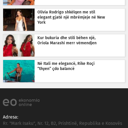
Olivia Rodrigo shkëlqen me stil
elegant gjatë një mbrëmjeje në New
York
Kur bukuria dhe stili bëhen një,
Oriola Marashi merr vëmendjen
Në Itali me elegancë, Rike Roçi
“thyen” çdo balancë
Adresa:
Rr. "Mark Isaku", Nr. 12, B2, Prishtinë, Republika e Kosovës