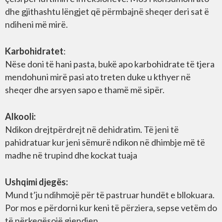
dhe gjithashtu lëngjet që përmbajnë sheqer deri sat ë
ndiheni më mirë.
Karbohidratet
:
Nëse doni të hani pasta, bukë apo karbohidrate të tjera
mendohuni mirë pasi ato treten duke u kthyer në
sheqer dhe arsyen sapo e thamë më sipër.
Alkooli:
Ndikon drejtpërdrejt në dehidratim. Të jeni të
pahidratuar kur jeni sëmurë ndikon në dhimbje më të
madhe në trupind dhe kockat tuaja
Ushqimi djegës:
Mund t’ju ndihmojë për të pastruar hundët e bllokuara.
Por mos e përdorni kur keni të përziera, sepse vetëm do
të përkeqësojë gjendjen.