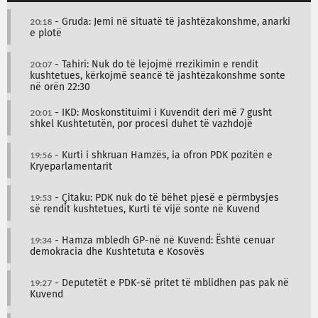
20:18
- Gruda: Jemi në situatë të jashtëzakonshme, anarki
e plotë
20:07
- Tahiri: Nuk do të lejojmë rrezikimin e rendit
kushtetues, kërkojmë seancë të jashtëzakonshme sonte
në orën 22:30
20:01
- IKD: Moskonstituimi i Kuvendit deri më 7 gusht
shkel Kushtetutën, por procesi duhet të vazhdojë
19:56
- Kurti i shkruan Hamzës, ia ofron PDK pozitën e
Kryeparlamentarit
19:53
- Çitaku: PDK nuk do të bëhet pjesë e përmbysjes
së rendit kushtetues, Kurti të vijë sonte në Kuvend
19:34
- Hamza mbledh GP-në në Kuvend: Është cenuar
demokracia dhe Kushtetuta e Kosovës
19:27
- Deputetët e PDK-së pritet të mblidhen pas pak në
Kuvend