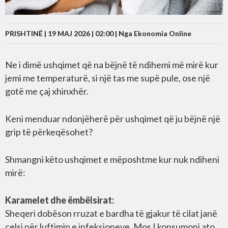
PRISHTINË | 19 MAJ 2026 | 02:00 |
Nga Ekonomia Online
Ne i dimë ushqimet që na bëjnë të ndihemi më mirë kur
jemi me temperaturë, si një tas me supë pule, ose një
gotë me çaj xhinxhër.
Keni menduar ndonjëherë për ushqimet që ju bëjnë një
grip të përkeqësohet?
Shmangni këto ushqimet e mëposhtme kur nuk ndiheni
mirë:
Karamelet dhe ëmbëlsirat:
Sheqeri dobëson rruzat e bardha të gjakur të cilat janë
çelsi për luftimin e infeksioneve. Mos I konsumoni ato