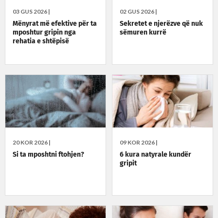
03 GUS 2026 |
02 GUS 2026 |
Mënyrat më efektive për ta
Sekretet e njerëzve që nuk
mposhtur gripin nga
sëmuren kurrë
rehatia e shtëpisë
20 KOR 2026 |
09 KOR 2026 |
Si ta mposhtni ftohjen?
6 kura natyrale kundër
gripit