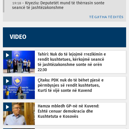
19:18
- Kryeziu: Deputetët mund të thërrasin sonte
seancë të jashtëzakonshme
TË GJITHA TË DITËS
VIDEO
Tahiri: Nuk do të lejojmë rrezikimin e
rendit kushtetues, kërkojmë seancë
të jashtëzakonshme sonte në orën
22:30
Çitaku: PDK nuk do të bëhet pjesë e
përmbysjes së rendit kushtetues,
Kurti të vijë sonte në Kuvend
Hamza mbledh GP-në në Kuvend:
Është cenuar demokracia dhe
Kushtetuta e Kosovës