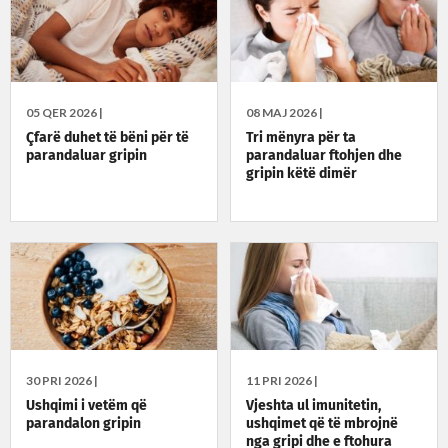
05 QER 2026 |
08 MAJ 2026 |
Çfarë duhet të bëni për të
Tri mënyra për ta
parandaluar gripin
parandaluar ftohjen dhe
gripin këtë dimër
30 PRI 2026 |
11 PRI 2026 |
Ushqimi i vetëm që
Vjeshta ul imunitetin,
parandalon gripin
ushqimet që të mbrojnë
nga gripi dhe e ftohura