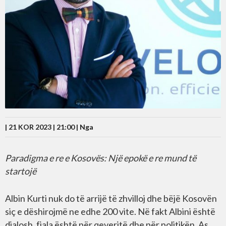
| 21 KOR 2023 | 21:00 |
Nga
Paradigma e re e Kosovës: Një epokë e re mund të
startojë
Albin Kurti nuk do të arrijë të zhvilloj dhe bëjë Kosovën
siç e dëshirojmë ne edhe 200 vite. Në fakt Albini është
djalosh, fjala është për qeveritë dhe për politikën. As