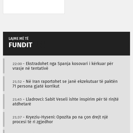
LAJME MË TË
FUNDIT
22:00
- Ekstradohet nga Spanja kosovari i kërkuar për
vrasje në tentativë
21:52
- Në Iran raportohet se janë ekzekutuar të paktën
71 persona gjatë korrikut
21:45
- Lladrovci: Sabit Veseli ishte inspirim për të rinjtë
atdhetarë
21:37
- Kryeziu-Hyseni: Opozita po na çon drejt një
procesi të ri zgjedhor