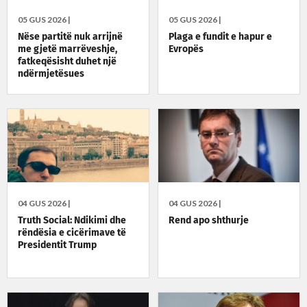
05 GUS 2026 |
05 GUS 2026 |
Nëse partitë nuk arrijnë
Plaga e fundit e hapur e
me gjetë marrëveshje,
Evropës
fatkeqësisht duhet një
ndërmjetësues
04 GUS 2026 |
04 GUS 2026 |
Truth Social: Ndikimi dhe
Rend apo shthurje
rëndësia e cicërimave të
Presidentit Trump