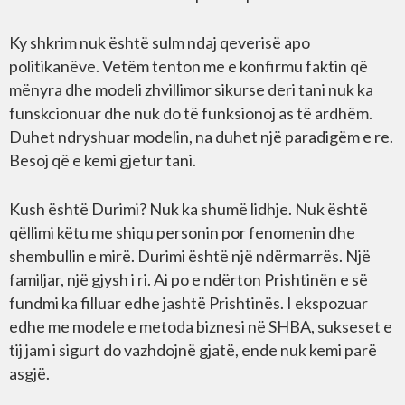
Ky shkrim nuk është sulm ndaj qeverisë apo
politikanëve. Vetëm tenton me e konfirmu faktin që
mënyra dhe modeli zhvillimor sikurse deri tani nuk ka
funskcionuar dhe nuk do të funksionoj as të ardhëm.
Duhet ndryshuar modelin, na duhet një paradigëm e re.
Besoj që e kemi gjetur tani.
Kush është Durimi? Nuk ka shumë lidhje. Nuk është
qëllimi këtu me shiqu personin por fenomenin dhe
shembullin e mirë. Durimi është një ndërmarrës. Një
familjar, një gjysh i ri. Ai po e ndërton Prishtinën e së
fundmi ka filluar edhe jashtë Prishtinës. I ekspozuar
edhe me modele e metoda biznesi në SHBA, sukseset e
tij jam i sigurt do vazhdojnë gjatë, ende nuk kemi parë
asgjë.