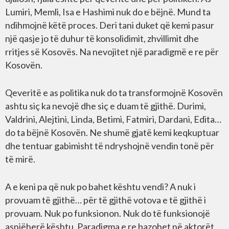
Lumiri, Memli, Isa e Hashimi nuk do e bëjnë. Mund ta
ndihmojnë këtë proces. Deri tani duket që kemi pasur
një qasje jo të duhur të konsolidimit, zhvillimit dhe
rritjes së Kosovës. Na nevojitet një paradigmë e re për
Kosovën.
Qeveritë e as politika nuk do ta transformojnë Kosovën
ashtu siç ka nevojë dhe siç e duam të gjithë. Durimi,
Valdrini, Alejtini, Linda, Betimi, Fatmiri, Dardani, Edita…
do ta bëjnë Kosovën. Ne shumë gjatë kemi keqkuptuar
dhe tentuar gabimisht të ndryshojnë vendin tonë për
të mirë.
A e keni pa që nuk po bahet kështu vendi? A nuk i
provuam të gjithë… për të gjithë votova e të gjithë i
provuam. Nuk po funksionon. Nuk do të funksionojë
asnjëherë kështu. Paradigma e re bazohet në aktorët