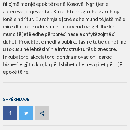
fillojmë me një epok të re në Kosovë. Ngritjen e
akterëve jo-qeveritar. Kjo është rruga dhe e ardhmja
jonë e ndritur. E ardhmja e jonë edhe mund të jetë më e
mire dhe më e ndritshme. Jemi vend i vogël dhe kjo
mund të jetë edhe përparësi nese e shfytëzojmë si
duhet. Projektet e mëdha publike tash e tutje duhet me
u fokusu në lehtësimin e infrastrukturës biznesore.
Inkubatorë, akcelatorë, qendra inovacioni, parqe
biznesi e gjithçka çka përfshihet dhe nevojitet për një
epokë të re.
SHPËRNDAJE