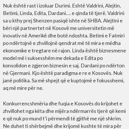
Nuk është rast i izoluar Durimi. Eshtë Valdrini, Alejtin,
Betimi, Linda, Edita, Dardani…. e qinda të tjerë. Valdrini
sa u kthy prej Shenzen pasiqë ishte në SHBA. Alejtini e
bëri një partnertet në Kosovë me universitetin më
inovativ në Amerikë dhe botë ndoshta. Betimi e Fatmiri
po ndërtojnë e zhvillojnë qendrat më të mira e mëdha
ekonomike e tregtare në rajon. Linda është biznesmene
model më i suksesshëm me dekada e Edita po
konsolidon e zgjeron biznesin e saj. Dardani po ndërton
në Gjermani. Kjo është paradigma e re e Kosovës. Nuk
janë politika. Sa më shpejt që e kuptojmë e fokusohemi,
aq më mire për ne.
Konkurrencshmëria dhe fuqia e Kosovës do krijohet e
zhvillohet nga këta dhe mijëra ndërmarrës tjerë që kemi
e që nuk po mund t’i përmendi të gjithë me një shkrim.
Ne duhet ti shërbejmë dhe krijomë kushte të mira për