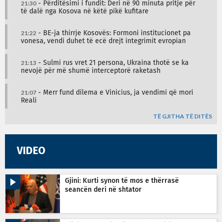
21:30
- Përditësimi i fundit: Deri në 90 minuta pritje për
të dalë nga Kosova në këtë pikë kufitare
21:22
- BE-ja thirrje Kosovës: Formoni institucionet pa
vonesa, vendi duhet të ecë drejt integrimit evropian
21:13
- Sulmi rus vret 21 persona, Ukraina thotë se ka
nevojë për më shumë interceptorë raketash
21:07
- Merr fund dilema e Vinicius, ja vendimi që mori
Reali
TË GJITHA TË DITËS
VIDEO
Gjini: Kurti synon të mos e thërrasë
seancën deri në shtator