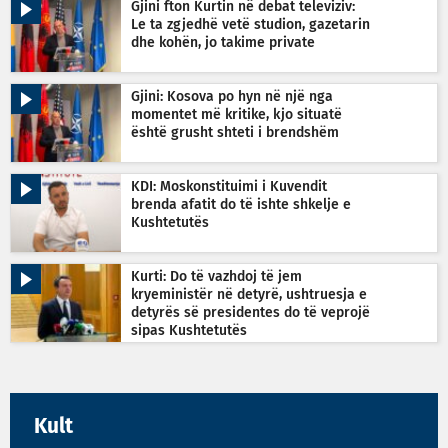
Gjini fton Kurtin në debat televiziv:
Le ta zgjedhë vetë studion, gazetarin
dhe kohën, jo takime private
Gjini: Kosova po hyn në një nga
momentet më kritike, kjo situatë
është grusht shteti i brendshëm
KDI: Moskonstituimi i Kuvendit
brenda afatit do të ishte shkelje e
Kushtetutës
Kurti: Do të vazhdoj të jem
kryeministër në detyrë, ushtruesja e
detyrës së presidentes do të veprojë
sipas Kushtetutës
Kult