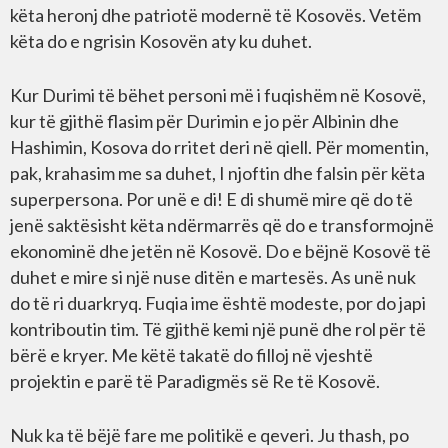
këta heronj dhe patriotë modernë të Kosovës. Vetëm
këta do e ngrisin Kosovën aty ku duhet.
Kur Durimi të bëhet personi më i fuqishëm në Kosovë,
kur të gjithë flasim për Durimin e jo për Albinin dhe
Hashimin, Kosova do rritet deri në qiell. Për momentin,
pak, krahasim me sa duhet, I njoftin dhe falsin për këta
superpersona. Por unë e di! E di shumë mire që do të
jenë saktësisht këta ndërmarrës që do e transformojnë
ekonominë dhe jetën në Kosovë. Do e bëjnë Kosovë të
duhet e mire si një nuse ditën e martesës. As unë nuk
do të ri duarkryq. Fuqia ime është modeste, por do japi
kontriboutin tim. Të gjithë kemi një punë dhe rol për të
bërë e kryer. Me këtë takatë do filloj në vjeshtë
projektin e parë të Paradigmës së Re të Kosovë.
Nuk ka të bëjë fare me politikë e qeveri. Ju thash, po