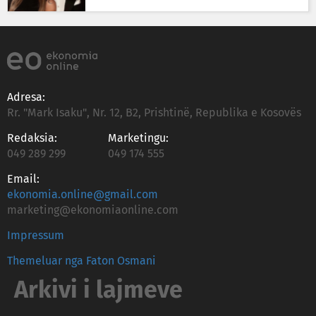
Adresa:
Rr. "Mark Isaku", Nr. 12, B2, Prishtinë, Republika e Kosovës
Redaksia:
Marketingu:
049 289 299
049 174 555
Email:
ekonomia.online@gmail.com
marketing@ekonomiaonline.com
Impressum
Themeluar nga Faton Osmani
Arkivi i lajmeve