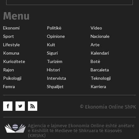
Menu
Ekonomi
Politikë
Video
Sport
Opinione
Nacionale
Lifestyle
Kult
Arte
Komuna
Siguri
Kalendari
Kuriozitete
Turizëm
Botë
Rajon
Histori
Barcaleta
Psikologji
Intervista
Teknologji
Femra
Shpalljet
Karriera
© Ekonomia Online ShPK
Agjencia e lajmeve Ekonomia Online është anëtare
e Këshillit të Medieve të Shkruara të Kosovës
(KMShK)