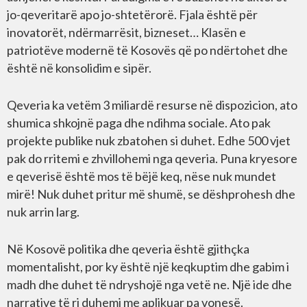
jo-qeveritarë apo jo-shtetërorë. Fjala është për
inovatorët, ndërmarrësit, bizneset… Klasën e
patriotëve modernë të Kosovës që po ndërtohet dhe
është në konsolidim e sipër.
Qeveria ka vetëm 3 miliardë resurse në dispozicion, ato
shumica shkojnë paga dhe ndihma sociale. Ato pak
projekte publike nuk zbatohen si duhet. Edhe 500 vjet
pak do rritemi e zhvillohemi nga qeveria. Puna kryesore
e qeverisë është mos të bëjë keq, nëse nuk mundet
mirë! Nuk duhet pritur më shumë, se dëshprohesh dhe
nuk arrin larg.
Në Kosovë politika dhe qeveria është gjithçka
momentalisht, por ky është një keqkuptim dhe gabim i
madh dhe duhet të ndryshojë nga vetë ne. Një ide dhe
narrative të ri duhemi me aplikuar pa vonesë.