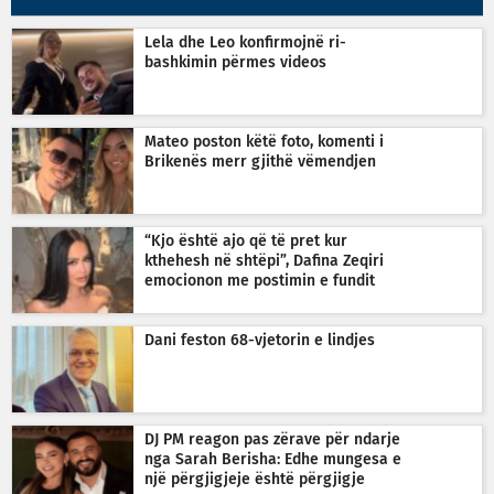
Lela dhe Leo konfirmojnë ri-
bashkimin përmes videos
Mateo poston këtë foto, komenti i
Brikenës merr gjithë vëmendjen
“Kjo është ajo që të pret kur
kthehesh në shtëpi”, Dafina Zeqiri
emocionon me postimin e fundit
Dani feston 68-vjetorin e lindjes
DJ PM reagon pas zërave për ndarje
nga Sarah Berisha: Edhe mungesa e
një përgjigjeje është përgjigje