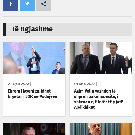
Të ngjashme
21 QER 2023 |
04 SHK 2022 |
Ekrem Hyseni zgjidhet
Agim Veliu vazhdon të
kryetar i LDK në Podujevë
shpreh pakënaqësitë, i
shkruan një letër të gjatë
Abdixhikut