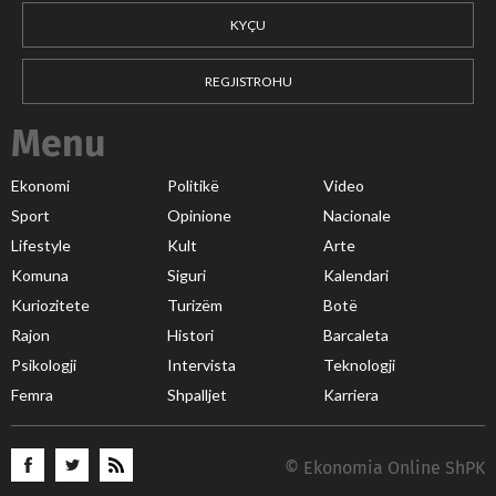
KYÇU
REGJISTROHU
Menu
Ekonomi
Politikë
Video
Sport
Opinione
Nacionale
Lifestyle
Kult
Arte
Komuna
Siguri
Kalendari
Kuriozitete
Turizëm
Botë
Rajon
Histori
Barcaleta
Psikologji
Intervista
Teknologji
Femra
Shpalljet
Karriera
© Ekonomia Online ShPK