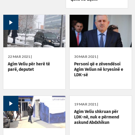
22 MAR 2021 |
30 MAR 2021 |
Agim Veliu për herë të
Personi që e zëvendësoi
parë, deputet
Agim Veliun në kryesinë e
LDK-së
19 MAR 2021 |
Agim Veliu shkruan për
LDK-në, nuk e përmend
askund Abdxhikun