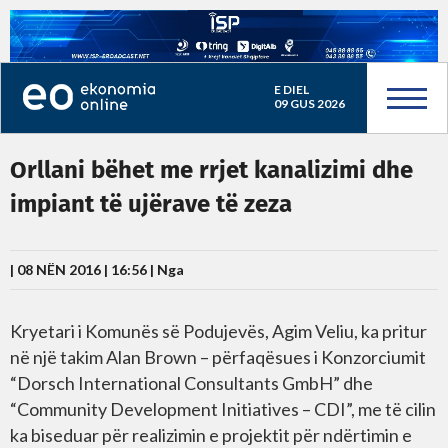
E DIEL
09 GUS 2026
Orllani bëhet me rrjet kanalizimi dhe
impiant të ujërave të zeza
| 08 NËN 2016 | 16:56 |
Nga
Kryetari i Komunës së Podujevës, Agim Veliu, ka pritur
në një takim Alan Brown – përfaqësues i Konzorciumit
“Dorsch International Consultants GmbH” dhe
“Community Development Initiatives – CDI”, me të cilin
ka biseduar për realizimin e projektit për ndërtimin e