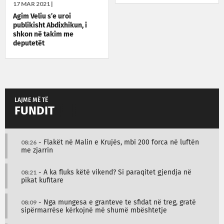
17 MAR 2021 |
Agim Veliu s’e uroi
publikisht Abdixhikun, i
shkon në takim me
deputetët
LAJME MË TË
FUNDIT
08:26
- Flakët në Malin e Krujës, mbi 200 forca në luftën
me zjarrin
08:21
- A ka fluks këtë vikend? Si paraqitet gjendja në
pikat kufitare
08:09
- Nga mungesa e granteve te sfidat në treg, gratë
sipërmarrëse kërkojnë më shumë mbështetje