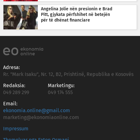
Angelina Jolie nën presionin e Brad
Pitt, gjykata përfshihet në betejën
për të dhënat financiare
Adresa:
Rr. "Mark Isaku", Nr. 12, B2, Prishtinë, Republika e Kosovës
Redaksia:
Marketingu:
049 289 299
049 174 555
Email:
ekonomia.online@gmail.com
marketing@ekonomiaonline.com
Impressum
Themeluar nga Faton Osmani