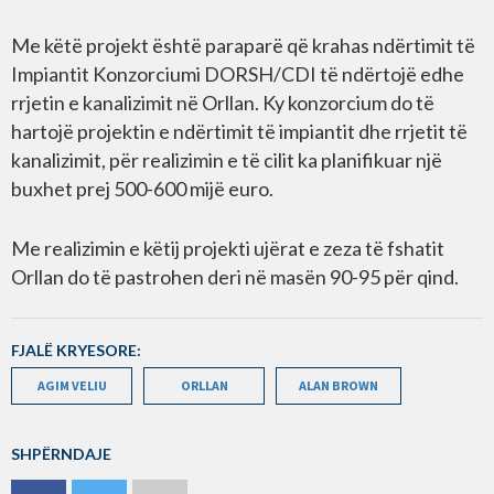
Me këtë projekt është paraparë që krahas ndërtimit të
Impiantit Konzorciumi DORSH/CDI të ndërtojë edhe
rrjetin e kanalizimit në Orllan. Ky konzorcium do të
hartojë projektin e ndërtimit të impiantit dhe rrjetit të
kanalizimit, për realizimin e të cilit ka planifikuar një
buxhet prej 500-600 mijë euro.
Me realizimin e këtij projekti ujërat e zeza të fshatit
Orllan do të pastrohen deri në masën 90-95 për qind.
FJALË KRYESORE:
AGIM VELIU
ORLLAN
ALAN BROWN
SHPËRNDAJE