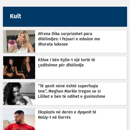
Kult
Afrona Dika surprizohet para
ditëlindjes: I fejuari e mbulon me
dhurata luksoze
Khloe i bën Kylie-t një tortë të
çuditshme për ditëlindje
“Të qenit nënë është superfuqia
ime”, Meghan Markle tregon se si
Lilibet e bën të ndihet e guximshme
Eksploziv në derën e dyqanit të
Noizy-t në Durrës