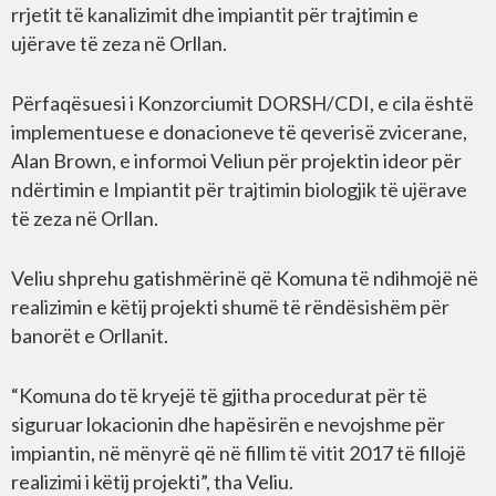
rrjetit të kanalizimit dhe impiantit për trajtimin e
ujërave të zeza në Orllan.
Përfaqësuesi i Konzorciumit DORSH/CDI, e cila është
implementuese e donacioneve të qeverisë zvicerane,
Alan Brown, e informoi Veliun për projektin ideor për
ndërtimin e Impiantit për trajtimin biologjik të ujërave
të zeza në Orllan.
Veliu shprehu gatishmërinë që Komuna të ndihmojë në
realizimin e këtij projekti shumë të rëndësishëm për
banorët e Orllanit.
“Komuna do të kryejë të gjitha procedurat për të
siguruar lokacionin dhe hapësirën e nevojshme për
impiantin, në mënyrë që në fillim të vitit 2017 të fillojë
realizimi i këtij projekti”, tha Veliu.