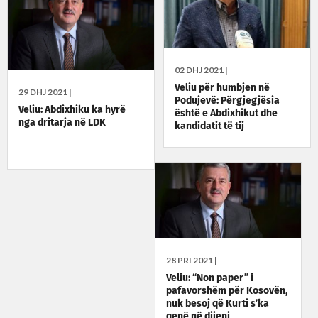
02 DHJ 2021 |
Veliu për humbjen në
29 DHJ 2021 |
Podujevë: Përgjegjësia
Veliu: Abdixhiku ka hyrë
është e Abdixhikut dhe
nga dritarja në LDK
kandidatit të tij
28 PRI 2021 |
Veliu: “Non paper” i
pafavorshëm për Kosovën,
nuk besoj që Kurti s’ka
qenë në dijeni