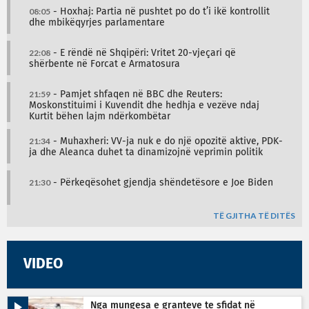
08:05
- Hoxhaj: Partia në pushtet po do t’i ikë kontrollit
dhe mbikëqyrjes parlamentare
22:08
- E rëndë në Shqipëri: Vritet 20-vjeçari që
shërbente në Forcat e Armatosura
21:59
- Pamjet shfaqen në BBC dhe Reuters:
Moskonstituimi i Kuvendit dhe hedhja e vezëve ndaj
Kurtit bëhen lajm ndërkombëtar
21:34
- Muhaxheri: VV-ja nuk e do një opozitë aktive, PDK-
ja dhe Aleanca duhet ta dinamizojnë veprimin politik
21:30
- Përkeqësohet gjendja shëndetësore e Joe Biden
TË GJITHA TË DITËS
VIDEO
Nga mungesa e granteve te sfidat në