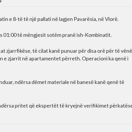
e
in e 8-të të një pallati në lagjen Pavarësia, në Vlorë.
s 01:00 të mëngjesit sotëm pranë ish-Kombinatit.
 zjarrfikëse, të cilat kanë punuar për disa orë për të vën
n e zjarrit në apartamentet përreth. Operacioni ka qenë i
ënduar, ndërsa dëmet materiale në banesë kanë qenë të
 ndërsa pritet që ekspertët të kryejnë verifikimet përkatës