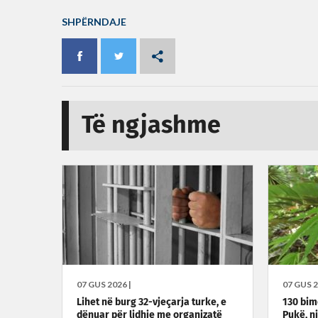
SHPËRNDAJE
Të ngjashme
07 GUS 2026 |
07 GUS 2
Lihet në burg 32-vjeçarja turke, e
130 bim
dënuar për lidhje me organizatë
Pukë, nj