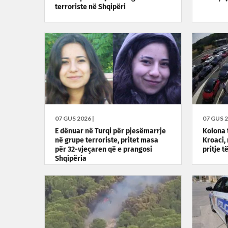
terroriste në Shqipëri
07 GUS 2026 |
07 GUS 2
E dënuar në Turqi për pjesëmarrje
Kolona t
në grupe terroriste, pritet masa
Kroaci,
për 32-vjeçaren që e prangosi
pritje t
Shqipëria