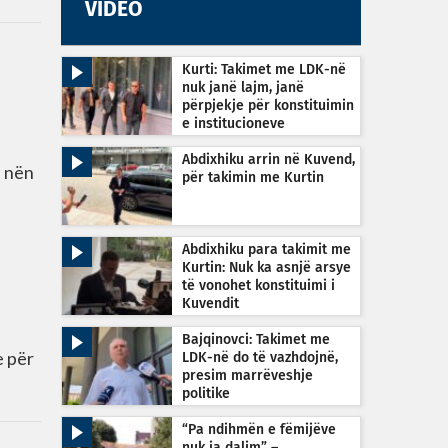
VIDEO
Kurti: Takimet me LDK-në
nuk janë lajm, janë
përpjekje për konstituimin
e institucioneve
Abdixhiku arrin në Kuvend,
ë nën
për takimin me Kurtin
Abdixhiku para takimit me
Kurtin: Nuk ka asnjë arsye
të vonohet konstituimi i
Kuvendit
Bajqinovci: Takimet me
e për
LDK-në do të vazhdojnë,
presim marrëveshje
politike
“Pa ndihmën e fëmijëve