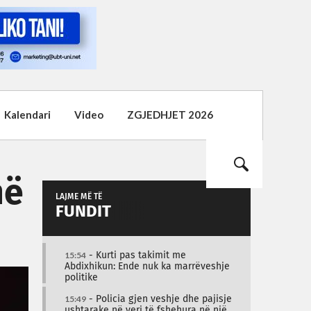
Kalendari
Video
ZGJEDHJET 2026
në
LAJME MË TË
FUNDIT
15:54
- Kurti pas takimit me
Abdixhikun: Ende nuk ka marrëveshje
politike
15:49
- Policia gjen veshje dhe pajisje
ushtarake në veri të fshehura në një