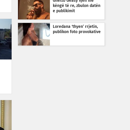
Ghetto Geasy vjen me
këngë të re, zbulon datën
e publikimit
Loredana ‘thyen’ rrjetin,
publikon foto provokative