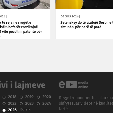
026 |
06 GUS 2026 |
 të reja në rrugët e
Zelenskyy do të vizitojë Serbinë 
isë: Shoferët rrezikojnë
shtunën, për herë të parë
2 vite pezullim patente për
n
ivi i lajmeve
2018
2019
2020
Regjistrohuni për të shkarku
2022
2023
2024
shfrytëzuar videot në kualitet
Korrik
lartë.
2026