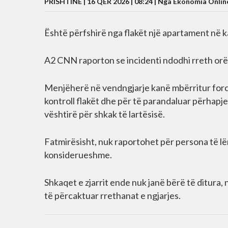
PRISHTINË | 16 QER 2026 | 08:24 |
Nga Ekonomia Onlin
Është përfshirë nga flakët një apartament në kat
A2 CNN raporton se incidenti ndodhi rreth orë
Menjëherë në vendngjarje kanë mbërritur forcat
kontroll flakët dhe për të parandaluar përhapje
vështirë për shkak të lartësisë.
Fatmirësisht, nuk raportohet për persona të l
konsiderueshme.
Shkaqet e zjarrit ende nuk janë bërë të ditura,
të përcaktuar rrethanat e ngjarjes.