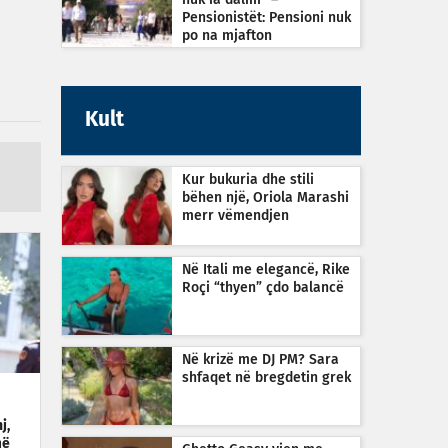
nuk ia dalim” –
Pensionistët: Pensioni nuk
po na mjafton
Kult
Kur bukuria dhe stili
bëhen një, Oriola Marashi
merr vëmendjen
Në Itali me elegancë, Rike
Roçi “thyen” çdo balancë
Në krizë me DJ PM? Sara
shfaqet në bregdetin grek
j,
më