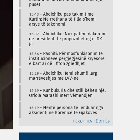
puset
15:43
- Abdixhiku pas takimit me
Kurtin: Në rrethana të tilla s’kemi
arsye të takohemi
15:37
- Abdixhiku: Nuk patëm dakordim
që presidenti të propozohet nga LDK-
ja
15:36
- Rashiti: Për mosfunkisonim të
institucioneve përgjegjësinë kryesore
e bart ai që i fiton zgjedhjet
15:29
- Abdixhiku: Jemi shumë larg
marrëveshjes me LVV-në
15:19
- Kur bukuria dhe stili bëhen një,
Oriola Marashi merr vëmendjen
15:19
- Nëntë persona të lënduar nga
aksidenti në Korenicë të Gjakovës
TË GJITHA TË DITËS