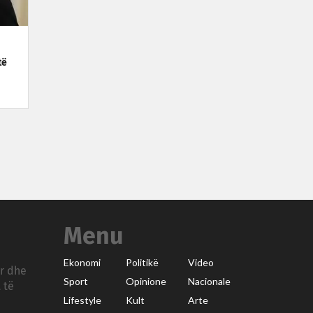
të
Menu
Ekonomi
Politikë
Video
ar dhe
Sport
Opinione
Nacionale
 të
Lifestyle
Kult
Arte