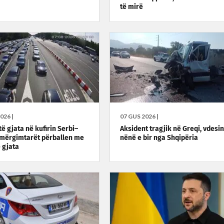
të mirë
026 |
07 GUS 2026 |
ë gjata në kufirin Serbi–
Aksident tragjik në Greqi, vdesin
 mërgimtarët përballen me
nënë e bir nga Shqipëria
ë gjata