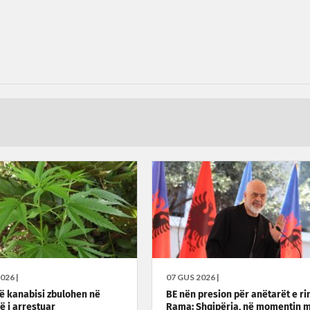
026 |
07 GUS 2026 |
ë kanabisi zbulohen në
BE nën presion për anëtarët e rin
ë i arrestuar
Rama: Shqipëria, në momentin 