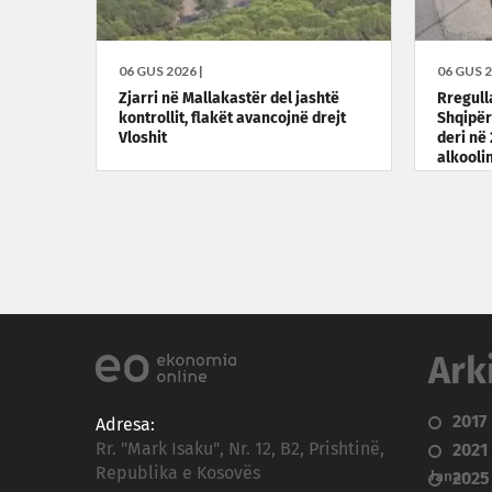
06 GUS 2026 |
06 GUS 2
Zjarri në Mallakastër del jashtë
Rregulla
kontrollit, flakët avancojnë drejt
Shqipër
Vloshit
deri në 
alkooli
Ark
2017
Adresa:
Rr. "Mark Isaku", Nr. 12, B2, Prishtinë,
2021
Republika e Kosovës
Janar
2025