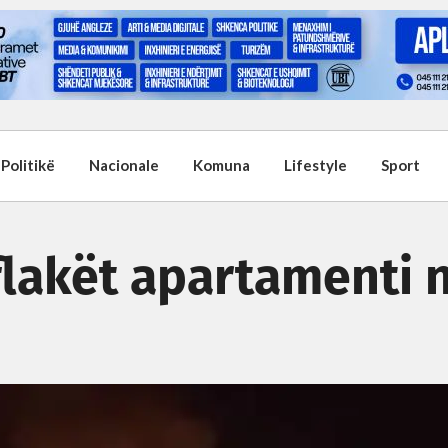
Politikë
Nacionale
Komuna
Lifestyle
Sport
flakët apartamenti 