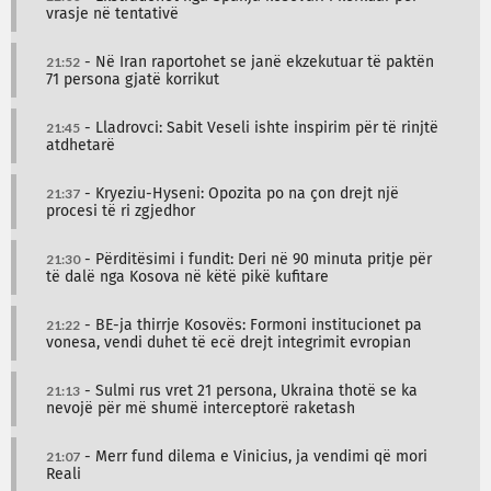
vrasje në tentativë
21:52
- Në Iran raportohet se janë ekzekutuar të paktën
71 persona gjatë korrikut
21:45
- Lladrovci: Sabit Veseli ishte inspirim për të rinjtë
atdhetarë
21:37
- Kryeziu-Hyseni: Opozita po na çon drejt një
procesi të ri zgjedhor
21:30
- Përditësimi i fundit: Deri në 90 minuta pritje për
të dalë nga Kosova në këtë pikë kufitare
21:22
- BE-ja thirrje Kosovës: Formoni institucionet pa
vonesa, vendi duhet të ecë drejt integrimit evropian
21:13
- Sulmi rus vret 21 persona, Ukraina thotë se ka
nevojë për më shumë interceptorë raketash
21:07
- Merr fund dilema e Vinicius, ja vendimi që mori
Reali