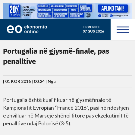
E PREMTE
07 GUS 2026
Portugalia në gjysmë-finale, pas
penalltive
| 01 KOR 2016 | 00:24 |
Nga
Portugalia është kualifikuar në gjysmëfinale të
Kampionatit Evropian “Francë 2016”, pasi në ndeshjen
e zhvilluar në Marsejë shënoi fitore pas ekzekutimit të
penalltive ndaj Polonisë (3-5).