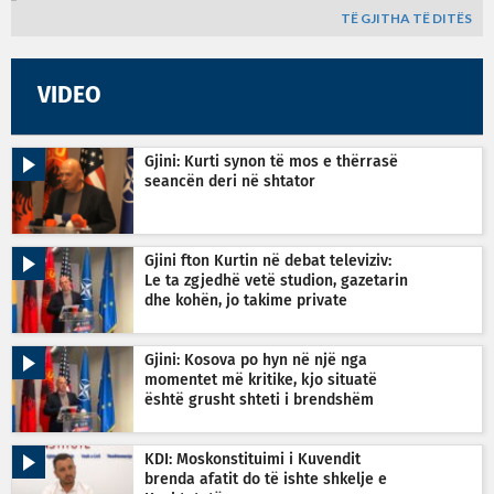
TË GJITHA TË DITËS
VIDEO
Gjini: Kurti synon të mos e thërrasë
seancën deri në shtator
Gjini fton Kurtin në debat televiziv:
Le ta zgjedhë vetë studion, gazetarin
dhe kohën, jo takime private
Gjini: Kosova po hyn në një nga
momentet më kritike, kjo situatë
është grusht shteti i brendshëm
KDI: Moskonstituimi i Kuvendit
brenda afatit do të ishte shkelje e