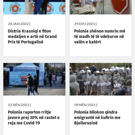
28 JAN 2022 |
29 DHJ 2021 |
Distria Krasniqi e fiton
Polonia shënon numrin më
medaljen e artë në Grand
të madh të të vdekurve në
Prix të Portugalisë
valën e katërt
22 NËN 2021 |
09 NËN 2021 |
Polonia raporton rritje
Polonia bllokon qindra
javore prej 30% në rastet e
emigrantë në kufirin me
reja me Covid-19
Bjellorusinë