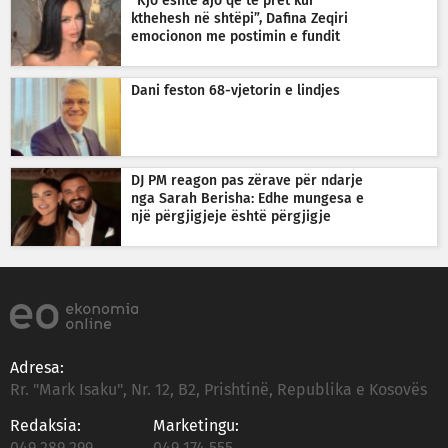
“Kjo është ajo që të pret kur
kthehesh në shtëpi”, Dafina Zeqiri
emocionon me postimin e fundit
Dani feston 68-vjetorin e lindjes
DJ PM reagon pas zërave për ndarje
nga Sarah Berisha: Edhe mungesa e
një përgjigjeje është përgjigje
Adresa:
Rr. "Mark Isaku", Nr. 12, B2, Prishtinë, Republika e Kosovës
Redaksia:
Marketingu:
049 289 299
049 174 555