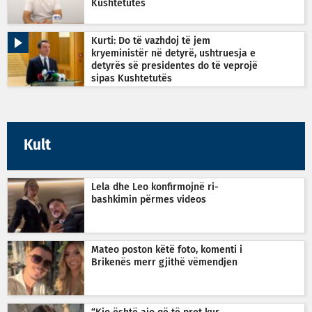
Kushtetutës
Kurti: Do të vazhdoj të jem
kryeministër në detyrë, ushtruesja e
detyrës së presidentes do të veprojë
sipas Kushtetutës
Kult
Lela dhe Leo konfirmojnë ri-
bashkimin përmes videos
Mateo poston këtë foto, komenti i
Brikenës merr gjithë vëmendjen