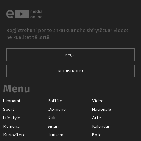
Regjistrohuni për të shkarkuar dhe shfrytëzuar videot
në kualitet të lartë.
KYÇU
REGJISTROHU
Menu
Ekonomi
Politikë
Video
Sport
Opinione
Nacionale
Lifestyle
Kult
Arte
Komuna
Siguri
Kalendari
Kuriozitete
Turizëm
Botë