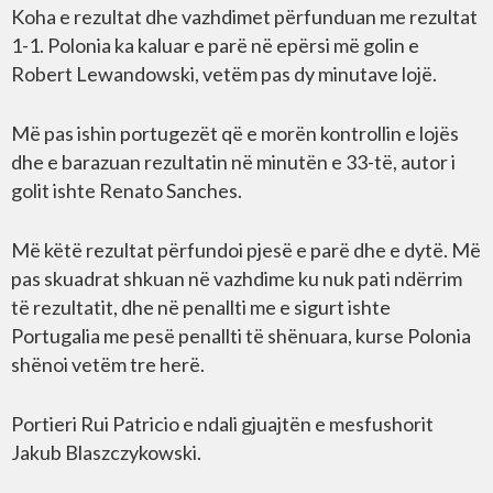
Koha e rezultat dhe vazhdimet përfunduan me rezultat
1-1. Polonia ka kaluar e parë në epërsi më golin e
Robert Lewandowski, vetëm pas dy minutave lojë.
Më pas ishin portugezët që e morën kontrollin e lojës
dhe e barazuan rezultatin në minutën e 33-të, autor i
golit ishte Renato Sanches.
Më këtë rezultat përfundoi pjesë e parë dhe e dytë. Më
pas skuadrat shkuan në vazhdime ku nuk pati ndërrim
të rezultatit, dhe në penallti me e sigurt ishte
Portugalia me pesë penallti të shënuara, kurse Polonia
shënoi vetëm tre herë.
Portieri Rui Patricio e ndali gjuajtën e mesfushorit
Jakub Blaszczykowski.