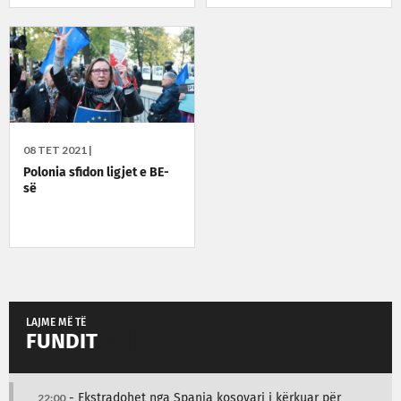
08 TET 2021 |
Polonia sfidon ligjet e BE-
së
LAJME MË TË
FUNDIT
22:00
- Ekstradohet nga Spanja kosovari i kërkuar për