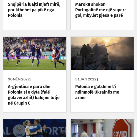
Shqipëria luajti mjaft mirë,
Maroku shokon
por kthehet pa pikë nga
Portugalinë me një super-
Polonia
gol, mbyllet pjesa e parë
30 NËN 2022 |
31 JAN 2022 |
Argjentina e para dhe
Polonia e gatshme t’i
Polonia si e dyta (falë
ndihmojë Ukrainës me
golaverazhit) kalojnë tutje
armë
në Grupin C