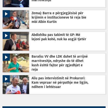
marrëveshje
Zemaj: Barra e përgjegjësisë për
krijimin e institucioneve të reja bie
mbi Albin Kurtin
Abdixhiku pas takimit të GP: Më
lejoni pak kohë, nuk ka asgjë tjetër
Baraliu: VV dhe LDK duhet të arrijnë
marrëveshje, ndryshe do të dihet
kush është fajtor për zgjedhjet e
reja
Aliu pas intervistimit në Prokurori:
Kam vepruar në përputhje me ligjin,
ndihem i lehtësuar