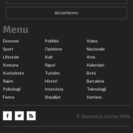
REGJISTROHU
Menu
Ekonomi
Politikë
Video
Sport
Opinione
Nacionale
Lifestyle
Kult
Arte
Komuna
Siguri
Kalendari
Kuriozitete
Turizëm
Botë
Rajon
Histori
Barcaleta
Psikologji
Intervista
Teknologji
Femra
Shpalljet
Karriera
© Ekonomia Online ShPK