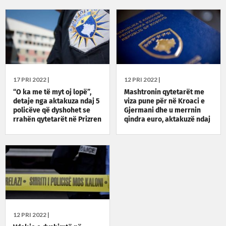
17 PRI 2022 |
12 PRI 2022 |
“O ka me të myt oj lopë”,
Mashtronin qytetarët me
detaje nga aktakuza ndaj 5
viza pune për në Kroaci e
policëve që dyshohet se
Gjermani dhe u merrnin
rrahën qytetarët në Prizren
qindra euro, aktakuzë ndaj
për maska
dy prizrenasve
12 PRI 2022 |