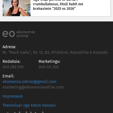
rrumbullakosur, Xhuli habit me
krahasimin “2025 vs 2026”
Adresa:
Rr. "Mark Isaku", Nr. 12, B2, Prishtinë, Republika e Kosovës
Redaksia:
Marketingu:
049 289 299
049 174 555
Email:
ekonomia.online@gmail.com
marketing@ekonomiaonline.com
Impressum
Themeluar nga Faton Osmani