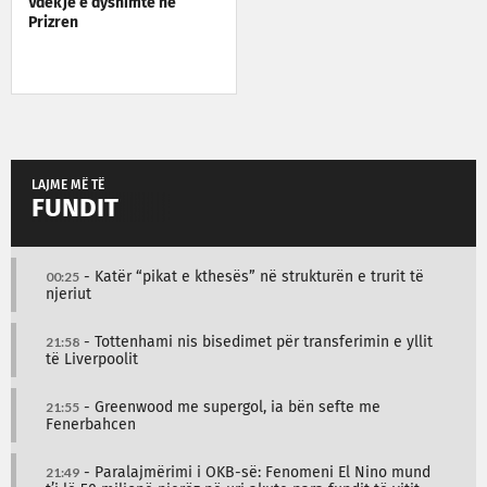
Vdekje e dyshimtë në
Prizren
LAJME MË TË
FUNDIT
00:25
- Katër “pikat e kthesës” në strukturën e trurit të
njeriut
21:58
- Tottenhami nis bisedimet për transferimin e yllit
të Liverpoolit
21:55
- Greenwood me supergol, ia bën sefte me
Fenerbahcen
21:49
- Paralajmërimi i OKB-së: Fenomeni El Nino mund