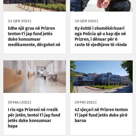
21 QER 2022 |
16 QER 2022 |
Edhe një grua në Prizren
Ky është i shumëkërkuari
tenton t’i jap fund jetës
nga Policia që u kap dje në
duke konsumuar
Prizren, i dënuar për 6
medikamente, dërgohet në
raste të vjedhjeve të rënda
spital
05 MAJ 2022 |
29 PRI 2022 |
I riu nga Prizreni në rrezik
42 vjeçari në Prizren tenton
për jetën, tentoi t’i jap fund
t’i japë fund jetës duke pirë
jetës duke konsumuar
barna
hapa