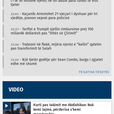
t’i lë 50 milionë njerëz në uri akute para fundit të vitit
tjetër
21:41
- Kaçanik: Arrestohet 21-vjeçari i dyshuar për tri
vjedhje, pranon veprat para policisë
21:37
- Tarifat e Trumpit sjellin rimbursime prej 100
miliardë dollarësh pas “Ditës së Çlirimit”
21:26
- Trabzoni në flakë, mijëra njerëz e “kallin” qytetin
pas transferimit të Salah
21:23
- Një tjetër goditje për Sean Combs, burgu i zgjatet
edhe më shumë
TË GJITHA TË DITËS
VIDEO
Kurti pas takimit me Abdixhikun: Nuk
kemi lajme, përderisa s’kemi