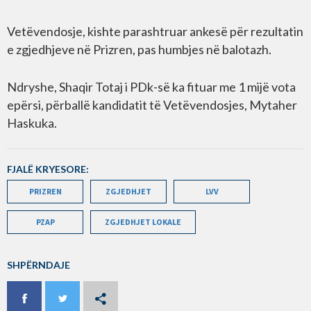
Vetëvendosje, kishte parashtruar ankesë për rezultatin
e zgjedhjeve në Prizren, pas humbjes në balotazh.
Ndryshe, Shaqir Totaj i PDk-së ka fituar me 1 mijë vota
epërsi, përballë kandidatit të Vetëvendosjes, Mytaher
Haskuka.
FJALË KRYESORE:
PRIZREN
ZGJEDHJET
LVV
PZAP
ZGJEDHJET LOKALE
SHPËRNDAJE