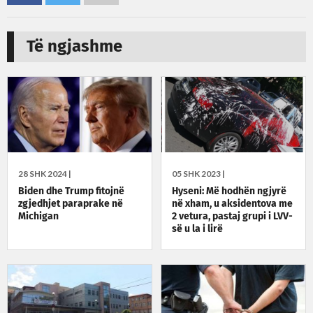
Të ngjashme
28 SHK 2024 |
05 SHK 2023 |
Biden dhe Trump fitojnë
Hyseni: Më hodhën ngjyrë
zgjedhjet paraprake në
në xham, u aksidentova me
Michigan
2 vetura, pastaj grupi i LVV-
së u la i lirë