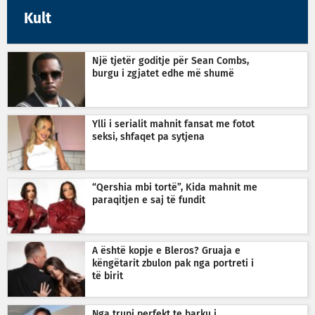
Kult
Një tjetër goditje për Sean Combs,
burgu i zgjatet edhe më shumë
Ylli i serialit mahnit fansat me fotot
seksi, shfaqet pa sytjena
“Qershia mbi tortë”, Kida mahnit me
paraqitjen e saj të fundit
A është kopje e Bleros? Gruaja e
këngëtarit zbulon pak nga portreti i
të birit
Nga trupi perfekt te barku i