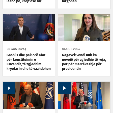
lësho pe, krejt ose hiç
largohen
06 GUS 2026 |
06 GUS 2026 |
Gashi: Edhe pak orë afat
Nagavci: Vendi nuk ka
për konstituimin e
nevojë për zgjedhje të reja,
Kuvendit, të zgjedhim
por për marrëveshje për
kryetarin dhe të vazhdohen
presidentin
bisedimet për qeverinë e
presidentin