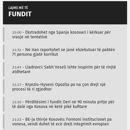
LAJME MË TË
FUNDIT
22:00
- Ekstradohet nga Spanja kosovari i kërkuar për
vrasje në tentativë
21:52
- Në Iran raportohet se janë ekzekutuar të paktën
71 persona gjatë korrikut
21:45
- Lladrovci: Sabit Veseli ishte inspirim për të rinjtë
atdhetarë
21:37
- Kryeziu-Hyseni: Opozita po na çon drejt një
procesi të ri zgjedhor
21:30
- Përditësimi i fundit: Deri në 90 minuta pritje për
të dalë nga Kosova në këtë pikë kufitare
21:22
- BE-ja thirrje Kosovës: Formoni institucionet pa
vonesa, vendi duhet të ecë drejt integrimit evropian