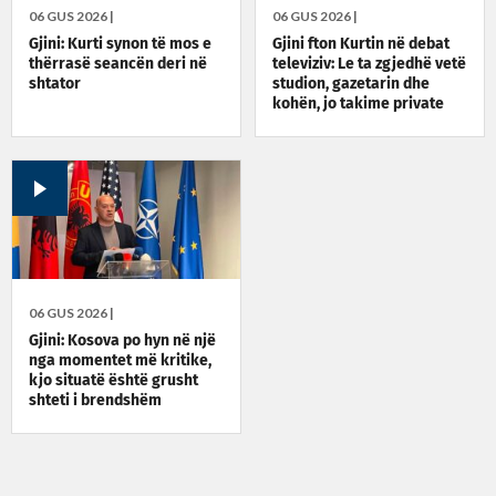
06 GUS 2026 |
06 GUS 2026 |
Gjini: Kurti synon të mos e
Gjini fton Kurtin në debat
thërrasë seancën deri në
televiziv: Le ta zgjedhë vetë
shtator
studion, gazetarin dhe
kohën, jo takime private
06 GUS 2026 |
Gjini: Kosova po hyn në një
nga momentet më kritike,
kjo situatë është grusht
shteti i brendshëm