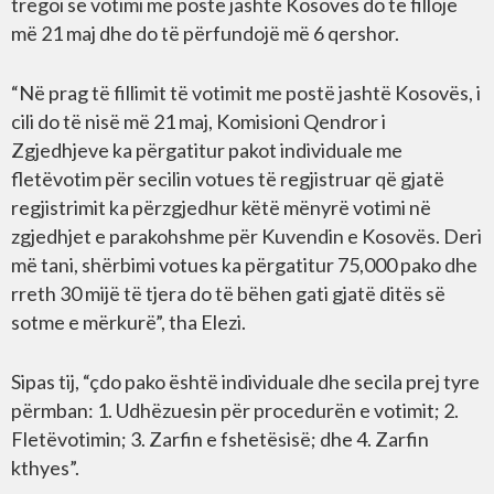
tregoi se votimi me postë jashtë Kosovës do të fillojë
më 21 maj dhe do të përfundojë më 6 qershor.
“Në prag të fillimit të votimit me postë jashtë Kosovës, i
cili do të nisë më 21 maj, Komisioni Qendror i
Zgjedhjeve ka përgatitur pakot individuale me
fletëvotim për secilin votues të regjistruar që gjatë
regjistrimit ka përzgjedhur këtë mënyrë votimi në
zgjedhjet e parakohshme për Kuvendin e Kosovës. Deri
më tani, shërbimi votues ka përgatitur 75,000 pako dhe
rreth 30 mijë të tjera do të bëhen gati gjatë ditës së
sotme e mërkurë”, tha Elezi.
Sipas tij, “çdo pako është individuale dhe secila prej tyre
përmban: 1. Udhëzuesin për procedurën e votimit; 2.
Fletëvotimin; 3. Zarfin e fshetësisë; dhe 4. Zarfin
kthyes”.