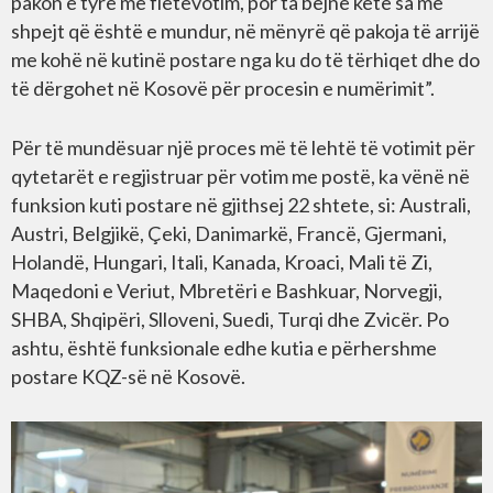
pakon e tyre me fletëvotim, por ta bëjnë këtë sa më
shpejt që është e mundur, në mënyrë që pakoja të arrijë
me kohë në kutinë postare nga ku do të tërhiqet dhe do
të dërgohet në Kosovë për procesin e numërimit”.
Për të mundësuar një proces më të lehtë të votimit për
qytetarët e regjistruar për votim me postë, ka vënë në
funksion kuti postare në gjithsej 22 shtete, si: Australi,
Austri, Belgjikë, Çeki, Danimarkë, Francë, Gjermani,
Holandë, Hungari, Itali, Kanada, Kroaci, Mali të Zi,
Maqedoni e Veriut, Mbretëri e Bashkuar, Norvegji,
SHBA, Shqipëri, Slloveni, Suedi, Turqi dhe Zvicër. Po
ashtu, është funksionale edhe kutia e përhershme
postare KQZ-së në Kosovë.