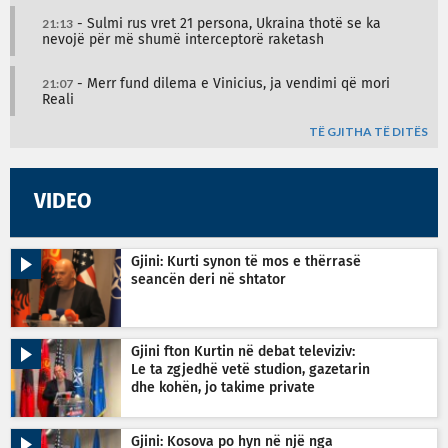
21:13
- Sulmi rus vret 21 persona, Ukraina thotë se ka
nevojë për më shumë interceptorë raketash
21:07
- Merr fund dilema e Vinicius, ja vendimi që mori
Reali
TË GJITHA TË DITËS
VIDEO
Gjini: Kurti synon të mos e thërrasë
seancën deri në shtator
Gjini fton Kurtin në debat televiziv:
Le ta zgjedhë vetë studion, gazetarin
dhe kohën, jo takime private
Gjini: Kosova po hyn në një nga