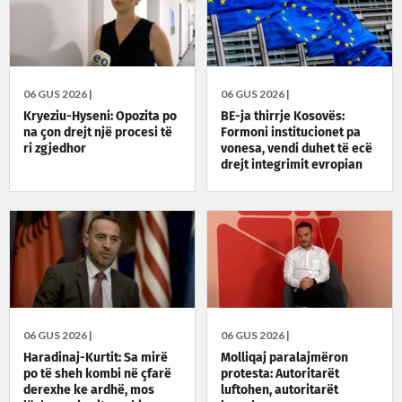
06 GUS 2026 |
06 GUS 2026 |
Kryeziu-Hyseni: Opozita po
BE-ja thirrje Kosovës:
na çon drejt një procesi të
Formoni institucionet pa
ri zgjedhor
vonesa, vendi duhet të ecë
drejt integrimit evropian
06 GUS 2026 |
06 GUS 2026 |
Haradinaj-Kurtit: Sa mirë
Molliqaj paralajmëron
po të sheh kombi në çfarë
protesta: Autoritarët
derexhe ke ardhë, mos
luftohen, autoritarët