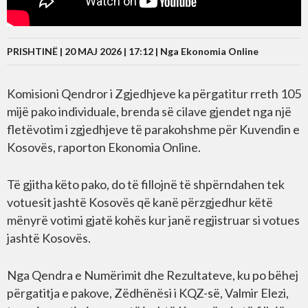
PRISHTINË | 20 MAJ 2026 | 17:12 |
Nga Ekonomia Online
Komisioni Qendror i Zgjedhjeve ka përgatitur rreth 105
mijë pako individuale, brenda së cilave gjendet nga një
fletëvotim i zgjedhjeve të parakohshme për Kuvendin e
Kosovës, raporton Ekonomia Online.
Të gjitha këto pako, do të fillojnë të shpërndahen tek
votuesit jashtë Kosovës që kanë përzgjedhur këtë
mënyrë votimi gjatë kohës kur janë regjistruar si votues
jashtë Kosovës.
Nga Qendra e Numërimit dhe Rezultateve, ku po bëhej
përgatitja e pakove, Zëdhënësi i KQZ-së, Valmir Elezi,