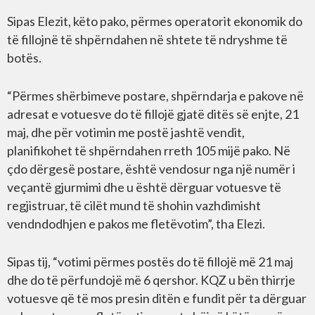
Sipas Elezit, këto pako, përmes operatorit ekonomik do
të fillojnë të shpërndahen në shtete të ndryshme të
botës.
“Përmes shërbimeve postare, shpërndarja e pakove në
adresat e votuesve do të fillojë gjatë ditës së enjte, 21
maj, dhe për votimin me postë jashtë vendit,
planifikohet të shpërndahen rreth 105 mijë pako. Në
çdo dërgesë postare, është vendosur nga një numër i
veçantë gjurmimi dhe u është dërguar votuesve të
regjistruar, të cilët mund të shohin vazhdimisht
vendndodhjen e pakos me fletëvotim”, tha Elezi.
Sipas tij, “votimi përmes postës do të fillojë më 21 maj
dhe do të përfundojë më 6 qershor. KQZ u bën thirrje
votuesve që të mos presin ditën e fundit për ta dërguar