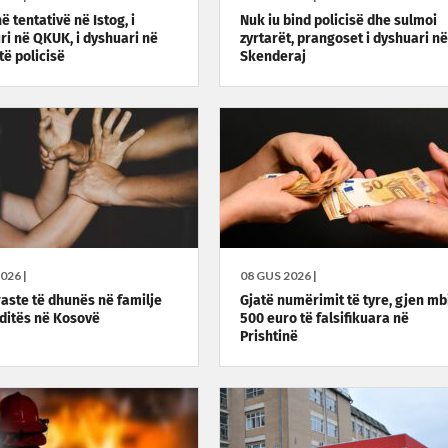
ë tentativë në Istog, i
Nuk iu bind policisë dhe sulmoi
ri në QKUK, i dyshuari në
zyrtarët, prangoset i dyshuari në
të policisë
Skenderaj
026 |
08 GUS 2026 |
raste të dhunës në familje
Gjatë numërimit të tyre, gjen mb
ditës në Kosovë
500 euro të falsifikuara në
Prishtinë