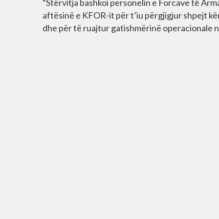
“Stërvitja bashkoi personelin e Forcave të Ar
aftësinë e KFOR-it për t’iu përgjigjur shpejt
dhe për të ruajtur gatishmërinë operacionale në 