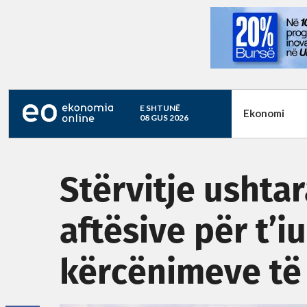
E SHTUNË
Ekonomi
08 GUS 2026
Stërvitje ushtar
aftësive për t’i
kërcënimeve t