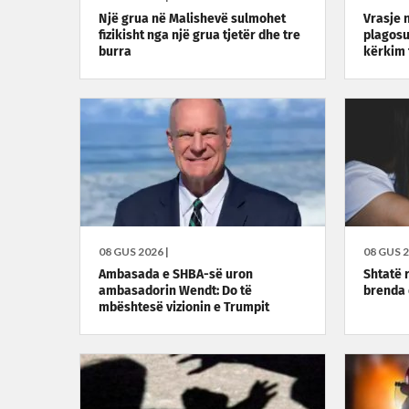
Një grua në Malishevë sulmohet
Vrasje n
fizikisht nga një grua tjetër dhe tre
plagosu
burra
kërkim 
08 GUS 2026 |
08 GUS 2
Ambasada e SHBA-së uron
Shtatë 
ambasadorin Wendt: Do të
brenda 
mbështesë vizionin e Trumpit