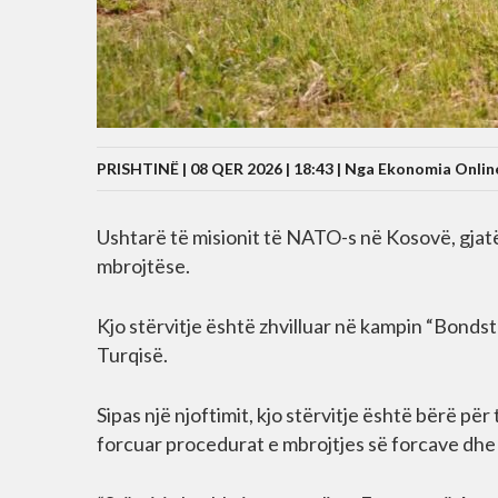
PRISHTINË | 08 QER 2026 | 18:43 |
Nga Ekonomia Onlin
Ushtarë të misionit të NATO-s në Kosovë, gjatë
mbrojtëse.
Kjo stërvitje është zhvilluar në kampin “Bonds
Turqisë.
Sipas një njoftimit, kjo stërvitje është bërë pë
forcuar procedurat e mbrojtjes së forcave dhe 