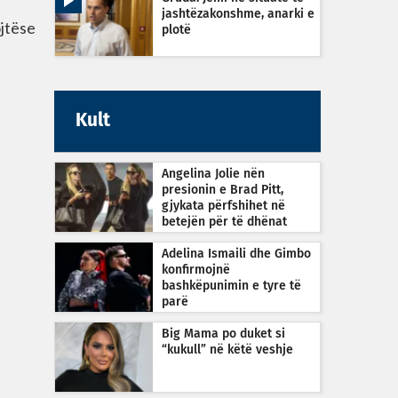
jashtëzakonshme, anarki e
ojtëse
plotë
Kult
Angelina Jolie nën
presionin e Brad Pitt,
gjykata përfshihet në
betejën për të dhënat
financiare
Adelina Ismaili dhe Gimbo
konfirmojnë
bashkëpunimin e tyre të
parë
Big Mama po duket si
“kukull” në këtë veshje