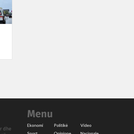
Menu
Ekonomi
Politikë
Video
ar dhe
Sport
Opinione
Nacionale