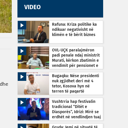
VIDEO
Rafuna: Kriza politike ka
ndikuar negativisht në
klimën e të bërit biznes
OVL-UÇK paralajmëron
padi penale ndaj ministrit
Murati, kërkon zbatimin e
vendimit për pensionet e
dyfishta
Bugaqku: Nëse presidenti
nuk zgjidhet deri më 4
 dhe
tetor, Kosova hyn në
terren të paqartë
kushtetues
Vushtrria hap festivalin
tradicional “Ditët e
Diasporës”, Idrizi: Mirë se
erdhët në vendlindjen tuaj
Gruda: Jemi në situatë të