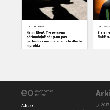
08 GUS 2026 |
08 GUS 2
Hani i Elezit: Tre persona
Zjarr në
përfundojnë në QKUK pas
flakë t
përleshjes me mjete të forta dhe të
mprehta
Ark
2017
Adresa: