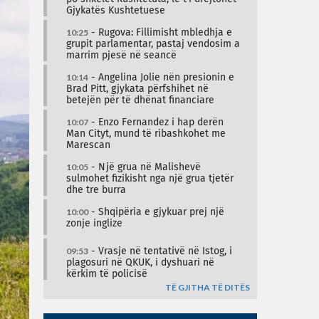
Gjykatës Kushtetuese
10:25
- Rugova: Fillimisht mbledhja e
grupit parlamentar, pastaj vendosim a
marrim pjesë në seancë
10:14
- Angelina Jolie nën presionin e
Brad Pitt, gjykata përfshihet në
betejën për të dhënat financiare
10:07
- Enzo Fernandez i hap derën
Man Cityt, mund të ribashkohet me
Marescan
10:05
- Një grua në Malishevë
sulmohet fizikisht nga një grua tjetër
dhe tre burra
10:00
- Shqipëria e gjykuar prej një
zonje inglize
09:53
- Vrasje në tentativë në Istog, i
plagosuri në QKUK, i dyshuari në
kërkim të policisë
TË GJITHA TË DITËS