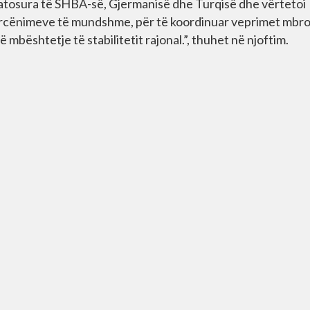
matosura të SHBA-së, Gjermanisë dhe Turqisë dhe vërtetoi
 kërcënimeve të mundshme, për të koordinuar veprimet mbr
mbështetje të stabilitetit rajonal.”, thuhet në njoftim.