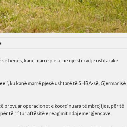
e
 së hënës, kanë marrë pjesë në një stërvitje ushtarake
teel”, ku kanë marrë pjesë ushtarë të SHBA-së, Gjermanisë
r të provuar operacionet e koordinuara të mbrojtjes, për të
për të rritur aftësitë e reagimit ndaj emergjencave.