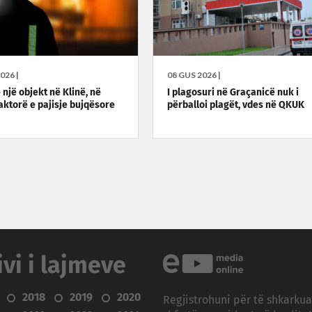
026 |
08 GUS 2026 |
 një objekt në Klinë, në
I plagosuri në Graçanicë nuk i
raktorë e pajisje bujqësore
përballoi plagët, vdes në QKUK
ivi i lajmeve
2018
2019
2020
Regjistrohuni për të shkarku