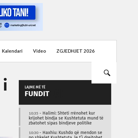
Kalendari
Video
ZGJEDHJET 2026
 i
LAJME MË TË
FUNDIT
10:35
- Halimi: Shteti rrënohet kur
krijohet bindja se Kushtetuta mund të
zbatohet sipas bindjeve politike
10:30
- Haxhiu: Kushdo që mendon se
po shkelet Kushtetuta, le t’i drejtohet