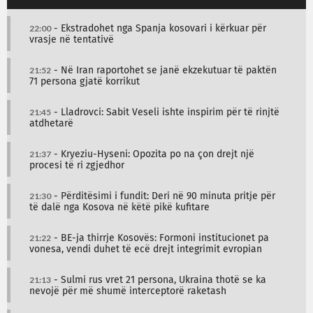
22:00
- Ekstradohet nga Spanja kosovari i kërkuar për
vrasje në tentativë
21:52
- Në Iran raportohet se janë ekzekutuar të paktën
71 persona gjatë korrikut
21:45
- Lladrovci: Sabit Veseli ishte inspirim për të rinjtë
atdhetarë
21:37
- Kryeziu-Hyseni: Opozita po na çon drejt një
procesi të ri zgjedhor
21:30
- Përditësimi i fundit: Deri në 90 minuta pritje për
të dalë nga Kosova në këtë pikë kufitare
21:22
- BE-ja thirrje Kosovës: Formoni institucionet pa
vonesa, vendi duhet të ecë drejt integrimit evropian
21:13
- Sulmi rus vret 21 persona, Ukraina thotë se ka
nevojë për më shumë interceptorë raketash