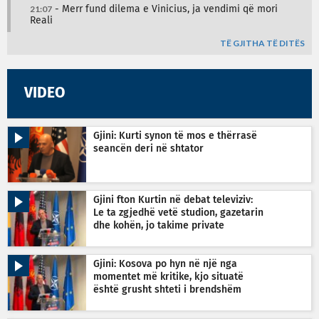
21:07
- Merr fund dilema e Vinicius, ja vendimi që mori
Reali
TË GJITHA TË DITËS
VIDEO
Gjini: Kurti synon të mos e thërrasë
seancën deri në shtator
Gjini fton Kurtin në debat televiziv:
Le ta zgjedhë vetë studion, gazetarin
dhe kohën, jo takime private
Gjini: Kosova po hyn në një nga
momentet më kritike, kjo situatë
është grusht shteti i brendshëm