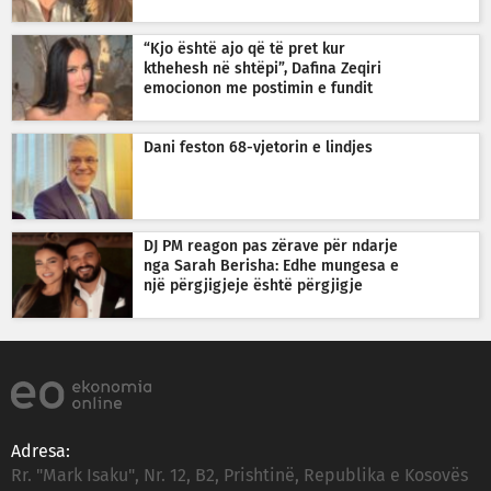
“Kjo është ajo që të pret kur
kthehesh në shtëpi”, Dafina Zeqiri
emocionon me postimin e fundit
Dani feston 68-vjetorin e lindjes
DJ PM reagon pas zërave për ndarje
nga Sarah Berisha: Edhe mungesa e
një përgjigjeje është përgjigje
Adresa:
Rr. "Mark Isaku", Nr. 12, B2, Prishtinë, Republika e Kosovës