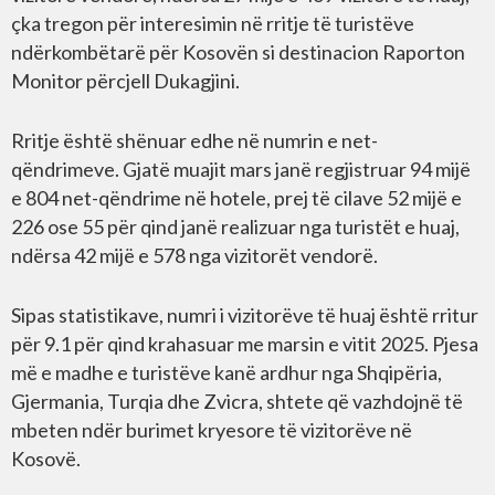
çka tregon për interesimin në rritje të turistëve
ndërkombëtarë për Kosovën si destinacion Raporton
Monitor përcjell Dukagjini.
Rritje është shënuar edhe në numrin e net-
qëndrimeve. Gjatë muajit mars janë regjistruar 94 mijë
e 804 net-qëndrime në hotele, prej të cilave 52 mijë e
226 ose 55 për qind janë realizuar nga turistët e huaj,
ndërsa 42 mijë e 578 nga vizitorët vendorë.
Sipas statistikave, numri i vizitorëve të huaj është rritur
për 9.1 për qind krahasuar me marsin e vitit 2025. Pjesa
më e madhe e turistëve kanë ardhur nga Shqipëria,
Gjermania, Turqia dhe Zvicra, shtete që vazhdojnë të
mbeten ndër burimet kryesore të vizitorëve në
Kosovë.