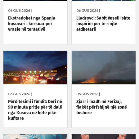
06 GUS 2026 |
06 GUS 2026 |
Ekstradohet nga Spanja
Lladrovci: Sabit Veseli ishte
kosovari i kërkuar për
inspirim për të rinjtë
vrasje në tentativë
atdhetarë
06 GUS 2026 |
06 GUS 2026 |
Përditësimi i fundit: Deri në
Zjarr i madh në Ferizaj,
90 minuta pritje për të dalë
flakët përfshijnë një zonë
nga Kosova në këtë pikë
fushore
kufitare