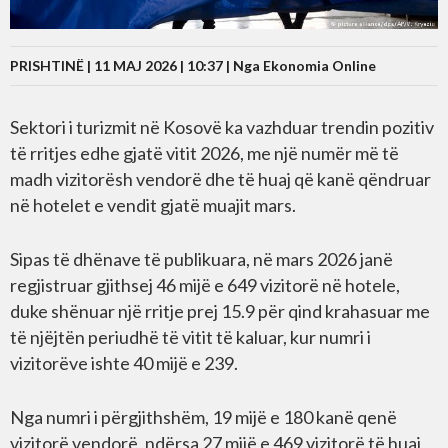
PRISHTINË | 11 MAJ 2026 | 10:37 |
Nga Ekonomia Online
Sektori i turizmit në Kosovë ka vazhduar trendin pozitiv
të rritjes edhe gjatë vitit 2026, me një numër më të
madh vizitorësh vendorë dhe të huaj që kanë qëndruar
në hotelet e vendit gjatë muajit mars.
Sipas të dhënave të publikuara, në mars 2026 janë
regjistruar gjithsej 46 mijë e 649 vizitorë në hotele,
duke shënuar një rritje prej 15.9 për qind krahasuar me
të njëjtën periudhë të vitit të kaluar, kur numri i
vizitorëve ishte 40 mijë e 239.
Nga numri i përgjithshëm, 19 mijë e 180 kanë qenë
vizitorë vendorë, ndërsa 27 mijë e 469 vizitorë të huaj,