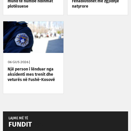
mund të humbë ndihmat
rehabilitohet me zgjidhje
plotësuese
natyrore
06 GUS 2026 |
Një person i lënduar nga
aksidenti mes trenit dhe
veturës në Fushë-Kosovë
LAJME MË TË
FUNDIT