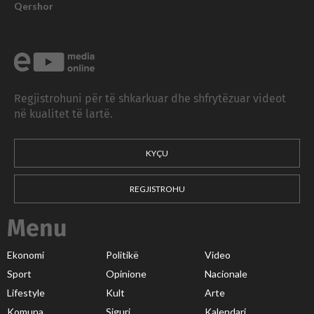
Qershor
Regjistrohuni për të shkarkuar dhe shfrytëzuar videot
në kualitet të lartë.
KYÇU
REGJISTROHU
Menu
Ekonomi
Politikë
Video
Sport
Opinione
Nacionale
Lifestyle
Kult
Arte
Komuna
Siguri
Kalendari