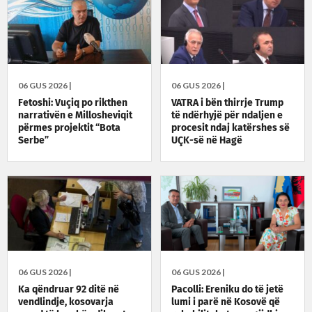
06 GUS 2026 |
06 GUS 2026 |
Fetoshi: Vuçiq po rikthen
VATRA i bën thirrje Trump
narrativën e Millosheviqit
të ndërhyjë për ndaljen e
përmes projektit “Bota
procesit ndaj katërshes së
Serbe”
UÇK-së në Hagë
06 GUS 2026 |
06 GUS 2026 |
Ka qëndruar 92 ditë në
Pacolli: Ereniku do të jetë
vendlindje, kosovarja
lumi i parë në Kosovë që