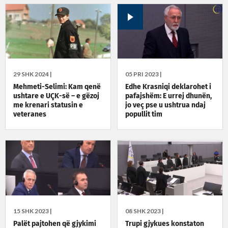
29 SHK 2024 |
05 PRI 2023 |
Mehmeti-Selimi: Kam qenë
Edhe Krasniqi deklarohet i
ushtare e UÇK-së – e gëzoj
pafajshëm: E urrej dhunën,
me krenari statusin e
jo veç pse u ushtrua ndaj
veteranes
popullit tim
15 SHK 2023 |
08 SHK 2023 |
Palët pajtohen që gjykimi
Trupi gjykues konstaton