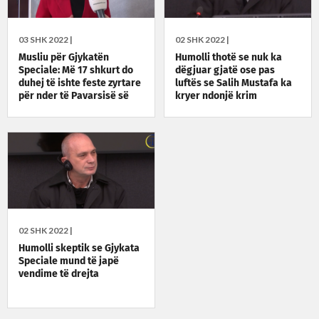
03 SHK 2022 |
02 SHK 2022 |
Musliu për Gjykatën
Humolli thotë se nuk ka
Speciale: Më 17 shkurt do
dëgjuar gjatë ose pas
duhej të ishte feste zyrtare
luftës se Salih Mustafa ka
për nder të Pavarsisë së
kryer ndonjë krim
Kosovës
02 SHK 2022 |
Humolli skeptik se Gjykata
Speciale mund të japë
vendime të drejta