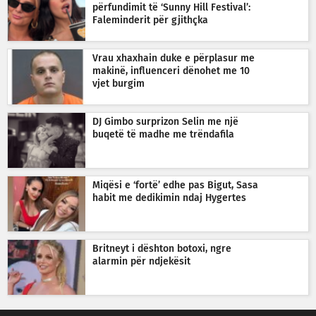
përfundimit të ‘Sunny Hill Festival’:
Faleminderit për gjithçka
Vrau xhaxhain duke e përplasur me
makinë, influenceri dënohet me 10
vjet burgim
DJ Gimbo surprizon Selin me një
buqetë të madhe me trëndafila
Miqësi e ‘fortë’ edhe pas Bigut, Sasa
habit me dedikimin ndaj Hygertes
Britneyt i dështon botoxi, ngre
alarmin për ndjekësit