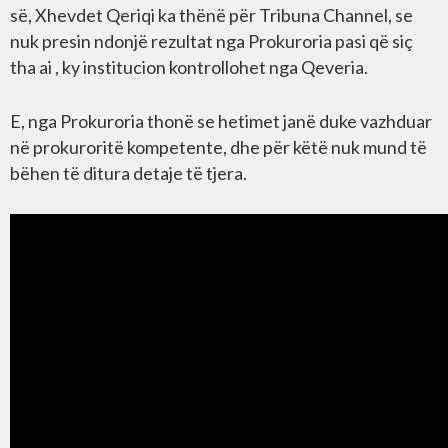
së, Xhevdet Qeriqi ka thënë për Tribuna Channel, se
nuk presin ndonjë rezultat nga Prokuroria pasi që siç
tha ai , ky institucion kontrollohet nga Qeveria.
E, nga Prokuroria thonë se hetimet janë duke vazhduar
në prokuroritë kompetente, dhe për këtë nuk mund të
bëhen të ditura detaje të tjera.