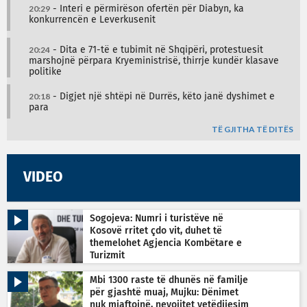
20:29
- Interi e përmirëson ofertën për Diabyn, ka
konkurrencën e Leverkusenit
20:24
- Dita e 71-të e tubimit në Shqipëri, protestuesit
marshojnë përpara Kryeministrisë, thirrje kundër klasave
politike
20:18
- Digjet një shtëpi në Durrës, këto janë dyshimet e
para
TË GJITHA TË DITËS
VIDEO
Sogojeva: Numri i turistëve në
Kosovë rritet çdo vit, duhet të
themelohet Agjencia Kombëtare e
Turizmit
Mbi 1300 raste të dhunës në familje
për gjashtë muaj, Mujku: Dënimet
nuk mjaftojnë, nevojitet vetëdijesim