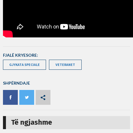
FJALË KRYESORE:
GJYKATA SPECIALE
VETERANET
SHPËRNDAJE
Të ngjashme