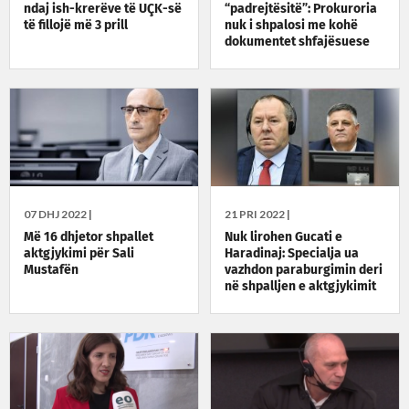
ndaj ish-krerëve të UÇK-së
“padrejtësitë”: Prokuroria
të fillojë më 3 prill
nuk i shpalosi me kohë
dokumentet shfajësuese
07 DHJ 2022 |
21 PRI 2022 |
Më 16 dhjetor shpallet
Nuk lirohen Gucati e
aktgjykimi për Sali
Haradinaj: Specialja ua
Mustafën
vazhdon paraburgimin deri
në shpalljen e aktgjykimit