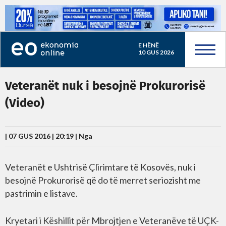
E HËNË
10 GUS 2026
Veteranët nuk i besojnë Prokurorisë
(Video)
| 07 GUS 2016 | 20:19 |
Nga
Veteranët e Ushtrisë Çlirimtare të Kosovës, nuk i
besojnë Prokurorisë që do të merret seriozisht me
pastrimin e listave.
Kryetari i Këshillit për Mbrojtjen e Veteranëve të UÇK-