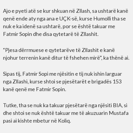
Ajo e pyeti atë se kur shkuan në Zllash, sa ushtarë kanë
qenë ende aty nga ana e UÇK-së, kurse Humolli tha se
nuk e ka idenë sa ushtarë, por se është takuar me
Fatmir Sopin dhe disa qytetarë të Zllashit.
“Pjesa dërrmuese e qytetarëve të Zllashit e kanë
njohur terrenin kanë ditur të fshehen mirë”, ka thënë ai.
Sipas tij, Fatmir Sopi me njësitin e tij nuk ishin larguar
nga Zllashi, kurse shtoi se pjesëtarët e brigadës 153
kanë qenë me Fatmir Sopin.
Tutke, tha se nuk ka takuar pjesëtarë nga njësiti BIA, si
dhe shtoi se nuk është takuar me të akuzuarin Mustafa
pasi ai kishte mbetur në Koliq.