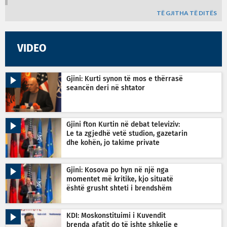
TË GJITHA TË DITËS
VIDEO
Gjini: Kurti synon të mos e thërrasë
seancën deri në shtator
Gjini fton Kurtin në debat televiziv:
Le ta zgjedhë vetë studion, gazetarin
dhe kohën, jo takime private
Gjini: Kosova po hyn në një nga
momentet më kritike, kjo situatë
është grusht shteti i brendshëm
KDI: Moskonstituimi i Kuvendit
brenda afatit do të ishte shkelje e