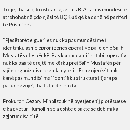
Tutje, tha se çdo ushtar i gueriles BIA ka pas mundësi të
strehohet në çdo njësi të UÇK-së që ka qenë në periferi
të Prishtinës.
“Pjesëtarët e gueriles nuk ka pas mundësi me i
identifiku asnjë epror i zonës operative pa lejen e Salih
Mustafës dhe për këtë as komandanti i shtabit operativ
nuk ka pas të drejtë me kërku prej Salih Mustafës për
vijën organizative brenda qytetit. Edhe njerëzit nuk
kanë pas mundësi me i identifiku strukturat tjera pa
pasur nevojë”, tha tutje dëshmitari.
Prokurori Cezary Mihailzcuk në pyetjet e tij plotësuese
e ka pyetur Humollin se a është e saktë se dëbimi ka
zgjatur disa ditë.