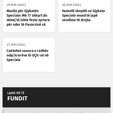
03 SHK 2022 |
02 SHK 2022 |
Musliu për Gjykatën
Humolli skeptik se Gjykata
Speciale: Më 17 shkurt do
Speciale mund të japë
duhej të ishte feste zyrtare
vendime të drejta
për nder të Pavarsisë së
Kosovës
27 JAN 2022 |
Caktohet seanca e radhës
ndaj krerëve të UÇK-së në
Speciale
LAJME MË TË
FUNDIT