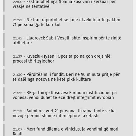
22:00
- Ekstradohet nga Spanja kosovari i kërkuar për
vrasje në tentativë
21:52
- Në Iran raportohet se janë ekzekutuar të paktën
71 persona gjatë korrikut
21:45
- Lladrovci: Sabit Veseli ishte inspirim për të rinjtë
atdhetarë
21:37
- Kryeziu-Hyseni: Opozita po na çon drejt një
procesi të ri zgjedhor
21:30
- Përditësimi i fundit: Deri në 90 minuta pritje për
të dalë nga Kosova në këtë pikë kufitare
21:22
- BE-ja thirrje Kosovës: Formoni institucionet pa
vonesa, vendi duhet të ecë drejt integrimit evropian
21:13
- Sulmi rus vret 21 persona, Ukraina thotë se ka
nevojë për më shumë interceptorë raketash
21:07
- Merr fund dilema e Vinicius, ja vendimi që mori
Reali