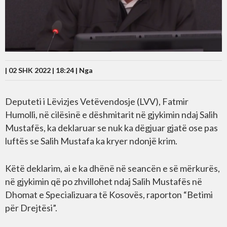
| 02 SHK 2022 | 18:24 |
Nga
Deputeti i Lëvizjes Vetëvendosje (LVV), Fatmir
Humolli, në cilësinë e dëshmitarit në gjykimin ndaj Salih
Mustafës, ka deklaruar se nuk ka dëgjuar gjatë ose pas
luftës se Salih Mustafa ka kryer ndonjë krim.
Këtë deklarim, ai e ka dhënë në seancën e së mërkurës,
në gjykimin që po zhvillohet ndaj Salih Mustafës në
Dhomat e Specializuara të Kosovës, raporton “Betimi
për Drejtësi”.