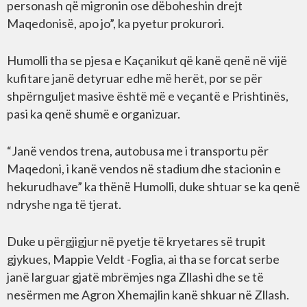
personash që migronin ose dëboheshin drejt
Maqedonisë, apo jo”, ka pyetur prokurori.
Humolli tha se pjesa e Kaçanikut që kanë qenë në vijë
kufitare janë detyruar edhe më herët, por se për
shpërnguljet masive është më e veçantë e Prishtinës,
pasi ka qenë shumë e organizuar.
“Janë vendos trena, autobusa me i transportu për
Maqedoni, i kanë vendos në stadium dhe stacionin e
hekurudhave” ka thënë Humolli, duke shtuar se ka qenë
ndryshe nga të tjerat.
Duke u përgjigjur në pyetje të kryetares së trupit
gjykues, Mappie Veldt -Foglia, ai tha se forcat serbe
janë larguar gjatë mbrëmjes nga Zllashi dhe se të
nesërmen me Agron Xhemajlin kanë shkuar në Zllash.