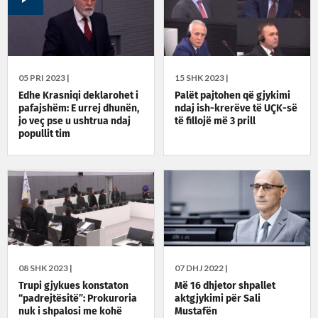
05 PRI 2023 |
15 SHK 2023 |
Edhe Krasniqi deklarohet i
Palët pajtohen që gjykimi
pafajshëm: E urrej dhunën,
ndaj ish-krerëve të UÇK-së
jo veç pse u ushtrua ndaj
të fillojë më 3 prill
popullit tim
08 SHK 2023 |
07 DHJ 2022 |
Trupi gjykues konstaton
Më 16 dhjetor shpallet
“padrejtësitë”: Prokuroria
aktgjykimi për Sali
nuk i shpalosi me kohë
Mustafën