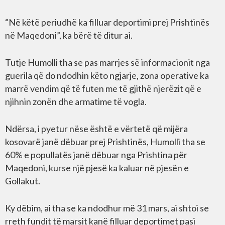
“Në këtë periudhë ka filluar deportimi prej Prishtinës
në Maqedoni”, ka bërë të ditur ai.
Tutje Humolli tha se pas marrjes së informacionit nga
guerila që do ndodhin këto ngjarje, zona operative ka
marrë vendim që të futen me të gjithë njerëzit që e
njihnin zonën dhe armatime të vogla.
Ndërsa, i pyetur nëse është e vërtetë që mijëra
kosovarë janë dëbuar prej Prishtinës, Humolli tha se
60% e popullatës janë dëbuar nga Prishtina për
Maqedoni, kurse një pjesë ka kaluar në pjesën e
Gollakut.
Ky dëbim, ai tha se ka ndodhur më 31 mars, ai shtoi se
rreth fundit të marsit kanë filluar deportimet pasi