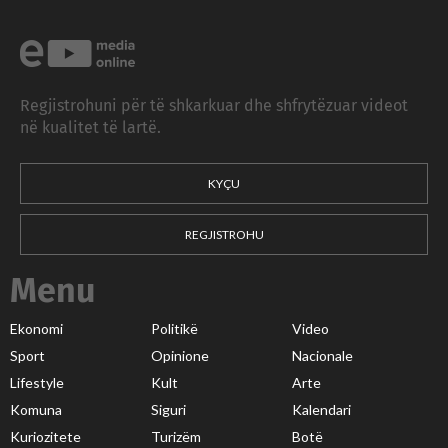
Regjistrohuni për të shkarkuar dhe shfrytëzuar videot
në kualitet të lartë.
KYÇU
REGJISTROHU
Menu
Ekonomi
Politikë
Video
Sport
Opinione
Nacionale
Lifestyle
Kult
Arte
Komuna
Siguri
Kalendari
Kuriozitete
Turizëm
Botë