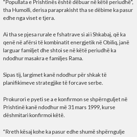
“Popullata e Prishtinës është dëbuar në këtë periudhë”,
tha Humolli, derisa paraprakisht tha se dëbime ka pasur
edhe nga viset e tjera.
Ai tha se pjesa rurale e fshatrave si ai i Shkabaj, që ka
qenë në afërsi të kombinatit energjetik në Obiliq, janë
larguar familjet dhe shtoi se në këtë periudhë ka
ndodhur masakra e familjes Rama.
Sipas tij, largimet kanë ndodhur për shkak të
planifikimeve strategjike të forcave serbe.
Prokurori e pyeti se a e konfirmon se shpërnguljet në
Prishtinë kanë ndodhur më 31 mars 1999, kurse
dëshmitari konfirmoi këtë.
“Rreth kësaj kohe ka pasur edhe shumë shpërngulje