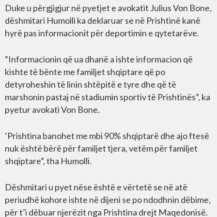
Duke u përgjigjur në pyetjet e avokatit Julius Von Bone,
dëshmitari Humolli ka deklaruar se në Prishtinë kanë
hyrë pas informacionit për deportimin e qytetarëve.
“Informacionin që ua dhanë a ishte informacion që
kishte të bënte me familjet shqiptare që po
detyroheshin të linin shtëpitë e tyre dhe që të
marshonin pastaj në stadiumin sportiv të Prishtinës”, ka
pyetur avokati Von Bone.
‘Prishtina banohet me mbi 90% shqiptarë dhe ajo ftesë
nuk është bërë për familjet tjera, vetëm për familjet
shqiptare”, tha Humolli.
Dëshmitari u pyet nëse është e vërtetë se në atë
periudhë kohore ishte në dijeni se po ndodhnin dëbime,
për t’i dëbuar njerëzit nga Prishtina drejt Maqedonisë.