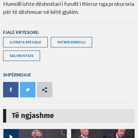
Humolli ishte dëshmitari i fundit i thirrur nga prokuroria
për të dëshmuar në këtë gjykim.
FJALË KRYESORE:
GJYKATA SPECIALE
FATMIR HUMOLLI
SALI MUSTAFA
SHPËRNDAJE
Të ngjashme