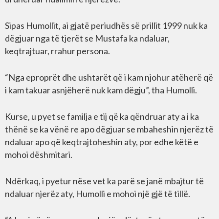
Sipas Humollit, ai gjatë periudhës së prillit 1999 nuk ka
dëgjuar nga të tjerët se Mustafa ka ndaluar,
keqtrajtuar, rrahur persona.
“Nga eproprët dhe ushtarët që i kam njohur atëherë që
i kam takuar asnjëherë nuk kam dëgju”, tha Humolli.
Kurse, u pyet se familja e tij që ka qëndruar aty a i ka
thënë se ka vënë re apo dëgjuar se mbaheshin njerëz të
ndaluar apo që keqtrajtoheshin aty, por edhe këtë e
mohoi dëshmitari.
Ndërkaq, i pyetur nëse vet ka parë se janë mbajtur të
ndaluar njerëz aty, Humolli e mohoi një gjë të tillë.