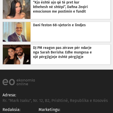
“Kjo është ajo që të pret kur
kthehesh në shtëpi”, Dafina Zeqiri
emocionon me postimin e fundit
Dani feston 68-vjetorin e lindjes
DJ PM reagon pas zërave për ndarje
nga Sarah Berisha: Edhe mungesa e
një përgjigjeje është përgjigje
Adresa:
Rr. "Mark Isaku", Nr. 12, B2, Prishtinë, Republika e Kosovës
Redaksia:
Marketingu: