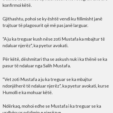
konfirmoi këtë.
Gjithashtu, pohoi se ky është vendi ku fillimisht janë
trajtuar të plagosurit që më pas janë larguar.
“A ju ka treguar kush nëse zoti Mustafa ka mbajtur të
ndaluar njerëz”, ka pyetur avokati.
Për këtë, dëshmitari tha se askush nuk i ka thënë se ka
pasur të ndaluar nga Salih Mustafa.
“Vet zoti Mustafa a ju ka treguar se ka mbajtur
ndonjëherë të ndaluar njerëz”, ka pyetur avokati, kurse
Humolli e ka mohuar këtë.
Ndërkaq, mohoi edhe se Mustafa i ka treguar se ka
urdhëruar ndalimin e njerëzve.