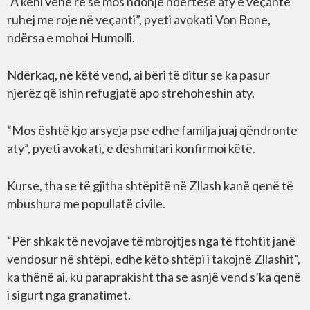
“A keni vënë re se mos ndonjë ndërtesë aty e veçantë
ruhej me roje në veçanti”, pyeti avokati Von Bone,
ndërsa e mohoi Humolli.
Ndërkaq, në këtë vend, ai bëri të ditur se ka pasur
njerëz që ishin refugjatë apo strehoheshin aty.
“Mos është kjo arsyeja pse edhe familja juaj qëndronte
aty”, pyeti avokati, e dëshmitari konfirmoi këtë.
Kurse, tha se të gjitha shtëpitë në Zllash kanë qenë të
mbushura me popullatë civile.
“Për shkak të nevojave të mbrojtjes nga të ftohtit janë
vendosur në shtëpi, edhe këto shtëpi i takojnë Zllashit”,
ka thënë ai, ku paraprakisht tha se asnjë vend s’ka qenë
i sigurt nga granatimet.