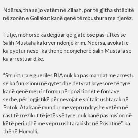
Ndërsa, tha se jo vetëm në Zllash, por të gjitha shtëpitë
në zonën e Gollakut kanë qenë të mbushura me njerëz.
Tutje, mohoi se ka dëgjuar që gjatë ose pas luftës se
Salih Mustafa ka kryer ndonjë krim. Ndërsa, avokati e
ka pyetur nëse i ka thënë ndonjëherë Salih Mustafa se
ka arrestuar dikë.
“Struktura e gueriles BIA nuk ka pas mandat me arrestu
se ka funksionu në qytet dhe detyrat kryesore të tyre
kanë qenë me u informu për pozicionet e forcave
serbe, për logjistikë për nevojat e spitalit ushtarak në
Potok. Ata kanë mundur me vepru ndryshe vetëm në
rast të rrezikut të jetës së tyre, nuk kanë pas mision në
këtë periudhë me vepru ushtarakisht në Prishtinë”, ka
thënë Humolli.