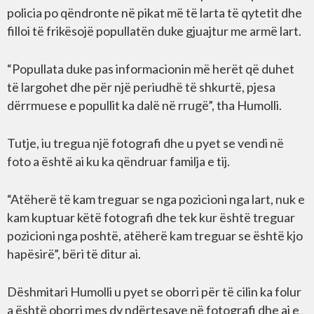
policia po qëndronte në pikat më të larta të qytetit dhe
filloi të frikësojë popullatën duke gjuajtur me armë lart.
“Popullata duke pas informacionin më herët që duhet
të largohet dhe për një periudhë të shkurtë, pjesa
dërrmuese e popullit ka dalë në rrugë”, tha Humolli.
Tutje, iu tregua një fotografi dhe u pyet se vendi në
foto a është ai ku ka qëndruar familja e tij.
“Atëherë të kam treguar se nga pozicioni nga lart, nuk e
kam kuptuar këtë fotografi dhe tek kur është treguar
pozicioni nga poshtë, atëherë kam treguar se është kjo
hapësirë”, bëri të ditur ai.
Dëshmitari Humolli u pyet se oborri për të cilin ka folur
a është oborri mes dy ndërtesave në fotografi dhe ai e