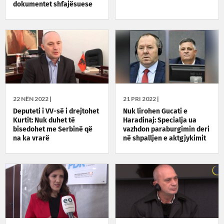
dokumentet shfajësuese
22 NËN 2022 |
21 PRI 2022 |
Deputeti i VV-së i drejtohet
Nuk lirohen Gucati e
Kurtit: Nuk duhet të
Haradinaj: Specialja ua
bisedohet me Serbinë që
vazhdon paraburgimin deri
na ka vrarë
në shpalljen e aktgjykimit