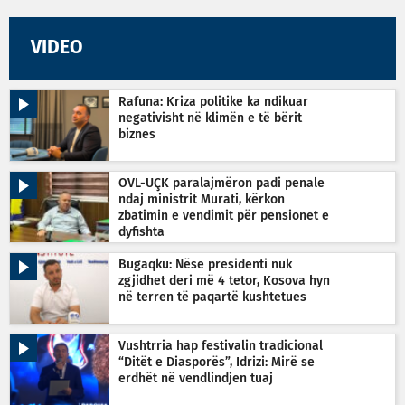
VIDEO
Rafuna: Kriza politike ka ndikuar
negativisht në klimën e të bërit
biznes
OVL-UÇK paralajmëron padi penale
ndaj ministrit Murati, kërkon
zbatimin e vendimit për pensionet e
dyfishta
Bugaqku: Nëse presidenti nuk
zgjidhet deri më 4 tetor, Kosova hyn
në terren të paqartë kushtetues
Vushtrria hap festivalin tradicional
“Ditët e Diasporës”, Idrizi: Mirë se
erdhët në vendlindjen tuaj