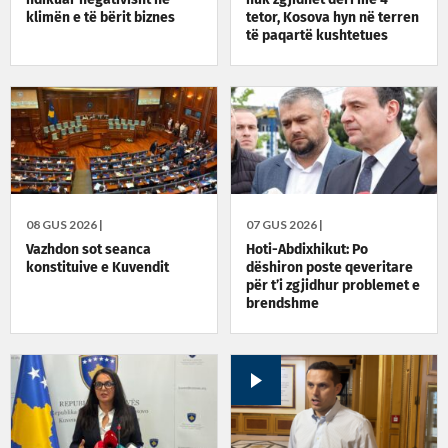
klimën e të bërit biznes
tetor, Kosova hyn në terren
të paqartë kushtetues
08 GUS 2026 |
07 GUS 2026 |
Vazhdon sot seanca
Hoti-Abdixhikut: Po
konstituive e Kuvendit
dëshiron poste qeveritare
për t’i zgjidhur problemet e
brendshme