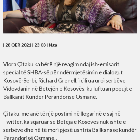
| 28 QER 2021 | 23:03 |
Nga
Vlora Çitaku ka bërë një reagim ndaj ish-emisarit
special të SHBA-së për ndërmjetësimin e dialogut
Kosovë-Serbi, Richard Grenell, i cili ua uroi serbëve
Vidovdanin në Betejën e Kosovës, ku luftuan popujt e
Ballkanit Kundër Perandorisë Osmane.
Çitaku, me anë të një postimi në llogarinë e saj në
Twitter, ka sqaruar se Beteja e Kosovës nuk ishte e
serbëve dhe në të mori pjesë ushtria Ballkanase kundër
Perandorisë Osmane..