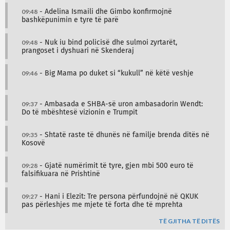
09:48
- Adelina Ismaili dhe Gimbo konfirmojnë
bashkëpunimin e tyre të parë
09:48
- Nuk iu bind policisë dhe sulmoi zyrtarët,
prangoset i dyshuari në Skenderaj
09:46
- Big Mama po duket si “kukull” në këtë veshje
09:37
- Ambasada e SHBA-së uron ambasadorin Wendt:
Do të mbështesë vizionin e Trumpit
09:35
- Shtatë raste të dhunës në familje brenda ditës në
Kosovë
09:28
- Gjatë numërimit të tyre, gjen mbi 500 euro të
falsifikuara në Prishtinë
09:27
- Hani i Elezit: Tre persona përfundojnë në QKUK
pas përleshjes me mjete të forta dhe të mprehta
TË GJITHA TË DITËS