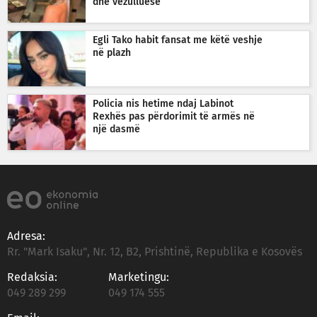
dhe vezulluese
Egli Tako habit fansat me këtë veshje
në plazh
Policia nis hetime ndaj Labinot
Rexhës pas përdorimit të armës në
një dasmë
Adresa:
Rr. "Mark Isaku", Nr. 12, B2, Prishtinë, Republika e Kosovës
Redaksia:
Marketingu:
049 289 299
049 174 555