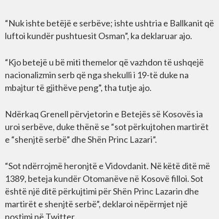
“Nuk ishte betëjë e serbëve; ishte ushtria e Ballkanit që
luftoi kundër pushtuesit Osman”, ka deklaruar ajo.
“Kjo betejë u bë miti themelor që vazhdon të ushqejë
nacionalizmin serb që nga shekulli i 19-të duke na
mbajtur të gjithëve peng”, tha tutje ajo.
Ndërkaq Grenell përvjetorin e Betejës së Kosovës ia
uroi serbëve, duke thënë se “sot përkujtohen martirët
e “shenjtë serbë” dhe Shën Princ Lazari”.
“Sot ndërrojmë heronjtë e Vidovdanit. Në këtë ditë më
1389, beteja kundër Otomanëve në Kosovë filloi. Sot
është një ditë përkujtimi për Shën Princ Lazarin dhe
martirët e shenjtë serbë”, deklaroi nëpërmjet një
postimi në Twitter.