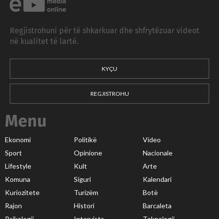
Regjistrohuni për të shkarkuar dhe shfrytëzuar videot
në kualitet të lartë.
KYÇU
REGJISTROHU
Menu
Ekonomi
Politikë
Video
Sport
Opinione
Nacionale
Lifestyle
Kult
Arte
Komuna
Siguri
Kalendari
Kuriozitete
Turizëm
Botë
Rajon
Histori
Barcaleta
Psikologji
Intervista
Teknologji