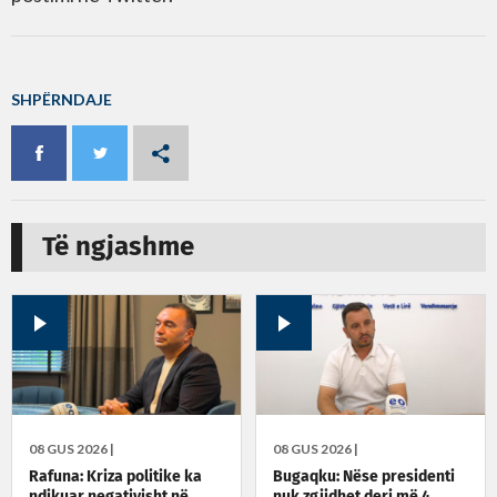
SHPËRNDAJE
Të ngjashme
08 GUS 2026 |
08 GUS 2026 |
Rafuna: Kriza politike ka
Bugaqku: Nëse presidenti
ndikuar negativisht në
nuk zgjidhet deri më 4