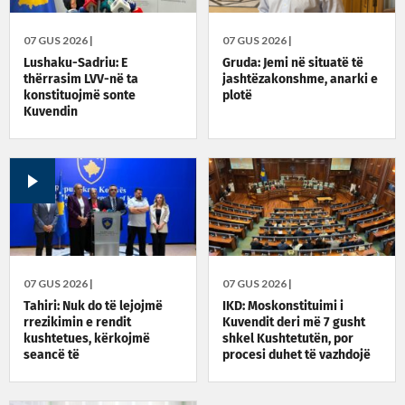
07 GUS 2026 |
07 GUS 2026 |
Lushaku-Sadriu: E
Gruda: Jemi në situatë të
thërrasim LVV-në ta
jashtëzakonshme, anarki e
konstituojmë sonte
plotë
Kuvendin
07 GUS 2026 |
07 GUS 2026 |
Tahiri: Nuk do të lejojmë
IKD: Moskonstituimi i
rrezikimin e rendit
Kuvendit deri më 7 gusht
kushtetues, kërkojmë
shkel Kushtetutën, por
seancë të
procesi duhet të vazhdojë
jashtëzakonshme sonte në
orën 22:30