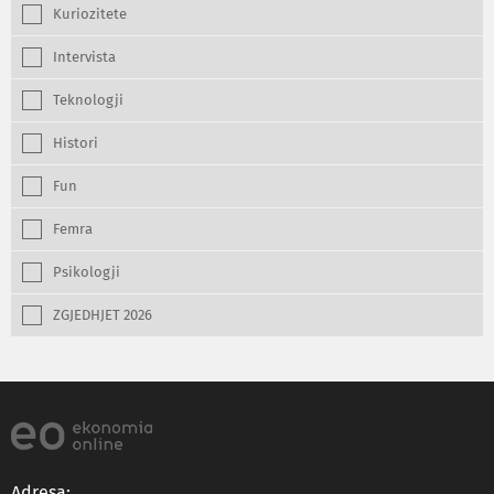
Kuriozitete
Intervista
Teknologji
Histori
Fun
Femra
Psikologji
ZGJEDHJET 2026
Adresa: