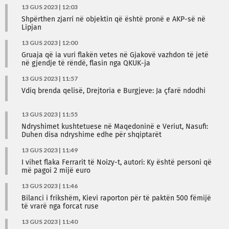
13 GUS 2023 | 12:03
Shpërthen zjarri në objektin që është pronë e AKP-së në
Lipjan
13 GUS 2023 | 12:00
Gruaja që ia vuri flakën vetes në Gjakovë vazhdon të jetë
në gjendje të rëndë, flasin nga QKUK-ja
13 GUS 2023 | 11:57
Vdiq brenda qelisë, Drejtoria e Burgjeve: Ja çfarë ndodhi
13 GUS 2023 | 11:55
Ndryshimet kushtetuese në Maqedoninë e Veriut, Nasufi:
Duhen disa ndryshime edhe për shqiptarët
13 GUS 2023 | 11:49
I vihet flaka Ferrarit të Noizy-t, autori: Ky është personi që
më pagoi 2 mijë euro
13 GUS 2023 | 11:46
Bilanci i frikshëm, Kievi raporton për të paktën 500 fëmijë
të vrarë nga forcat ruse
13 GUS 2023 | 11:40