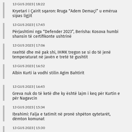
13 GUS 2023 | 18:22
Kryetari i Çairit sqaron: Rruga “Adem Demaçi” u emërua
sipas ligjit
13 GUS 2023 | 17:45
Përjashtimi nga “Defender 2023”, Berisha: Kosova humbi
shansin të certifikonte ushtrinë
13 GUS 2023 | 17:06
nxehtë dhe më pak shi, IHMK tregon se si do të jenë
temperaturat në javën e tretë të gushtit
13 GUS 2023 | 16:52
Albin Kurti ia vodhi stilin Agim Bahtirit
13 GUS 2023 | 16:45
Greva nuk do të ketë dhe ky është lajm i keq për Kurtin e
për Nagavcin
13 GUS 2023 | 15:34
Ibrahimi: Falja e tatimit në pronë shpëton qytetarët,
dëmton komunat
13 GUS 2023 | 15:30