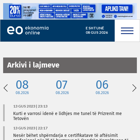
E SHTUNË
08 GUS 2026
Arkivi i lajmeve
08
07
06
08.2026
08.2026
08.2026
08
13 GUS 2023 | 23:13
Kurti e varrosi idenë e lidhjes me tunel të Prizrenit me
Tetovën
13 GUS 2023 | 22:17
Nesër bëhet shpërndarja e certifikatave të aftësimit