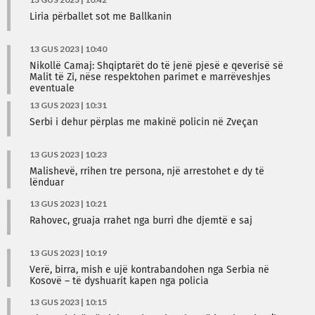
Liria përballet sot me Ballkanin
13 GUS 2023 | 10:40
Nikollë Camaj: Shqiptarët do të jenë pjesë e qeverisë së
Malit të Zi, nëse respektohen parimet e marrëveshjes
eventuale
13 GUS 2023 | 10:31
Serbi i dehur përplas me makinë policin në Zveçan
13 GUS 2023 | 10:23
Malishevë, rrihen tre persona, një arrestohet e dy të
lënduar
13 GUS 2023 | 10:21
Rahovec, gruaja rrahet nga burri dhe djemtë e saj
13 GUS 2023 | 10:19
Verë, birra, mish e ujë kontrabandohen nga Serbia në
Kosovë – të dyshuarit kapen nga policia
13 GUS 2023 | 10:15