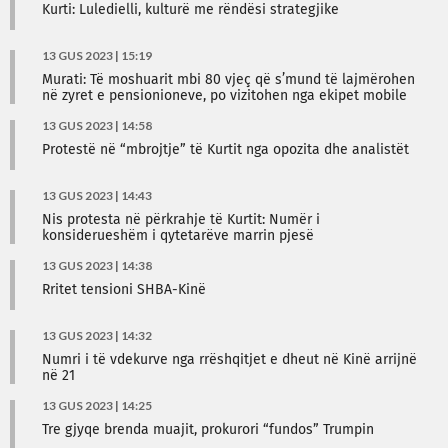
Kurti: Luledielli, kulturë me rëndësi strategjike
13 GUS 2023 | 15:19
Murati: Të moshuarit mbi 80 vjeç që s’mund të lajmërohen
në zyret e pensionioneve, po vizitohen nga ekipet mobile
13 GUS 2023 | 14:58
Protestë në “mbrojtje” të Kurtit nga opozita dhe analistët
13 GUS 2023 | 14:43
Nis protesta në përkrahje të Kurtit: Numër i
konsiderueshëm i qytetarëve marrin pjesë
13 GUS 2023 | 14:38
Rritet tensioni SHBA-Kinë
13 GUS 2023 | 14:32
Numri i të vdekurve nga rrëshqitjet e dheut në Kinë arrijnë
në 21
13 GUS 2023 | 14:25
Tre gjyqe brenda muajit, prokurori “fundos” Trumpin