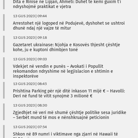
Dita e Rinisë në Lipjan, Ahmeti: Duhet të kemi guxim t’i
ndryshojmë praktikat e vjetra
13 GUS 2023 | 09:44
Arrestohet një logoped në Podujevë, dyshohet se ushtroi
dhunë ndaj një vajze të mitur
13 GUS 2023 | 09:18
Gazetaret ukrainase: Njohja e Kosovës thjesht çështje
kohe, ju e kuptoni dhimbjen tonë
13 GUS 2023 | 09:03
Vdekjet në vendin e punës – Avokati i Popullit
rekomandon ndryshime në legjislacion e shtimin e
inspektorëve
13 GUS 2023 | 08:45
Prishtina Parking për një ditë inkason 11 mijë € – Havolli:
Deri në fund të vitit synojmë 3 milionë €
13 GUS 2023 | 08:30
Zgjedhjet në veri më shumë çështje politike sesa juridike
– Serbët mund të mos e nënshkruajnë peticionin
13 GUS 2023 | 07:54
Shkon në 89 numri i viktimave nga zjarri në Hawaii të