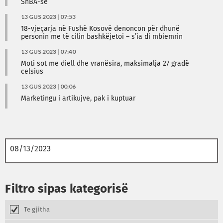
ShBA-së
13 GUS 2023 | 07:53
18-vjeçarja në Fushë Kosovë denoncon për dhunë
personin me të cilin bashkëjetoi – s’ia di mbiemrin
13 GUS 2023 | 07:40
Moti sot me diell dhe vranësira, maksimalja 27 gradë
celsius
13 GUS 2023 | 00:06
Marketingu i artikujve, pak i kuptuar
Filtro sipas kategorisë
Te gjitha