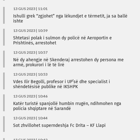
13 GUS 2023 | 11:01
Ishulli grek “zgjohet” nga lëkundjet e tërmetit, ja sa ballë
ishte
13 GUS 2023 | 10:59
Shtetasi polak i sulmon dy policë në Aeroportin e
Prishtinës, arrestohet
13 GUS 2023 | 10:57
Në dy ahengje në Skenderaj arrestohen dy persona me
armë, prokurori i lë të lirë
13 GUS 2023 | 10:53
Vdes Ilir Begolli, profesor i UP’së dhe specialist i
shëndetësisë publike në IKSHPK
13 GUS 2023 | 10:46
Katër turistë spanjollë humbin rrugën, ndihmohen nga
policia shqiptare në Sarandë
13 GUS 2023 | 10:44
Sot zhvillohet superndeshja Fc Drita – KF Llapi
13 GUS 2023 | 10:42