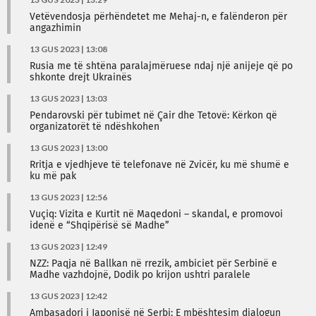
Vetëvendosja përhëndetet me Mehaj-n, e falënderon për
angazhimin
13 GUS 2023 | 13:08
Rusia me të shtëna paralajmëruese ndaj një anijeje që po
shkonte drejt Ukrainës
13 GUS 2023 | 13:03
Pendarovski për tubimet në Çair dhe Tetovë: Kërkon që
organizatorët të ndëshkohen
13 GUS 2023 | 13:00
Rritja e vjedhjeve të telefonave në Zvicër, ku më shumë e
ku më pak
13 GUS 2023 | 12:56
Vuçiq: Vizita e Kurtit në Maqedoni – skandal, e promovoi
idenë e “Shqipërisë së Madhe”
13 GUS 2023 | 12:49
NZZ: Paqja në Ballkan në rrezik, ambiciet për Serbinë e
Madhe vazhdojnë, Dodik po krijon ushtri paralele
13 GUS 2023 | 12:42
Ambasadori i Japonisë në Serbi: E mbështesim dialogun