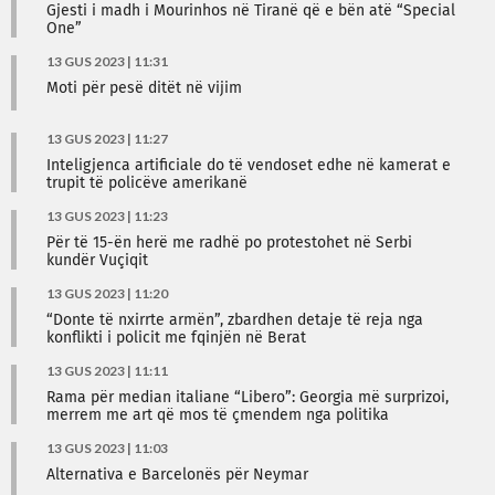
Gjesti i madh i Mourinhos në Tiranë që e bën atë “Special
One”
13 GUS 2023 | 11:31
Moti për pesë ditët në vijim
13 GUS 2023 | 11:27
Inteligjenca artificiale do të vendoset edhe në kamerat e
trupit të policëve amerikanë
13 GUS 2023 | 11:23
Për të 15-ën herë me radhë po protestohet në Serbi
kundër Vuçiqit
13 GUS 2023 | 11:20
“Donte të nxirrte armën”, zbardhen detaje të reja nga
konflikti i policit me fqinjën në Berat
13 GUS 2023 | 11:11
Rama për median italiane “Libero”: Georgia më surprizoi,
merrem me art që mos të çmendem nga politika
13 GUS 2023 | 11:03
Alternativa e Barcelonës për Neymar