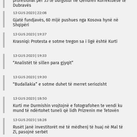
profesional për 35 të burgosur në Qendrën Korrektuese të
Dubravës
13 GUS 2023 | 22:08
Gjatë fundjavës, 60 mijë pushues nga Kosova hynë në
Shqipëri
13 GUS 2023 | 19:37
Krasniqi: Protesta e sotme tregon sa i ligë është Kurti
13 GUS 2023 | 19:33
“Analistët të sillen para gjyqit”
13 GUS 2023 | 19:30
“Budallakia” e sotme duhet të merret seriozisht
13 GUS 2023 | 18:50
Kurti me Durmishin vrojtojnë e fotografohen te vendi ku
mund të ndërtohet tuneli që lidh Prizrenin me Tetovën
13 GUS 2023 | 18:28
Rusët janë investitorët më të mëdhenj të huaj në Mal të
Zi, pasojnë serbët