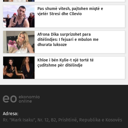
Pas shumë vitesh, pajtohen miqtë e
vjetër Stresi dhe Cllevio
Afrona Dika surprizohet para
ditëlindjes: I fejuari e mbulon me
dhurata luksoze
Khloe i bën Kylie-t një tortë të
çuditshme për ditëlindje
Adresa:
Rr. "Mark Isaku", Nr. 12, B2, Prishtinë, Republika e Kosovës