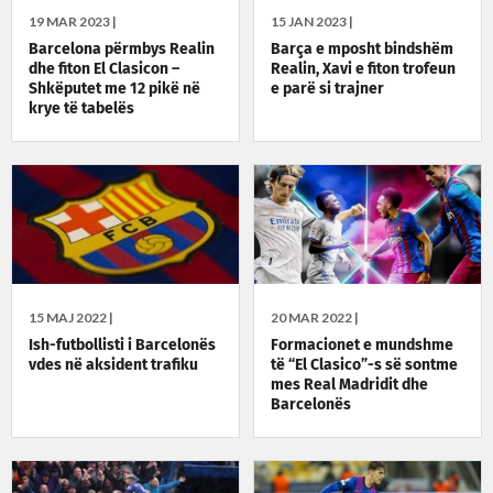
19 MAR 2023 |
15 JAN 2023 |
Barcelona përmbys Realin
Barça e mposht bindshëm
dhe fiton El Clasicon –
Realin, Xavi e fiton trofeun
Shkëputet me 12 pikë në
e parë si trajner
krye të tabelës
15 MAJ 2022 |
20 MAR 2022 |
Ish-futbollisti i Barcelonës
Formacionet e mundshme
vdes në aksident trafiku
të “El Clasico”-s së sontme
mes Real Madridit dhe
Barcelonës