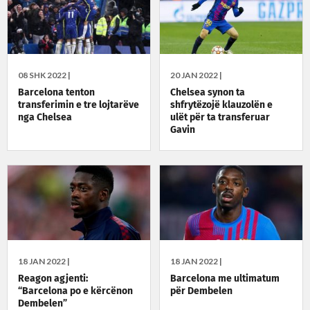
08 SHK 2022 |
20 JAN 2022 |
Barcelona tenton
Chelsea synon ta
transferimin e tre lojtarëve
shfrytëzojë klauzolën e
nga Chelsea
ulët për ta transferuar
Gavin
18 JAN 2022 |
18 JAN 2022 |
Reagon agjenti:
Barcelona me ultimatum
“Barcelona po e kërcënon
për Dembelen
Dembelen”