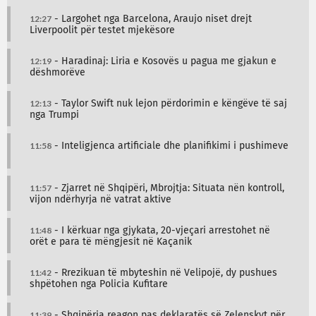
12:27
- Largohet nga Barcelona, Araujo niset drejt
Liverpoolit për testet mjekësore
12:19
- Haradinaj: Liria e Kosovës u pagua me gjakun e
dëshmorëve
12:13
- Taylor Swift nuk lejon përdorimin e këngëve të saj
nga Trumpi
11:58
- Inteligjenca artificiale dhe planifikimi i pushimeve
11:57
- Zjarret në Shqipëri, Mbrojtja: Situata nën kontroll,
vijon ndërhyrja në vatrat aktive
11:48
- I kërkuar nga gjykata, 20-vjeçari arrestohet në
orët e para të mëngjesit në Kaçanik
11:42
- Rrezikuan të mbyteshin në Velipojë, dy pushues
shpëtohen nga Policia Kufitare
11:39
- Shqipëria reagon pas deklaratës së Zelenskyt për