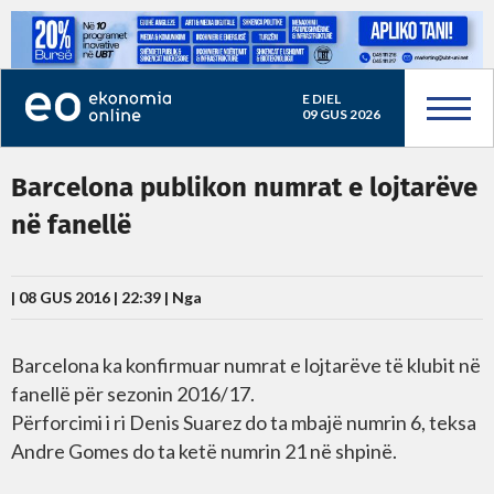
E DIEL
09 GUS 2026
Barcelona publikon numrat e lojtarëve
në fanellë
| 08 GUS 2016 | 22:39 |
Nga
Barcelona ka konfirmuar numrat e lojtarëve të klubit në
fanellë për sezonin 2016/17.
Përforcimi i ri Denis Suarez do ta mbajë numrin 6, teksa
Andre Gomes do ta ketë numrin 21 në shpinë.