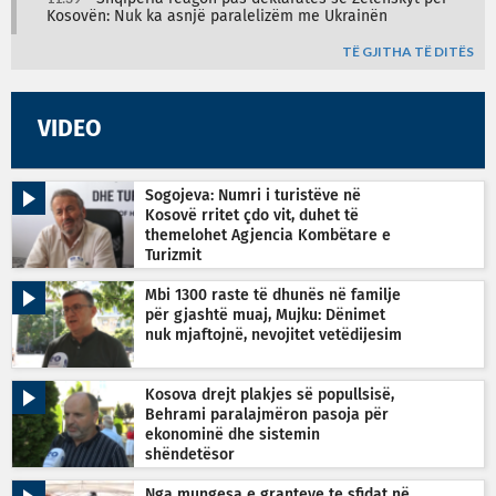
Kosovën: Nuk ka asnjë paralelizëm me Ukrainën
TË GJITHA TË DITËS
VIDEO
Sogojeva: Numri i turistëve në
Kosovë rritet çdo vit, duhet të
themelohet Agjencia Kombëtare e
Turizmit
Mbi 1300 raste të dhunës në familje
për gjashtë muaj, Mujku: Dënimet
nuk mjaftojnë, nevojitet vetëdijesim
Kosova drejt plakjes së popullsisë,
Behrami paralajmëron pasoja për
ekonominë dhe sistemin
shëndetësor
Nga mungesa e granteve te sfidat në