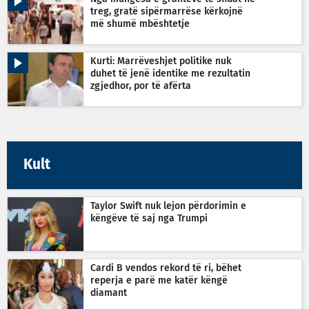
treg, gratë sipërmarrëse kërkojnë
më shumë mbështetje
Kurti: Marrëveshjet politike nuk
duhet të jenë identike me rezultatin
zgjedhor, por të afërta
Kult
Taylor Swift nuk lejon përdorimin e
këngëve të saj nga Trumpi
Cardi B vendos rekord të ri, bëhet
reperja e parë me katër këngë
diamant