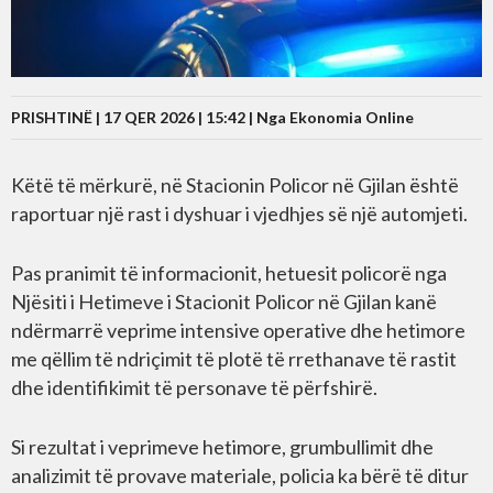
PRISHTINË | 17 QER 2026 | 15:42 |
Nga Ekonomia Online
Këtë të mërkurë, në Stacionin Policor në Gjilan është
raportuar një rast i dyshuar i vjedhjes së një automjeti.
Pas pranimit të informacionit, hetuesit policorë nga
Njësiti i Hetimeve i Stacionit Policor në Gjilan kanë
ndërmarrë veprime intensive operative dhe hetimore
me qëllim të ndriçimit të plotë të rrethanave të rastit
dhe identifikimit të personave të përfshirë.
Si rezultat i veprimeve hetimore, grumbullimit dhe
analizimit të provave materiale, policia ka bërë të ditur