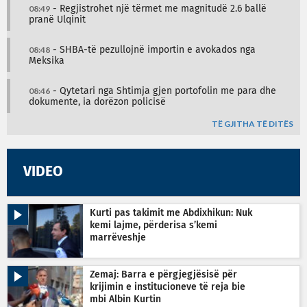
08:49
- Regjistrohet një tërmet me magnitudë 2.6 ballë
pranë Ulqinit
08:48
- SHBA-të pezullojnë importin e avokados nga
Meksika
08:46
- Qytetari nga Shtimja gjen portofolin me para dhe
dokumente, ia dorëzon policisë
TË GJITHA TË DITËS
VIDEO
Kurti pas takimit me Abdixhikun: Nuk
kemi lajme, përderisa s’kemi
marrëveshje
Zemaj: Barra e përgjegjësisë për
krijimin e institucioneve të reja bie
mbi Albin Kurtin