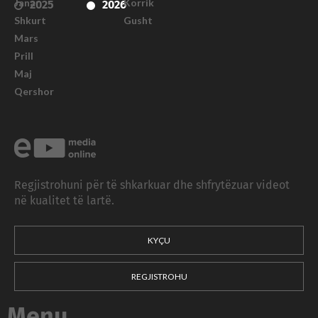
Janar
Korrik
2025
2026
Shkurt
Gusht
Mars
Prill
Maj
Qershor
Regjistrohuni për të shkarkuar dhe shfrytëzuar videot
në kualitet të lartë.
KYÇU
REGJISTROHU
Menu