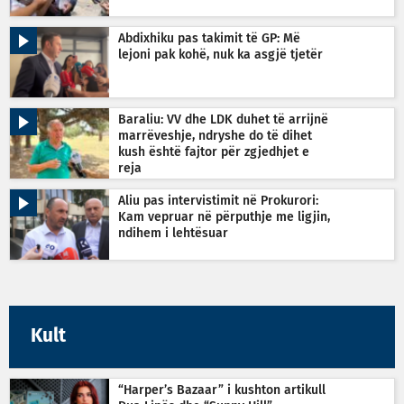
Abdixhiku pas takimit të GP: Më
lejoni pak kohë, nuk ka asgjë tjetër
Baraliu: VV dhe LDK duhet të arrijnë
marrëveshje, ndryshe do të dihet
kush është fajtor për zgjedhjet e
reja
Aliu pas intervistimit në Prokurori:
Kam vepruar në përputhje me ligjin,
ndihem i lehtësuar
Kult
“Harper’s Bazaar” i kushton artikull