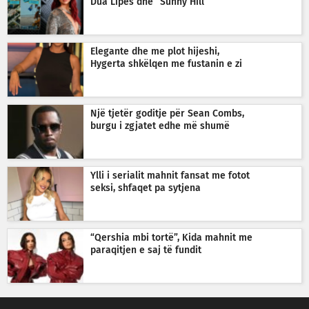
Dua Lipës dhe “Sunny Hill”
Elegante dhe me plot hijeshi,
Hygerta shkëlqen me fustanin e zi
Një tjetër goditje për Sean Combs,
burgu i zgjatet edhe më shumë
Ylli i serialit mahnit fansat me fotot
seksi, shfaqet pa sytjena
“Qershia mbi tortë”, Kida mahnit me
paraqitjen e saj të fundit