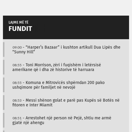
LAJME MË TË
FUNDIT
09:00
- “Harper’s Bazaar” i kushton artikull Dua Lipës dhe
“Sunny Hill”
08:55
- Toni Morrison, zëri i fuqishëm i letërsisë
amerikane që i dha zë historive të harruara
08:55
- Komuna e Mitrovicës shpërndan 200 pako
ushqimore për familjet në nevojë
08:53
- Messi shënon golat e parë pas Kupës së Botës në
fitoren e Inter Miamit
08:51
- Arrestohet një person në Pejë, shtiu me armë
gjatë një ahengu