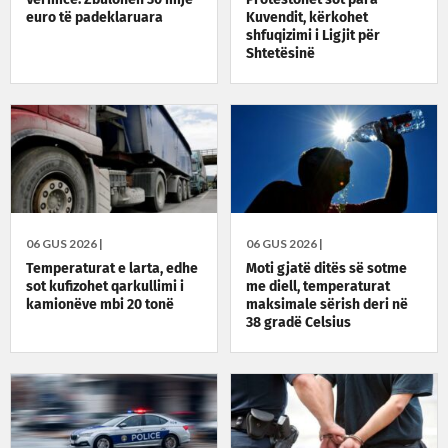
Vërmicë: Zbulohen 30 mijë
Protestohet sot para
euro të padeklaruara
Kuvendit, kërkohet
shfuqizimi i Ligjit për
Shtetësinë
06 GUS 2026 |
06 GUS 2026 |
Temperaturat e larta, edhe
Moti gjatë ditës së sotme
sot kufizohet qarkullimi i
me diell, temperaturat
kamionëve mbi 20 tonë
maksimale sërish deri në
38 gradë Celsius