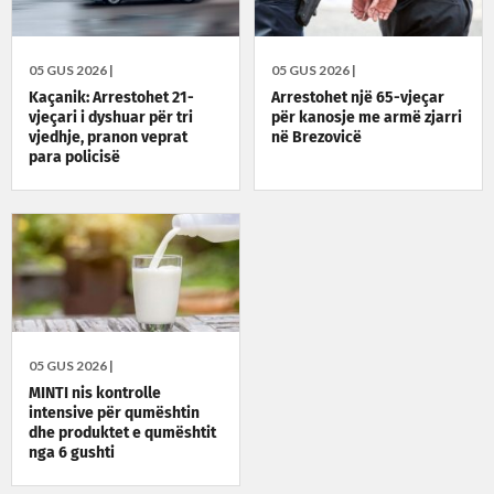
05 GUS 2026 |
05 GUS 2026 |
Kaçanik: Arrestohet 21-
Arrestohet një 65-vjeçar
vjeçari i dyshuar për tri
për kanosje me armë zjarri
vjedhje, pranon veprat
në Brezovicë
para policisë
05 GUS 2026 |
MINTI nis kontrolle
intensive për qumështin
dhe produktet e qumështit
nga 6 gushti