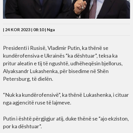
| 24 KOR 2023 | 08:10 |
Nga
Presidenti i Rusisë, Vladimir Putin, ka thënë se
kundërofensiva e Ukrainës “ka dështuar”, teksa ka
pritur aleatin e tij të ngushtë, udhëheqësin bjellorus,
Alyaksandr Lukashenka, për bisedime në Shën
Petersburg, të dielën.
“Nuk ka kundërofensivë”, ka thënë Lukashenka, i cituar
nga agjencitë ruse të lajmeve.
Putin i është përgjigjur atij, duke thënë se “ajo ekziston,
por ka dështuar”.