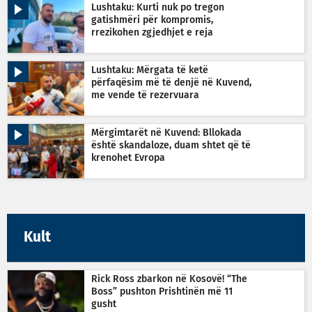
Lushtaku: Kurti nuk po tregon
gatishmëri për kompromis,
rrezikohen zgjedhjet e reja
Lushtaku: Mërgata të ketë
përfaqësim më të denjë në Kuvend,
me vende të rezervuara
Mërgimtarët në Kuvend: Bllokada
është skandaloze, duam shtet që të
krenohet Evropa
Kult
Rick Ross zbarkon në Kosovë! “The
Boss” pushton Prishtinën më 11
gusht