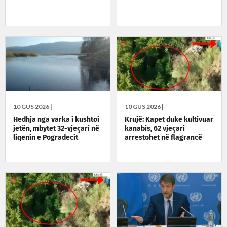
10 GUS 2026 |
10 GUS 2026 |
Hedhja nga varka i kushtoi
Krujë: Kapet duke kultivuar
jetën, mbytet 32-vjeçari në
kanabis, 62 vjeçari
liqenin e Pogradecit
arrestohet në flagrancë