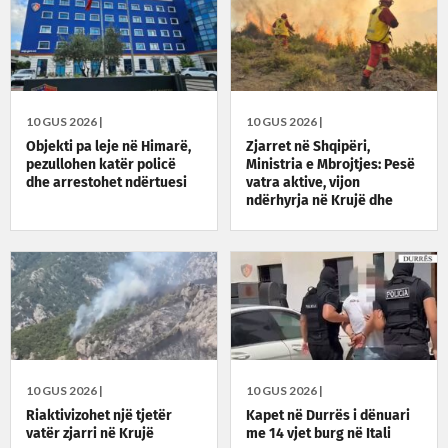
10 GUS 2026 |
10 GUS 2026 |
Objekti pa leje në Himarë,
Zjarret në Shqipëri,
pezullohen katër policë
Ministria e Mbrojtjes: Pesë
dhe arrestohet ndërtuesi
vatra aktive, vijon
ndërhyrja në Krujë dhe
Priskë
10 GUS 2026 |
10 GUS 2026 |
Riaktivizohet një tjetër
Kapet në Durrës i dënuari
vatër zjarri në Krujë
me 14 vjet burg në Itali