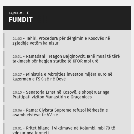
LAJME MË TË
FUNDIT
21:03
- Tahiri: Procedura për dërgimin e Kosovës në
zgjedhje vetëm ka nisur
20:31
- Ramadani i reagon Bajqinovcit: Janë muaj të tërë
takimesh për heqjen statike të KFOR mbi urë
20:27
- Ministria e Mbrojtjes investon mijëra euro në
kazermën e FSK-së në Devë
20:15
- Senatorja Ernst në Kosovë, e shoqëruar nga
Prattipati viziton Manastirin e Graçanicës
20:06
- Rama: Gjykata Supreme refuzoi kërkesën e
asambleistëve të VV-së
20:01
- Rritet bilanci i viktimave në Kolumbi, mbi 70 të
vdekur nga tërmeti