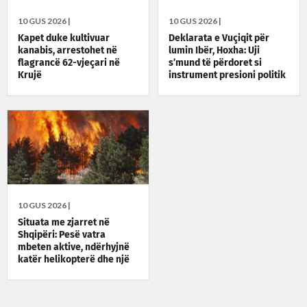
10 GUS 2026 |
10 GUS 2026 |
Kapet duke kultivuar
Deklarata e Vuçiqit për
kanabis, arrestohet në
lumin Ibër, Hoxha: Uji
flagrancë 62-vjeçari në
s’mund të përdoret si
Krujë
instrument presioni politik
10 GUS 2026 |
Situata me zjarret në
Shqipëri: Pesë vatra
mbeten aktive, ndërhyjnë
katër helikopterë dhe një
avion