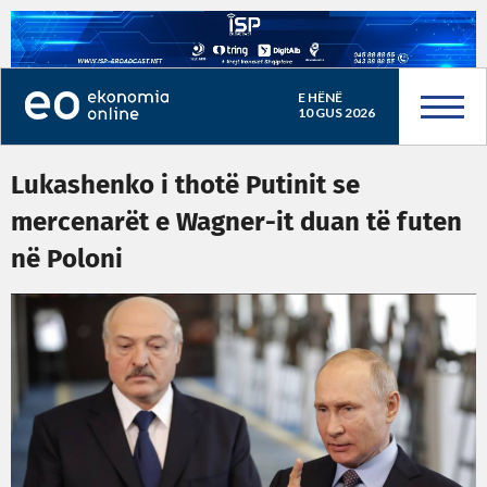
E HËNË
10 GUS 2026
Lukashenko i thotë Putinit se
mercenarët e Wagner-it duan të futen
në Poloni