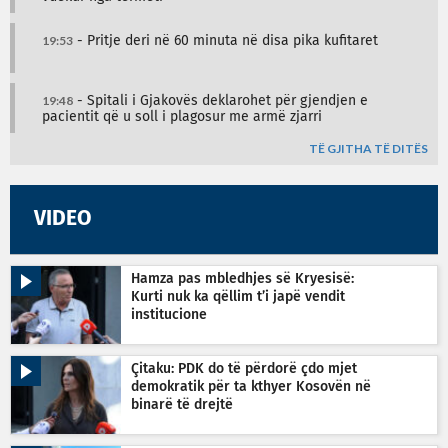
19:53
- Pritje deri në 60 minuta në disa pika kufitaret
19:48
- Spitali i Gjakovës deklarohet për gjendjen e
pacientit që u soll i plagosur me armë zjarri
TË GJITHA TË DITËS
VIDEO
Hamza pas mbledhjes së Kryesisë:
Kurti nuk ka qëllim t’i japë vendit
institucione
Çitaku: PDK do të përdorë çdo mjet
demokratik për ta kthyer Kosovën në
binarë të drejtë