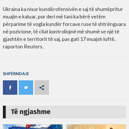
Ukraina ka nisur kundërofensivën e saj të shumëpritur
muajin e kaluar, por deri më tani ka bërë vetëm
përparime të vogla kundër forcave ruse të shtrënguara
në pozicione, të cilat kontrollojnë më shumë se një të
gjashtën e territorit të saj, pas gati 17 muajsh luftë,
raporton Reuters.
SHPËRNDAJE
Të ngjashme