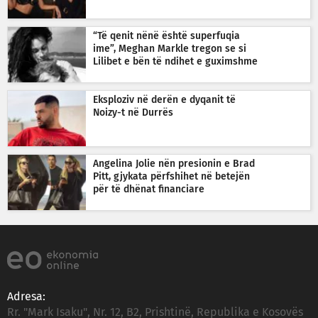
“Të qenit nënë është superfuqia
ime”, Meghan Markle tregon se si
Lilibet e bën të ndihet e guximshme
Eksploziv në derën e dyqanit të
Noizy-t në Durrës
Angelina Jolie nën presionin e Brad
Pitt, gjykata përfshihet në betejën
për të dhënat financiare
Adresa:
Rr. "Mark Isaku", Nr. 12, B2, Prishtinë, Republika e Kosovës