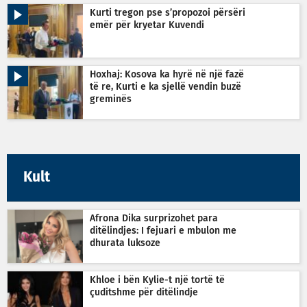
Kurti tregon pse s’propozoi përsëri
emër për kryetar Kuvendi
Hoxhaj: Kosova ka hyrë në një fazë
të re, Kurti e ka sjellë vendin buzë
greminës
Kult
Afrona Dika surprizohet para
ditëlindjes: I fejuari e mbulon me
dhurata luksoze
Khloe i bën Kylie-t një tortë të
çuditshme për ditëlindje