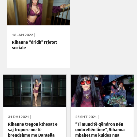
18 JAN 2022 |
Rihanna “dridh” rrjetet
sociale
31 DHJ 2021 |
25 SHT 2021 |
Rihanna tregon kthesat e
“Ti mund të qëndron nën
saj trupore me të
ombrellën time”, Rihanna
brendshme me Dantella
mbahet me kujdes nga