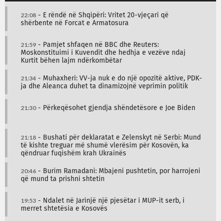
22:08
- E rëndë në Shqipëri: Vritet 20-vjeçari që
shërbente në Forcat e Armatosura
21:59
- Pamjet shfaqen në BBC dhe Reuters:
Moskonstituimi i Kuvendit dhe hedhja e vezëve ndaj
Kurtit bëhen lajm ndërkombëtar
21:34
- Muhaxheri: VV-ja nuk e do një opozitë aktive, PDK-
ja dhe Aleanca duhet ta dinamizojnë veprimin politik
21:30
- Përkeqësohet gjendja shëndetësore e Joe Biden
21:18
- Bushati për deklaratat e Zelenskyt në Serbi: Mund
të kishte treguar më shumë vlerësim për Kosovën, ka
qëndruar fuqishëm krah Ukrainës
20:46
- Burim Ramadani: Mbajeni pushtetin, por harrojeni
që mund ta prishni shtetin
19:53
- Ndalet në Jarinjë një pjesëtar i MUP-it serb, i
merret shtetësia e Kosovës