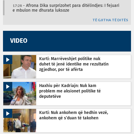
17:28
- Afrona Dika surprizohet para ditëlindjes: I fejuari
e mbulon me dhurata luksoze
TË GJITHA TË DITËS
VIDEO
Kurti: Marrëveshjet politike nuk
duhet të jenë identike me rezultatin
zgjedhor, por të afërta
Haxhiu për Kadriajn: Nuk kam
problem me aksionet politike të
deputetëve
Kurti: Nuk ankohem që hedhin vezë,
ankohem që s’duan të takohen