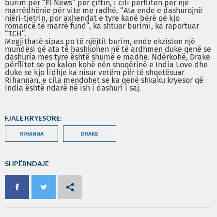
burim për “E! News” për çiftin, i cili përfliten për një
marrëdhënie për vite me radhë. “Ata ende e dashurojnë
njëri-tjetrin, por axhendat e tyre kanë bërë që kjo
romancë të marrë fund”, ka shtuar burimi, ka raportuar
“TCH”.
Megjithatë sipas po të njëjtit burim, ende ekziston një
mundësi që ata të bashkohen në të ardhmen duke qenë se
dashuria mes tyre është shumë e madhe. Ndërkohë, Drake
përflitet se po kalon kohë nën shoqërinë e India Love dhe
duke se kjo lidhje ka nisur vetëm për të shqetësuar
Rihannan, e cila mendohet se ka qenë shkaku kryesor që
India është ndarë në ish i dashuri i saj.
FJALË KRYESORE:
RIHANNA
DRAKE
SHPËRNDAJE