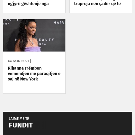
ngjyrë gështenjë nga
truproja nën çadër që të
Savage X Fenty
mos laget nga shiu
06 KOR 2021 |
Rihanna rrëmben
vëmendjen me paraqitjen e
saj në New York
LAJME MË TË
FUNDIT