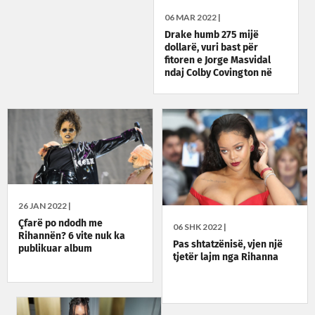
06 MAR 2022 |
Drake humb 275 mijë
dollarë, vuri bast për
fitoren e Jorge Masvidal
ndaj Colby Covington në
UFC 272
26 JAN 2022 |
Çfarë po ndodh me
06 SHK 2022 |
Rihannën? 6 vite nuk ka
Pas shtatzënisë, vjen një
publikuar album
tjetër lajm nga Rihanna