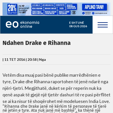
E SHTUNË
08 GUS 2026
Ndahen Drake e Rihanna
| 11 TET 2016 | 20:58 |
Nga
Vetëm disa muaj pasi bënë publike marrëdhënien e
tyre, Drake dhe Rihanna raportohen të jenë ndarë nga
njëri-tjetri. Megjithatë, duket se për reperin nuk ka
qenë aspak të gjejë një tjetër dashuri të re pasi përflitet
se ai ka nisur të shoqërohet më modeluesen India Love.
“Rihanna dhe Drake janë në kërkim të personave të tjerë
në jetën e tyre. Ata nuk janë më bashkë”, ka thënë një