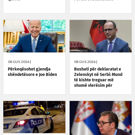
08 GUS 2026 |
08 GUS 2026 |
Përkeqësohet gjendja
Bushati për deklaratat e
shëndetësore e Joe Biden
Zelenskyt në Serbi: Mund
të kishte treguar më
shumë vlerësim për
Kosovën, ka qëndruar
fuqishëm krah Ukrainës