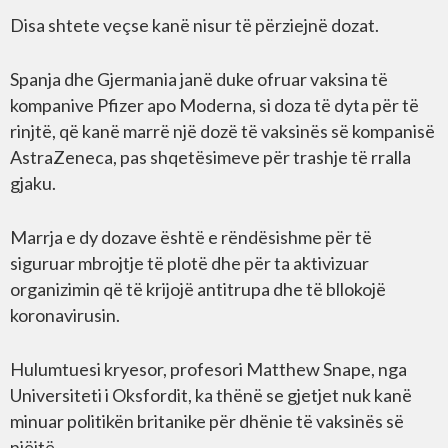
Disa shtete veçse kanë nisur të përziejnë dozat.
Spanja dhe Gjermania janë duke ofruar vaksina të
kompanive Pfizer apo Moderna, si doza të dyta për të
rinjtë, që kanë marrë një dozë të vaksinës së kompanisë
AstraZeneca, pas shqetësimeve për trashje të rralla
gjaku.
Marrja e dy dozave është e rëndësishme për të
siguruar mbrojtje të plotë dhe për ta aktivizuar
organizimin që të krijojë antitrupa dhe të bllokojë
koronavirusin.
Hulumtuesi kryesor, profesori Matthew Snape, nga
Universiteti i Oksfordit, ka thënë se gjetjet nuk kanë
minuar politikën britanike për dhënie të vaksinës së
njëjtë.