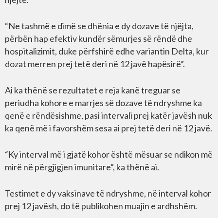
“Ne tashmë e dimë se dhënia e dy dozave të njëjta,
përbën hap efektiv kundër sëmurjes së rëndë dhe
hospitalizimit, duke përfshirë edhe variantin Delta, kur
dozat merren prej tetë deri në 12 javë hapësirë”.
Ai ka thënë se rezultatet e reja kanë treguar se
periudha kohore e marrjes së dozave të ndryshme ka
qenë e rëndësishme, pasi intervali prej katër javësh nuk
ka qenë më i favorshëm sesa ai prej tetë deri në 12 javë.
“Ky interval më i gjatë kohor është mësuar se ndikon më
mirë në përgjigjen imunitare”, ka thënë ai.
Testimet e dy vaksinave të ndryshme, në interval kohor
prej 12 javësh, do të publikohen muajin e ardhshëm.