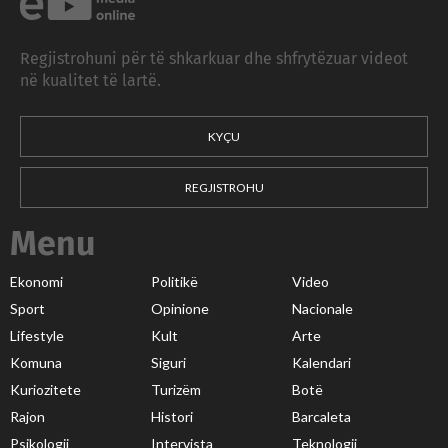
Regjistrohuni për të shkarkuar dhe shfrytëzuar videot
në kualitet të lartë.
KYÇU
REGJISTROHU
Menu
Ekonomi
Politikë
Video
Sport
Opinione
Nacionale
Lifestyle
Kult
Arte
Komuna
Siguri
Kalendari
Kuriozitete
Turizëm
Botë
Rajon
Histori
Barcaleta
Psikologji
Intervista
Teknologji