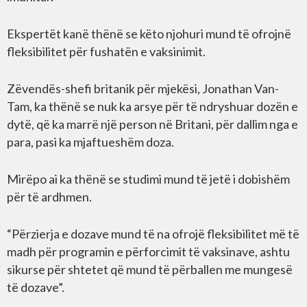
Ekspertët kanë thënë se këto njohuri mund të ofrojnë
fleksibilitet për fushatën e vaksinimit.
Zëvendës-shefi britanik për mjekësi, Jonathan Van-
Tam, ka thënë se nuk ka arsye për të ndryshuar dozën e
dytë, që ka marrë një person në Britani, për dallim nga e
para, pasi ka mjaftueshëm doza.
Mirëpo ai ka thënë se studimi mund të jetë i dobishëm
për të ardhmen.
“Përzierja e dozave mund të na ofrojë fleksibilitet më të
madh për programin e përforcimit të vaksinave, ashtu
sikurse për shtetet që mund të përballen me mungesë
të dozave”.