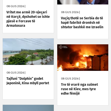
08 GUS 2026 |
08 GUS 2026 |
Vritet me armë 20-vjeçari
në Korçë, dyshohet se ishte
Vuçiq thotë se Serbia do të
pjesë e Forcave të
hapë fabrikë dronësh në
Armatosura
shtator bashkë me Izraelin
08 GUS 2026 |
08 GUS 2026 |
Tajfuni “Dolphin” godet
Japoninë, Kina mbyll portet
Tre të vrarë nga sulmet
ruse në Kiev, mes tyre
edhe fëmijë