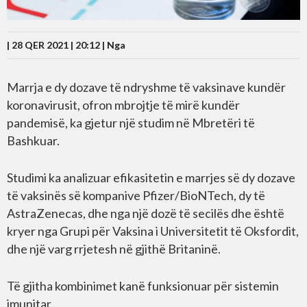
| 28 QER 2021 | 20:12 |
Nga
Marrja e dy dozave të ndryshme të vaksinave kundër
koronavirusit, ofron mbrojtje të mirë kundër
pandemisë, ka gjetur një studim në Mbretëri të
Bashkuar.
Studimi ka analizuar efikasitetin e marrjes së dy dozave
të vaksinës së kompanive Pfizer/BioNTech, dy të
AstraZenecas, dhe nga një dozë të secilës dhe është
kryer nga Grupi për Vaksina i Universitetit të Oksfordit,
dhe një varg rrjetesh në gjithë Britaninë.
Të gjitha kombinimet kanë funksionuar për sistemin
imunitar.