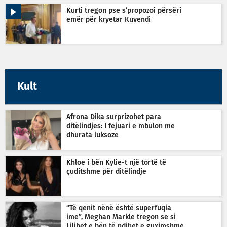
Kurti tregon pse s’propozoi përsëri
emër për kryetar Kuvendi
Kult
Afrona Dika surprizohet para
ditëlindjes: I fejuari e mbulon me
dhurata luksoze
Khloe i bën Kylie-t një tortë të
çuditshme për ditëlindje
“Të qenit nënë është superfuqia
ime”, Meghan Markle tregon se si
Lilibet e bën të ndihet e guximshme