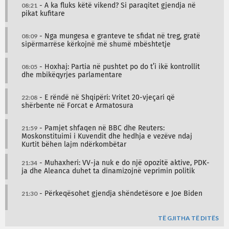
08:21
- A ka fluks këtë vikend? Si paraqitet gjendja në
pikat kufitare
08:09
- Nga mungesa e granteve te sfidat në treg, gratë
sipërmarrëse kërkojnë më shumë mbështetje
08:05
- Hoxhaj: Partia në pushtet po do t’i ikë kontrollit
dhe mbikëqyrjes parlamentare
22:08
- E rëndë në Shqipëri: Vritet 20-vjeçari që
shërbente në Forcat e Armatosura
21:59
- Pamjet shfaqen në BBC dhe Reuters:
Moskonstituimi i Kuvendit dhe hedhja e vezëve ndaj
Kurtit bëhen lajm ndërkombëtar
21:34
- Muhaxheri: VV-ja nuk e do një opozitë aktive, PDK-
ja dhe Aleanca duhet ta dinamizojnë veprimin politik
21:30
- Përkeqësohet gjendja shëndetësore e Joe Biden
TË GJITHA TË DITËS