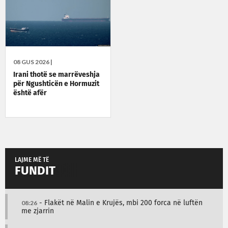
08 GUS 2026 |
Irani thotë se marrëveshja
për Ngushticën e Hormuzit
është afër
LAJME MË TË
FUNDIT
08:26
- Flakët në Malin e Krujës, mbi 200 forca në luftën
me zjarrin