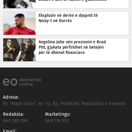
Eksploziv në derën e dyqanit të
Noizy-t në Durrës
Angelina Jolie nën presionin e Brad
Pitt, gjykata përfshihet në betejën
për të dhënat financiare
Adresa:
Rr. "Mark Isaku", Nr. 12, B2, Prishtinë, Republika e Kosovës
Redaksia:
Marketingu:
049 289 299
049 174 555
Email: