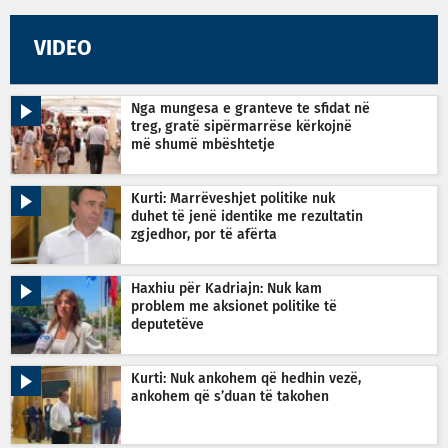
VIDEO
Nga mungesa e granteve te sfidat në
treg, gratë sipërmarrëse kërkojnë
më shumë mbështetje
Kurti: Marrëveshjet politike nuk
duhet të jenë identike me rezultatin
zgjedhor, por të afërta
Haxhiu për Kadriajn: Nuk kam
problem me aksionet politike të
deputetëve
Kurti: Nuk ankohem që hedhin vezë,
ankohem që s’duan të takohen