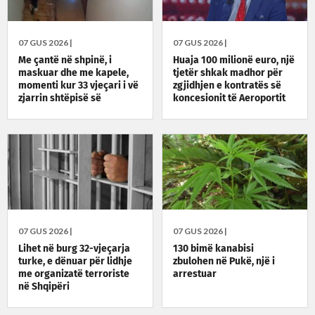
07 GUS 2026 |
07 GUS 2026 |
Me çantë në shpinë, i
Huaja 100 milionë euro, një
maskuar dhe me kapele,
tjetër shkak madhor për
momenti kur 33 vjeçari i vë
zgjidhjen e kontratës së
zjarrin shtëpisë së
koncesionit të Aeroportit
konkurrentit në biznes
të Vlorës
07 GUS 2026 |
07 GUS 2026 |
Lihet në burg 32-vjeçarja
130 bimë kanabisi
turke, e dënuar për lidhje
zbulohen në Pukë, një i
me organizatë terroriste
arrestuar
në Shqipëri