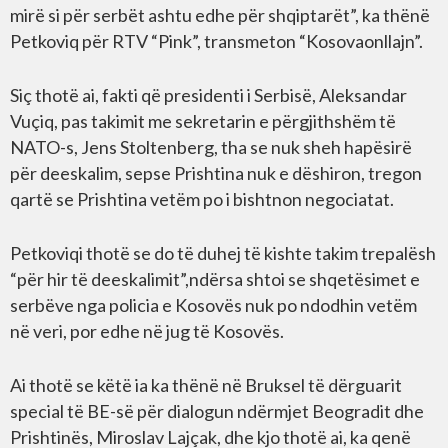
mirë si për serbët ashtu edhe për shqiptarët”, ka thënë
Petkoviq për RTV “Pink”, transmeton “Kosovaonllajn”.
Siç thotë ai, fakti që presidenti i Serbisë, Aleksandar
Vuçiq, pas takimit me sekretarin e përgjithshëm të
NATO-s, Jens Stoltenberg, tha se nuk sheh hapësirë
për deeskalim, sepse Prishtina nuk e dëshiron, tregon
qartë se Prishtina vetëm po i bishtnon negociatat.
Petkoviqi thotë se do të duhej të kishte takim trepalësh
“për hir të deeskalimit”,ndërsa shtoi se shqetësimet e
serbëve nga policia e Kosovës nuk po ndodhin vetëm
në veri, por edhe në jug të Kosovës.
Ai thotë se këtë ia ka thënë në Bruksel të dërguarit
special të BE-së për dialogun ndërmjet Beogradit dhe
Prishtinës, Miroslav Lajçak, dhe kjo thotë ai, ka qenë