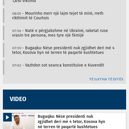
1,850 viktima
08:05
- Mourinho merr një lajm tejet të mirë, rreth
rikthimit të Courtois
07:56
- Natë e përgjakshme në Ukrainë, raketat ruse
vrasin tre persona, mes tyre një fëmijë
07:50
- Bugaqku: Nëse presidenti nuk zgjidhet deri më 4
tetor, Kosova hyn në terren të paqartë kushtetues
07:42
- Vazhdon sot seanca konstituive e Kuvendit
TË GJITHA TË DITËS
VIDEO
Bugaqku: Nëse presidenti nuk
zgjidhet deri më 4 tetor, Kosova hyn
në terren të paqartë kushtetues