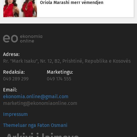
Oriola Marashi merr vëmendjen
Adresa:
Rr. "Mark Isaku", Nr. 12, B2, Prishtinë, Republika e Kosovës
Redaksia:
Marketingu:
049 289 299
049 174 555
Email:
ekonomia.online@gmail.com
marketing@ekonomiaonline.com
Impressum
Themeluar nga Faton Osmani