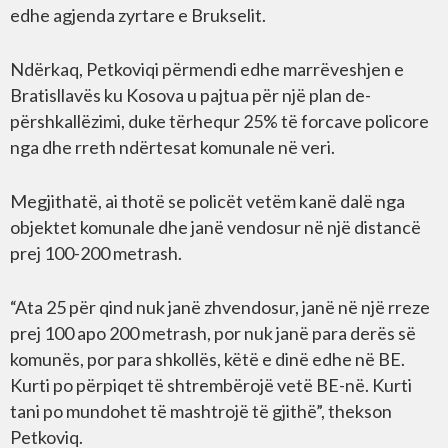
edhe agjenda zyrtare e Brukselit.
Ndërkaq, Petkoviqi përmendi edhe marrëveshjen e
Bratisllavës ku Kosova u pajtua për një plan de-
përshkallëzimi, duke tërhequr 25% të forcave policore
nga dhe rreth ndërtesat komunale në veri.
Megjithatë, ai thotë se policët vetëm kanë dalë nga
objektet komunale dhe janë vendosur në një distancë
prej 100-200 metrash.
“Ata 25 për qind nuk janë zhvendosur, janë në një rreze
prej 100 apo 200 metrash, por nuk janë para derës së
komunës, por para shkollës, këtë e dinë edhe në BE.
Kurti po përpiqet të shtrembërojë vetë BE-në. Kurti
tani po mundohet të mashtrojë të gjithë”, thekson
Petkoviq.