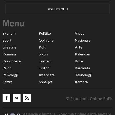
REGJISTROHU
Menu
Ekonomi
Politikë
Video
Sport
Opinione
Nacionale
Lifestyle
Kult
Arte
Komuna
Siguri
Kalendari
Kuriozitete
Turizëm
Botë
Rajon
Histori
Barcaleta
Psikologji
Intervista
Teknologji
Femra
Shpalljet
Karriera
© Ekonomia Online ShPK
Agjencia e lajmeve Ekonomia Online është anëtare