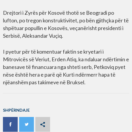
Drejtori i Zyrës për Kosovë thotë se Beogradi po
lufton, po tregon konstruktivitet, po bën gjithçka për të
shpëtuar popullin e Kosovës, veçanërisht presidenti i
Serbisë, Aleksandar Vuçiq.
I pyetur për të komentuar faktin se kryetari i
Mitrovicës së Veriut, Erden Atiq, ka ndaluar ndërtimin e
banesave të financuara nga shteti serb, Petkoviq pyet
nëse është hera e parë që Kurti ndërmerr hapa të
njëanshëm pas takimeve në Bruksel.
SHPËRNDAJE