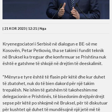
| 21 KOR 2023 | 12:21 |
Nga
Kryenegociatori i Serbisë në dialogun e BE-së me
Kosovën, Petar Petkoviq, tha se takimi i fundit teknik
në Bruksel ka treguar dhe konfirmuar se Prishtina nuk
është e gatshme të shkojë në drejtim të deeskalimit.
“Mënyra e tyre është të flasin për këtë dhe kur duhet
të zbatohet, nuk do të bien dakord për një takim
trepalësh. Ne ishim të gatshëm të takoheshim me
delegacionin e Prishtinës, të bisedonim drejtpërdrejt
sepse për këtë po shkojmë në Bruksel, për të diskutuar
për kushtet që duhet të mundësojnë një jetë më të