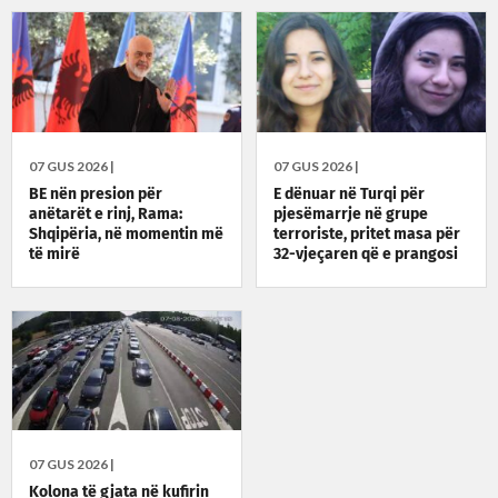
07 GUS 2026 |
07 GUS 2026 |
BE nën presion për
E dënuar në Turqi për
anëtarët e rinj, Rama:
pjesëmarrje në grupe
Shqipëria, në momentin më
terroriste, pritet masa për
të mirë
32-vjeçaren që e prangosi
Shqipëria
07 GUS 2026 |
Kolona të gjata në kufirin