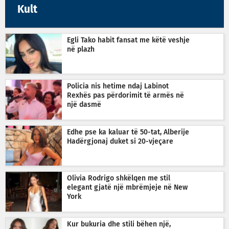
Kult
Egli Tako habit fansat me këtë veshje
në plazh
Policia nis hetime ndaj Labinot
Rexhës pas përdorimit të armës në
një dasmë
Edhe pse ka kaluar të 50-tat, Alberije
Hadërgjonaj duket si 20-vjeçare
Olivia Rodrigo shkëlqen me stil
elegant gjatë një mbrëmjeje në New
York
Kur bukuria dhe stili bëhen një,