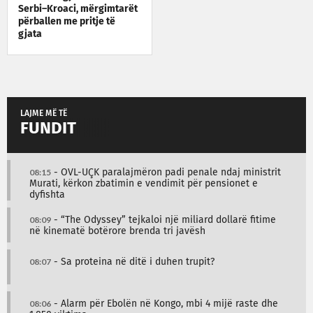
Serbi–Kroaci, mërgimtarët
përballen me pritje të
gjata
LAJME MË TË
FUNDIT
08:15
- OVL-UÇK paralajmëron padi penale ndaj ministrit
Murati, kërkon zbatimin e vendimit për pensionet e
dyfishta
08:09
- “The Odyssey” tejkaloi një miliard dollarë fitime
në kinematë botërore brenda tri javësh
08:07
- Sa proteina në ditë i duhen trupit?
08:06
- Alarm për Ebolën në Kongo, mbi 4 mijë raste dhe