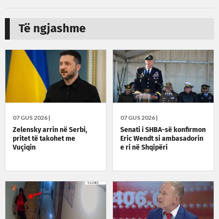
Të ngjashme
07 GUS 2026 |
07 GUS 2026 |
Zelensky arrin në Serbi,
Senati i SHBA-së konfirmon
pritet të takohet me
Eric Wendt si ambasadorin
Vuçiqin
e ri në Shqipëri