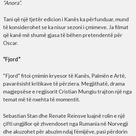
“Anora”.
Tani që një tjetër edicion i Kanës ka përfunduar, mund
të konsiderohet se ka nisur sezoni i çmimeve. Ja filmat
që kanë më shumë gjasa të bëhen pretendentë për
Oscar.
“Fjord”
“Fjord” fitoi çmimin kryesor të Kanës, Palmën e Artë,
pavarësisht kritikave të përziera. Megjithatë, drama
magjepsëse e regjisorit Cristian Mungiu trajton një nga
temat më të nxehta të momentit.
Sebastian Stan dhe Renate Reinsve luajnë rolin e një
çifti ungjillor që zhvendoset nga Rumania në Norvegji
dhe akuzohet për abuzim ndaj fëmijëve, pasi përdorin