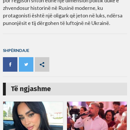
por regjisori shton edhe një dimension politik duke e
zhvendosur historinë në Rusinë moderne, ku
protagonisti është një oligark që jeton në luks, ndërsa
punonjësit e tij dërgohen të luftojnë në Ukrainë.
SHPËRNDAJE
Të ngjashme