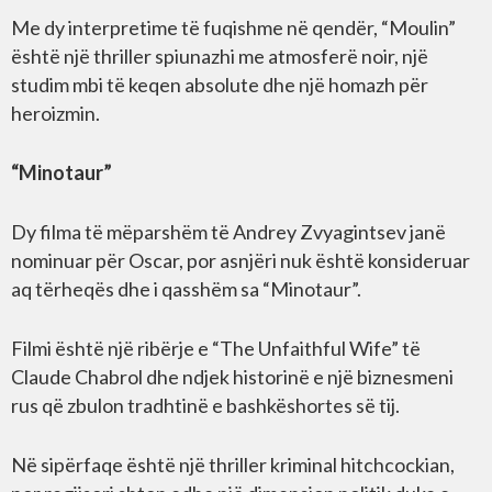
Me dy interpretime të fuqishme në qendër, “Moulin”
është një thriller spiunazhi me atmosferë noir, një
studim mbi të keqen absolute dhe një homazh për
heroizmin.
“Minotaur”
Dy filma të mëparshëm të Andrey Zvyagintsev janë
nominuar për Oscar, por asnjëri nuk është konsideruar
aq tërheqës dhe i qasshëm sa “Minotaur”.
Filmi është një ribërje e “The Unfaithful Wife” të
Claude Chabrol dhe ndjek historinë e një biznesmeni
rus që zbulon tradhtinë e bashkëshortes së tij.
Në sipërfaqe është një thriller kriminal hitchcockian,