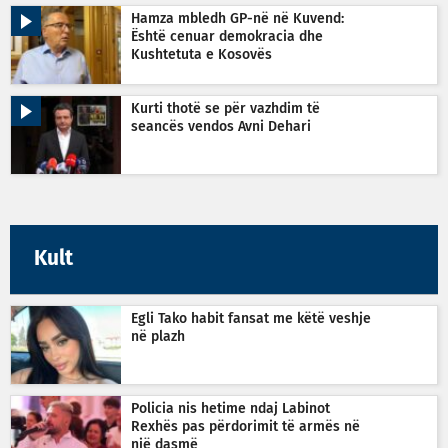
Hamza mbledh GP-në në Kuvend:
Është cenuar demokracia dhe
Kushtetuta e Kosovës
Kurti thotë se për vazhdim të
seancës vendos Avni Dehari
Kult
Egli Tako habit fansat me këtë veshje
në plazh
Policia nis hetime ndaj Labinot
Rexhës pas përdorimit të armës në
një dasmë