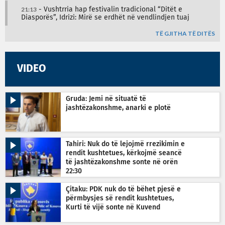
21:13
- Vushtrria hap festivalin tradicional “Ditët e
Diasporës”, Idrizi: Mirë se erdhët në vendlindjen tuaj
TË GJITHA TË DITËS
VIDEO
Gruda: Jemi në situatë të
jashtëzakonshme, anarki e plotë
Tahiri: Nuk do të lejojmë rrezikimin e
rendit kushtetues, kërkojmë seancë
të jashtëzakonshme sonte në orën
22:30
Çitaku: PDK nuk do të bëhet pjesë e
përmbysjes së rendit kushtetues,
Kurti të vijë sonte në Kuvend