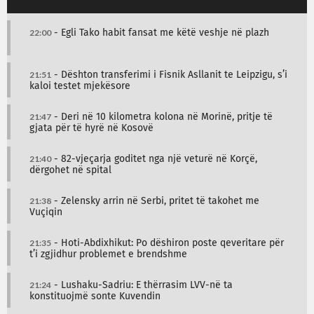
22:00
- Egli Tako habit fansat me këtë veshje në plazh
21:51
- Dështon transferimi i Fisnik Asllanit te Leipzigu, s’i
kaloi testet mjekësore
21:47
- Deri në 10 kilometra kolona në Morinë, pritje të
gjata për të hyrë në Kosovë
21:40
- 82-vjeçarja goditet nga një veturë në Korçë,
dërgohet në spital
21:38
- Zelensky arrin në Serbi, pritet të takohet me
Vuçiqin
21:35
- Hoti-Abdixhikut: Po dëshiron poste qeveritare për
t’i zgjidhur problemet e brendshme
21:24
- Lushaku-Sadriu: E thërrasim LVV-në ta
konstituojmë sonte Kuvendin