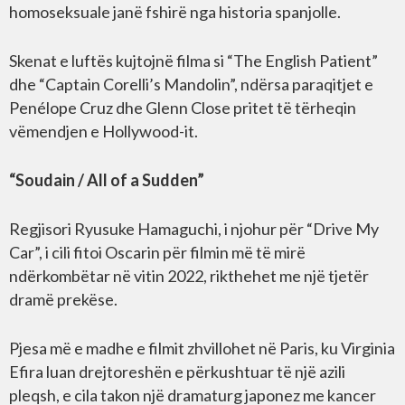
homoseksuale janë fshirë nga historia spanjolle.
Skenat e luftës kujtojnë filma si “The English Patient”
dhe “Captain Corelli’s Mandolin”, ndërsa paraqitjet e
Penélope Cruz dhe Glenn Close pritet të tërheqin
vëmendjen e Hollywood-it.
“Soudain / All of a Sudden”
Regjisori Ryusuke Hamaguchi, i njohur për “Drive My
Car”, i cili fitoi Oscarin për filmin më të mirë
ndërkombëtar në vitin 2022, rikthehet me një tjetër
dramë prekëse.
Pjesa më e madhe e filmit zhvillohet në Paris, ku Virginia
Efira luan drejtoreshën e përkushtuar të një azili
pleqsh, e cila takon një dramaturg japonez me kancer