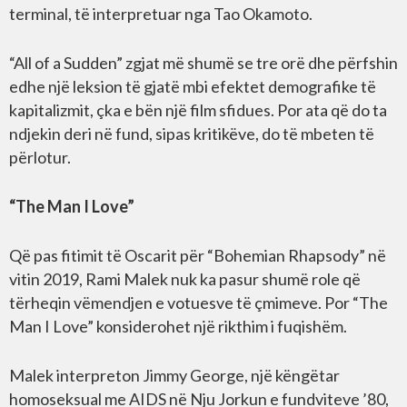
terminal, të interpretuar nga Tao Okamoto.
“All of a Sudden” zgjat më shumë se tre orë dhe përfshin
edhe një leksion të gjatë mbi efektet demografike të
kapitalizmit, çka e bën një film sfidues. Por ata që do ta
ndjekin deri në fund, sipas kritikëve, do të mbeten të
përlotur.
“The Man I Love”
Që pas fitimit të Oscarit për “Bohemian Rhapsody” në
vitin 2019, Rami Malek nuk ka pasur shumë role që
tërheqin vëmendjen e votuesve të çmimeve. Por “The
Man I Love” konsiderohet një rikthim i fuqishëm.
Malek interpreton Jimmy George, një këngëtar
homoseksual me AIDS në Nju Jorkun e fundviteve ’80,