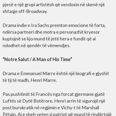
pjesë e një grupi artistësh që vendosin në skenë një
shfaqje off-Broadway.
Drama indie e Ira Sachs premton emocione të forta,
ndërsa partneri dhe motra e personazhit kryesor
kuptojnë se kjo mund të jetë hera e fundit që ai
ndodhet në qendër të vëmendjes.
“Notre Salut / A Man of His Time”
Drama e Emmanuel Marre është një biografi e gjyshit
të tij të madh, Henri Marre.
Pas pushtimit të Francës nga forcat gjermane gjatë
Luftës së Dytë Botërore, Henri arrin të sigurojë një
post burokratik në regjimin e Vichy-t të Marshall
Pétain. Ai e sheh veten si patriot që mund të rindërtojë