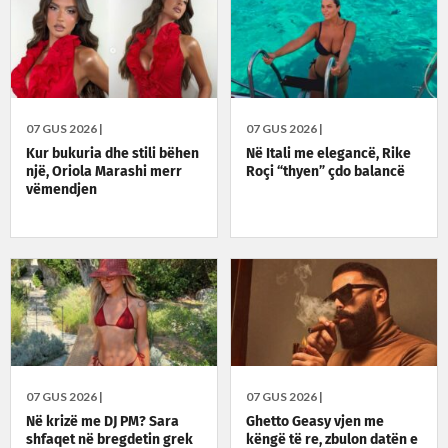
07 GUS 2026 |
07 GUS 2026 |
Kur bukuria dhe stili bëhen
Në Itali me elegancë, Rike
një, Oriola Marashi merr
Roçi “thyen” çdo balancë
vëmendjen
07 GUS 2026 |
07 GUS 2026 |
Në krizë me DJ PM? Sara
Ghetto Geasy vjen me
shfaqet në bregdetin grek
këngë të re, zbulon datën e