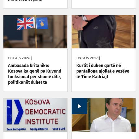
08 GUS 2026 |
08 GUS 2026 |
Ambasada britanike:
Kurtit i duken qartë në
Kosova ka qenë pa Kuvend
pantallona njollat e vezëve
funksional për shumë ditë,
të Time Kadriajt
politikanët duhet ta
zgjidhin situatën