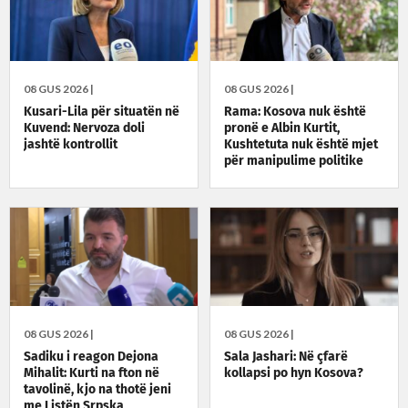
08 GUS 2026 |
08 GUS 2026 |
Kusari-Lila për situatën në
Rama: Kosova nuk është
Kuvend: Nervoza doli
pronë e Albin Kurtit,
jashtë kontrollit
Kushtetuta nuk është mjet
për manipulime politike
08 GUS 2026 |
08 GUS 2026 |
Sadiku i reagon Dejona
Sala Jashari: Në çfarë
Mihalit: Kurti na fton në
kollapsi po hyn Kosova?
tavolinë, kjo na thotë jeni
me Listën Srpska