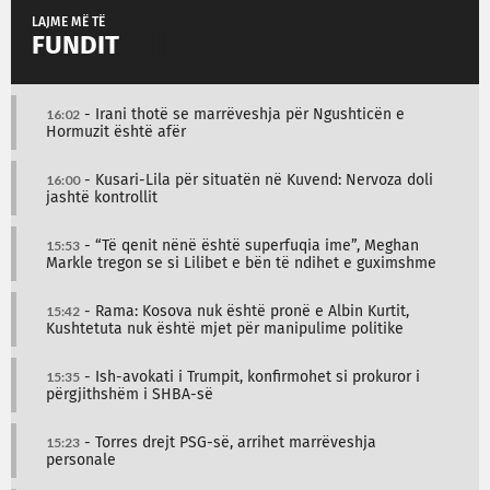
LAJME MË TË
FUNDIT
16:02
- Irani thotë se marrëveshja për Ngushticën e
Hormuzit është afër
16:00
- Kusari-Lila për situatën në Kuvend: Nervoza doli
jashtë kontrollit
15:53
- “Të qenit nënë është superfuqia ime”, Meghan
Markle tregon se si Lilibet e bën të ndihet e guximshme
15:42
- Rama: Kosova nuk është pronë e Albin Kurtit,
Kushtetuta nuk është mjet për manipulime politike
15:35
- Ish-avokati i Trumpit, konfirmohet si prokuror i
përgjithshëm i SHBA-së
15:23
- Torres drejt PSG-së, arrihet marrëveshja
personale