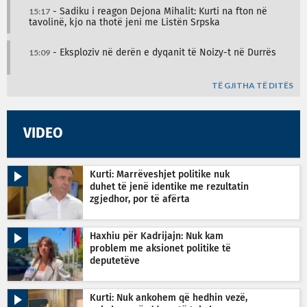
15:17
- Sadiku i reagon Dejona Mihalit: Kurti na fton në
tavolinë, kjo na thotë jeni me Listën Srpska
15:09
- Eksploziv në derën e dyqanit të Noizy-t në Durrës
TË GJITHA TË DITËS
VIDEO
Kurti: Marrëveshjet politike nuk
duhet të jenë identike me rezultatin
zgjedhor, por të afërta
Haxhiu për Kadrijajn: Nuk kam
problem me aksionet politike të
deputetëve
Kurti: Nuk ankohem që hedhin vezë,