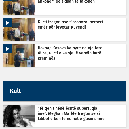
ankohem që s’duan të takohen
Kurti tregon pse s’propozoi përsëri
emër për kryetar Kuvendi
Hoxhaj: Kosova ka hyrë në një fazë
të re, Kurti e ka sjellë vendin buzë
greminës
Kult
“Të qenit nënë është superfuqia
ime”, Meghan Markle tregon se si
Lilibet e bën të ndihet e guximshme