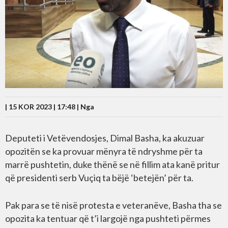
| 15 KOR 2023 | 17:48 |
Nga
Deputeti i Vetëvendosjes, Dimal Basha, ka akuzuar
opozitën se ka provuar mënyra të ndryshme për ta
marrë pushtetin, duke thënë se në fillim ata kanë pritur
që presidenti serb Vuçiq ta bëjë ‘betejën’ për ta.
Pak para se të nisë protesta e veteranëve, Basha tha se
opozita ka tentuar që t’i largojë nga pushteti përmes