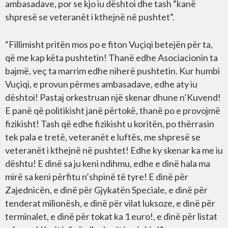
ambasadave, por se kjo iu dështoi dhe tash “kanë
shpresë se veteranët i kthejnë në pushtet”.
“Fillimisht pritën mos po e fiton Vuçiqi betejën për ta,
që me kap këta pushtetin! Thanë edhe Asociacionin ta
bajmë, veç ta marrim edhe niherë pushtetin. Kur humbi
Vuçiqi, e provun përmes ambasadave, edhe aty iu
dështoi! Pastaj orkestruan një skenar dhune n’Kuvend!
E panë që politikisht janë përtokë, thanë po e provojmë
fizikisht! Tash që edhe fizikisht u koritën, po thërrasin
tek pala e tretë, veteranët e luftës, me shpresë se
veteranët i kthejnë në pushtet! Edhe ky skenar ka me iu
dështu! E dinë sa ju keni ndihmu, edhe e dinë hala ma
mirë sa keni përfitu n’shpinë të tyre! E dinë për
Zajednicën, e dinë për Gjykatën Speciale, e dinë për
tenderat milionësh, e dinë për vilat luksoze, e dinë për
terminalet, e dinë për tokat ka 1 euro!, e dinë për listat