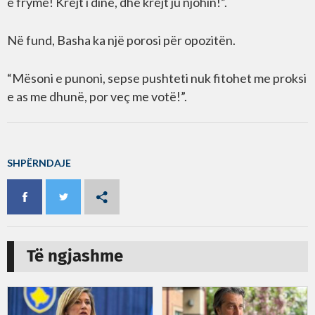
e fryme! Krejt i dinë, dhe krejt ju njohin!”.
Në fund, Basha ka një porosi për opozitën.
“Mësoni e punoni, sepse pushteti nuk fitohet me proksi
e as me dhunë, por veç me votë!”.
SHPËRNDAJE
Të ngjashme