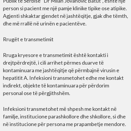
Publik të Serbisë “Dr Milan Jovanović Batut”, është një
person si pacient me një pamje klinike tipike ose atipike.
Agjenti shkaktar gjendet në jashtëqitje, gjak dhe tëmth,
dhe më rrallë në urinën e pacientëve.
Rrugët e transmetimit
Rruga kryesore e transmetimit është kontakti i
drejtpërdrejtë, i cili arrihet përmes duarve të
kontaminuara me jashtëqitje që përmbajnë virusin e
hepatitit A. Infeksioni transmetohet edhe me kontakt
indirekt, objekte të kontaminuara për përdorim
personal ose të përgjithshëm.
Infeksioni transmetohet më shpesh me kontakt në
familje, institucione parashkollore dhe shkollore, si dhe
në institucione për persona me prapambetje mendore.