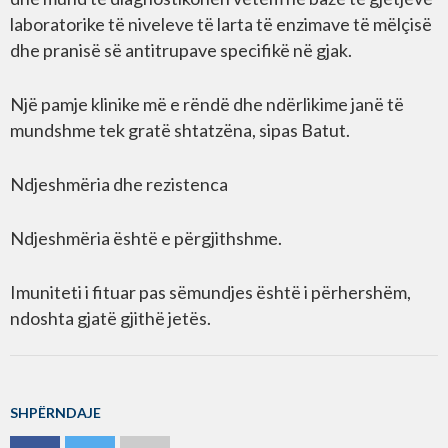
laboratorike të niveleve të larta të enzimave të mëlçisë
dhe pranisë së antitrupave specifikë në gjak.
Një pamje klinike më e rëndë dhe ndërlikime janë të
mundshme tek gratë shtatzëna, sipas Batut.
Ndjeshmëria dhe rezistenca
Ndjeshmëria është e përgjithshme.
Imuniteti i fituar pas sëmundjes është i përhershëm,
ndoshta gjatë gjithë jetës.
SHPËRNDAJE