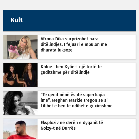
Kult
Afrona Dika surprizohet para
ditëlindjes: I fejuari e mbulon me
dhurata luksoze
Khloe i bën Kylie-t një tortë të
çuditshme për ditëlindje
“Të qenit nënë është superfuqia
ime”, Meghan Markle tregon se si
Lilibet e bën të ndihet e guximshme
Eksploziv në derën e dyqanit të
Noizy-t në Durrës