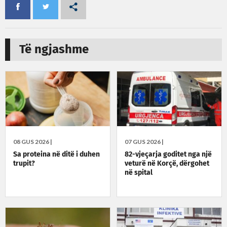
Të ngjashme
08 GUS 2026 |
07 GUS 2026 |
Sa proteina në ditë i duhen
82-vjeçarja goditet nga një
trupit?
veturë në Korçë, dërgohet
në spital