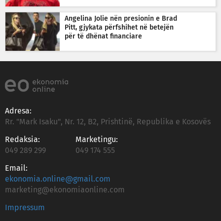
Angelina Jolie nën presionin e Brad
Pitt, gjykata përfshihet në betejën
për të dhënat financiare
Adresa:
Rr. "Mark Isaku", Nr. 12, B2, Prishtinë, Republika e Kosovës
Redaksia:
Marketingu:
049 289 299
049 174 555
Email:
ekonomia.online@gmail.com
marketing@ekonomiaonline.com
Impressum