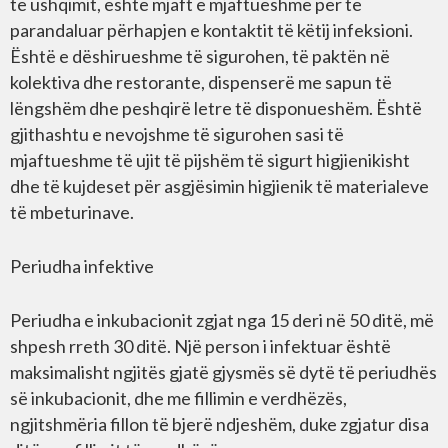
të ushqimit, është mjaft e mjaftueshme për të
parandaluar përhapjen e kontaktit të këtij infeksioni.
Është e dëshirueshme të sigurohen, të paktën në
kolektiva dhe restorante, dispenserë me sapun të
lëngshëm dhe peshqirë letre të disponueshëm. Është
gjithashtu e nevojshme të sigurohen sasi të
mjaftueshme të ujit të pijshëm të sigurt higjienikisht
dhe të kujdeset për asgjësimin higjienik të materialeve
të mbeturinave.
Periudha infektive
Periudha e inkubacionit zgjat nga 15 deri në 50 ditë, më
shpesh rreth 30 ditë. Një person i infektuar është
maksimalisht ngjitës gjatë gjysmës së dytë të periudhës
së inkubacionit, dhe me fillimin e verdhëzës,
ngjitshmëria fillon të bjerë ndjeshëm, duke zgjatur disa