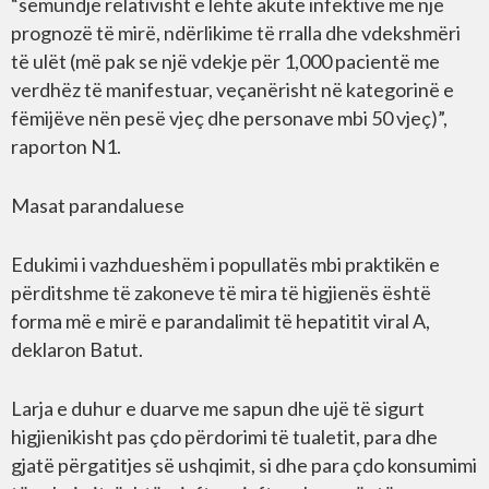
“sëmundje relativisht e lehtë akute infektive me një
prognozë të mirë, ndërlikime të rralla dhe vdekshmëri
të ulët (më pak se një vdekje për 1,000 pacientë me
verdhëz të manifestuar, veçanërisht në kategorinë e
fëmijëve nën pesë vjeç dhe personave mbi 50 vjeç)”,
raporton N1.
Masat parandaluese
Edukimi i vazhdueshëm i popullatës mbi praktikën e
përditshme të zakoneve të mira të higjienës është
forma më e mirë e parandalimit të hepatitit viral A,
deklaron Batut.
Larja e duhur e duarve me sapun dhe ujë të sigurt
higjienikisht pas çdo përdorimi të tualetit, para dhe
gjatë përgatitjes së ushqimit, si dhe para çdo konsumimi