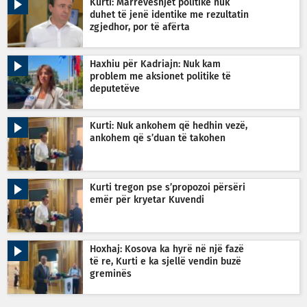
Kurti: Marrëveshjet politike nuk
duhet të jenë identike me rezultatin
zgjedhor, por të afërta
Haxhiu për Kadriajn: Nuk kam
problem me aksionet politike të
deputetëve
Kurti: Nuk ankohem që hedhin vezë,
ankohem që s’duan të takohen
Kurti tregon pse s’propozoi përsëri
emër për kryetar Kuvendi
Hoxhaj: Kosova ka hyrë në një fazë
të re, Kurti e ka sjellë vendin buzë
greminës