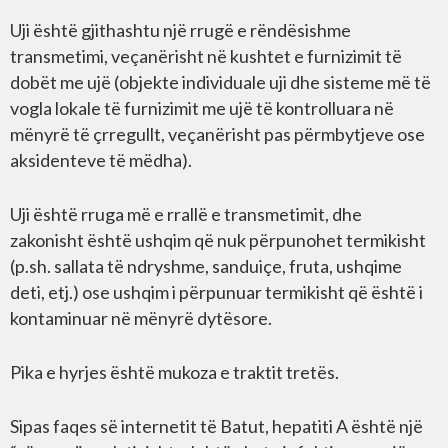
Uji është gjithashtu një rrugë e rëndësishme
transmetimi, veçanërisht në kushtet e furnizimit të
dobët me ujë (objekte individuale uji dhe sisteme më të
vogla lokale të furnizimit me ujë të kontrolluara në
mënyrë të çrregullt, veçanërisht pas përmbytjeve ose
aksidenteve të mëdha).
Uji është rruga më e rrallë e transmetimit, dhe
zakonisht është ushqim që nuk përpunohet termikisht
(p.sh. sallata të ndryshme, sanduiçe, fruta, ushqime
deti, etj.) ose ushqim i përpunuar termikisht që është i
kontaminuar në mënyrë dytësore.
Pika e hyrjes është mukoza e traktit tretës.
Sipas faqes së internetit të Batut, hepatiti A është një