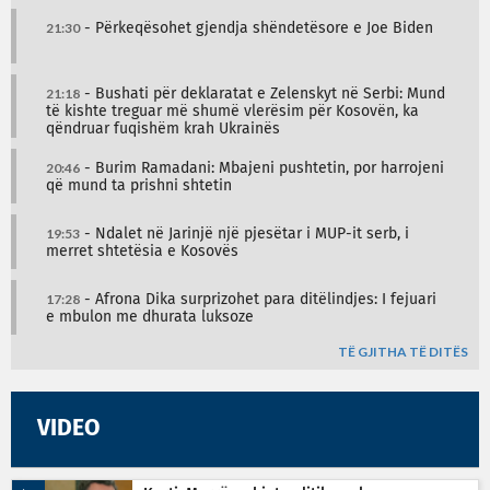
21:30
- Përkeqësohet gjendja shëndetësore e Joe Biden
21:18
- Bushati për deklaratat e Zelenskyt në Serbi: Mund
të kishte treguar më shumë vlerësim për Kosovën, ka
qëndruar fuqishëm krah Ukrainës
20:46
- Burim Ramadani: Mbajeni pushtetin, por harrojeni
që mund ta prishni shtetin
19:53
- Ndalet në Jarinjë një pjesëtar i MUP-it serb, i
merret shtetësia e Kosovës
17:28
- Afrona Dika surprizohet para ditëlindjes: I fejuari
e mbulon me dhurata luksoze
TË GJITHA TË DITËS
VIDEO