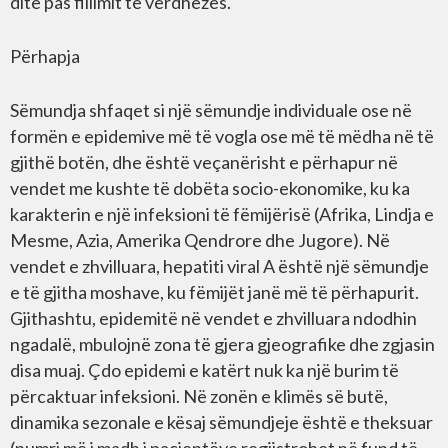
ditë pas fillimit të verdhëzës.
Përhapja
Sëmundja shfaqet si një sëmundje individuale ose në
formën e epidemive më të vogla ose më të mëdha në të
gjithë botën, dhe është veçanërisht e përhapur në
vendet me kushte të dobëta socio-ekonomike, ku ka
karakterin e një infeksioni të fëmijërisë (Afrika, Lindja e
Mesme, Azia, Amerika Qendrore dhe Jugore). Në
vendet e zhvilluara, hepatiti viral A është një sëmundje
e të gjitha moshave, ku fëmijët janë më të përhapurit.
Gjithashtu, epidemitë në vendet e zhvilluara ndodhin
ngadalë, mbulojnë zona të gjera gjeografike dhe zgjasin
disa muaj. Çdo epidemi e katërt nuk ka një burim të
përcaktuar infeksioni. Në zonën e klimës së butë,
dinamika sezonale e kësaj sëmundjeje është e theksuar