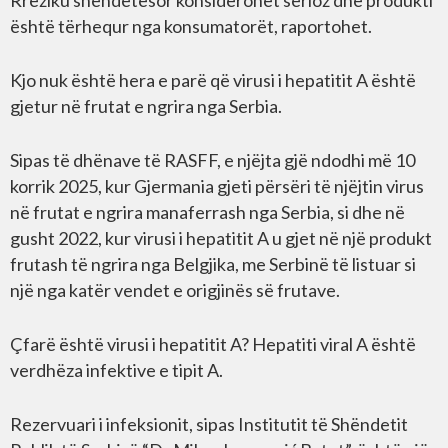
Rreziku shëndetësor konsiderohet serioz dhe produkti
është tërhequr nga konsumatorët, raportohet.
Kjo nuk është hera e parë që virusi i hepatitit A është
gjetur në frutat e ngrira nga Serbia.
Sipas të dhënave të RASFF, e njëjta gjë ndodhi më 10
korrik 2025, kur Gjermania gjeti përsëri të njëjtin virus
në frutat e ngrira manaferrash nga Serbia, si dhe në
gusht 2022, kur virusi i hepatitit A u gjet në një produkt
frutash të ngrira nga Belgjika, me Serbinë të listuar si
një nga katër vendet e origjinës së frutave.
Çfarë është virusi i hepatitit A? Hepatiti viral A është
verdhëza infektive e tipit A.
Rezervuari i infeksionit, sipas Institutit të Shëndetit