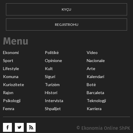
KYÇU
REGJISTROHU
Menu
Ekonomi
Politikë
Video
Sport
Opinione
Nacionale
Lifestyle
Kult
Arte
Komuna
Siguri
Kalendari
Kuriozitete
Turizëm
Botë
Rajon
Histori
Barcaleta
Psikologji
Intervista
Teknologji
Femra
Shpalljet
Karriera
© Ekonomia Online ShPK