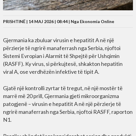
PRISHTINË | 14 MAJ 2026 | 08:44 |
Nga Ekonomia Online
Gjermania ka zbuluar virusin e hepatitit A në një
përzierje të ngrirë manaferrash nga Serbia, njoftoi
Sistemi Evropian i Alarmit të Shpejtë për Ushqimin
(RASFF). Ky virus, si përkujtesë, shkakton hepatitin
viral A, ose verdhëzën infektive të tipit A.
Gjatë një kontrolli zyrtar të tregut, në një mostër të
marrë më 20 prill, Gjermania gjeti mikroorganizma
patogjenë – virusin e hepatitit A në një përzierje të
ngrirë manaferrash nga Serbia, njoftoi RASFF, raporton
N1.