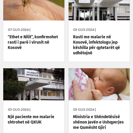
07 GUS 2026 |
05 GUS 2026 |
“Ethet e Nilit”, konfirmohet
Rasti me malarie në
rasti i parë i virusit në
Kosovë, infektologu jep
Kosovë
këshilla për qytetarët që
udhëtojnë
05 GUS 2026 |
05 GUS 2026 |
Një paciente me malarie
Ministria e Shëndetësisë
shtrohet në QKUK
shënon Javën e Ushqyerjes
me Qumësht Gjiri