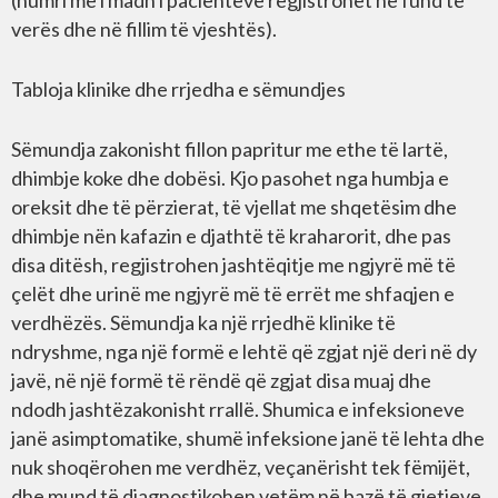
(numri më i madh i pacientëve regjistrohet në fund të
verës dhe në fillim të vjeshtës).
Tabloja klinike dhe rrjedha e sëmundjes
Sëmundja zakonisht fillon papritur me ethe të lartë,
dhimbje koke dhe dobësi. Kjo pasohet nga humbja e
oreksit dhe të përzierat, të vjellat me shqetësim dhe
dhimbje nën kafazin e djathtë të kraharorit, dhe pas
disa ditësh, regjistrohen jashtëqitje me ngjyrë më të
çelët dhe urinë me ngjyrë më të errët me shfaqjen e
verdhëzës. Sëmundja ka një rrjedhë klinike të
ndryshme, nga një formë e lehtë që zgjat një deri në dy
javë, në një formë të rëndë që zgjat disa muaj dhe
ndodh jashtëzakonisht rrallë. Shumica e infeksioneve
janë asimptomatike, shumë infeksione janë të lehta dhe
nuk shoqërohen me verdhëz, veçanërisht tek fëmijët,
dhe mund të diagnostikohen vetëm në bazë të gjetjeve