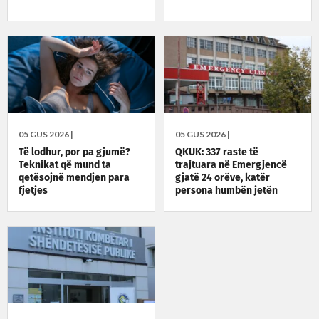
05 GUS 2026 |
05 GUS 2026 |
Të lodhur, por pa gjumë?
QKUK: 337 raste të
Teknikat që mund ta
trajtuara në Emergjencë
qetësojnë mendjen para
gjatë 24 orëve, katër
fjetjes
persona humbën jetën