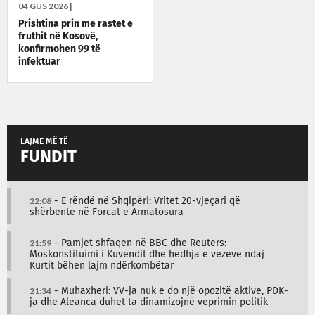
04 GUS 2026 |
Prishtina prin me rastet e
fruthit në Kosovë,
konfirmohen 99 të
infektuar
LAJME MË TË
FUNDIT
22:08
- E rëndë në Shqipëri: Vritet 20-vjeçari që
shërbente në Forcat e Armatosura
21:59
- Pamjet shfaqen në BBC dhe Reuters:
Moskonstituimi i Kuvendit dhe hedhja e vezëve ndaj
Kurtit bëhen lajm ndërkombëtar
21:34
- Muhaxheri: VV-ja nuk e do një opozitë aktive, PDK-
ja dhe Aleanca duhet ta dinamizojnë veprimin politik