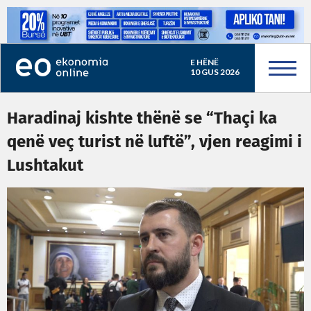
E HËNË
10 GUS 2026
Haradinaj kishte thënë se “Thaçi ka
qenë veç turist në luftë”, vjen reagimi i
Lushtakut