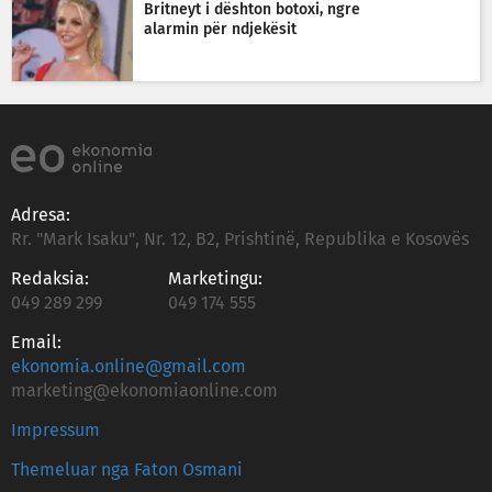
Britneyt i dështon botoxi, ngre
alarmin për ndjekësit
Adresa:
Rr. "Mark Isaku", Nr. 12, B2, Prishtinë, Republika e Kosovës
Redaksia:
Marketingu:
049 289 299
049 174 555
Email:
ekonomia.online@gmail.com
marketing@ekonomiaonline.com
Impressum
Themeluar nga Faton Osmani