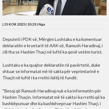
| 25 KOR 2023 | 10:23 |
Nga
Deputeti i PDK-së, Mërgim Lushtaku e ka komentuar
deklaratën e kryetarit të AAK-së, Ramush Haradinaj, i
cili tha se Hashim Thaçi në luftë ka qenë vetëm turist.
Lushtaku e ka quajtur deklaratën të pavërtetë, duke
shtuar se informatat më të sakta për veprimtarinë e
Thaçit në luftë i ka rrethi i këtij të fundit.
“Besoj që Ramush Haradinaj nuk e ka informatën për
Hashim Thaçin. Informatat më të sakta i ka rrethi që ka
bashkëpunuar dhe ka bashkëvepruar Hashim Thaçi, i