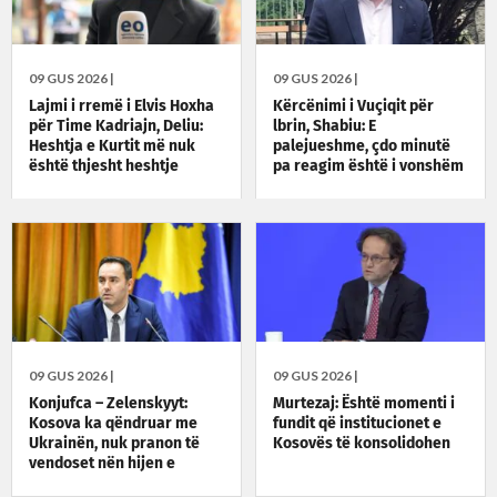
09 GUS 2026 |
09 GUS 2026 |
Lajmi i rremë i Elvis Hoxha
Kërcënimi i Vuçiqit për
për Time Kadriajn, Deliu:
lbrin, Shabiu: E
Heshtja e Kurtit më nuk
palejueshme, çdo minutë
është thjesht heshtje
pa reagim është i vonshëm
09 GUS 2026 |
09 GUS 2026 |
Konjufca – Zelenskyyt:
Murtezaj: Është momenti i
Kosova ka qëndruar me
fundit që institucionet e
Ukrainën, nuk pranon të
Kosovës të konsolidohen
vendoset nën hijen e
integritetit territorial të