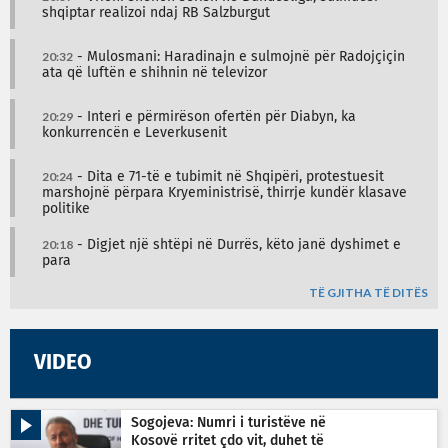
shqiptar realizoi ndaj RB Salzburgut
20:32
- Mulosmani: Haradinajn e sulmojnë për Radojçiçin
ata që luftën e shihnin në televizor
20:29
- Interi e përmirëson ofertën për Diabyn, ka
konkurrencën e Leverkusenit
20:24
- Dita e 71-të e tubimit në Shqipëri, protestuesit
marshojnë përpara Kryeministrisë, thirrje kundër klasave
politike
20:18
- Digjet një shtëpi në Durrës, këto janë dyshimet e
para
TË GJITHA TË DITËS
VIDEO
Sogojeva: Numri i turistëve në
Kosovë rritet çdo vit, duhet të