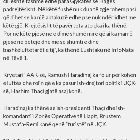
cili është tashmë edhe para Gjykatës së Hagës
padrejtësisht. Në këtë fushë nuk dua të zgjerohem pasi
që dihet se ka një aktakuzë edhe pse nuk ndërlidhet me
këtë gjë. Krejtësisht të pavërteta ato çka i ka thënë.
Por në këtë pjesë ne e dimë shumë mirë që ai ka marrë
pjesë në betejë dhe më së shumti e dinë
bashkëluftëtarët e tij”, ka thënë Lushtaku në InfoNata
në Tëvë 1.
Kryetari i AAK-së, Ramush Haradinaj ka folur për kohën
e luftës dhe rolin që e ka pasur ish-drejtori politik i UÇK-
së, Hashim Thaçi gjatë asaj kohë.
Haradinaj ka thënë se ish-presidenti Thaçi dhe ish-
komandanti i Zonës Operative të Llapit, Rrustem
Mustafa-Remi kanë qenë “turistë” në UÇK.