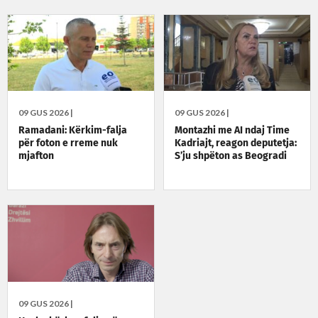
Serbisë
09 GUS 2026 |
09 GUS 2026 |
Ramadani: Kërkim-falja
Montazhi me AI ndaj Time
për foton e rreme nuk
Kadriajt, reagon deputetja:
mjafton
S’ju shpëton as Beogradi
09 GUS 2026 |