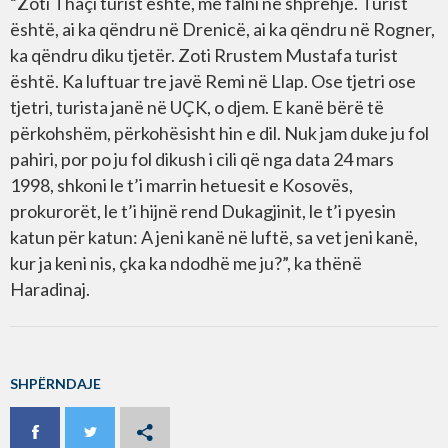
“Zoti Thaçi turist është, më falni në shprehje. Turist
është, ai ka qëndru në Drenicë, ai ka qëndru në Rogner,
ka qëndru diku tjetër. Zoti Rrustem Mustafa turist
është. Ka luftuar tre javë Remi në Llap. Ose tjetri ose
tjetri, turista janë në UÇK, o djem. E kanë bërë të
përkohshëm, përkohësisht hin e dil. Nuk jam duke ju fol
pahiri, por po ju fol dikush i cili që nga data 24 mars
1998, shkoni le t’i marrin hetuesit e Kosovës,
prokurorët, le t’i hijnë rend Dukagjinit, le t’i pyesin
katun për katun: A jeni kanë në luftë, sa vet jeni kanë,
kur ja keni nis, çka ka ndodhë me ju?”, ka thënë
Haradinaj.
SHPËRNDAJE