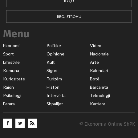
KYÇU
REGJISTROHU
Menu
Ekonomi
Politikë
Video
Sport
Opinione
Nacionale
Lifestyle
Kult
Arte
Komuna
Siguri
Kalendari
Kuriozitete
Turizëm
Botë
Rajon
Histori
Barcaleta
Psikologji
Intervista
Teknologji
Femra
Shpalljet
Karriera
© Ekonomia Online ShPK