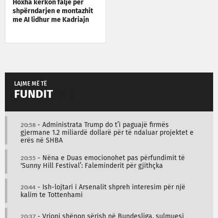
Hoxha kërkon falje për
shpërndarjen e montazhit
me AI lidhur me Kadriajn
LAJME MË TË
FUNDIT
20:58
- Administrata Trump do t’i paguajë firmës
gjermane 1.2 miliardë dollarë për të ndaluar projektet e
erës në SHBA
20:55
- Nëna e Duas emocionohet pas përfundimit të
‘Sunny Hill Festival’: Faleminderit për gjithçka
20:44
- Ish-lojtari i Arsenalit shpreh interesim për një
kalim te Tottenhami
20:37
- Vrioni shënon sërish në Bundesliga, sulmuesi