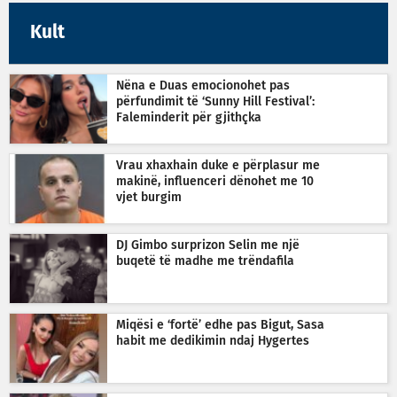
Kult
Nëna e Duas emocionohet pas
përfundimit të ‘Sunny Hill Festival’:
Faleminderit për gjithçka
Vrau xhaxhain duke e përplasur me
makinë, influenceri dënohet me 10
vjet burgim
DJ Gimbo surprizon Selin me një
buqetë të madhe me trëndafila
Miqësi e ‘fortë’ edhe pas Bigut, Sasa
habit me dedikimin ndaj Hygertes