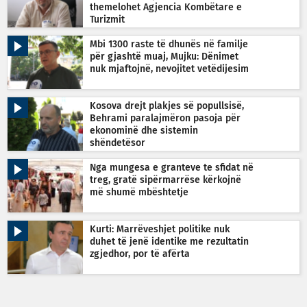
themelohet Agjencia Kombëtare e
Turizmit
Mbi 1300 raste të dhunës në familje
për gjashtë muaj, Mujku: Dënimet
nuk mjaftojnë, nevojitet vetëdijesim
Kosova drejt plakjes së popullsisë,
Behrami paralajmëron pasoja për
ekonominë dhe sistemin
shëndetësor
Nga mungesa e granteve te sfidat në
treg, gratë sipërmarrëse kërkojnë
më shumë mbështetje
Kurti: Marrëveshjet politike nuk
duhet të jenë identike me rezultatin
zgjedhor, por të afërta