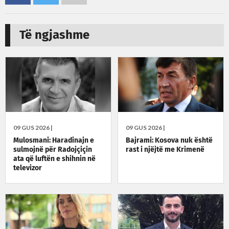
Të ngjashme
09 GUS 2026 |
09 GUS 2026 |
Mulosmani: Haradinajn e
Bajrami: Kosova nuk është
sulmojnë për Radojçiçin
rast i njëjtë me Krimenë
ata që luftën e shihnin në
televizor