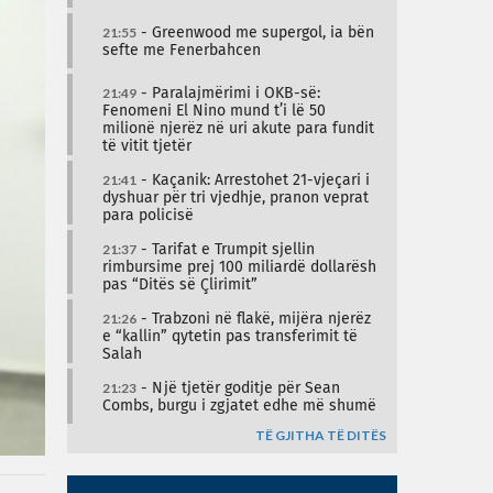
21:55
- Greenwood me supergol, ia bën
sefte me Fenerbahcen
21:49
- Paralajmërimi i OKB-së:
Fenomeni El Nino mund t’i lë 50
milionë njerëz në uri akute para fundit
të vitit tjetër
21:41
- Kaçanik: Arrestohet 21-vjeçari i
dyshuar për tri vjedhje, pranon veprat
para policisë
21:37
- Tarifat e Trumpit sjellin
rimbursime prej 100 miliardë dollarësh
pas “Ditës së Çlirimit”
21:26
- Trabzoni në flakë, mijëra njerëz
e “kallin” qytetin pas transferimit të
Salah
21:23
- Një tjetër goditje për Sean
Combs, burgu i zgjatet edhe më shumë
TË GJITHA TË DITËS