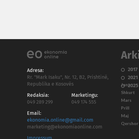
Ark
2017
Adresa:
Rr. "Mark Isaku", Nr. 12, B2, Prishtinë,
2021
Republika e Kosovës
Janar
2025
Shkurt
Redaksia:
Marketingu:
Mars
049 289 299
049 174 555
Prill
Email:
Maj
ekonomia.online@gmail.com
Qershor
marketing@ekonomiaonline.com
Impressum