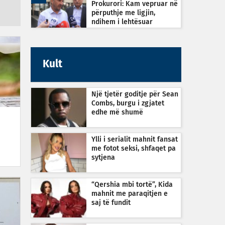
Prokurori: Kam vepruar në
përputhje me ligjin,
ndihem i lehtësuar
Kult
Një tjetër goditje për Sean
Combs, burgu i zgjatet
edhe më shumë
Ylli i serialit mahnit fansat
me fotot seksi, shfaqet pa
sytjena
“Qershia mbi tortë”, Kida
mahnit me paraqitjen e
saj të fundit