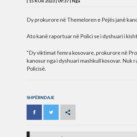
| 15 KOR 2023 | 09:37 |
Nga
Dy prokurore në Themeloren e Pejës janë kano
Ato kanë raportuar në Polici se i dyshuari i kis
“Dy viktimat femra kosovare, prokurore në Pro
kanosur nga i dyshuari mashkull kosovar. Nuk ra
Policisë.
SHPËRNDAJE