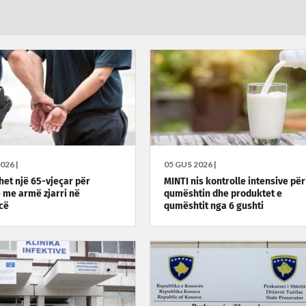
026 |
05 GUS 2026 |
het një 65-vjeçar për
MINTI nis kontrolle intensive për
 me armë zjarri në
qumështin dhe produktet e
cë
qumështit nga 6 gushti