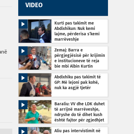
VIDEO
Kurti pas takimit me
Abdixhikun: Nuk kemi
lajme, përderisa s’kemi
marrëveshje
Zemaj: Barra e
anë
përgjegjësisë për krijimin
e institucioneve të reja
bie mbi Albin Kurtin
Abdixhiku pas takimit të
GP: Më lejoni pak kohë,
nuk ka asgjë tjetër
Baraliu: VV dhe LDK duhet
të arrijnë marrëveshje,
ndryshe do të dihet kush
është fajtor për zgjedhjet
e reja
Aliu pas intervistimit në