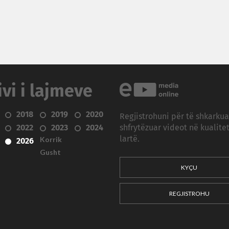
ivi i lajmeve
2018
2019
2020
Regjistrohuni për të shkarku
2022
2023
2024
shfrytëzuar videot në kualitet
Korrik
lartë.
2026
Gusht
KYÇU
REGJISTROHU