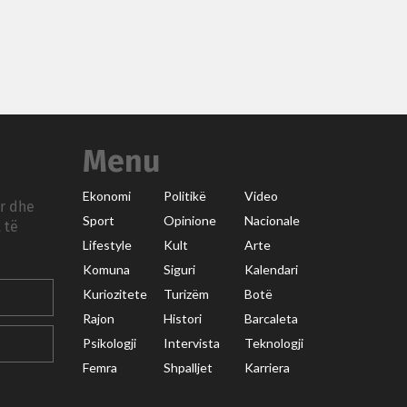
Menu
Ekonomi
Politikë
Video
ar dhe
Sport
Opinione
Nacionale
 të
Lifestyle
Kult
Arte
Komuna
Siguri
Kalendari
Kuriozitete
Turizëm
Botë
Rajon
Histori
Barcaleta
Psikologji
Intervista
Teknologji
Femra
Shpalljet
Karriera