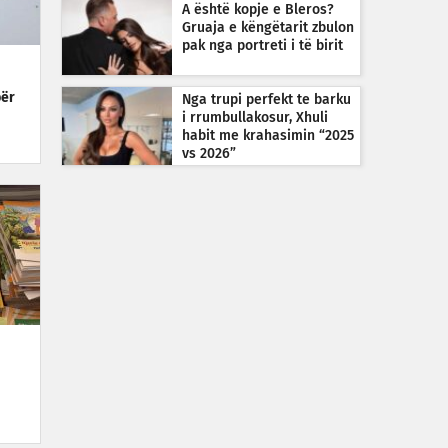
A është kopje e Bleros?
Gruaja e këngëtarit zbulon
pak nga portreti i të birit
për
Nga trupi perfekt te barku
i rrumbullakosur, Xhuli
habit me krahasimin “2025
vs 2026”