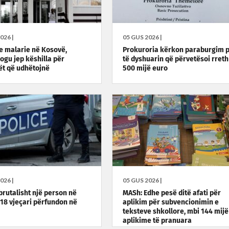
026 |
05 GUS 2026 |
e malarie në Kosovë,
Prokuroria kërkon paraburgim 
logu jep këshilla për
të dyshuarin që përvetësoi rreth
ët që udhëtojnë
500 mijë euro
026 |
05 GUS 2026 |
brutalisht një person në
MASh: Edhe pesë ditë afati për
, 18 vjeçari përfundon në
aplikim për subvencionimin e
teksteve shkollore, mbi 144 mijë
aplikime të pranuara