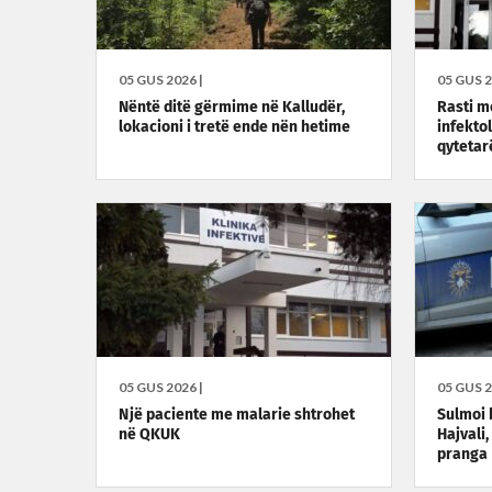
05 GUS 2026 |
05 GUS 2
Nëntë ditë gërmime në Kalludër,
Rasti m
lokacioni i tretë ende nën hetime
infekto
qytetar
05 GUS 2026 |
05 GUS 2
Një paciente me malarie shtrohet
Sulmoi 
në QKUK
Hajvali
pranga