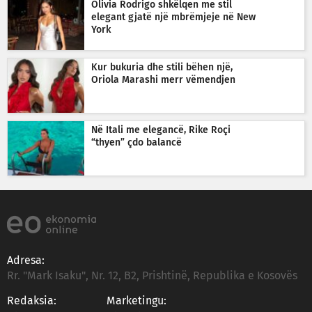
Olivia Rodrigo shkëlqen me stil
elegant gjatë një mbrëmjeje në New
York
Kur bukuria dhe stili bëhen një,
Oriola Marashi merr vëmendjen
Në Itali me elegancë, Rike Roçi
“thyen” çdo balancë
Adresa:
Rr. "Mark Isaku", Nr. 12, B2, Prishtinë, Republika e Kosovës
Redaksia:
Marketingu: