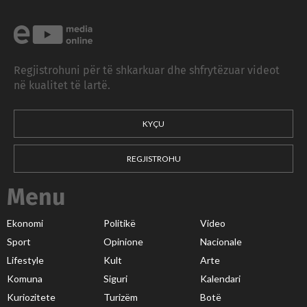
Regjistrohuni për të shkarkuar dhe shfrytëzuar videot
në kualitet të lartë.
KYÇU
REGJISTROHU
Menu
Ekonomi
Politikë
Video
Sport
Opinione
Nacionale
Lifestyle
Kult
Arte
Komuna
Siguri
Kalendari
Kuriozitete
Turizëm
Botë