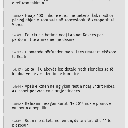
e refuzon takimin
16:52
- Huaja 100 milionë euro, një tjetër shkak madhor
për zgjidhjen e kontratës së koncesionit të Aeroportit të
Vlorës
16:49
- Policia nis hetime ndaj Labinot Rexhës pas
përdorimit të armës në një dasmë
16:47
- Diomande përfundon me sukses testet mjekësore
te Reali
16:47
- Spitali i Gjakovës jep detaje rreth gjendjes se të
lënduarve në aksidentin në Korenicë
16:44
- Apeli e kthen në rigjykim rastin ndaj Endrit Nikës,
akuzohet për vrasjen e argjentinases
16:42
- Behrami i reagon Kurtit: Në 2014 nuk e pranove
vullnetin e popullit
16:39
- Sulm me raketa në Jemen, dy të vrarë dhe 14 të
plagosur