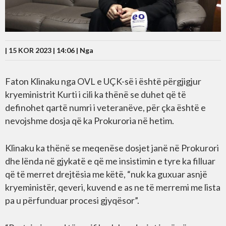
| 15 KOR 2023 | 14:06 |
Nga
Faton Klinaku nga OVL e UÇK-së i është përgjigjur
kryeministrit Kurti i cili ka thënë se duhet që të
definohet qartë numri i veteranëve, për çka është e
nevojshme dosja që ka Prokuroria në hetim.
Klinaku ka thënë se meqenëse dosjet janë në Prokurori
dhe lënda në gjykatë e që me insistimin e tyre ka filluar
që të merret drejtësia me këtë, “nuk ka guxuar asnjë
kryeministër, qeveri, kuvend e as ne të merremi me lista
pa u përfunduar procesi gjyqësor”.