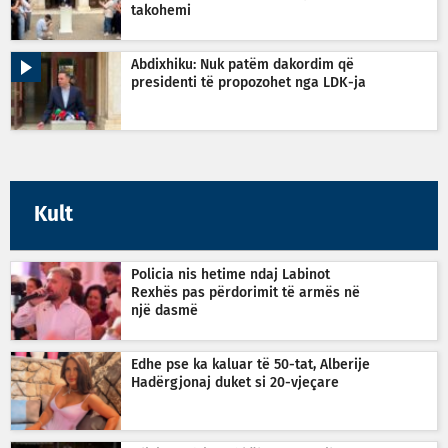
takohemi
Abdixhiku: Nuk patëm dakordim që
presidenti të propozohet nga LDK-ja
Kult
Policia nis hetime ndaj Labinot
Rexhës pas përdorimit të armës në
një dasmë
Edhe pse ka kaluar të 50-tat, Alberije
Hadërgjonaj duket si 20-vjeçare