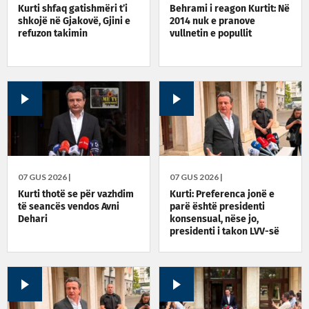
Kurti shfaq gatishmëri t’i
Behrami i reagon Kurtit: Në
shkojë në Gjakovë, Gjini e
2014 nuk e pranove
refuzon takimin
vullnetin e popullit
07 GUS 2026 |
07 GUS 2026 |
Kurti thotë se për vazhdim
Kurti: Preferenca jonë e
të seancës vendos Avni
parë është presidenti
Dehari
konsensual, nëse jo,
presidenti i takon LVV-së