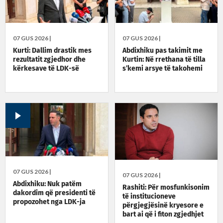
07 GUS 2026 |
07 GUS 2026 |
Kurti: Dallim drastik mes
Abdixhiku pas takimit me
rezultatit zgjedhor dhe
Kurtin: Në rrethana të tilla
kërkesave të LDK-së
s’kemi arsye të takohemi
07 GUS 2026 |
07 GUS 2026 |
Abdixhiku: Nuk patëm
Rashiti: Për mosfunkisonim
dakordim që presidenti të
të institucioneve
propozohet nga LDK-ja
përgjegjësinë kryesore e
bart ai që i fiton zgjedhjet