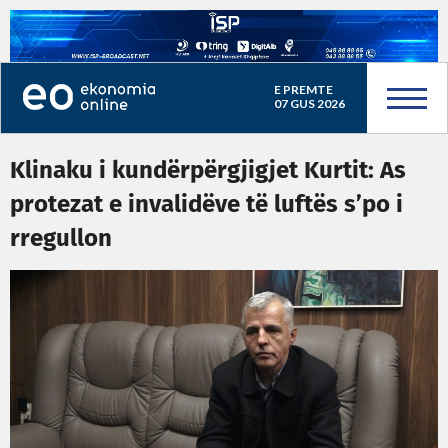
E PREMTE
07 GUS 2026
Klinaku i kundërpërgjigjet Kurtit: As
protezat e invalidëve të luftës s’po i
rregullon