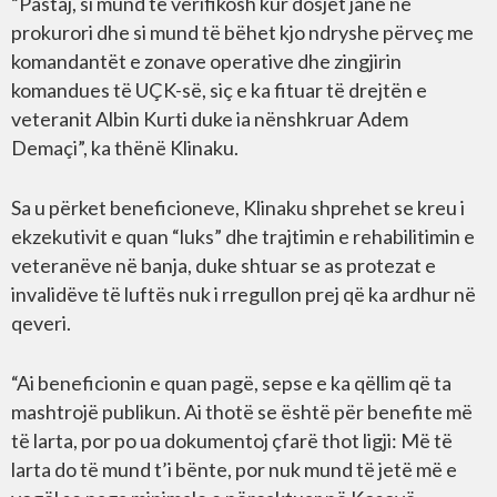
“Pastaj, si mund të verifikosh kur dosjet janë në
prokurori dhe si mund të bëhet kjo ndryshe përveç me
komandantët e zonave operative dhe zingjirin
komandues të UÇK-së, siç e ka fituar të drejtën e
veteranit Albin Kurti duke ia nënshkruar Adem
Demaçi”, ka thënë Klinaku.
Sa u përket beneficioneve, Klinaku shprehet se kreu i
ekzekutivit e quan “luks” dhe trajtimin e rehabilitimin e
veteranëve në banja, duke shtuar se as protezat e
invalidëve të luftës nuk i rregullon prej që ka ardhur në
qeveri.
“Ai beneficionin e quan pagë, sepse e ka qëllim që ta
mashtrojë publikun. Ai thotë se është për benefite më
të larta, por po ua dokumentoj çfarë thot ligji: Më të
larta do të mund t’i bënte, por nuk mund të jetë më e