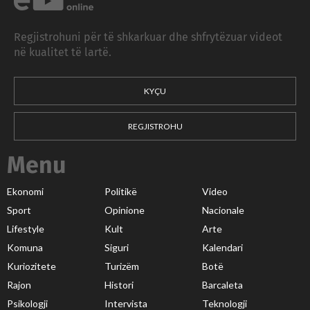
Regjistrohuni për të shkarkuar dhe shfrytëzuar videot
në kualitet të lartë.
KYÇU
REGJISTROHU
Menu
Ekonomi
Politikë
Video
Sport
Opinione
Nacionale
Lifestyle
Kult
Arte
Komuna
Siguri
Kalendari
Kuriozitete
Turizëm
Botë
Rajon
Histori
Barcaleta
Psikologji
Intervista
Teknologji