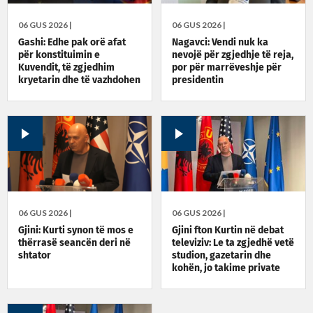
06 GUS 2026 |
06 GUS 2026 |
Gashi: Edhe pak orë afat
Nagavci: Vendi nuk ka
për konstituimin e
nevojë për zgjedhje të reja,
Kuvendit, të zgjedhim
por për marrëveshje për
kryetarin dhe të vazhdohen
presidentin
bisedimet për qeverinë e
presidentin
06 GUS 2026 |
06 GUS 2026 |
Gjini: Kurti synon të mos e
Gjini fton Kurtin në debat
thërrasë seancën deri në
televiziv: Le ta zgjedhë vetë
shtator
studion, gazetarin dhe
kohën, jo takime private