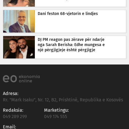
Dani feston 68-vjetorin e lindjes
DJ PM reagon pas zërave për ndarje
nga Sarah Berisha: Edhe mungesa e
një përgjigjeje është përgjigje
Adresa:
Rr. "Mark Isaku", Nr. 12, B2, Prishtinë, Republika e Kosovës
Redaksia:
Marketingu:
049 289 299
049 174 555
Email: