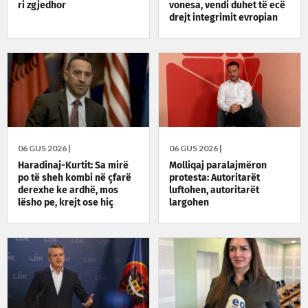
ri zgjedhor
vonesa, vendi duhet të ecë
drejt integrimit evropian
06 GUS 2026 |
06 GUS 2026 |
Haradinaj-Kurtit: Sa mirë
Molliqaj paralajmëron
po të sheh kombi në çfarë
protesta: Autoritarët
derexhe ke ardhë, mos
luftohen, autoritarët
lësho pe, krejt ose hiç
largohen