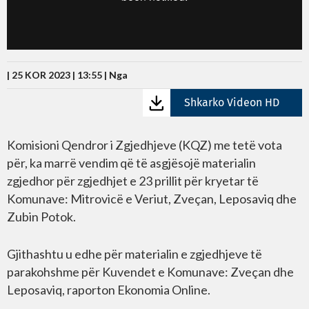
| 25 KOR 2023 | 13:55 |
Nga
Shkarko Videon HD
Komisioni Qendror i Zgjedhjeve (KQZ) me tetë vota
për, ka marrë vendim që të asgjësojë materialin
zgjedhor për zgjedhjet e 23 prillit për kryetar të
Komunave: Mitrovicë e Veriut, Zveçan, Leposaviq dhe
Zubin Potok.
Gjithashtu u edhe për materialin e zgjedhjeve të
parakohshme për Kuvendet e Komunave: Zveçan dhe
Leposaviq, raporton Ekonomia Online.