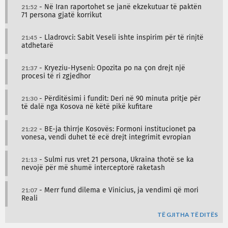
21:52
- Në Iran raportohet se janë ekzekutuar të paktën
71 persona gjatë korrikut
21:45
- Lladrovci: Sabit Veseli ishte inspirim për të rinjtë
atdhetarë
21:37
- Kryeziu-Hyseni: Opozita po na çon drejt një
procesi të ri zgjedhor
21:30
- Përditësimi i fundit: Deri në 90 minuta pritje për
të dalë nga Kosova në këtë pikë kufitare
21:22
- BE-ja thirrje Kosovës: Formoni institucionet pa
vonesa, vendi duhet të ecë drejt integrimit evropian
21:13
- Sulmi rus vret 21 persona, Ukraina thotë se ka
nevojë për më shumë interceptorë raketash
21:07
- Merr fund dilema e Vinicius, ja vendimi që mori
Reali
TË GJITHA TË DITËS