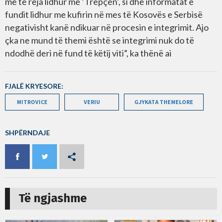
më të reja lidhur me ‘Trepçën’, si dhe informatat e
fundit lidhur me kufirin në mes të Kosovës e Serbisë
negativisht kanë ndikuar në procesin e integrimit. Ajo
çka ne mund të themi është se integrimi nuk do të
ndodhë deri në fund të këtij viti”, ka thënë ai
FJALË KRYESORE:
MITROVICE
VERIU
GJYKATA THEMELORE
SHPËRNDAJE
Të ngjashme