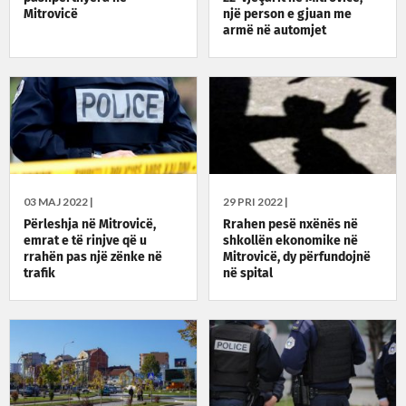
Mitrovicë
një person e gjuan me
armë në automjet
03 MAJ 2022 |
29 PRI 2022 |
Përleshja në Mitrovicë,
Rrahen pesë nxënës në
emrat e të rinjve që u
shkollën ekonomike në
rrahën pas një zënke në
Mitrovicë, dy përfundojnë
trafik
në spital