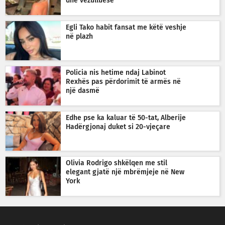
dhe vezulluese
Egli Tako habit fansat me këtë veshje
në plazh
Policia nis hetime ndaj Labinot
Rexhës pas përdorimit të armës në
një dasmë
Edhe pse ka kaluar të 50-tat, Alberije
Hadërgjonaj duket si 20-vjeçare
Olivia Rodrigo shkëlqen me stil
elegant gjatë një mbrëmjeje në New
York