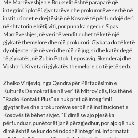
Me Marrëveshjen e Brukselit është paraparë që
integrimi i plotë i gjyqtarëve dhe prokurorëve serbë në
institucionet e drejtësisë në Kosovë të përfundojë deri
në shtatorin e këtij viti, por puna ka ngecur. Sipas
Marrëveshjes, në veri të vendit duhet të ketë një
gjykatë themelore dhe një prokurori. Gjykata do të ketë
dy objekte, një në veri dhe një në jug, si dhe katër degë
të gjykatës, në Zubin Potok, Leposaviq, Skenderaj dhe
Vushtrri. Kryetari i gjykatës themelore do të jetë serb.
Zhelko Virijeviq, nga Qendra për Përfaqësimin e
Kulturës Demokratike në veri të Mitrovicës, i ka thënë
“Radio Kontakt Plus” se nuk pret që integrimi i
gjyqtarëve dhe prokurorëve serbë në institucionet e
Kosovës të bëhet sivjet. “E dimë se ajo pjesë ka
përfunduar, punëtorët janë përzgjedhur, por ajo që nuk
dimë është se kur do të ndodhë integrimi. Informatat