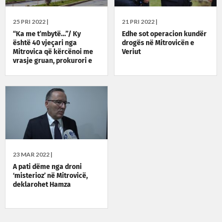
25 PRI 2022 |
21 PRI 2022 |
“Ka me t’mbytë…”/ Ky
Edhe sot operacion kundër
është 40 vjeçari nga
drogës në Mitrovicën e
Mitrovica që kërcënoi me
Veriut
vrasje gruan, prokurori e
liroi
23 MAR 2022 |
A pati dëme nga droni
‘misterioz’ në Mitrovicë,
deklarohet Hamza