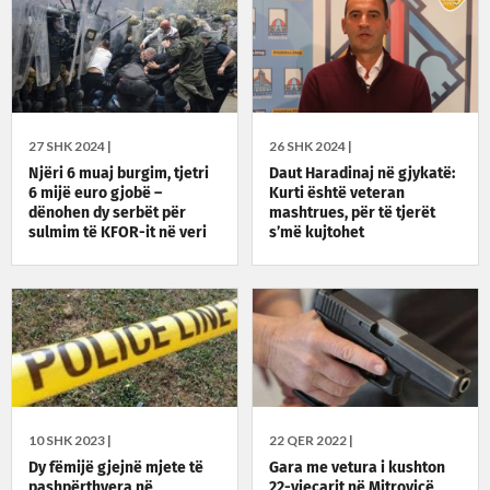
27 SHK 2024 |
26 SHK 2024 |
Njëri 6 muaj burgim, tjetri
Daut Haradinaj në gjykatë:
6 mijë euro gjobë –
Kurti është veteran
dënohen dy serbët për
mashtrues, për të tjerët
sulmim të KFOR-it në veri
s’më kujtohet
10 SHK 2023 |
22 QER 2022 |
Dy fëmijë gjejnë mjete të
Gara me vetura i kushton
pashpërthyera në
22-vjeçarit në Mitrovicë,