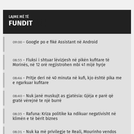
LAJME MË TË
FUNDIT
09:00
- Google po e fikë Assistant në Android
08:55
- Fluksi i shtuar lëvizjesh në pikën kufitare të
Morinës, në 12 orë regjistrohen mbi 41 mijë hyrje
08:46
- Pritje deri në 40 minuta në kufi, kjo është pika me
e ngarkuar kufitare
08:40
- Nuk janë muskujt as gjatësia: Gjëja e parë që
gratë vërejnë te një burrë
08:35
- Rafuna: Kriza politike ka ndikuar negativisht në
klimën e të bërit biznes
08:31
- Nuk ka më privilegje te Reali, Mourinho vendos