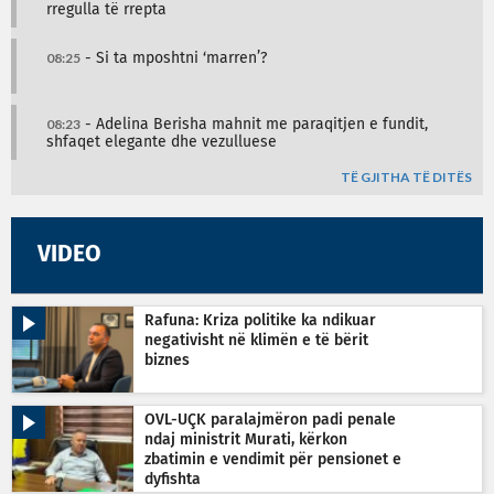
rregulla të rrepta
08:25
- Si ta mposhtni ‘marren’?
08:23
- Adelina Berisha mahnit me paraqitjen e fundit,
shfaqet elegante dhe vezulluese
TË GJITHA TË DITËS
VIDEO
Rafuna: Kriza politike ka ndikuar
negativisht në klimën e të bërit
biznes
OVL-UÇK paralajmëron padi penale
ndaj ministrit Murati, kërkon
zbatimin e vendimit për pensionet e
dyfishta