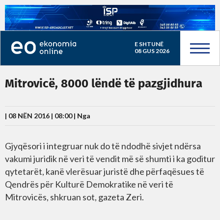
E SHTUNË
08 GUS 2026
Mitrovicë, 8000 lëndë të pazgjidhura
| 08 NËN 2016 | 08:00 |
Nga
Gjyqësori i integruar nuk do të ndodhë sivjet ndërsa
vakumi juridik në veri të vendit më së shumti i ka goditur
qytetarët, kanë vlerësuar juristë dhe përfaqësues të
Qendrës për Kulturë Demokratike në veri të
Mitrovicës, shkruan sot, gazeta Zeri.