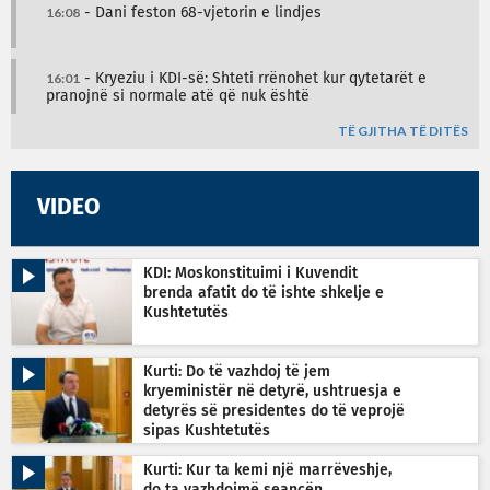
16:08
- Dani feston 68-vjetorin e lindjes
16:01
- Kryeziu i KDI-së: Shteti rrënohet kur qytetarët e
pranojnë si normale atë që nuk është
TË GJITHA TË DITËS
VIDEO
KDI: Moskonstituimi i Kuvendit
brenda afatit do të ishte shkelje e
Kushtetutës
Kurti: Do të vazhdoj të jem
kryeministër në detyrë, ushtruesja e
detyrës së presidentes do të veprojë
sipas Kushtetutës
Kurti: Kur ta kemi një marrëveshje,
do ta vazhdojmë seancën