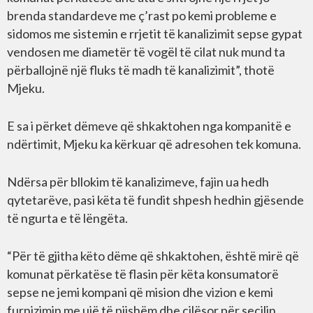
brenda standardeve me ç’rast po kemi probleme e
sidomos me sistemin e rrjetit të kanalizimit sepse gypat
vendosen me diametër të vogël të cilat nuk mund ta
përballojnë një fluks të madh të kanalizimit”, thotë
Mjeku.
E sa i përket dëmeve që shkaktohen nga kompanitë e
ndërtimit, Mjeku ka kërkuar që adresohen tek komuna.
Ndërsa për bllokim të kanalizimeve, fajin ua hedh
qytetarëve, pasi këta të fundit shpesh hedhin gjësende
të ngurta e të lëngëta.
“Për të gjitha këto dëme që shkaktohen, është mirë që
komunat përkatëse të flasin për këta konsumatorë
sepse ne jemi kompani që mision dhe vizion e kemi
furnizimin me ujë të pijshëm dhe cilësor për secilin