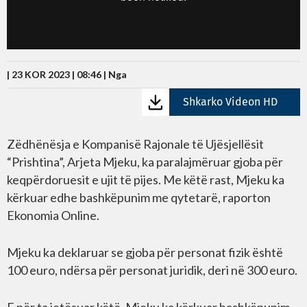
| 23 KOR 2023 | 08:46 |
Nga
Shkarko Videon HD
Zëdhënësja e Kompanisë Rajonale të Ujësjellësit
“Prishtina”, Arjeta Mjeku, ka paralajmëruar gjoba për
keqpërdoruesit e ujit të pijes. Me këtë rast, Mjeku ka
kërkuar edhe bashkëpunim me qytetarë, raporton
Ekonomia Online.
Mjeku ka deklaruar se gjoba për personat fizik është
100 euro, ndërsa për personat juridik, deri në 300 euro.