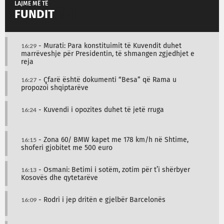
LAJME MË TË
FUNDIT
16:29
- Murati: Para konstituimit të Kuvendit duhet
marrëveshje për Presidentin, të shmangen zgjedhjet e
reja
16:27
- Çfarë është dokumenti “Besa” që Rama u
propozoi shqiptarëve
16:24
- Kuvendi i opozites duhet të jetë rruga
16:15
- Zona 60/ BMW kapet me 178 km/h në Shtime,
shoferi gjobitet me 500 euro
16:13
- Osmani: Betimi i sotëm, zotim për t’i shërbyer
Kosovës dhe qytetarëve
16:09
- Rodri i jep dritën e gjelbër Barcelonës