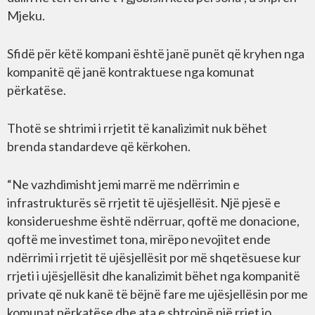
Mjeku.
Sfidë për këtë kompani është janë punët që kryhen nga
kompanitë që janë kontraktuese nga komunat
përkatëse.
Thotë se shtrimi i rrjetit të kanalizimit nuk bëhet
brenda standardeve që kërkohen.
“Ne vazhdimisht jemi marrë me ndërrimin e
infrastrukturës së rrjetit të ujësjellësit. Një pjesë e
konsiderueshme është ndërruar, qoftë me donacione,
qoftë me investimet tona, mirëpo nevojitet ende
ndërrimi i rrjetit të ujësjellësit por më shqetësuese kur
rrjeti i ujësjellësit dhe kanalizimit bëhet nga kompanitë
private që nuk kanë të bëjnë fare me ujësjellësin por me
komunat përkatëse dhe ata e shtrojnë një rrjet jo