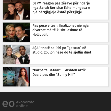
DJ PM reagon pas zërave për ndarje
nga Sarah Berisha: Edhe mungesa e
një përgjigjeje është përgjigje
Pas pesë vitesh, finalizohet një nga
divorcet më të kushtueshme të
Hollivudit
A$AP thotë se Riri po “gatuan” në
studio, zbulon nëse do të sjellin duet
“Harper’s Bazaar” i kushton artikull
Dua Lipës dhe “Sunny Hill”