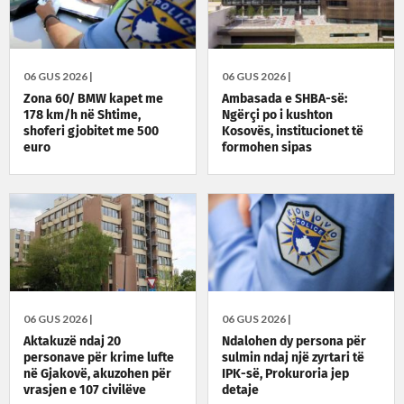
06 GUS 2026 |
06 GUS 2026 |
Zona 60/ BMW kapet me
Ambasada e SHBA-së:
178 km/h në Shtime,
Ngërçi po i kushton
shoferi gjobitet me 500
Kosovës, institucionet të
euro
formohen sipas
Kushtetutës
06 GUS 2026 |
06 GUS 2026 |
Aktakuzë ndaj 20
Ndalohen dy persona për
personave për krime lufte
sulmin ndaj një zyrtari të
në Gjakovë, akuzohen për
IPK-së, Prokuroria jep
vrasjen e 107 civilëve
detaje