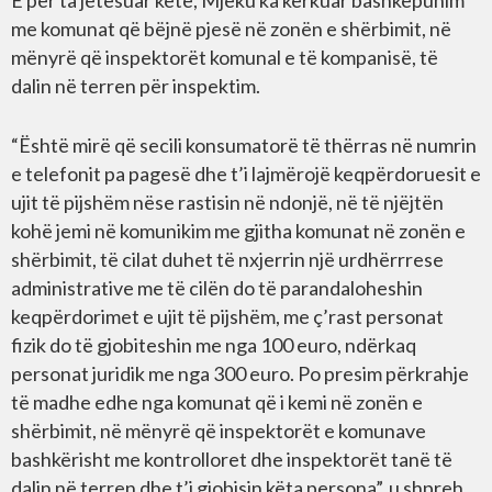
E për ta jetësuar këtë, Mjeku ka kërkuar bashkëpunim
me komunat që bëjnë pjesë në zonën e shërbimit, në
mënyrë që inspektorët komunal e të kompanisë, të
dalin në terren për inspektim.
“Është mirë që secili konsumatorë të thërras në numrin
e telefonit pa pagesë dhe t’i lajmërojë keqpërdoruesit e
ujit të pijshëm nëse rastisin në ndonjë, në të njëjtën
kohë jemi në komunikim me gjitha komunat në zonën e
shërbimit, të cilat duhet të nxjerrin një urdhërrrese
administrative me të cilën do të parandaloheshin
keqpërdorimet e ujit të pijshëm, me ç’rast personat
fizik do të gjobiteshin me nga 100 euro, ndërkaq
personat juridik me nga 300 euro. Po presim përkrahje
të madhe edhe nga komunat që i kemi në zonën e
shërbimit, në mënyrë që inspektorët e komunave
bashkërisht me kontrolloret dhe inspektorët tanë të
dalin në terren dhe t’i gjobisin këta persona”, u shpreh