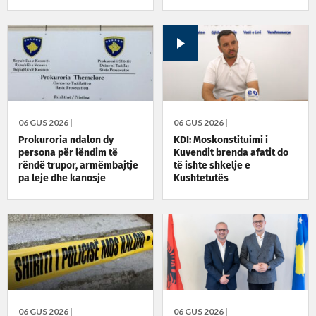
06 GUS 2026 |
06 GUS 2026 |
Prokuroria ndalon dy
KDI: Moskonstituimi i
persona për lëndim të
Kuvendit brenda afatit do
rëndë trupor, armëmbajtje
të ishte shkelje e
pa leje dhe kanosje
Kushtetutës
06 GUS 2026 |
06 GUS 2026 |