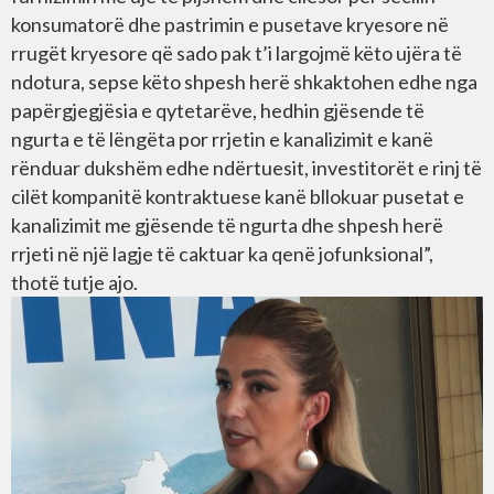
konsumatorë dhe pastrimin e pusetave kryesore në
rrugët kryesore që sado pak t’i largojmë këto ujëra të
ndotura, sepse këto shpesh herë shkaktohen edhe nga
papërgjegjësia e qytetarëve, hedhin gjësende të
ngurta e të lëngëta por rrjetin e kanalizimit e kanë
rënduar dukshëm edhe ndërtuesit, investitorët e rinj të
cilët kompanitë kontraktuese kanë bllokuar pusetat e
kanalizimit me gjësende të ngurta dhe shpesh herë
rrjeti në një lagje të caktuar ka qenë jofunksional”,
thotë tutje ajo.