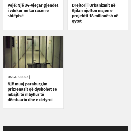
Pejë: Një 34-vjeçar gjendet
Drejtori i Urbanizmit në
i vdekur në tarracën e
Gjilan njofton nisjen e
shtëpisë
projektit 18 milionësh në
qytet
06 GUS 2026 |
Një muaj paraburgim
prizrenasit që dyshohet se
mbajti të mbyllur të
dëmtuarin dhe e detyroi
me kërcënime