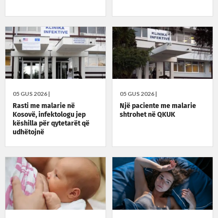
05 GUS 2026 |
05 GUS 2026 |
Rasti me malarie në
Një paciente me malarie
Kosovë, infektologu jep
shtrohet në QKUK
këshilla për qytetarët që
udhëtojnë