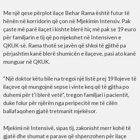
Me një qese përplot ilaçe Behar Rama është futur të
hënën në korridorin që çon në Mjekimin Intensiv. Pak
çaste më parë ilaçet i kishte blerë hiç më pak se 19 euro
për familjarin e tij që po mjekohet në Intensiven e
QKUK-së. Rama thotë se javën që shkoi të gjithë pa
përjashtim kanë blerë shumicën e ilaçeve, pasi ato kanë
munguar në QKUK.
“Një doktor këtu bile na tregoi një listë prej 19 llojeve të
ilaçeve që mungojnë sepse i vinte keq që të gjitha po
duhemi për t’i blerë vetë”, tregon familjari i pacientit,
duke folur për njërën nga peripecitë me të cilën
ballafaqohen gjatë tretmanit mjekësor.
Mjekimi në Intensivë, sipas tij, zakonisht merr kohë të
gjatë dhe shumat e parave që shpenzohen për ilaçe