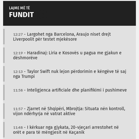
LAJME MË TË
FUNDIT
12:27
- Largohet nga Barcelona, Araujo niset drejt
Liverpoolit për testet mjekësore
12:19
- Haradinaj: Liria e Kosovës u pagua me gjakun e
dëshmorëve
12:13
- Taylor Swift nuk lejon përdorimin e këngëve të saj
nga Trumpi
11:58
- Inteligjenca artificiale dhe planifikimi i pushimeve
11:57
- Zjarret në Shqipëri, Mbrojtja: Situata nën kontroll,
vijon ndërhyrja në vatrat aktive
11:48
- I kërkuar nga gjykata, 20-vjeçari arrestohet në
orët e para të mëngjesit në Kaçanik