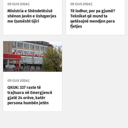
05 GUS 2026 |
05 GUS 2026 |
Ministria e Shëndetësisë
Të lodhur, por pa gjumë?
shënon Javën e Ushqyerjes
Teknikat që mund ta
me Qumësht Gjiri
qetësojnë mendjen para
fjetjes
05 GUS 2026 |
QKUK: 337 raste të
trajtuara në Emergjencë
gjatë 24 orëve, katër
persona humbën jetën