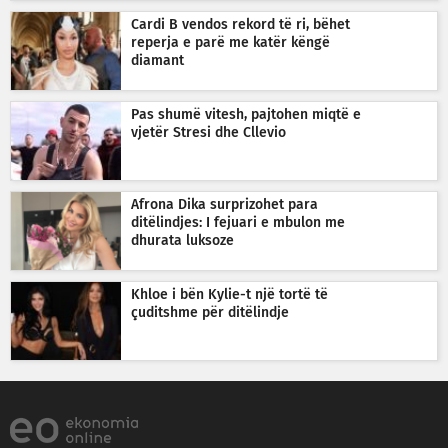
Cardi B vendos rekord të ri, bëhet
reperja e parë me katër këngë
diamant
Pas shumë vitesh, pajtohen miqtë e
vjetër Stresi dhe Cllevio
Afrona Dika surprizohet para
ditëlindjes: I fejuari e mbulon me
dhurata luksoze
Khloe i bën Kylie-t një tortë të
çuditshme për ditëlindje