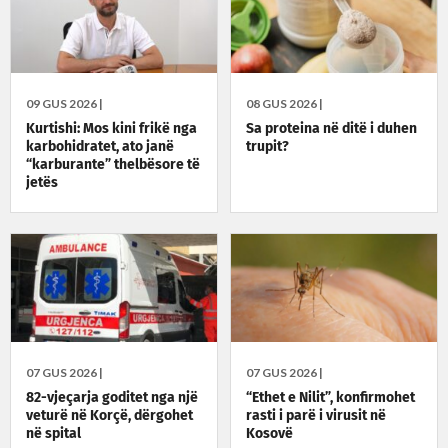
09 GUS 2026 |
08 GUS 2026 |
Kurtishi: Mos kini frikë nga
Sa proteina në ditë i duhen
karbohidratet, ato janë
trupit?
“karburante” thelbësore të
jetës
07 GUS 2026 |
07 GUS 2026 |
82-vjeçarja goditet nga një
“Ethet e Nilit”, konfirmohet
veturë në Korçë, dërgohet
rasti i parë i virusit në
në spital
Kosovë