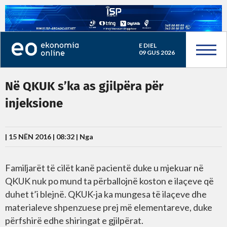
E DIEL
09 GUS 2026
Në QKUK s’ka as gjilpëra për
injeksione
| 15 NËN 2016 | 08:32 |
Nga
Familjarët të cilët kanë pacientë duke u mjekuar në
QKUK nuk po mund ta përballojnë koston e ilaçeve që
duhet t’i blejnë. QKUK-ja ka mungesa të ilaçeve dhe
materialeve shpenzuese prej më elementareve, duke
përfshirë edhe shiringat e gjilpërat.