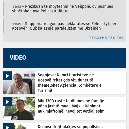
11:42
- Rrezikuan të mbyteshin në Velipojë, dy pushues
shpëtohen nga Policia Kufitare
11:39
- Shqipëria reagon pas deklaratës së Zelenskyt për
Kosovën: Nuk ka asnjë paralelizëm me Ukrainën
TË GJITHA TË DITËS
VIDEO
Sogojeva: Numri i turistëve në
Kosovë rritet çdo vit, duhet të
themelohet Agjencia Kombëtare e
Turizmit
Mbi 1300 raste të dhunës në familje
për gjashtë muaj, Mujku: Dënimet
nuk mjaftojnë, nevojitet vetëdijesim
Kosova drejt plakjes së popullsisë,