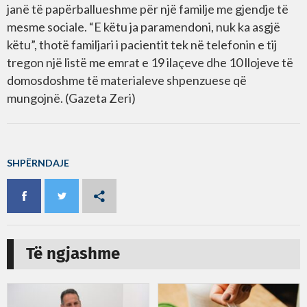
janë të papërballueshme për një familje me gjendje të
mesme sociale. “E këtu ja paramendoni, nuk ka asgjë
këtu”, thotë familjari i pacientit tek në telefonin e tij
tregon një listë me emrat e 19 ilaçeve dhe 10 llojeve të
domosdoshme të materialeve shpenzuese që
mungojnë. (Gazeta Zeri)
SHPËRNDAJE
Të ngjashme