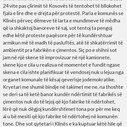
24 vite pas çlirimit të Kosovës të tentohet të bllokohet
fjala e lire dhe e drejta për protestë. Paria e komunës se
Klinës përveç dëmeve të larta e mundimeve të mëdha
që ia shkaktoj banoreve të saj, sot tentoj ta pengoj
edhe këtë proteste paqësore për të kundërshtuar
armikun më të madh të pasluftës, atë të shkatërrimit të
ambientit pra fabrikën e çimentos. Siç po e shihni sot
jam në një skene të improvizuar në një kamionete,
skene kjo e cila u realizua në momentet e fundit ngase
skena e cila ishte planifikuar të vendosej nuk u lejua nga
organet komunale të kësaj qeverisje jodemokratike.
Kryetari me shumë bindje në takimet me ne, na thoshte
se deri sa të ketë banor kundër ndërtimit të fabrikës së
çimentos nuk do të lejoj që kjo fabrike të ndërtohet,
lërë që nuk dëgjoj kundërshtimet tona por për me keq
ai u bë mesiti që kjo fabrike të ndërtohej në komunën
tone. Dhe sot qytetari i Klinës e ka kuptuar këtë hile që