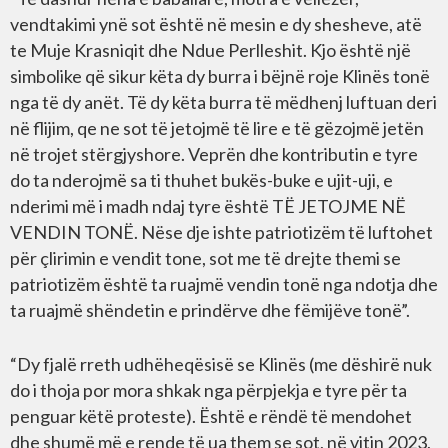
vendtakimi ynë sot është në mesin e dy shesheve, atë
te Muje Krasniqit dhe Ndue Perlleshit. Kjo është një
simbolike që sikur këta dy burra i bëjnë roje Klinës tonë
nga të dy anët. Të dy këta burra të mëdhenj luftuan deri
në flijim, qe ne sot të jetojmë të lire e të gëzojmë jetën
në trojet stërgjyshore. Veprën dhe kontributin e tyre
do ta nderojmë sa ti thuhet bukës-buke e ujit-uji, e
nderimi më i madh ndaj tyre është TË JETOJME NË
VENDIN TONË. Nëse dje ishte patriotizëm të luftohet
për çlirimin e vendit tone, sot me të drejte themi se
patriotizëm është ta ruajmë vendin tonë nga ndotja dhe
ta ruajmë shëndetin e prindërve dhe fëmijëve tonë”.
“Dy fjalë rreth udhëheqësisë se Klinës (me dëshirë nuk
do i thoja por mora shkak nga përpjekja e tyre për ta
penguar këtë proteste). Është e rëndë të mendohet
dhe shumë më e rende të ua them se sot, në vitin 2023,