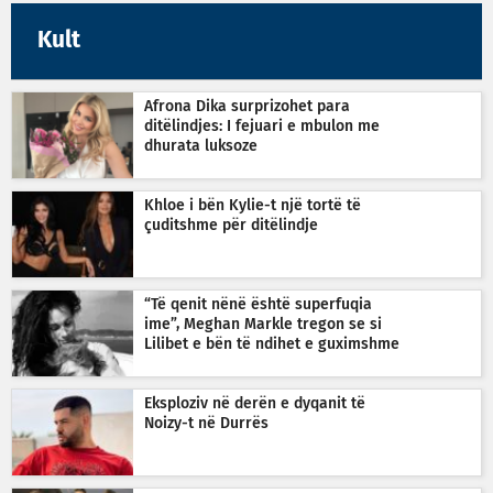
Kult
Afrona Dika surprizohet para
ditëlindjes: I fejuari e mbulon me
dhurata luksoze
Khloe i bën Kylie-t një tortë të
çuditshme për ditëlindje
“Të qenit nënë është superfuqia
ime”, Meghan Markle tregon se si
Lilibet e bën të ndihet e guximshme
Eksploziv në derën e dyqanit të
Noizy-t në Durrës