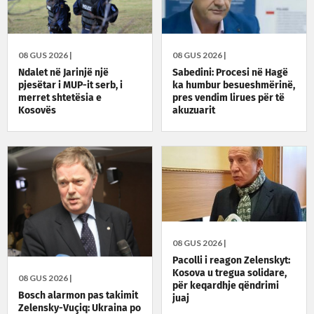
08 GUS 2026 |
08 GUS 2026 |
Ndalet në Jarinjë një
Sabedini: Procesi në Hagë
pjesëtar i MUP-it serb, i
ka humbur besueshmërinë,
merret shtetësia e
pres vendim lirues për të
Kosovës
akuzuarit
08 GUS 2026 |
Pacolli i reagon Zelenskyt:
Kosova u tregua solidare,
08 GUS 2026 |
për keqardhje qëndrimi
Bosch alarmon pas takimit
juaj
Zelensky-Vuçiq: Ukraina po