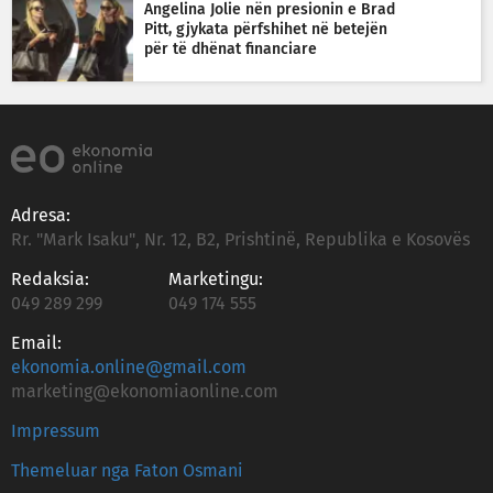
Angelina Jolie nën presionin e Brad
Pitt, gjykata përfshihet në betejën
për të dhënat financiare
Adresa:
Rr. "Mark Isaku", Nr. 12, B2, Prishtinë, Republika e Kosovës
Redaksia:
Marketingu:
049 289 299
049 174 555
Email:
ekonomia.online@gmail.com
marketing@ekonomiaonline.com
Impressum
Themeluar nga Faton Osmani