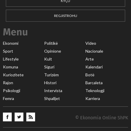
KYÇU
REGJISTROHU
Menu
Ekonomi
Politikë
Video
Sport
Opinione
Nacionale
Lifestyle
Kult
Arte
Komuna
Siguri
Kalendari
Kuriozitete
Turizëm
Botë
Rajon
Histori
Barcaleta
Psikologji
Intervista
Teknologji
Femra
Shpalljet
Karriera
© Ekonomia Online ShPK