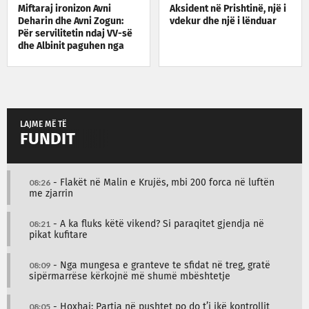
Miftaraj ironizon Avni
Aksident në Prishtinë, një i
Deharin dhe Avni Zogun:
vdekur dhe një i lënduar
Për servilitetin ndaj VV-së
dhe Albinit paguhen nga
taksat e qytetarëve
LAJME MË TË
FUNDIT
08:26
- Flakët në Malin e Krujës, mbi 200 forca në luftën
me zjarrin
08:21
- A ka fluks këtë vikend? Si paraqitet gjendja në
pikat kufitare
08:09
- Nga mungesa e granteve te sfidat në treg, gratë
sipërmarrëse kërkojnë më shumë mbështetje
08:05
- Hoxhaj: Partia në pushtet po do t’i ikë kontrollit