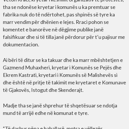
tha se ndonëse kryetar i komunës u ka premtuar se
fabrika nuk do të ndërtohet, pas shpinës së tyre ka
marr vendim për dhënien e lejes. Rraci pohon se
komentet e banorëve në dëgjime publike janë
falsifikuar dhe si të tilla janë përdorur për t’u pajisur me
dokumentacion.
Ai bëri të ditur se ka takuar dhe ka marr mbështetjen e
Gazmend Muhaxheri, kryetar i Komunës se Pejës dhe
Ekrem Kastrati, kryetari i Komunës së Malishevës si
dhe është në pritje të takimit me kryetaret e Komunave
të Gjakovës, Istogut dhe Skenderajt.
Madje tha se janë shprehur të shqetësuar se ndotja
mund të arrijë edhe në komunat e tyre.
“Të dashur nëna e baballarë, motra e vëllezër,