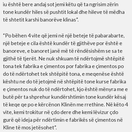
iu është bere andaj sot jemi këtu që ta ngrisim zërin
tone kundër hiles së pushtit lokal dhe hileve të mëdha
të shtetit karshi banorëve klinas”.
“Po bëhen 4 vite që jemi në një beteje të pabarabarte,
një beteje e cila është kundër të gjithëve por është e
banoreve, e banoret janë më të rëndësishëm se sa te
gjithë të tjerët. Ne nuk shkuam të ndërtojmë shtëpitë
tona tek fabrika e çimentos por fabrika e çimentos po
do të ndërtohet tek shtëpitë tona, e meqenëse është
kështu ne do të jetojmë në shtëpitë tone kurse fabrika
e çimentos nuk do të ndërtohet, kjo është mënyra me e
butë për ta shprehur kundërshtimin tone kundër kësaj
të keqe qe po e kërcënon Klinën me rrethine. Në këto 4
vite, kemi trokitur në çdo dere dhe kemi lëvizur çdo
gurë që ideja për ndërtimin e fabrikës së çimentos në
Kline të mos jetësohet”.