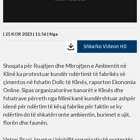
| 25 KOR 2023 | 11:56 |
Nga
Shkarko Videon HD
Shoqata për Ruajtjen dhe Mbrojtjen e Ambientit në
Klinë ka protestuar kundër ndërtimit të fabrikës së
çimentos në fshatin Dollc të Klinës, raporton Ekonomia
Online. Sipas organizatorëve banorët e Klinës dhe
fshatrave përreth nga fillimi kanë kundërshtuar ashpër
idenë për ndërtim të kësaj fabrike për faktin se ky
ndërtim do të shkatërronte ambientin, burimet e ujit,
florën dhe faunën.
Veton Rraci, kryetar i këshillit organizativ të protestës,