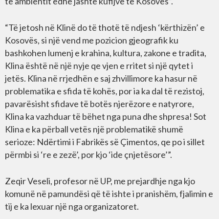
të ambientit edhe jashtë kufijve të Kosovës”.
“Të jetosh në Klinë do të thotë të ndjesh ‘kërthizën’ e
Kosovës, si një vend me pozicion gjeografik ku
bashkohen lumenj e krahina, kultura, zakone e tradita,
Klina është në një nyje qe vjen e rritet si një qytet i
jetës. Klina në rrjedhën e saj zhvillimore ka hasur në
problematika e sfida të kohës, por ia ka dal të rezistoj,
pavarësisht sfidave të botës njerëzore e natyrore,
Klina ka vazhduar të bëhet nga puna dhe shpresa! Sot
Klina e ka përball vetës një problematikë shumë
serioze: Ndërtimi i Fabrikës së Çimentos, qe po i sillet
përmbi si ‘re e zezë’, por kjo ‘ide çnjetësore’”.
Zeqir Veseli, profesor në UP, me prejardhje nga kjo
komunë në pamundësi që të ishte i pranishëm, fjalimin e
tij e ka lexuar një nga organizatoret.