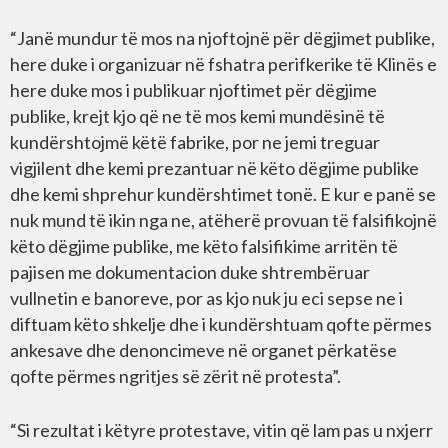
“Janë mundur të mos na njoftojnë për dëgjimet publike,
here duke i organizuar në fshatra perifkerike të Klinës e
here duke mos i publikuar njoftimet për dëgjime
publike, krejt kjo që ne të mos kemi mundësinë të
kundërshtojmë këtë fabrike, por ne jemi treguar
vigjilent dhe kemi prezantuar në këto dëgjime publike
dhe kemi shprehur kundërshtimet tonë. E kur e panë se
nuk mund të ikin nga ne, atëherë provuan të falsifikojnë
këto dëgjime publike, me këto falsifikime arritën të
pajisen me dokumentacion duke shtrembëruar
vullnetin e banoreve, por as kjo nuk ju eci sepse ne i
diftuam këto shkelje dhe i kundërshtuam qofte përmes
ankesave dhe denoncimeve në organet përkatëse
qofte përmes ngritjes së zërit në protesta”.
“Si rezultat i këtyre protestave, vitin që lam pas u nxjerr