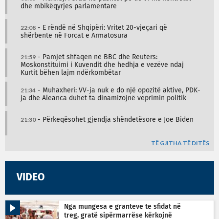
dhe mbikëqyrjes parlamentare
22:08
- E rëndë në Shqipëri: Vritet 20-vjeçari që
shërbente në Forcat e Armatosura
21:59
- Pamjet shfaqen në BBC dhe Reuters:
Moskonstituimi i Kuvendit dhe hedhja e vezëve ndaj
Kurtit bëhen lajm ndërkombëtar
21:34
- Muhaxheri: VV-ja nuk e do një opozitë aktive, PDK-
ja dhe Aleanca duhet ta dinamizojnë veprimin politik
21:30
- Përkeqësohet gjendja shëndetësore e Joe Biden
TË GJITHA TË DITËS
VIDEO
Nga mungesa e granteve te sfidat në
treg, gratë sipërmarrëse kërkojnë