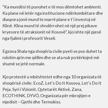
“Ka mundësi të punohet e të mos dëmtohet ambienti.
Ka plane në letër nga institucione ndërkombëtare dhe
diaspora jonë mund te marrë plane e t’i investoj në
Klinë. Klina mund të shndërrohet në një prej pikave
kryesore të atraksionit në Kosovë”, kjo ishte një pjesë
nga fjalimi i profesorit Veseli.
Egzona Shala nga shoqëria civile pyeti se pse duhet ta
ndotim ajrin me qëllim dhe se ata nuk po kërkojnë më
shumë se jetë normale.
Kjo protestë u mbështetet edhe nga 10 organizata të
shoqërisë civile: EcoZ, Let’s Do It Kosova, Let’s Do It
Peja. Syri i Vizionit, Qytetarët Aktivë, Zana,
ECOTHINK, DYVÓ, Organizata për mbrojtjen e
mjedisit – Gjethi dhe Termokiss.