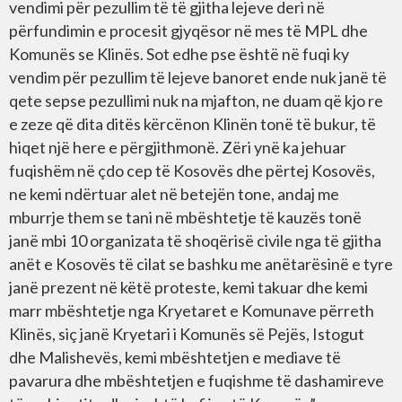
vendimi për pezullim të të gjitha lejeve deri në
përfundimin e procesit gjyqësor në mes të MPL dhe
Komunës se Klinës. Sot edhe pse është në fuqi ky
vendim për pezullim të lejeve banoret ende nuk janë të
qete sepse pezullimi nuk na mjafton, ne duam që kjo re
e zeze që dita ditës kërcënon Klinën tonë të bukur, të
hiqet një here e përgjithmonë. Zëri ynë ka jehuar
fuqishëm në çdo cep të Kosovës dhe përtej Kosovës,
ne kemi ndërtuar alet në betejën tone, andaj me
mburrje them se tani në mbështetje të kauzës tonë
janë mbi 10 organizata të shoqërisë civile nga të gjitha
anët e Kosovës të cilat se bashku me anëtarësinë e tyre
janë prezent në këtë proteste, kemi takuar dhe kemi
marr mbështetje nga Kryetaret e Komunave përreth
Klinës, siç janë Kryetari i Komunës së Pejës, Istogut
dhe Malishevës, kemi mbështetjen e mediave të
pavarura dhe mbështetjen e fuqishme të dashamireve