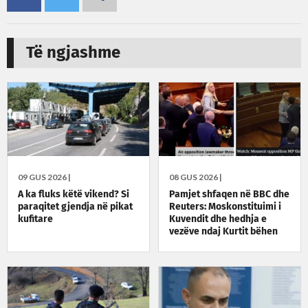
Të ngjashme
09 GUS 2026 |
08 GUS 2026 |
A ka fluks këtë vikend? Si
Pamjet shfaqen në BBC dhe
paraqitet gjendja në pikat
Reuters: Moskonstituimi i
kufitare
Kuvendit dhe hedhja e
vezëve ndaj Kurtit bëhen
lajm ndërkombëtar