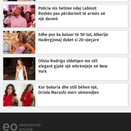
Policia nis hetime ndaj Labinot
Rexhës pas përdorimit të armës në
një dasmë
Edhe pse ka kaluar të 50-tat, Alberije
Hadërgjonaj duket si 20-vjeçare
Olivia Rodrigo shkëlqen me stil
elegant gjatë një mbrëmjeje në New
York
Kur bukuria dhe stili bëhen një,
Oriola Marashi merr vëmendjen