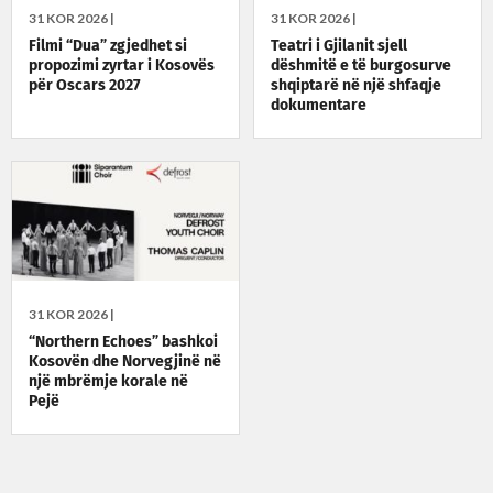
31 KOR 2026 |
31 KOR 2026 |
Filmi “Dua” zgjedhet si
Teatri i Gjilanit sjell
propozimi zyrtar i Kosovës
dëshmitë e të burgosurve
për Oscars 2027
shqiptarë në një shfaqje
dokumentare
31 KOR 2026 |
“Northern Echoes” bashkoi
Kosovën dhe Norvegjinë në
një mbrëmje korale në
Pejë