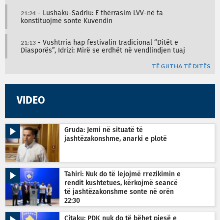
21:24
- Lushaku-Sadriu: E thërrasim LVV-në ta
konstituojmë sonte Kuvendin
21:13
- Vushtrria hap festivalin tradicional “Ditët e
Diasporës”, Idrizi: Mirë se erdhët në vendlindjen tuaj
TË GJITHA TË DITËS
VIDEO
Gruda: Jemi në situatë të
jashtëzakonshme, anarki e plotë
Tahiri: Nuk do të lejojmë rrezikimin e
rendit kushtetues, kërkojmë seancë
të jashtëzakonshme sonte në orën
22:30
Çitaku: PDK nuk do të bëhet pjesë e