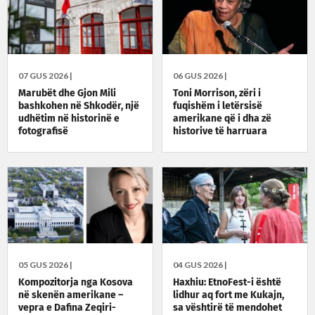
07 GUS 2026 |
06 GUS 2026 |
Marubët dhe Gjon Mili
Toni Morrison, zëri i
bashkohen në Shkodër, një
fuqishëm i letërsisë
udhëtim në historinë e
amerikane që i dha zë
fotografisë
historive të harruara
05 GUS 2026 |
04 GUS 2026 |
Kompozitorja nga Kosova
Haxhiu: EtnoFest-i është
në skenën amerikane –
lidhur aq fort me Kukajn,
vepra e Dafina Zeqiri-
sa vështirë të mendohet