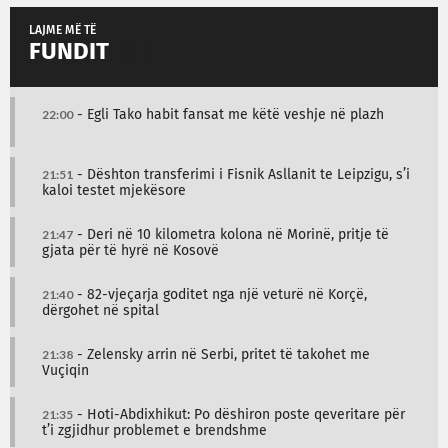
LAJME MË TË
FUNDIT
22:00
- Egli Tako habit fansat me këtë veshje në plazh
21:51
- Dështon transferimi i Fisnik Asllanit te Leipzigu, s’i
kaloi testet mjekësore
21:47
- Deri në 10 kilometra kolona në Morinë, pritje të
gjata për të hyrë në Kosovë
21:40
- 82-vjeçarja goditet nga një veturë në Korçë,
dërgohet në spital
21:38
- Zelensky arrin në Serbi, pritet të takohet me
Vuçiqin
21:35
- Hoti-Abdixhikut: Po dëshiron poste qeveritare për
t’i zgjidhur problemet e brendshme