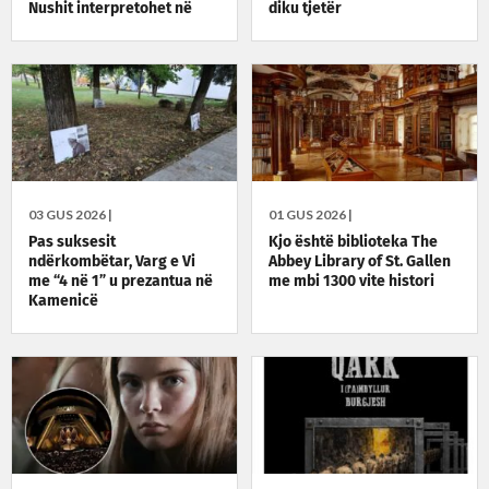
Nushit interpretohet në
diku tjetër
SHBA
03 GUS 2026 |
01 GUS 2026 |
Pas suksesit
Kjo është biblioteka The
ndërkombëtar, Varg e Vi
Abbey Library of St. Gallen
me “4 në 1” u prezantua në
me mbi 1300 vite histori
Kamenicë