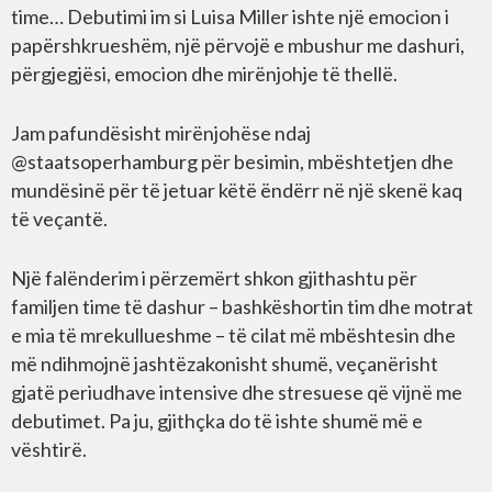
time… Debutimi im si Luisa Miller ishte një emocion i
papërshkrueshëm, një përvojë e mbushur me dashuri,
përgjegjësi, emocion dhe mirënjohje të thellë.
Jam pafundësisht mirënjohëse ndaj
@staatsoperhamburg për besimin, mbështetjen dhe
mundësinë për të jetuar këtë ëndërr në një skenë kaq
të veçantë.
Një falënderim i përzemërt shkon gjithashtu për
familjen time të dashur – bashkëshortin tim dhe motrat
e mia të mrekullueshme – të cilat më mbështesin dhe
më ndihmojnë jashtëzakonisht shumë, veçanërisht
gjatë periudhave intensive dhe stresuese që vijnë me
debutimet. Pa ju, gjithçka do të ishte shumë më e
vështirë.