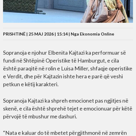
PRISHTINË | 25 MAJ 2026 | 15:14 |
Nga Ekonomia Online
Sopranoja e njohur Elbenita Kajtazi ka performuar së
fundi në Shtëpinë Operistike të Hamburgut, e cila
është paraqitë në rolin e Luisa Miller, shfaqje operistike
e Verdit, dhe për Kajtazin ishte hera e parë që veshi
petkun e këtij karakteri.
Sopranoja Kajtazi ka shpreh emocionet pas ngjitjes në
skenë, e cila është shprehë tejet e emocionuar për këtë
përvojë të mbushur me dashuri.
“Nata e kaluar do të mbetet përgjithmonë në zemrën