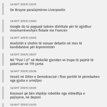
16 SHT 2019 | 10:55
De Bruyne paralajmëron Liverpoolin
16 SHT 2019 | 10:43
Google do ta paguajë taksën dixhitale për të zgjidhur
mosmarrëveshjen fiskale me Francën
16 SHT 2019 | 10:42
Analistët e shohin të vonuar debatin në mes të
kandidatëve për kryeministër
16 SHT 2019 | 10:37
Në “Pusi i zi” në Meksikë gjenden 44 trupa të pajetë të
paketuar në 119 çanta
16 SHT 2019 | 10:36
Veseli në Ditën e Demokracisë i fton partitë të përmbahen
nga gjuha e urrejtjes
16 SHT 2019 | 10:35
Kosovari që bën shpikje robotike nga mbledhja e
pajisjeve, në deponi
16 SHT 2019 | 10:33