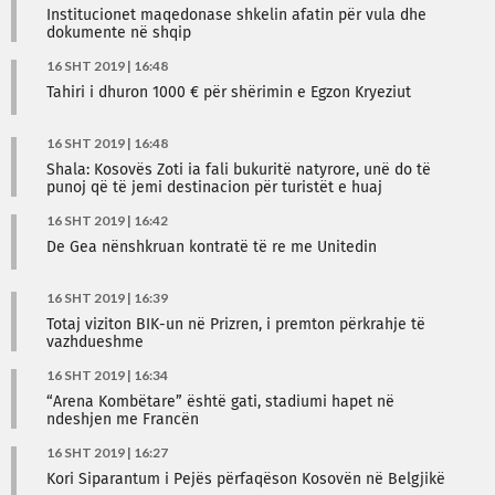
Institucionet maqedonase shkelin afatin për vula dhe
dokumente në shqip
16 SHT 2019 | 16:48
Tahiri i dhuron 1000 € për shërimin e Egzon Kryeziut
16 SHT 2019 | 16:48
Shala: Kosovës Zoti ia fali bukuritë natyrore, unë do të
punoj që të jemi destinacion për turistët e huaj
16 SHT 2019 | 16:42
De Gea nënshkruan kontratë të re me Unitedin
16 SHT 2019 | 16:39
Totaj viziton BIK-un në Prizren, i premton përkrahje të
vazhdueshme
16 SHT 2019 | 16:34
“Arena Kombëtare” është gati, stadiumi hapet në
ndeshjen me Francën
16 SHT 2019 | 16:27
​Kori Siparantum i Pejës përfaqëson Kosovën në Belgjikë