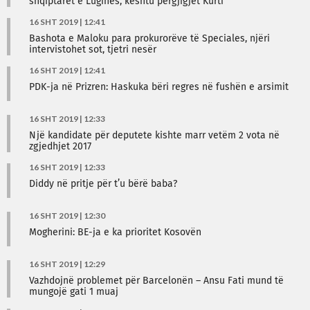
shqiptarët e Luginës, kështu përgjigjet Kurti
16 SHT 2019 | 12:41
Bashota e Maloku para prokurorëve të Speciales, njëri
intervistohet sot, tjetri nesër
16 SHT 2019 | 12:41
PDK-ja në Prizren: Haskuka bëri regres në fushën e arsimit
16 SHT 2019 | 12:33
Një kandidate për deputete kishte marr vetëm 2 vota në
zgjedhjet 2017
16 SHT 2019 | 12:33
Diddy në pritje për t’u bërë baba?
16 SHT 2019 | 12:30
Mogherini: BE-ja e ka prioritet Kosovën
16 SHT 2019 | 12:29
Vazhdojnë problemet për Barcelonën – Ansu Fati mund të
mungojë gati 1 muaj