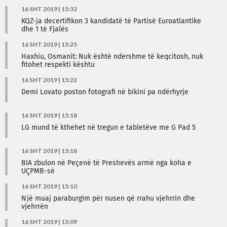
16 SHT 2019 | 15:32
KQZ-ja decertifikon 3 kandidatë të Partisë Euroatlantike
dhe 1 të Fjalës
16 SHT 2019 | 15:25
Haxhiu, Osmanit: Nuk është ndershme të keqcitosh, nuk
fitohet respekti kështu
16 SHT 2019 | 15:22
Demi Lovato poston fotografi në bikini pa ndërhyrje
16 SHT 2019 | 15:18
LG mund të kthehet në tregun e tabletëve me G Pad 5
16 SHT 2019 | 15:18
BIA zbulon në Peçenë të Preshevës armë nga koha e
UÇPMB-së
16 SHT 2019 | 15:10
Një muaj paraburgim për nusen që rrahu vjehrrin dhe
vjehrrën
16 SHT 2019 | 15:09