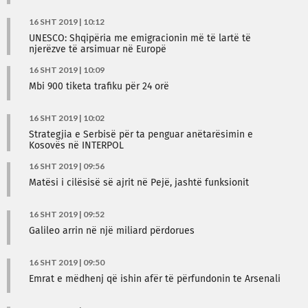
16 SHT 2019 | 10:12
UNESCO: Shqipëria me emigracionin më të lartë të
njerëzve të arsimuar në Europë
16 SHT 2019 | 10:09
Mbi 900 tiketa trafiku për 24 orë
16 SHT 2019 | 10:02
Strategjia e Serbisë për ta penguar anëtarësimin e
Kosovës në INTERPOL
16 SHT 2019 | 09:56
Matësi i cilësisë së ajrit në Pejë, jashtë funksionit
16 SHT 2019 | 09:52
Galileo arrin në një miliard përdorues
16 SHT 2019 | 09:50
Emrat e mëdhenj që ishin afër të përfundonin te Arsenali