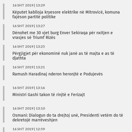
16 SHT 2019 | 13:29
Këputet kablloja kryesore elektrike në Mitrovicë, komuna
fajëson partitë politike
16 SHT 2019 | 13:27
Dënohet me 30 vjet burg Enver Sekiraqa për nxitjen e
vrasjes së Triumf Rizës
16 SHT 2019 | 13:25
Përgjigjet për ekonominë nuk janë as të majta e as të
djathta
16 SHT 2019 | 13:21
Ramush Haradinaj nderon heronjtë e Podujevës
16 SHT 2019 | 13:16
Ministri Gashi takon të rinjtë e Ferizajt
16 SHT 2019 | 13:10
Osmani: Dialogun do ta drejtoj unë, Presidenti vetëm do të
dekretojë marrëveshjen
16 SHT 2019 | 12:59