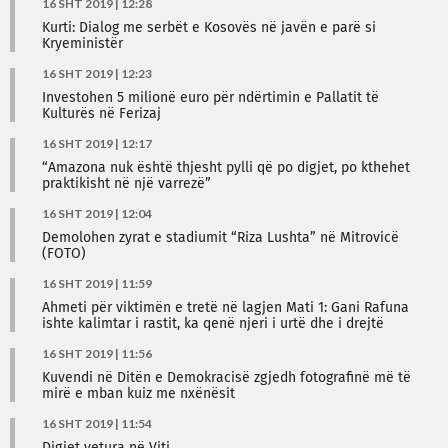
16 SHT 2019 | 12:28
Kurti: Dialog me serbët e Kosovës në javën e parë si
Kryeministër
16 SHT 2019 | 12:23
Investohen 5 milionë euro për ndërtimin e Pallatit të
Kulturës në Ferizaj
16 SHT 2019 | 12:17
“Amazona nuk është thjesht pylli që po digjet, po kthehet
praktikisht në një varrezë”
16 SHT 2019 | 12:04
Demolohen zyrat e stadiumit “Riza Lushta” në Mitrovicë
(FOTO)
16 SHT 2019 | 11:59
Ahmeti për viktimën e tretë në lagjen Mati 1: Gani Rafuna
ishte kalimtar i rastit, ka qenë njeri i urtë dhe i drejtë
16 SHT 2019 | 11:56
Kuvendi në Ditën e Demokracisë zgjedh fotografinë më të
mirë e mban kuiz me nxënësit
16 SHT 2019 | 11:54