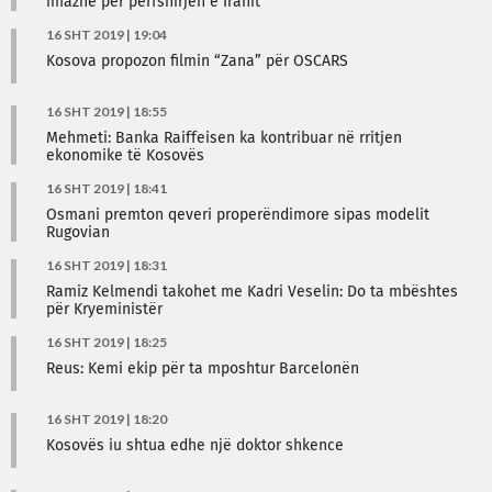
imazhe për përfshirjen e Iranit
16 SHT 2019 | 19:04
Kosova propozon filmin “Zana” për OSCARS
16 SHT 2019 | 18:55
Mehmeti: Banka Raiffeisen ka kontribuar në rritjen
ekonomike të Kosovës
16 SHT 2019 | 18:41
Osmani premton qeveri properëndimore sipas modelit
Rugovian
16 SHT 2019 | 18:31
Ramiz Kelmendi takohet me Kadri Veselin: Do ta mbështes
për Kryeministër
16 SHT 2019 | 18:25
Reus: Kemi ekip për ta mposhtur Barcelonën
16 SHT 2019 | 18:20
Kosovës iu shtua edhe një doktor shkence