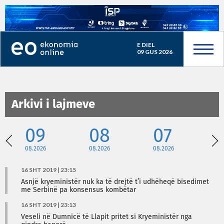
E DIEL
09 GUS 2026
Arkivi i lajmeve
09
08
07
08.2026
08.2026
08.2026
08
16 SHT 2019 | 23:15
Asnjë kryeministër nuk ka të drejtë t’i udhëheqë bisedimet
me Serbinë pa konsensus kombëtar
16 SHT 2019 | 23:13
Veseli në Dumnicë të Llapit pritet si Kryeministër nga