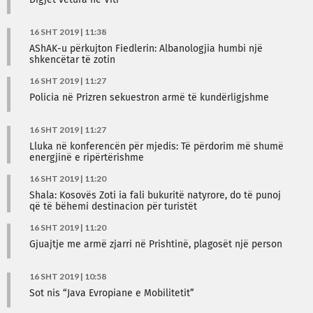
Digjet vetura në Viti
16 SHT 2019 | 11:38
AShAK-u përkujton Fiedlerin: Albanologjia humbi një
shkencëtar të zotin
16 SHT 2019 | 11:27
Policia në Prizren sekuestron armë të kundërligjshme
16 SHT 2019 | 11:27
Lluka në konferencën për mjedis: Të përdorim më shumë
energjinë e ripërtërishme
16 SHT 2019 | 11:20
Shala: Kosovës Zoti ia fali bukuritë natyrore, do të punoj
që të bëhemi destinacion për turistët
16 SHT 2019 | 11:20
Gjuajtje me armë zjarri në Prishtinë, plagosët një person
16 SHT 2019 | 10:58
Sot nis “Java Evropiane e Mobilitetit”