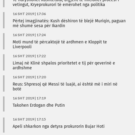
Të ndryshohet Kushtetuta, urgjent të iniciohet procesi i
vetingut, Kryeprokurori të emërohet nga politika
16 SHT 2019 | 17:36
Përtej imagjinatës: Kush dëshiron të blejë Muriqin, paguan
më shumë sesa për Ikardin
16 SHT 2019 | 17:24
Moti mund të përcaktojë të ardhmen e Kloppit te
Liverpooli
16 SHT 2019 | 17:22
Limaj në Klinë shpalos prioritetet e tij për qeverinë e
ardhshme
16 SHT 2019 | 17:20
Reus: Shpresoj që Messi të luajë, ai është më i miri në
botë
16 SHT 2019 | 17:19
Takohen Erdogan dhe Putin
16 SHT 2019 | 17:15
Apeli shkarkon nga detyra prokurorin Bujar Hoti