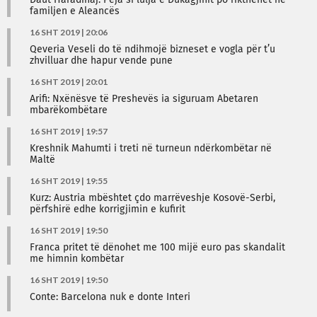
Daut Haradinaj: Peja si lulja e Dukagjinit po rikthehet në
familjen e Aleancës
16 SHT 2019 | 20:06
Qeveria Veseli do të ndihmojë bizneset e vogla për t’u
zhvilluar dhe hapur vende pune
16 SHT 2019 | 20:01
Arifi: Nxënësve të Preshevës ia siguruam Abetaren
mbarëkombëtare
16 SHT 2019 | 19:57
Kreshnik Mahumti i treti në turneun ndërkombëtar në
Maltë
16 SHT 2019 | 19:55
Kurz: Austria mbështet çdo marrëveshje Kosovë-Serbi,
përfshirë edhe korrigjimin e kufirit
16 SHT 2019 | 19:50
Franca pritet të dënohet me 100 mijë euro pas skandalit
me himnin kombëtar
16 SHT 2019 | 19:50
Conte: Barcelona nuk e donte Interi