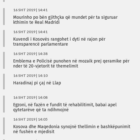
16 SHT 2019 | 14:41
Mourinho po bën gjithçka që mundet për ta siguruar
kthimin te Real Madridi
16 SHT 2019 | 14:41
Kuvendi i Kosovës rangohet i dyti në rajon për
transparencë parlamentare
16 SHT 2019 | 14:38
Emblema e Policisë punohen në mozaik prej qeramike për
nder të 20-vjetorit të themelimit
16 SHT 2019 | 14:10
Haradinaj pi çaj në Llap
16 SHT 2019 | 14:08
Egzoni, në fazën e fundit të rehabilitimit, babai apel
qytetarëve që ta ndihmojnë
16 SHT 2019 | 14:05
Kosova dhe Maqedonia synojnë thellimin e bashkëpunimit
në fushën e mjedisit