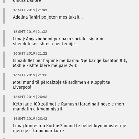
qindra banorë
16 SHT 2019 | 21:45
Adelina Tahiri po jeton mes luksit…
16 SHT 2019 | 21:32
Limaj: Angazhohemi për pako sociale, sigurim
shëndetësor, shtesa për fëmijë…
16 SHT 2019 | 21:22
Ismaili flet për hajninë me barna: Një bar që kushton 8 €,
MSh e kishte blerë më parë 24 €
16 SHT 2019 | 21:00
Moti mund të përcaktojë të ardhmen e Kloppit te
Liverpooli
16 SHT 2019 | 20:46
Këto janë 100 zotimet e Ramush Haradinajt nëse e merr
mandatin e Kryeministrit
16 SHT 2019 | 20:42
Limaj konteston Kurtin: S’mund të bëhet kryeministër një
njeri që s’ka punuar kurrë