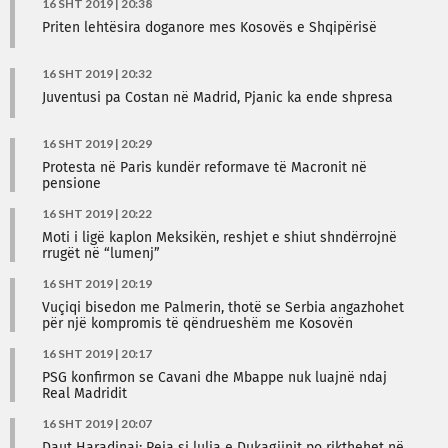
16 SHT 2019 | 20:38
Priten lehtësira doganore mes Kosovës e Shqipërisë
16 SHT 2019 | 20:32
Juventusi pa Costan në Madrid, Pjanic ka ende shpresa
16 SHT 2019 | 20:29
Protesta në Paris kundër reformave të Macronit në
pensione
16 SHT 2019 | 20:22
Moti i ligë kaplon Meksikën, reshjet e shiut shndërrojnë
rrugët në “lumenj”
16 SHT 2019 | 20:19
Vuçiqi bisedon me Palmerin, thotë se Serbia angazhohet
për një kompromis të qëndrueshëm me Kosovën
16 SHT 2019 | 20:17
PSG konfirmon se Cavani dhe Mbappe nuk luajnë ndaj
Real Madridit
16 SHT 2019 | 20:07