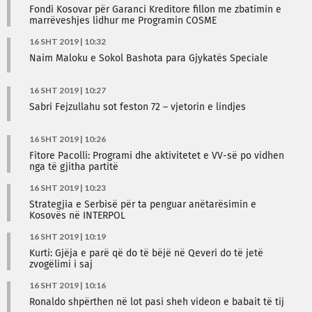
Fondi Kosovar për Garanci Kreditore fillon me zbatimin e
marrëveshjes lidhur me Programin COSME
16 SHT 2019 | 10:32
Naim Maloku e Sokol Bashota para Gjykatës Speciale
16 SHT 2019 | 10:27
Sabri Fejzullahu sot feston 72 – vjetorin e lindjes
16 SHT 2019 | 10:26
Fitore Pacolli: Programi dhe aktivitetet e VV-së po vidhen
nga të gjitha partitë
16 SHT 2019 | 10:23
Strategjia e Serbisë për ta penguar anëtarësimin e
Kosovës në INTERPOL
16 SHT 2019 | 10:19
Kurti: Gjëja e parë që do të bëjë në Qeveri do të jetë
zvogëlimi i saj
16 SHT 2019 | 10:16
Ronaldo shpërthen në lot pasi sheh videon e babait të tij