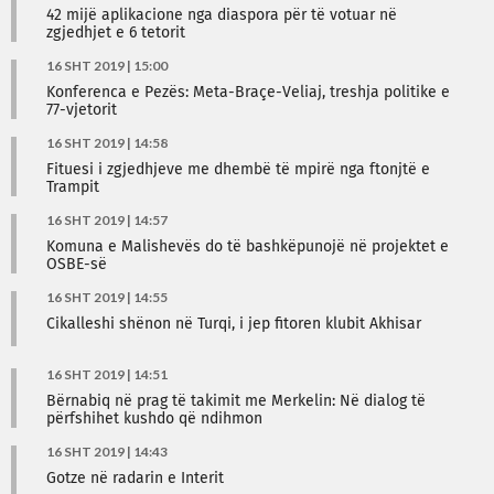
42 mijë aplikacione nga diaspora për të votuar në
zgjedhjet e 6 tetorit
16 SHT 2019 | 15:00
Konferenca e Pezës: Meta-Braçe-Veliaj, treshja politike e
77-vjetorit
16 SHT 2019 | 14:58
Fituesi i zgjedhjeve me dhembë të mpirë nga ftonjtë e
Trampit
16 SHT 2019 | 14:57
Komuna e Malishevës do të bashkëpunojë në projektet e
OSBE-së
16 SHT 2019 | 14:55
Cikalleshi shënon në Turqi, i jep fitoren klubit Akhisar
16 SHT 2019 | 14:51
Bërnabiq në prag të takimit me Merkelin: Në dialog të
përfshihet kushdo që ndihmon
16 SHT 2019 | 14:43
Gotze në radarin e Interit