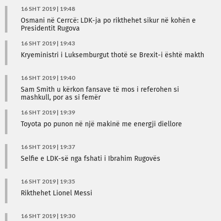
16 SHT 2019 | 19:48
Osmani në Cerrcë: LDK-ja po rikthehet sikur në kohën e
Presidentit Rugova
16 SHT 2019 | 19:43
Kryeministri i Luksemburgut thotë se Brexit-i është makth
16 SHT 2019 | 19:40
Sam Smith u kërkon fansave të mos i referohen si
mashkull, por as si femër
16 SHT 2019 | 19:39
Toyota po punon në një makinë me energji diellore
16 SHT 2019 | 19:37
Selfie e LDK-së nga fshati i Ibrahim Rugovës
16 SHT 2019 | 19:35
Rikthehet Lionel Messi
16 SHT 2019 | 19:30