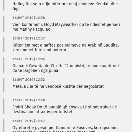
Hailey tha se u ndje inferiore ndaj shoqeve Kendall dhe
Gigi
16 SHT 2019 | 12:58
Vjen konfirmimi, Floyd Mayweather do të ndeshet përsëri
me Manny Pacquiao
16 SHT 2019 | 12:57
Rriten çmimet e naftës pas sulmeve në Arabinë Saudite,
kërcënohet furnizimi botëror
16 SHT 2019 | 12:54
Osmani: Qeveria do t’i ketë 12 ministri, të punësuarit nuk
do të largohen nga puna
16 SHT 2019 | 12:52
Meta: BE le të na vendosë kushte për negociatat
16 SHT 2019 | 12:48
Endrit Shala: Do të punojë që Kosova të shndërrohet në
destinacion atraktiv për turistët
16 SHT 2019 | 12:47
Qytetarët e pyesin për flamurin e Kosovës, korrupsionin,