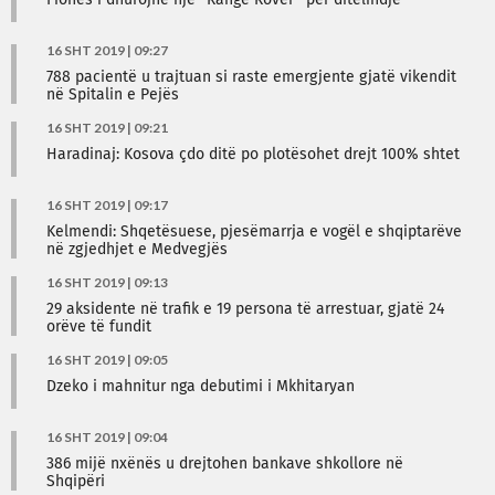
Fionës i dhurojnë një “Range Rover” për ditëlindje
16 SHT 2019 | 09:27
788 pacientë u trajtuan si raste emergjente gjatë vikendit
në Spitalin e Pejës
16 SHT 2019 | 09:21
Haradinaj: Kosova çdo ditë po plotësohet drejt 100% shtet
16 SHT 2019 | 09:17
Kelmendi: Shqetësuese, pjesëmarrja e vogël e shqiptarëve
në zgjedhjet e Medvegjës
16 SHT 2019 | 09:13
29 aksidente në trafik e 19 persona të arrestuar, gjatë 24
orëve të fundit
16 SHT 2019 | 09:05
Dzeko i mahnitur nga debutimi i Mkhitaryan
16 SHT 2019 | 09:04
386 mijë nxënës u drejtohen bankave shkollore në
Shqipëri