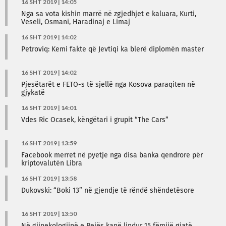
16 SHT 2019 | 14:05
Nga sa vota kishin marrë në zgjedhjet e kaluara, Kurti,
Veseli, Osmani, Haradinaj e Limaj
16 SHT 2019 | 14:02
Petroviq: Kemi fakte që Jevtiqi ka blerë diplomën master
16 SHT 2019 | 14:02
Pjesëtarët e FETO-s të sjellë nga Kosova paraqiten në
gjykatë
16 SHT 2019 | 14:01
Vdes Ric Ocasek, këngëtari i grupit “The Cars”
16 SHT 2019 | 13:59
Facebook merret në pyetje nga disa banka qendrore për
kriptovalutën Libra
16 SHT 2019 | 13:58
Dukovski: “Boki 13” në gjendje të rëndë shëndetësore
16 SHT 2019 | 13:50