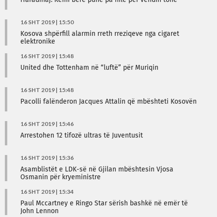
Haradinaj: Kemi bërë punë pa hile për vendin tonë
16 SHT 2019 | 15:50
Kosova shpërfill alarmin rreth rreziqeve nga cigaret
elektronike
16 SHT 2019 | 15:48
United dhe Tottenham në “luftë” për Muriqin
16 SHT 2019 | 15:48
Pacolli falënderon Jacques Attalin që mbështeti Kosovën
16 SHT 2019 | 15:46
Arrestohen 12 tifozë ultras të Juventusit
16 SHT 2019 | 15:36
Asamblistët e LDK-së në Gjilan mbështesin Vjosa
Osmanin për kryeministre
16 SHT 2019 | 15:34
Paul Mccartney e Ringo Star sërish bashkë në emër të
John Lennon