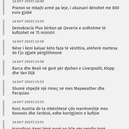
16 SHT 2019 | 16:00
Pranon se mbajti armë pa leje, i akuzuari dënohet me 800
euro gjobë
16 SHT 2019 | 15:59
Demokracia Plus kërkon që Qeveria e ardhshme të
kufizohet në 15 ministri
16 SHT 2019 | 15:58
Nëse i keni kaluar këto faza të vështira, atëherë martesa
do t’ju zgjatë përgjithmonë
16 SHT 2019 | 15:58
Barca dhe Reali në garë për dyshen e Liverpoolit, Klopp
dhe Van Dijk
16 SHT 2019 | 15:53
Shumë shpejtë një rimeç në mes Mayweather dhe
Pacquiao
16 SHT 2019 | 15:53
Kurz: Austria do ta mbështesë çdo marrëveshje mes
Kosovës dhe Serbisë, edhe korrigjimin e kufijve
16 SHT 2019 | 15:51