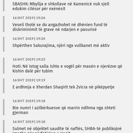
SBASHK: Mbyllja e shkollave në Kamenicë nuk sjell
edukim cilësor për nxënësit
16 SHT 2019 | 19:26
Veseli thotë se do angazhohet në dhënien fund të
diskriminimit të grave në ndarjen e pasurisë
16 SHT 2019 | 19:24
​Shpërthen Sakurajima, njëri nga vullkanet më aktiv
16 SHT 2019 | 19:23
Hoti: Në Istog salla ishte e vogël për masën e njerëzve që
kishin dalë për tubim
16 SHT 2019 | 19:19
E ardhmja e Xherdan Shaqirit tek Zvicra në pikëpyetje
16 SHT 2019 | 19:18
Bie numri i azilkërkuesve që marrin ndihma nga shteti
gjerman
16 SHT 2019 | 19:18
Sulmet në objektet saudite të naftës, SHBA-të publikojnë