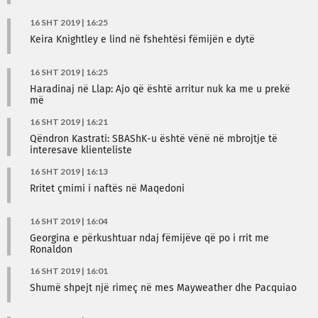
16 SHT 2019 | 16:25
Keira Knightley e lind në fshehtësi fëmijën e dytë
16 SHT 2019 | 16:25
Haradinaj në Llap: Ajo që është arritur nuk ka me u prekë
më
16 SHT 2019 | 16:21
Qëndron Kastrati: SBAShK-u është vënë në mbrojtje të
interesave klienteliste
16 SHT 2019 | 16:13
Rritet çmimi i naftës në Maqedoni
16 SHT 2019 | 16:04
Georgina e përkushtuar ndaj fëmijëve që po i rrit me
Ronaldon
16 SHT 2019 | 16:01
Shumë shpejt një rimeç në mes Mayweather dhe Pacquiao