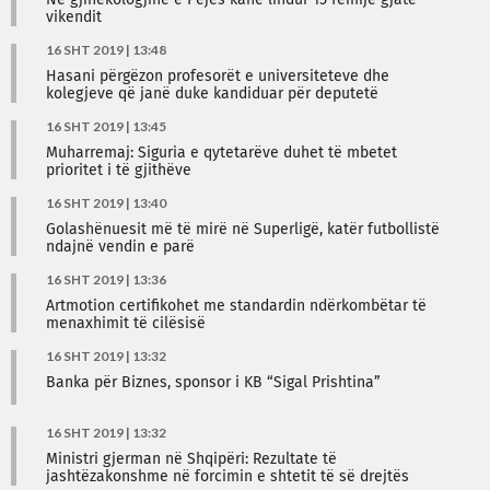
Në gjinekologjinë e Pejës kanë lindur 15 fëmijë gjatë
vikendit
16 SHT 2019 | 13:48
Hasani përgëzon profesorët e universiteteve dhe
kolegjeve që janë duke kandiduar për deputetë
16 SHT 2019 | 13:45
Muharremaj: Siguria e qytetarëve duhet të mbetet
prioritet i të gjithëve
16 SHT 2019 | 13:40
Golashënuesit më të mirë në Superligë, katër futbollistë
ndajnë vendin e parë
16 SHT 2019 | 13:36
Artmotion certifikohet me standardin ndërkombëtar të
menaxhimit të cilësisë
16 SHT 2019 | 13:32
Banka për Biznes, sponsor i KB “Sigal Prishtina”
16 SHT 2019 | 13:32
Ministri gjerman në Shqipëri: Rezultate të
jashtëzakonshme në forcimin e shtetit të së drejtës