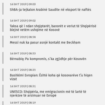
16 SHT 2019 | 09:03
ShBA-ja tejkalon Arabinë Saudite në eksport të naftës
16 SHT 2019 | 09:02
Taksa që i ndan shqiptarët, banorët e veriut të Shqipërisë
blejnë vetëm ushqime në Kosovë
16 SHT 2019 | 08:58
Messi nuk ka pasur asnjë kontakt me Beckham
16 SHT 2019 | 08:53
Bërnabiq: Pa kompromis, s`ka zgjidhje për Kosovën
16 SHT 2019 | 08:35
Bashkimi Evropian: Është koha që kosovarëve t’u hiqen
vizat
16 SHT 2019 | 08:31
UNESCO: Shqipëria, me emigracionin më të lartë të
njerëzve të arsimuar në Evropë
16 SHT 2019 | 08:19