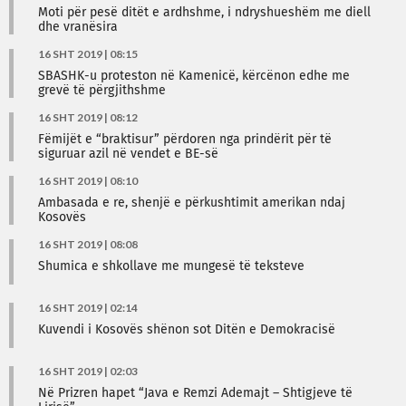
Moti për pesë ditët e ardhshme, i ndryshueshëm me diell
dhe vranësira
16 SHT 2019 | 08:15
SBASHK-u proteston në Kamenicë, kërcënon edhe me
grevë të përgjithshme
16 SHT 2019 | 08:12
Fëmijët e “braktisur” përdoren nga prindërit për të
siguruar azil në vendet e BE-së
16 SHT 2019 | 08:10
Ambasada e re, shenjë e përkushtimit amerikan ndaj
Kosovës
16 SHT 2019 | 08:08
Shumica e shkollave me mungesë të teksteve
16 SHT 2019 | 02:14
Kuvendi i Kosovës shënon sot Ditën e Demokracisë
16 SHT 2019 | 02:03
Në Prizren hapet “Java e Remzi Ademajt – Shtigjeve të