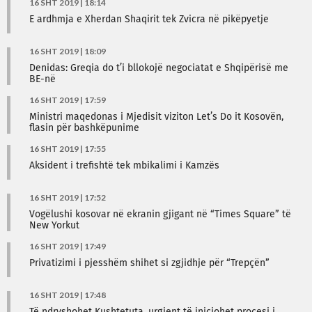
16 SHT 2019 | 18:14
E ardhmja e Xherdan Shaqirit tek Zvicra në pikëpyetje
16 SHT 2019 | 18:09
Denidas: Greqia do t’i bllokojë negociatat e Shqipërisë me
BE-në
16 SHT 2019 | 17:59
Ministri maqedonas i Mjedisit viziton Let’s Do it Kosovën,
flasin për bashkëpunime
16 SHT 2019 | 17:55
Aksident i trefishtë tek mbikalimi i Kamzës
16 SHT 2019 | 17:52
Vogëlushi kosovar në ekranin gjigant në “Times Square” të
New Yorkut
16 SHT 2019 | 17:49
Privatizimi i pjesshëm shihet si zgjidhje për “Trepçën”
16 SHT 2019 | 17:48