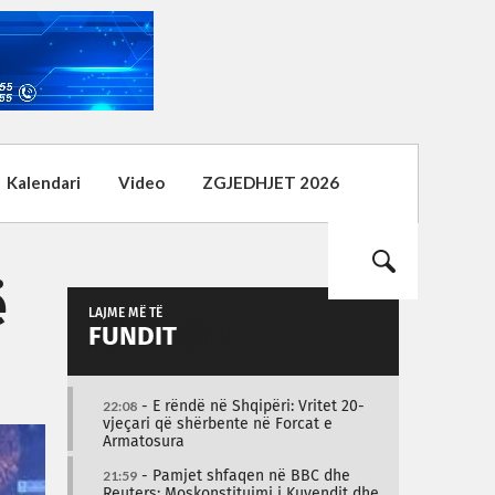
Kalendari
Video
ZGJEDHJET 2026
ë
LAJME MË TË
FUNDIT
22:08
- E rëndë në Shqipëri: Vritet 20-
vjeçari që shërbente në Forcat e
Armatosura
21:59
- Pamjet shfaqen në BBC dhe
Reuters: Moskonstituimi i Kuvendit dhe