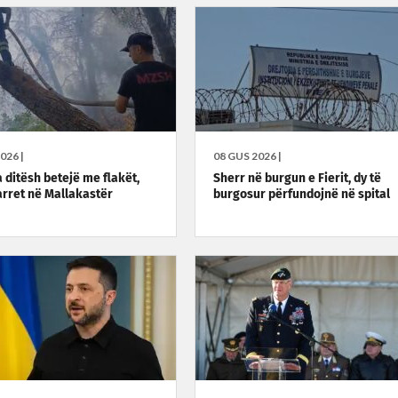
026 |
08 GUS 2026 |
a ditësh betejë me flakët,
Sherr në burgun e Fierit, dy të
jarret në Mallakastër
burgosur përfundojnë në spital