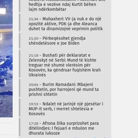
hedhja e vezëve ndaj Kurtit bëhen
lajm ndërkombëtar
21:34
- Muhaxheri: VV-ja nuk e do një
opozitë aktive, PDK-ja dhe Aleanca
duhet ta dinamizojnë veprimin politik
21:30
- Përkeqësohet gjendja
shëndetësore e Joe Biden
21:18
- Bushati për deklaratat e
Zelenskyt në Serbi: Mund të kishte
treguar më shumë vlerësim për
Kosovën, ka qëndruar fuqishëm krah
Ukrainës
20:46
- Burim Ramadani: Mbajeni
pushtetin, por harrojeni që mund ta
prishni shtetin
19:53
- Ndalet në Jarinjë një pjesëtar i
MUP-it serb, i merret shtetësia e
Kosovës
17:28
- Afrona Dika surprizohet para
ditëlindjes: I fejuari e mbulon me
dhurata luksoze