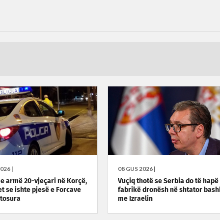
026 |
08 GUS 2026 |
me armë 20-vjeçari në Korçë,
Vuçiq thotë se Serbia do të hapë
t se ishte pjesë e Forcave
fabrikë dronësh në shtator bas
tosura
me Izraelin