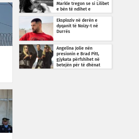
Markle tregon se si Lilibet
e bën të ndihet e
guximshme
Eksploziv në derën e
dyqanit të Noizy-t në
Durrës
Angelina Jolie nën
presionin e Brad Pitt,
gjykata përfshihet në
betejën për të dhënat
financiare