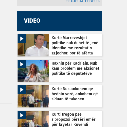
TË GJITHA TË DITËS
VIDEO
Kurti: Marrëveshjet
politike nuk duhet të jenë
identike me rezultatin
zgjedhor, por të afërta
Haxhiu për Kadriajn: Nuk
kam problem me aksionet
politike të deputetëve
Kurti: Nuk ankohem që
hedhin vezë, ankohem që
s’duan të takohen
Kurti tregon pse
s’propozoi përsëri emër
për kryetar Kuvendi