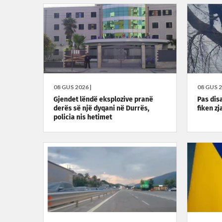
08 GUS 2026 |
08 GUS 2
Gjendet lëndë eksplozive pranë
Pas dis
derës së një dyqani në Durrës,
fiken z
policia nis hetimet