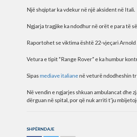
Një shqiptar ka vdekur në një aksident në Itali.
Ngjarja tragjike ka ndodhur në orët e para të
Raportohet se viktima është 22-vjeçari Arnold 
Vetura e tipit “Range Rover” e ka humbur kontr
Sipas
mediave italiane
në veturë ndodheshin tre
Në vendin e ngjarjes shkuan ambulancat dhe zjar
dërguan në spital, por që nuk arriti t’ju mbijeto
SHPËRNDAJE