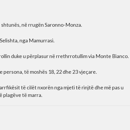
 së shtunës, në rrugën Saronno-Monza.
Selishta, nga Mamurrasi.
ollin duke u përplasur në rrethrrotullim via Monte Bianco.
 persona, të moshës 18, 22 dhe 23 vjeçare.
rfikësit të cilët nxorën nga mjeti të rinjtë dhe më pas u
jë plagëve të marra.