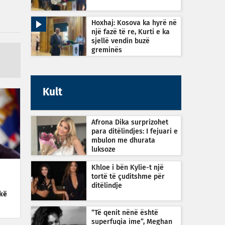
Hoxhaj: Kosova ka hyrë në
një fazë të re, Kurti e ka
sjellë vendin buzë
greminës
Kult
Afrona Dika surprizohet
para ditëlindjes: I fejuari e
mbulon me dhurata
luksoze
Khloe i bën Kylie-t një
tortë të çuditshme për
ditëlindje
hkë
“Të qenit nënë është
superfuqia ime”, Meghan