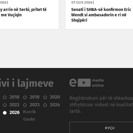
026 |
07 GUS 2026 |
 arrin në Serbi, pritet të
Senati i SHBA-së konfirmon Eric
 me Vuçiqin
Wendt si ambasadorin e ri në
Shqipëri
ivi i lajmeve
2018
2019
2020
Regjistrohuni për të shkarku
2022
2023
2024
shfrytëzuar videot në kualitet
Korrik
lartë.
2026
Gusht
KYÇU