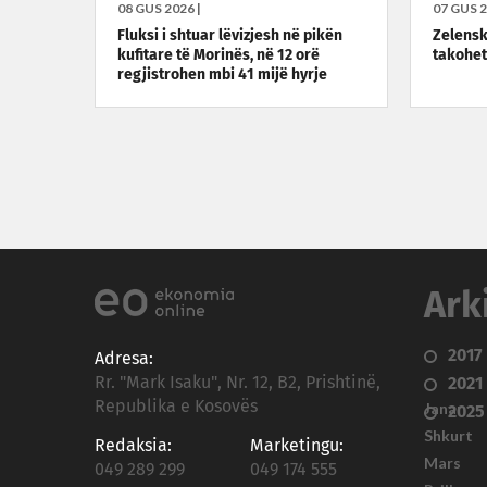
08 GUS 2026 |
07 GUS 2
Fluksi i shtuar lëvizjesh në pikën
Zelensky
kufitare të Morinës, në 12 orë
takohet
regjistrohen mbi 41 mijë hyrje
Ark
2017
Adresa:
Rr. "Mark Isaku", Nr. 12, B2, Prishtinë,
2021
Republika e Kosovës
Janar
2025
Shkurt
Redaksia:
Marketingu:
Mars
049 289 299
049 174 555