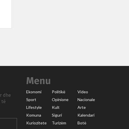
Menu
Ekonomi
Politikë
Video
ar dhe
Sport
Opinione
Nacionale
 të
Lifestyle
Kult
Arte
Komuna
Siguri
Kalendari
Kuriozitete
Turizëm
Botë