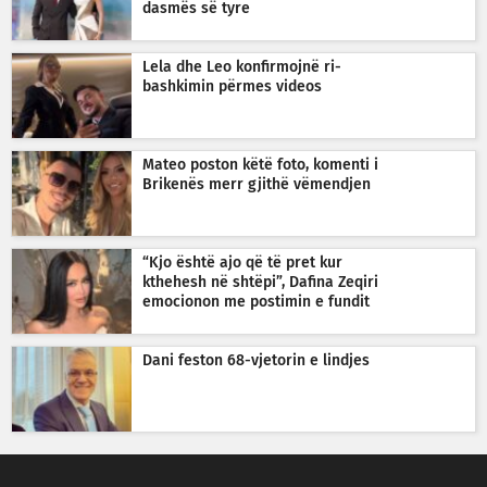
dasmës së tyre
Lela dhe Leo konfirmojnë ri-
bashkimin përmes videos
Mateo poston këtë foto, komenti i
Brikenës merr gjithë vëmendjen
“Kjo është ajo që të pret kur
kthehesh në shtëpi”, Dafina Zeqiri
emocionon me postimin e fundit
Dani feston 68-vjetorin e lindjes