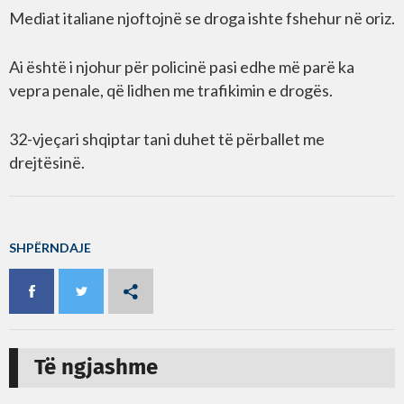
Mediat italiane njoftojnë se droga ishte fshehur në oriz.
Ai është i njohur për policinë pasi edhe më parë ka
vepra penale, që lidhen me trafikimin e drogës.
32-vjeçari shqiptar tani duhet të përballet me
drejtësinë.
SHPËRNDAJE
Të ngjashme