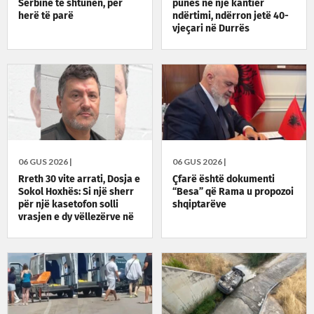
Serbinë të shtunën, për
punës në një kantier
herë të parë
ndërtimi, ndërron jetë 40-
vjeçari në Durrës
06 GUS 2026 |
06 GUS 2026 |
Rreth 30 vite arrati, Dosja e
Çfarë është dokumenti
Sokol Hoxhës: Si një sherr
“Besa” që Rama u propozoi
për një kasetofon solli
shqiptarëve
vrasjen e dy vëllezërve në
Patos