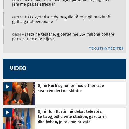
- Nëse hiqni 5 sende nga apartamenti juaj, do të
jeni më pak të stresuar
08:37
- UEFA zyrtarizon dy rregulla të reja që prekin të
gjitha garat evropiane
08:36
- Meta në telashe, gjobitet me 567 milionë dollarë
për sigurinë e fëmijëve
TË GJITHA TË DITËS
VIDEO
Gjini: Kurti synon të mos e thërrasë
seancën deri në shtator
Gjini fton Kurtin në debat televiziv:
Le ta zgjedhë vetë studion, gazetarin
dhe kohën, jo takime private