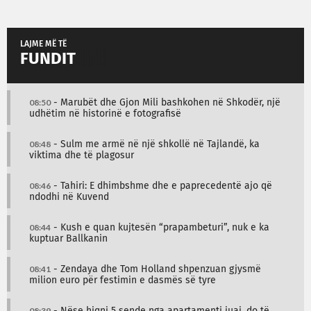
LAJME MË TË
FUNDIT
08:50
- Marubët dhe Gjon Mili bashkohen në Shkodër, një
udhëtim në historinë e fotografisë
08:48
- Sulm me armë në një shkollë në Tajlandë, ka
viktima dhe të plagosur
08:46
- Tahiri: E dhimbshme dhe e paprecedentë ajo që
ndodhi në Kuvend
08:44
- Kush e quan kujtesën “prapambeturi”, nuk e ka
kuptuar Ballkanin
08:41
- Zendaya dhe Tom Holland shpenzuan gjysmë
milion euro për festimin e dasmës së tyre
08:39