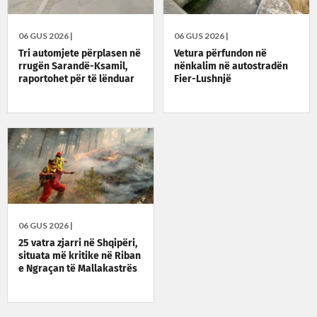
06 GUS 2026 |
06 GUS 2026 |
Tri automjete përplasen në
Vetura përfundon në
rrugën Sarandë-Ksamil,
nënkalim në autostradën
raportohet për të lënduar
Fier-Lushnjë
06 GUS 2026 |
25 vatra zjarri në Shqipëri,
situata më kritike në Riban
e Ngraçan të Mallakastrës