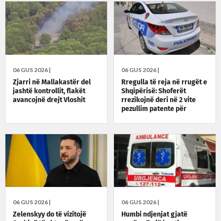
06 GUS 2026 |
06 GUS 2026 |
Zjarri në Mallakastër del
Rregulla të reja në rrugët e
jashtë kontrollit, flakët
Shqipërisë: Shoferët
avancojnë drejt Vloshit
rrezikojnë deri në 2 vite
pezullim patente për
alkoolin
06 GUS 2026 |
06 GUS 2026 |
Zelenskyy do të vizitojë
Humbi ndjenjat gjatë