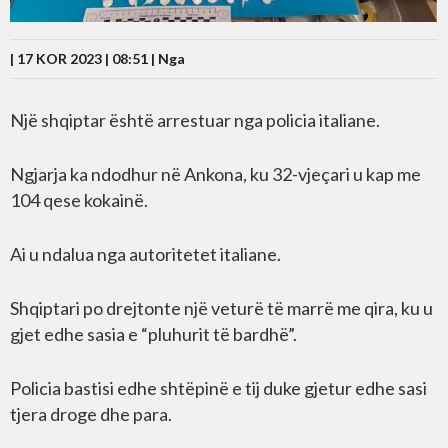
| 17 KOR 2023 | 08:51 |
Nga
Një shqiptar është arrestuar nga policia italiane.
Ngjarja ka ndodhur në Ankona, ku 32-vjeçari u kap me
104 qese kokainë.
Ai u ndalua nga autoritetet italiane.
Shqiptari po drejtonte një veturë të marrë me qira, ku u
gjet edhe sasia e “pluhurit të bardhë”.
Policia bastisi edhe shtëpinë e tij duke gjetur edhe sasi
tjera droge dhe para.