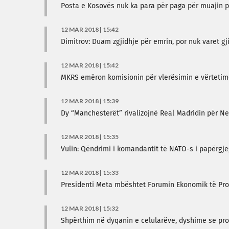
Posta e Kosovës nuk ka para për paga për muajin pr
12 MAR 2018 | 15:42
Dimitrov: Duam zgjidhje për emrin, por nuk varet gj
12 MAR 2018 | 15:42
MKRS emëron komisionin për vlerësimin e vërtetim
12 MAR 2018 | 15:39
Dy “Manchesterët” rivalizojnë Real Madridin për N
12 MAR 2018 | 15:35
Vulin: Qëndrimi i komandantit të NATO-s i papërgj
12 MAR 2018 | 15:33
Presidenti Meta mbështet Forumin Ekonomik të Pr
12 MAR 2018 | 15:32
Shpërthim në dyqanin e celularëve, dyshime se pro