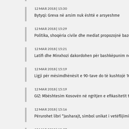
12 MAR 2018 | 15:30
Bytyqi: Greva në arsim nuk është e arsyeshme
12 MAR 2018 | 15:29
Politika, shoqëria civile dhe mediat propozojnë ba
12 MAR 2018 | 15:21
Latifi dhe Minxhozi dakordohen për bashkëpunim në 
12 MAR 2018 | 15:19
Ligji për mësimdhënësit e 90-tave do të kushtojë 16
12 MAR 2018 | 15:19
GIZ: Mbështesim Kosovën në ngritjen e efikasitetit 
12 MAR 2018 | 15:16
Përurohet libri “Jasharajt, simbol unikat i vetëflijimi