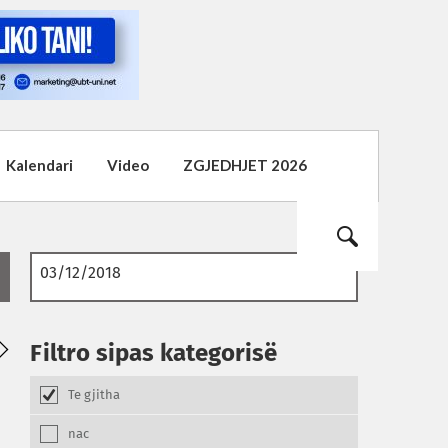
Kalendari
Video
ZGJEDHJET 2026
02
01
Filtro sipas kategorisë
08.2026
08.2026
Te gjitha
nac