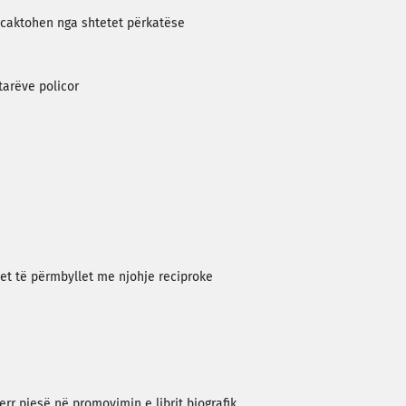
 caktohen nga shtetet përkatëse
tarëve policor
et të përmbyllet me njohje reciproke
rr pjesë në promovimin e librit biografik