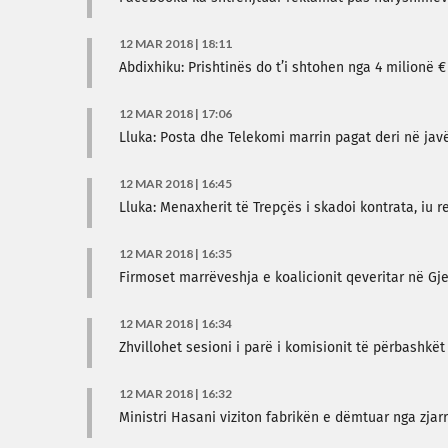
12 MAR 2018 | 18:11
Abdixhiku: Prishtinës do t’i shtohen nga 4 milionë €
12 MAR 2018 | 17:06
Lluka: Posta dhe Telekomi marrin pagat deri në ja
12 MAR 2018 | 16:45
Lluka: Menaxherit të Trepçës i skadoi kontrata, iu
12 MAR 2018 | 16:35
Firmoset marrëveshja e koalicionit qeveritar në Gj
12 MAR 2018 | 16:34
Zhvillohet sesioni i parë i komisionit të përbashk
12 MAR 2018 | 16:32
Ministri Hasani viziton fabrikën e dëmtuar nga zja