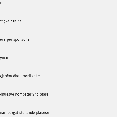
ill
ithçka nga ne
eve për sponsorizim
eymarin
egjshëm dhe i rrezikshëm
odhuesve Kombëtar Shqiptarë
nari përgatiste lëndë plasëse