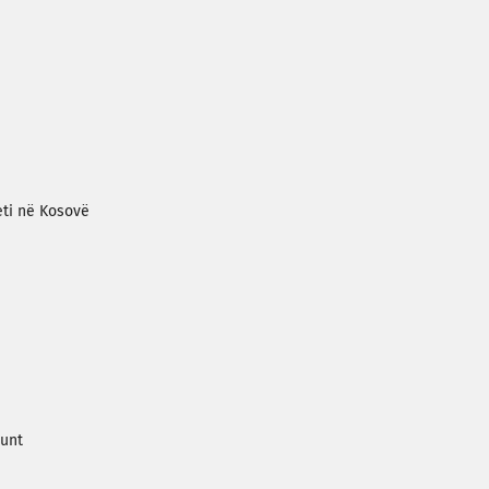
teti në Kosovë
i
lunt