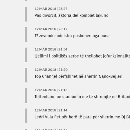
12 MAR 2018 | 23:27
Pas divorcit, aktorja del komplet lakuriq
12 MAR 2018 | 23:17
17 zëvendësministra pushohen nga puna
12 MAR 2018 | 21:54
Qëllimi i politikës serbe të thellohet jofunksionali
12 MAR 2018 | 21:20
Top Channel përfshihet në sherrin Nano-Bejleri
12 MAR 2018 | 21:16
Tottenham me stadiumin më të shtrenjtë në Britan
12 MAR 2018 | 21:14
Ledri Vula flet për herë të parë për sherrin me Dj B