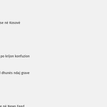
rëse në Kosovë
po krijon konfuzion
d dhunës ndaj grave
ve në News Feed