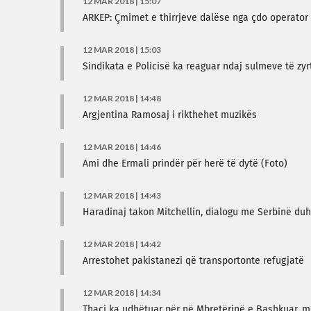
12 MAR 2018 | 15:07
ARKEP: Çmimet e thirrjeve dalëse nga çdo operator
12 MAR 2018 | 15:03
Sindikata e Policisë ka reaguar ndaj sulmeve të zyr
12 MAR 2018 | 14:48
Argjentina Ramosaj i rikthehet muzikës
12 MAR 2018 | 14:46
Ami dhe Ermali prindër për herë të dytë (Foto)
12 MAR 2018 | 14:43
Haradinaj takon Mitchellin, dialogu me Serbinë duh
12 MAR 2018 | 14:42
Arrestohet pakistanezi që transportonte refugjatë
12 MAR 2018 | 14:34
Thaçi ka udhëtuar për në Mbretërinë e Bashkuar, me