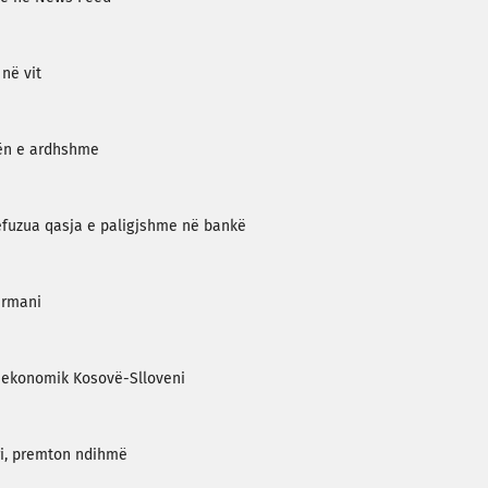
 në vit
vën e ardhshme
 refuzua qasja e paligjshme në bankë
ermani
ët ekonomik Kosovë-Slloveni
rri, premton ndihmë