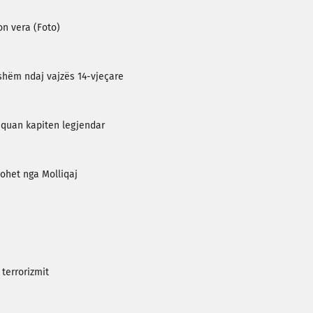
on vera (Foto)
pshëm ndaj vajzës 14-vjeçare
 quan kapiten legjendar
zohet nga Molliqaj
 terrorizmit