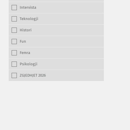
Intervista
Teknologji
Histori
Fun
Femra
Psikologji
ZGJEDHJET 2026