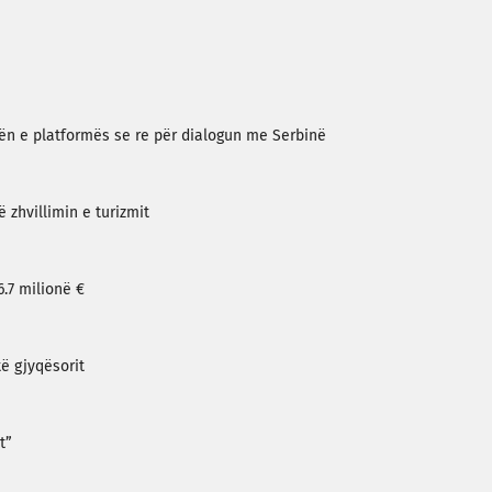
zën e platformës se re për dialogun me Serbinë
zhvillimin e turizmit
.7 milionë €
të gjyqësorit
t”