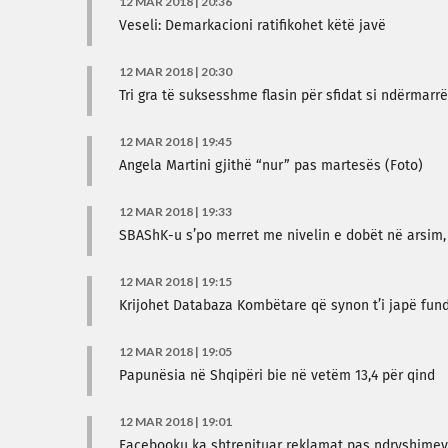
12 MAR 2018 | 20:36
Veseli: Demarkacioni ratifikohet këtë javë
12 MAR 2018 | 20:30
Tri gra të suksesshme flasin për sfidat si ndërmar
12 MAR 2018 | 19:45
Angela Martini gjithë “nur” pas martesës (Foto)
12 MAR 2018 | 19:33
SBAShK-u s’po merret me nivelin e dobët në arsim, 
12 MAR 2018 | 19:15
Krijohet Databaza Kombëtare që synon t’i japë fun
12 MAR 2018 | 19:05
Papunësia në Shqipëri bie në vetëm 13,4 për qind
12 MAR 2018 | 19:01
Facebooku ka shtrenjtuar reklamat pas ndryshime