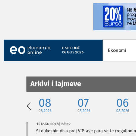
E SHTUNË
Ekonomi
08 GUS 2026
Arkivi i lajmeve
08
07
06
08.2026
08.2026
08.2026
12 MAR 2018 | 23:59
Si dukeshin disa prej VIP-ave para se të rregulloni