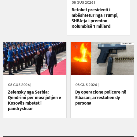
08 GUS 2026 |
Betohet presidenti i
mbështetur nga Trumpi,
SHBA-ja i premton
Kolumbisë 1 miliard
dollarë
08 GUS 2026 |
08 GUS 2026 |
Zelensky nga Serbia:
Dy operacione policore në
Qëndrimi për mosnjohjen e
Elbasan, arrestohen dy
Kosovës mbetet i
persona
pandryshuar