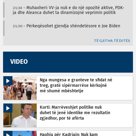
21:34
- Muhaxheri: VV-ja nuk e do një opozitë aktive, PDK-
ja dhe Aleanca duhet ta dinamizojnë veprimin politik
21:30
- Përkeqësohet gjendja shëndetësore e Joe Biden
TË GJITHA TË DITËS
VIDEO
Nga mungesa e granteve te sfidat në
treg, gratë sipërmarrëse kërkojnë
më shumë mbështetje
Kurti: Marrëveshjet politike nuk
duhet të jenë identike me rezultatin
zgjedhor, por të afërta
Haxhiu për Kadriajn: Nuk kam