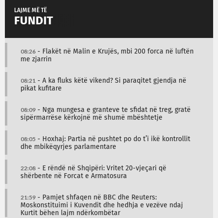
LAJME MË TË
FUNDIT
08:26
- Flakët në Malin e Krujës, mbi 200 forca në luftën
me zjarrin
08:21
- A ka fluks këtë vikend? Si paraqitet gjendja në
pikat kufitare
08:09
- Nga mungesa e granteve te sfidat në treg, gratë
sipërmarrëse kërkojnë më shumë mbështetje
08:05
- Hoxhaj: Partia në pushtet po do t’i ikë kontrollit
dhe mbikëqyrjes parlamentare
22:08
- E rëndë në Shqipëri: Vritet 20-vjeçari që
shërbente në Forcat e Armatosura
21:59
- Pamjet shfaqen në BBC dhe Reuters:
Moskonstituimi i Kuvendit dhe hedhja e vezëve ndaj
Kurtit bëhen lajm ndërkombëtar