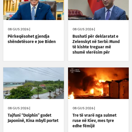
08 GUS 2026 |
08 GUS 2026 |
Përkeqësohet gjendja
Bushati për deklaratat e
shëndetësore e Joe Biden
Zelenskyt në Serbi: Mund
të kishte treguar më
shumë vlerësim për
Kosovën, ka qëndruar
fuqishëm krah Ukrainës
08 GUS 2026 |
08 GUS 2026 |
Tajfuni “Dolphin” godet
Tre të vrarë nga sulmet
Japoninë, Kina mbyll portet
ruse në Kiev, mes tyre
edhe fëmijë