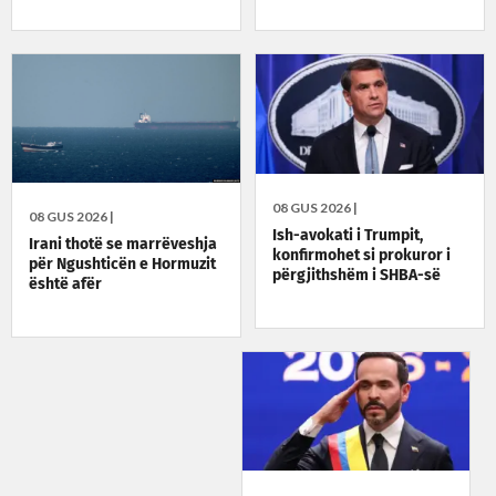
08 GUS 2026 |
08 GUS 2026 |
Ish-avokati i Trumpit,
Irani thotë se marrëveshja
konfirmohet si prokuror i
për Ngushticën e Hormuzit
përgjithshëm i SHBA-së
është afër