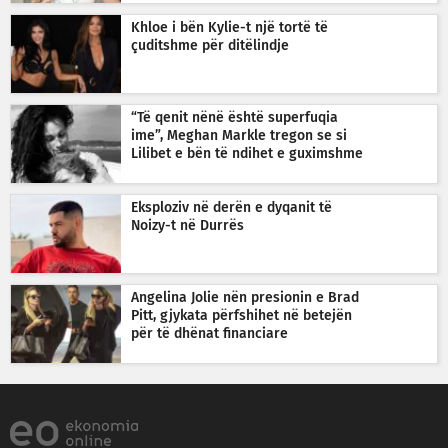
Khloe i bën Kylie-t një tortë të
çuditshme për ditëlindje
“Të qenit nënë është superfuqia
ime”, Meghan Markle tregon se si
Lilibet e bën të ndihet e guximshme
Eksploziv në derën e dyqanit të
Noizy-t në Durrës
Angelina Jolie nën presionin e Brad
Pitt, gjykata përfshihet në betejën
për të dhënat financiare