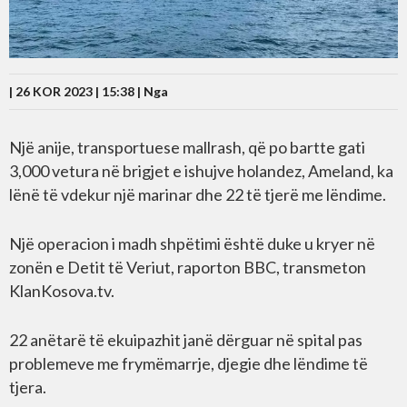
| 26 KOR 2023 | 15:38 |
Nga
Një anije, transportuese mallrash, që po bartte gati
3,000 vetura në brigjet e ishujve holandez, Ameland, ka
lënë të vdekur një marinar dhe 22 të tjerë me lëndime.
Një operacion i madh shpëtimi është duke u kryer në
zonën e Detit të Veriut, raporton BBC, transmeton
KlanKosova.tv.
22 anëtarë të ekuipazhit janë dërguar në spital pas
problemeve me frymëmarrje, djegie dhe lëndime të
tjera.