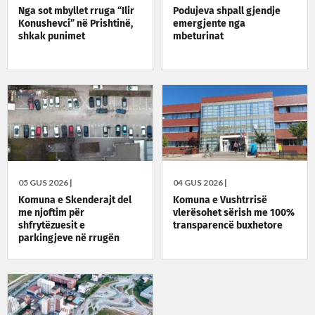
Nga sot mbyllet rruga “Ilir
Podujeva shpall gjendje
Konushevci” në Prishtinë,
emergjente nga
shkak punimet
mbeturinat
05 GUS 2026 |
04 GUS 2026 |
Komuna e Skenderajt del
Komuna e Vushtrrisë
me njoftim për
vlerësohet sërish me 100%
shfrytëzuesit e
transparencë buxhetore
parkingjeve në rrugën
“Fehmi dhe Xheve
Lladrovci”