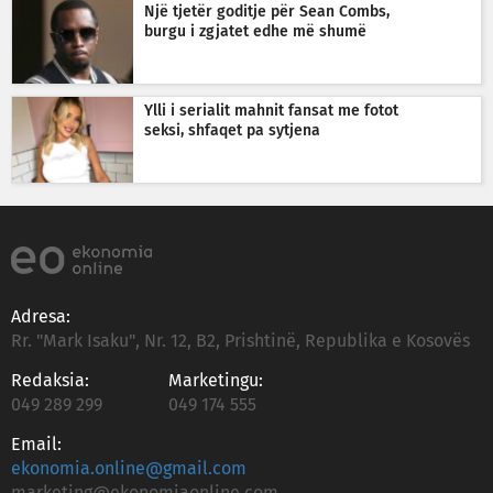
Një tjetër goditje për Sean Combs,
burgu i zgjatet edhe më shumë
Ylli i serialit mahnit fansat me fotot
seksi, shfaqet pa sytjena
Adresa:
Rr. "Mark Isaku", Nr. 12, B2, Prishtinë, Republika e Kosovës
Redaksia:
Marketingu:
049 289 299
049 174 555
Email:
ekonomia.online@gmail.com