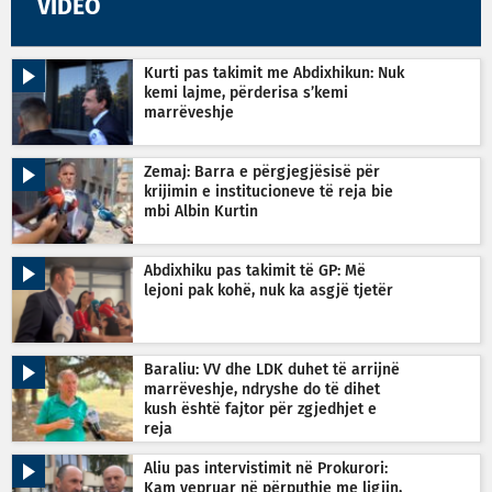
VIDEO
Kurti pas takimit me Abdixhikun: Nuk
kemi lajme, përderisa s’kemi
marrëveshje
Zemaj: Barra e përgjegjësisë për
krijimin e institucioneve të reja bie
mbi Albin Kurtin
Abdixhiku pas takimit të GP: Më
lejoni pak kohë, nuk ka asgjë tjetër
Baraliu: VV dhe LDK duhet të arrijnë
marrëveshje, ndryshe do të dihet
kush është fajtor për zgjedhjet e
reja
Aliu pas intervistimit në Prokurori:
Kam vepruar në përputhje me ligjin,