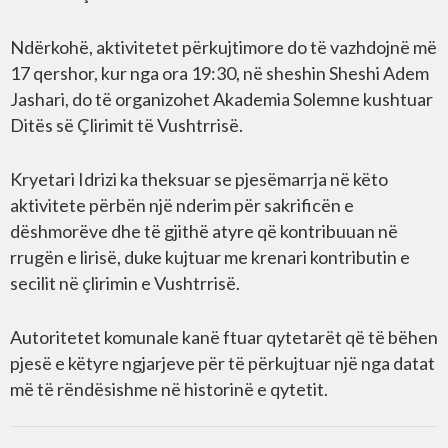
Ndërkohë, aktivitetet përkujtimore do të vazhdojnë më
17 qershor, kur nga ora 19:30, në sheshin Sheshi Adem
Jashari, do të organizohet Akademia Solemne kushtuar
Ditës së Çlirimit të Vushtrrisë.
Kryetari Idrizi ka theksuar se pjesëmarrja në këto
aktivitete përbën një nderim për sakrificën e
dëshmorëve dhe të gjithë atyre që kontribuuan në
rrugën e lirisë, duke kujtuar me krenari kontributin e
secilit në çlirimin e Vushtrrisë.
Autoritetet komunale kanë ftuar qytetarët që të bëhen
pjesë e këtyre ngjarjeve për të përkujtuar një nga datat
më të rëndësishme në historinë e qytetit.