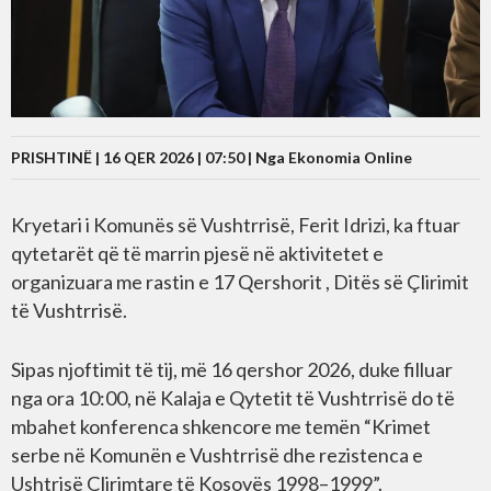
PRISHTINË | 16 QER 2026 | 07:50 |
Nga Ekonomia Online
Kryetari i Komunës së Vushtrrisë, Ferit Idrizi, ka ftuar
qytetarët që të marrin pjesë në aktivitetet e
organizuara me rastin e 17 Qershorit , Ditës së Çlirimit
të Vushtrrisë.
Sipas njoftimit të tij, më 16 qershor 2026, duke filluar
nga ora 10:00, në Kalaja e Qytetit të Vushtrrisë do të
mbahet konferenca shkencore me temën “Krimet
serbe në Komunën e Vushtrrisë dhe rezistenca e
Ushtrisë Çlirimtare të Kosovës 1998–1999”.