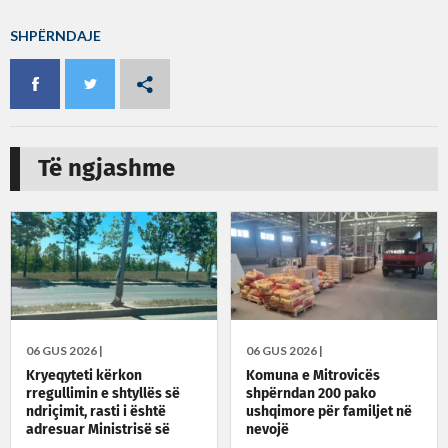
SHPËRNDAJE
Të ngjashme
06 GUS 2026 |
06 GUS 2026 |
Kryeqyteti kërkon
Komuna e Mitrovicës
rregullimin e shtyllës së
shpërndan 200 pako
ndriçimit, rasti i është
ushqimore për familjet në
adresuar Ministrisë së
nevojë
Infrastrukturës