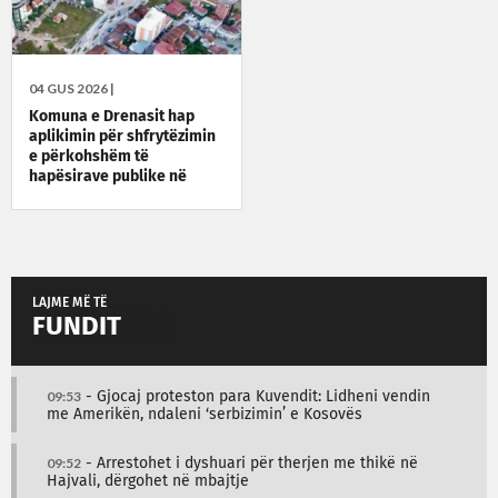
04 GUS 2026 |
Komuna e Drenasit hap
aplikimin për shfrytëzimin
e përkohshëm të
hapësirave publike në
shesh
LAJME MË TË
FUNDIT
09:53
- Gjocaj proteston para Kuvendit: Lidheni vendin
me Amerikën, ndaleni ‘serbizimin’ e Kosovës
09:52
- Arrestohet i dyshuari për therjen me thikë në
Hajvali, dërgohet në mbajtje