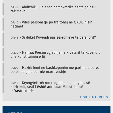
09:46
- Abdixhiku: Balanca demokratike është çelësi i
takimeve
09:45
- Vdes personi që po trajtohej në QKUK, nisin
hetimet
09:43
- Si duket Kuvendi pas zgjedhjeve të qershorit?
09:39
- Hamza: Presim zgjedhjen e kryetarit të Kuvendit
dhe konstituimin e tij
09:29
- Haziri: Jemi në bashkëpunim me partinë e parë,
po bisedojmë për një marrëveshje
09:19
- Kryeqyteti kërkon rregullimin e shtyllës së
ndriçimit, rasti i është adresuar Ministrisë së
Infrastrukturës
TË GJITHA TË DITËS