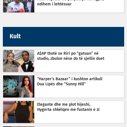
ndihem i lehtësuar
Kult
A$AP thotë se Riri po “gatuan” në
studio, zbulon nëse do të sjellin duet
“Harper’s Bazaar” i kushton artikull
Dua Lipës dhe “Sunny Hill”
Elegante dhe me plot hijeshi,
Hygerta shkëlqen me fustanin e zi