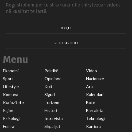
Regjistrohuni për të shkarkuar dhe shfrytëzuar videot
në kualitet të lartë.
KYÇU
REGJISTROHU
Menu
Ekonomi
Politikë
Video
Sport
Opinione
Nacionale
Lifestyle
Kult
Arte
Komuna
Siguri
Kalendari
Kuriozitete
Turizëm
Botë
Rajon
Histori
Barcaleta
Psikologji
Intervista
Teknologji
Femra
Shpalljet
Karriera