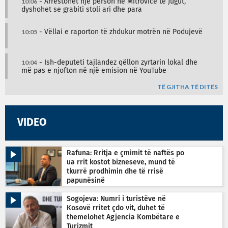
10:06
- Arrestohet një person në Mitrovicë të Jugut,
dyshohet se grabiti stoli ari dhe para
10:05
- Vëllai e raporton të zhdukur motrën në Podujevë
10:04
- Ish-deputeti tajlandez qëllon zyrtarin lokal dhe
më pas e njofton në një emision në YouTube
TË GJITHA TË DITËS
VIDEO
Rafuna: Rritja e çmimit të naftës po
ua rrit kostot bizneseve, mund të
tkurrë prodhimin dhe të rrisë
papunësinë
Sogojeva: Numri i turistëve në
Kosovë rritet çdo vit, duhet të
themelohet Agjencia Kombëtare e
Turizmit