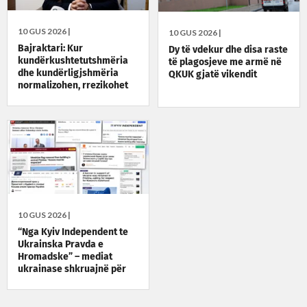
10 GUS 2026 |
10 GUS 2026 |
Bajraktari: Kur
Dy të vdekur dhe disa raste
kundërkushtetutshmëria
të plagosjeve me armë në
dhe kundërligjshmëria
QKUK gjatë vikendit
normalizohen, rrezikohet
rendi institucional
10 GUS 2026 |
“Nga Kyiv Independent te
Ukrainska Pravda e
Hromadske” – mediat
ukrainase shkruajnë për
reagimin e Kosovës ndaj
Zelenskyt