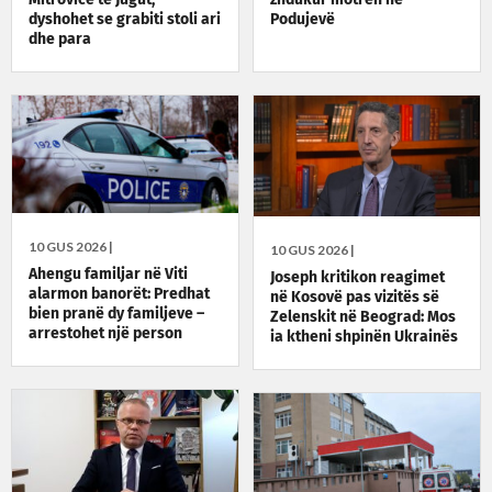
dyshohet se grabiti stoli ari
Podujevë
dhe para
10 GUS 2026 |
10 GUS 2026 |
Ahengu familjar në Viti
Joseph kritikon reagimet
alarmon banorët: Predhat
në Kosovë pas vizitës së
bien pranë dy familjeve –
Zelenskit në Beograd: Mos
arrestohet një person
ia ktheni shpinën Ukrainës