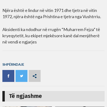
Njëra është e lindur në vitin 1971 dhe tjetra në vitin
1972, njëra është nga Prishtina e tjetra nga Vushtrriu.
Aksidenti ka ndodhur në rrugën “Muharrem Fejza” të
kryeqytetit, ku ekipet mjekësore kanë dal menjëherë
në vendi e ngjarjes
SHPËRNDAJE
Të ngjashme