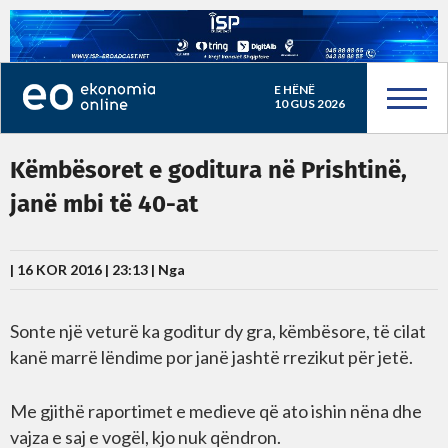
E HËNË
10 GUS 2026
Këmbësoret e goditura në Prishtinë,
janë mbi të 40-at
| 16 KOR 2016 | 23:13 |
Nga
Sonte një veturë ka goditur dy gra, këmbësore, të cilat
kanë marrë lëndime por janë jashtë rrezikut për jetë.
Me gjithë raportimet e medieve që ato ishin nëna dhe
vajza e saj e vogël, kjo nuk qëndron.