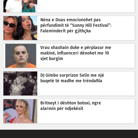
Nëna e Duas emocionohet pas
përfundimit të “Sunny Hill Festival”:
Faleminderit për gjithçka
Vrau xhaxhain duke e përplasur me
makinë, influenceri dënohet me 10
vjet burgim
DJ Gimbo surprizon Selin me një
buqetë të madhe me trëndafila
Britneyt i dështon botoxi, ngre
alarmin për ndjekësit