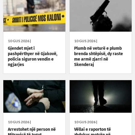
10 GUS 2026 |
10 GUS 2026 |
Gjendet mjet i
Plumb në veturë e plumb
pashpërthyer në Gjakovë,
brenda shtëpisë, dy raste
policia siguron vendin e
me armë zjarri në
ngjarjes
Skenderaj
10 GUS 2026 |
10 GUS 2026 |
Arrestohet një person në
Vëllai e raporton të
Mitrovicë të Jugut,
zhdukur motrën në