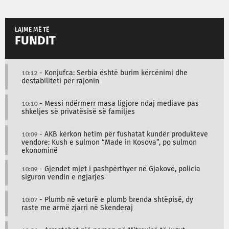
LAJME MË TË
FUNDIT
10:12
- Konjufca: Serbia është burim kërcënimi dhe
destabiliteti për rajonin
10:10
- Messi ndërmerr masa ligjore ndaj mediave pas
shkeljes së privatësisë së familjes
10:09
- AKB kërkon hetim për fushatat kundër produkteve
vendore: Kush e sulmon “Made in Kosova”, po sulmon
ekonominë
10:09
- Gjendet mjet i pashpërthyer në Gjakovë, policia
siguron vendin e ngjarjes
10:07
- Plumb në veturë e plumb brenda shtëpisë, dy
raste me armë zjarri në Skenderaj