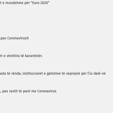
net e mundshme për “Euro 2020”
pas Coronavirusit
t e vështira të karantinës
uata të rënda, institucionet e gatshme të veprojnë për t’iu dalë në
 pas rastit të parë me Coronavirus
i