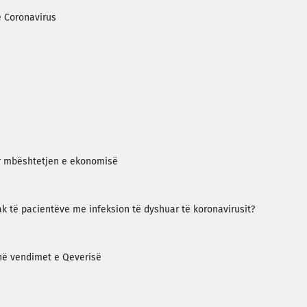
e Coronavirus
për mbështetjen e ekonomisë
 të pacientëve me infeksion të dyshuar të koronavirusit?
në vendimet e Qeverisë