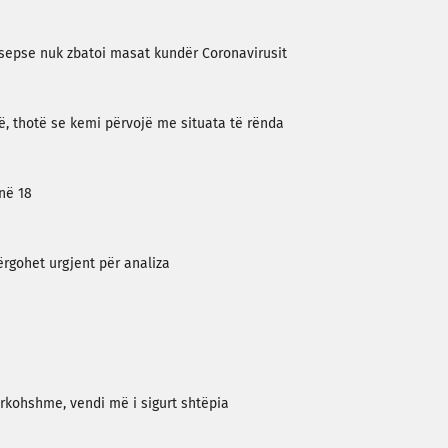
i sepse nuk zbatoi masat kundër Coronavirusit
vë, thotë se kemi përvojë me situata të rënda
në 18
ërgohet urgjent për analiza
ërkohshme, vendi më i sigurt shtëpia