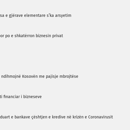
esa e gjërave elementare s’ka arsyetim
por po e shkatërron biznesin privat
të ndihmojnë Kosovën me pajisje mbrojtëse
i financiar i bizneseve
duart e bankave çështjen e kredive në krizën e Coronavirusit