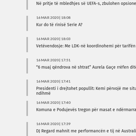
Në pritje të mbledhjes së UEFA-s, zbulohen opsio
16 MAR 2020 | 18:08
Kur do të rinisë Serie A?
16 MAR 2020 | 18:03
Vetëvendosje: Me LDK-në koordinohemi për tarifën 
16 MAR 2020 | 17:51
“6 muaj qëndrova në shtrat” Aurela Gaçe rrëfen ditë
16 MAR 2020 | 17:41
Presidenti i drejtohet popullit: Kemi përvojë me sit
ndihmë
16 MAR 2020 | 17:40
Komuna e Podujevës tregon për masat e ndërmarra,
16 MAR 2020 | 17:39
DJ Regard mahnit me performancën e tij në Austral