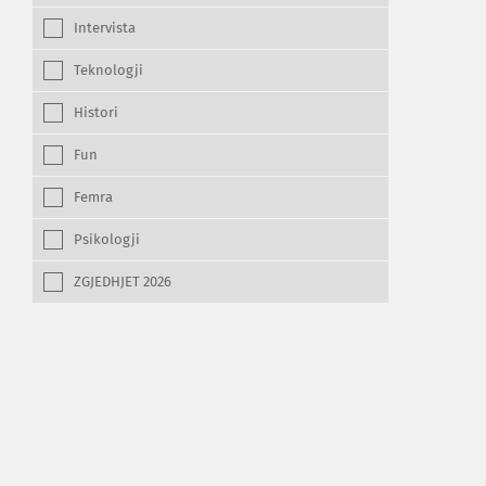
Intervista
Teknologji
Histori
Fun
Femra
Psikologji
ZGJEDHJET 2026