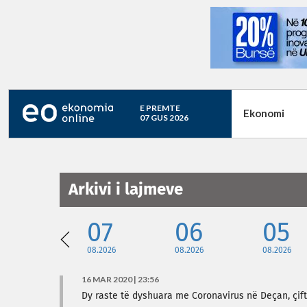
E PREMTE
Ekonomi
07 GUS 2026
Arkivi i lajmeve
07
06
05
08.2026
08.2026
08.2026
16 MAR 2020 | 23:56
Dy raste të dyshuara me Coronavirus në Deçan, çift