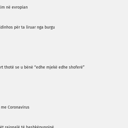
kim në evropian
ldinhos për ta liruar nga burgu
ort thotë se u bënë “edhe mjekë edhe shoferë”
r me Coronavirus
rët rajonalë të bashkëpunojnë