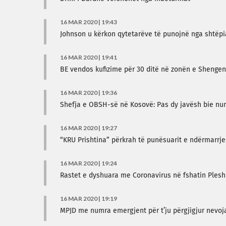
16 MAR 2020 | 19:43
Johnson u kërkon qytetarëve të punojnë nga shtëpia
16 MAR 2020 | 19:41
BE vendos kufizime për 30 ditë në zonën e Shengeni
16 MAR 2020 | 19:36
Shefja e OBSH-së në Kosovë: Pas dy javësh bie numr
16 MAR 2020 | 19:27
“KRU Prishtina” përkrah të punësuarit e ndërmarrje
16 MAR 2020 | 19:24
Rastet e dyshuara me Coronavirus në fshatin Pleshi
16 MAR 2020 | 19:19
MPJD me numra emergjent për t’ju përgjigjur nevoj