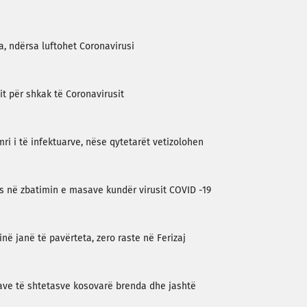
, ndërsa luftohet Coronavirusi
t për shkak të Coronavirusit
i i të infektuarve, nëse qytetarët vetizolohen
s në zbatimin e masave kundër virusit COVID -19
në janë të pavërteta, zero raste në Ferizaj
ave të shtetasve kosovarë brenda dhe jashtë