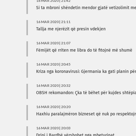
16 MAR 2020 | 21:42
Si ta mbroni shëndetin mendor gjatë vetizolimit m
16 MAR 2020 | 21:11
Tallja me njerëzit që presin vdekjen
16 MAR 2020 | 21:07
Fëmijët që rriten me libra do të fitojnë më shumë
16 MAR 2020 | 20:45
Kriza nga koronavirusi: Gjermania ka gati planin 
16 MAR 2020 | 20:32
OBSH rekomandon: Çka të bëhet për kujdes shtëpiak
16 MAR 2020 | 20:20
Haxhiu paralajmëron bizneset që nuk po respektoj
16 MAR 2020 | 20:03
Drini i Bardhë vërshohet nga mbeturinat