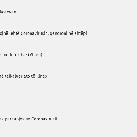
r Kosovën
ojnë lehtë Coronavirusin, qëndroni në shtëpi
s në Infektivë (Video)
ë tejkaluar ato të Kinës
as përhapjes se Coronavirusit