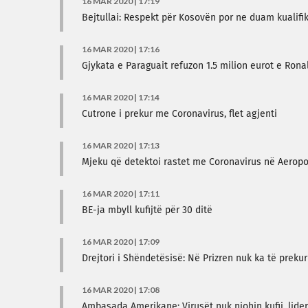
16 MAR 2020 | 17:19
Bejtullai: Respekt për Kosovën por ne duam kualifi
16 MAR 2020 | 17:16
Gjykata e Paraguait refuzon 1.5 milion eurot e Rona
16 MAR 2020 | 17:14
Cutrone i prekur me Coronavirus, flet agjenti
16 MAR 2020 | 17:13
Mjeku që detektoi rastet me Coronavirus në Aerop
16 MAR 2020 | 17:11
BE-ja mbyll kufijtë për 30 ditë
16 MAR 2020 | 17:09
Drejtori i Shëndetësisë: Në Prizren nuk ka të preku
16 MAR 2020 | 17:08
Ambasada Amerikane: Virusët nuk njohin kufij, lide