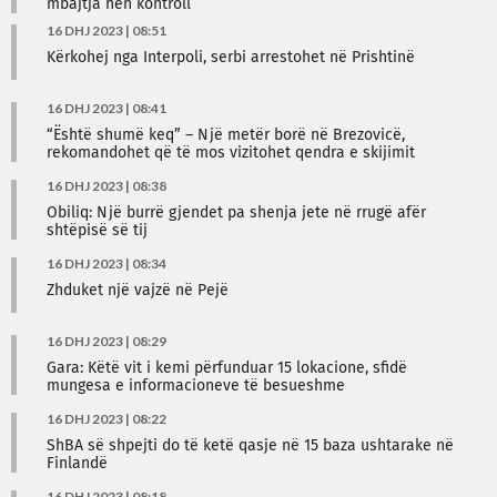
mbajtja nën kontroll
16 DHJ 2023 | 08:51
Kërkohej nga Interpoli, serbi arrestohet në Prishtinë
16 DHJ 2023 | 08:41
“Është shumë keq” – Një metër borë në Brezovicë,
rekomandohet që të mos vizitohet qendra e skijimit
16 DHJ 2023 | 08:38
Obiliq: Një burrë gjendet pa shenja jete në rrugë afër
shtëpisë së tij
16 DHJ 2023 | 08:34
Zhduket një vajzë në Pejë
16 DHJ 2023 | 08:29
Gara: Këtë vit i kemi përfunduar 15 lokacione, sfidë
mungesa e informacioneve të besueshme
16 DHJ 2023 | 08:22
ShBA së shpejti do të ketë qasje në 15 baza ushtarake në
Finlandë
16 DHJ 2023 | 08:18