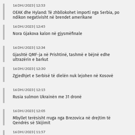
16 DHJ 2023 | 12:53
OEAK dhe Hyland: Të zhbllokohet importi nga Serbia, po
ndikon negativisht në brendet amerikane
16 DHJ 2023 | 12:45
Nora Gjakova kalon në gjysmëfinale
16 DHJ 2023 | 12:34
Gjashtë QMF-ja në Prishtinë, tashmë e bëjnë edhe
ultrazërin e barkut
16 DHJ 2023 | 12:30
Zgjedhjet e Serbisë të dielën nuk lejohen në Kosovë
16 DHJ 2023 | 12:15
Rusia sulmon Ukrainën me 31 dronë
16 DHJ 2023 | 12:05
Mbyllet terësisht rruga nga Brezovica në drejtim të
Qendrës së Skijimit
16 DHJ 2023 | 11:57