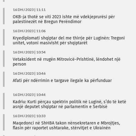
16 DHJ 2023 | 11:11
OKB-ja thotë se viti 2023 ishte më vdekjeprurësi për
palestinezët në Bregun Perëndimor
16 DHJ 2023 | 11:06
Kryediplomati shqiptar del me thirrje për Luginën: Tregoni
unitet, votoni masivisht për shqiptarët
16 DHJ 2023 | 10:54
Vetaksident në rrugën Mitrovicë-Prishtinë, lëndohet një
person
16 DHJ 2023 | 10:46
Afati për ndërrimin e targave ilegale ka përfunduar
16 DHJ 2023 | 10:44
Kadriu: Kurti përçau spektrin politik në Luginë, s’do të ketë
asnjë deputet shqiptar në parlamentin e Serbisë
16 DHJ 2023 | 10:33
Maqedonci në ShHBA takon nënsekretaren e Mbrojtjes,
flasin për raportet ushtarake, stërvitjet e Ukrainën