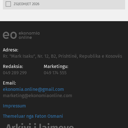
ZGJEDHJET 2026
Adresa:
Rr. "Mark Isaku", Nr. 12, B2, Prishtinë, Republika e Kosovës
Redaksia:
Marketingu:
049 289 299
049 174 555
Email:
ekonomia.online@gmail.com
marketing@ekonomiaonline.com
Impressum
Themeluar nga Faton Osmani