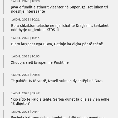
16 DHJ 2023 | 10:28
Java e fundit e stinorit vjeshtor në Superligë, sot luhen tri
ndeshje interesante
16 DHJ 2023 | 10:21
Bora shkakton telashe në një fshat të Dragashit, kërkohet
ndërhyrje urgjente e KEDS-it
16 DHJ 2023 | 10:15
Blero largohet nga BBVK, Getinjo ka diçka për të thënë
16 DHJ 2023 | 10:05
Xhudoja sjell Evropën në Prishtinë
16 DHJ 2023 | 09:58
Të paktën 14 të vrarë, Izraeli sulmon dy shtëpi në Gaza
16 DHJ 2023 | 09:49
“Kjo s’do të kalojë lehtë, Serbia duhet ta dijë se vjen edhe
18 dhjetori”
16 DHJ 2023 | 09:44