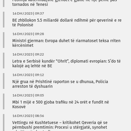
Foshnja katërmuajshe gjendet e gjallë në një pemë pas
tornados në Tenesi
16 DHJ 2023 | 09:37
BE zhbllokon 5.5 miliardë dollarë ndihmë për qeverinë e re
të Polonisë
16 DHJ 2023 | 09:28
Ministri gjerman: Evropa duhet të riarmatoset teksa rriten
kërcënimet
16 DHJ 2023 | 09:22
Letra e Serbisë kundër “Ohrit”, diplomati evropian: S’do të
kalojë aq lehtë në BE
16 DHJ 2023 | 09:12
Një grua në Prishtinë raporton se u dhunua, Policia
arreston të dyshuarin
16 DHJ 2023 | 09:05
Mbi 1 mijë e 500 gjoba trafiku në 24 orët e fundit në
Kosovë
16 DHJ 2023 | 08:56
Vettingu në Kushtetuese – kritikohet Qeveria që se
përmbushi premtimin: Procesi u stërgjatë, synohet