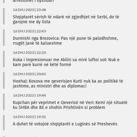
arrestohet i dyshuari
16 DHJ 2023 | 23:08
Shqiptarët sërish të ndarë në zgjedhjet në Serbi, do të
garojnë me dy lista
16 DHJ 2023 | 22:43
Durmishi nga Brezovica: Pas një pune të palodhshme,
rrugët janë të kalueshme
16 DHJ 2023 | 22:20
Kuka i impresionuar me Akilin sa mirë luftoi sot: Nuk e
kam parë kurrë në këtë formë
16 DHJ 2023 | 20:42
Hoxhaj: Kosova me qeverisjen Kurti nuk ka as politikë të
jashtme, as ministri dhe as diplomaci
16 DHJ 2023 | 19:44
Kupchan për veprimet e Qeverisë në Veri: Kemi një situatë
ku SHBA dhe BE e shohin Prishtinën si problem
16 DHJ 2023 | 19:32
A duhet të votojnë shqiptarët e Luginës së Preshevës