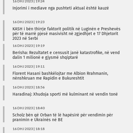
16 DHJ 2023 | 19:24
Injorimi i mediave nga pushteti aktual është kauzë
16 DHJ 2023 | 19:23
KASH i bën thirrje faktorit politik në Luginën e Preshevës
për të marrë pjesë masivisht në zgjedhjet e 17 Dhjetorit
2023 në Serbi
16 DHJ 2023 | 19:19
Berisha: Rezultatet e censusit janë katastrofike, në vend
dalin 1 milionë e gjysmë shqiptarë
16 DHJ 2023 | 19:11
Florent Hasani bashkëlojtar me Albion Rrahmanin,
nënshkruan me Rapidin e Bukureshtit
16 DHJ 2023 | 18:56
Haradinaj: Xhudoja sporti më kulminant në vendin tonë
16 DHJ 2023 | 18:40
Scholz bën që Orban të lë hapësirë ​​për vendimin për
pranimin e Ukrainës në BE
16 DHJ 2023 | 18:18