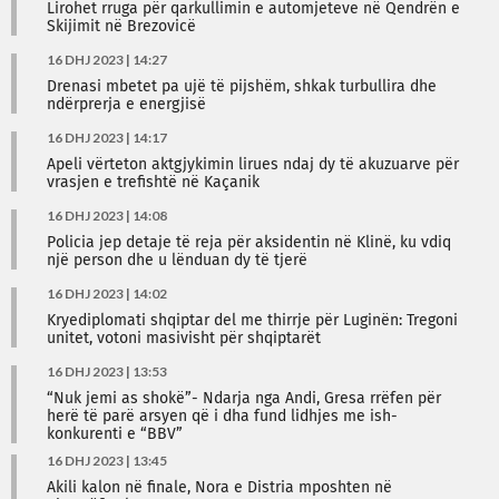
Lirohet rruga për qarkullimin e automjeteve në Qendrën e
Skijimit në Brezovicë
16 DHJ 2023 | 14:27
Drenasi mbetet pa ujë të pijshëm, shkak turbullira dhe
ndërprerja e energjisë
16 DHJ 2023 | 14:17
Apeli vërteton aktgjykimin lirues ndaj dy të akuzuarve për
vrasjen e trefishtë në Kaçanik
16 DHJ 2023 | 14:08
Policia jep detaje të reja për aksidentin në Klinë, ku vdiq
një person dhe u lënduan dy të tjerë
16 DHJ 2023 | 14:02
Kryediplomati shqiptar del me thirrje për Luginën: Tregoni
unitet, votoni masivisht për shqiptarët
16 DHJ 2023 | 13:53
“Nuk jemi as shokë”- Ndarja nga Andi, Gresa rrëfen për
herë të parë arsyen që i dha fund lidhjes me ish-
konkurenti e “BBV”
16 DHJ 2023 | 13:45
Akili kalon në finale, Nora e Distria mposhten në