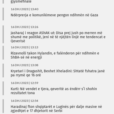
gjysmëfinale
16 DHJ 2023 | 13:40
Ndërprerja e komunikimeve pengon ndihmën në Gaza
16 DHJ 2023 | 13:26
Jasharaj i reagon AShAK-ut: Disa prej jush po merren më
shumë me politikë, jeni në të njëjtën linjë me tendencat e
Qeverisë
16 DHJ 2023 | 13:13
Rizavnolli takon Hylandin, e falënderon për ndihmën e
ShBA-së në energji
16 DHJ 2023 | 13:08
Kryetari i Dragashit, Bexhet Xheladini: Shtatë fshatra janë
pa rrymë qe 16 orë
16 DHJ 2023 | 12:59
Kurti: Në vendet e tjera, qeveritë as ëndërr s’i shohin
rezultatet tona
16 DHJ 2023 | 12:54
Haradinaj fton shqiptarët e Luginës për dalje masive në
zgjedhjet e 17 dhjetorit në Serbi