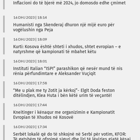
Inflacioni do të bjerë më 2024, jo domosdo edhe çmimet
16 DHJ 2023 | 18:14
Humanisti nga Skenderaj dhuron një mijë euro për
vogëlushin nga Peja
16 DHJ 2023 | 18:09
Kurti: Kosova është shteti i xhudos, shtet evropian – e
natyrshme që kampionati të mbahet këtu
16 DHJ 2023 | 18:01
Instituti Italian “ISPI” parashikon që nesër mund të nis
rënia përfundimtare e Aleksander Vuçiqit
16 DHJ 2023 | 17:58
“Me u plak me ty Zotit ja kërkoj”- Elgit Doda feston
ditëlindjen, Klea Huta i bën këtë urim të veçantë!
16 DHJ 2023 | 17:44
Kneitinger i kënaqur me organizimin e Kampionatit
Evropian të Xhudos në Kosovë
16 DHJ 2023 | 17:34
Serbët lokalë që do të shkojnë në Serbi për votim, KFOR:
Të gatshëm të ofrojmë siguri dhe liri të lëvizjes gjatë kësaj