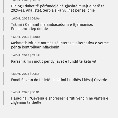
Dialogu duhet të përfundojë në gjashtë muajt e parë të
2024-ës, Analistët: Serbia s’ka vullnet për zgjidhje
16 DHJ 2023 | 08:06
Takimi i Osmanit me ambasadorin e Gjermanisë,
Presidenca jep detaje
16 DHJ 2023 | 08:00
Mehmeti: Rritja e normës së interesit, alternativa e vetme
për ta kontrolluar inflacionin
16 DHJ 2023 | 07:49
Parashikimi i motit për dy javët e fundit të këtij viti
16 DHJ 2023 | 00:15
Fondi Sovran do të jetë dështimi i radhës i kësaj Qeverie
16 DHJ 2023 | 00:01
Haradinaj: “Qeveria e shpresës” e futi vendin në varfëri e
zhgënjim të thellë