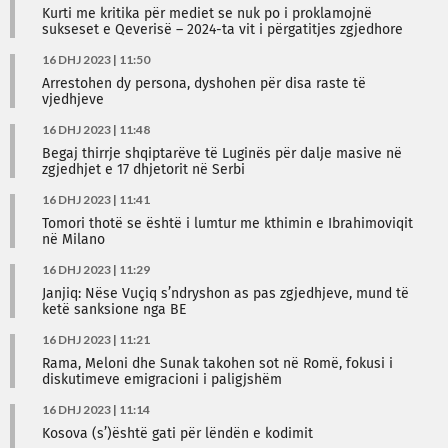
Kurti me kritika për mediet se nuk po i proklamojnë
sukseset e Qeverisë – 2024-ta vit i përgatitjes zgjedhore
16 DHJ 2023 | 11:50
Arrestohen dy persona, dyshohen për disa raste të
vjedhjeve
16 DHJ 2023 | 11:48
Begaj thirrje shqiptarëve të Luginës për dalje masive në
zgjedhjet e 17 dhjetorit në Serbi
16 DHJ 2023 | 11:41
Tomori thotë se është i lumtur me kthimin e Ibrahimoviqit
në Milano
16 DHJ 2023 | 11:29
Janjiq: Nëse Vuçiq s’ndryshon as pas zgjedhjeve, mund të
ketë sanksione nga BE
16 DHJ 2023 | 11:21
Rama, Meloni dhe Sunak takohen sot në Romë, fokusi i
diskutimeve emigracioni i paligjshëm
16 DHJ 2023 | 11:14
Kosova (s’)është gati për lëndën e kodimit