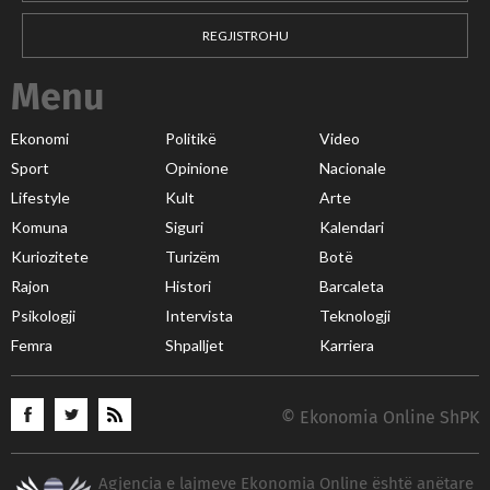
REGJISTROHU
Menu
Ekonomi
Politikë
Video
Sport
Opinione
Nacionale
Lifestyle
Kult
Arte
Komuna
Siguri
Kalendari
Kuriozitete
Turizëm
Botë
Rajon
Histori
Barcaleta
Psikologji
Intervista
Teknologji
Femra
Shpalljet
Karriera
© Ekonomia Online ShPK
Agjencia e lajmeve Ekonomia Online është anëtare