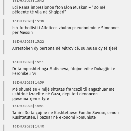
16 DHJ 2023 | 15:42
Edi Rama impresionon fton Elon Muskun – “Do më
pëlqente të vija në Shqipëri”
16 DHJ 2023 | 15:38
Ish-futbollisti i Atleticos zbulon pseudonimin e Simeones
për Messin
16 DHJ 2023 | 15:22
Arrestohen dy persona në Mitrovicë, sulmuan dy të tjerë
16 DHJ 2023 | 15:11
Drita mposhtet nga Malisheva, fitojnë edhe Dukagjini e
Feronikeli ‘74
16 DHJ 2023 | 14:59
Më shumë se 4 mijë shtetas francezë të angazhuar me
ushtrinë izraelite në Gaza, deputeti denoncon
pjesëmarrjen e tyre
16 DHJ 2023 | 14:51
Tahiri: Do ta çojmë në Kushtetuese Fondin Sovran, cënon
Kushtetutën, i bazuar në ekonomi komuniste
16 DHJ 2023 | 14:40