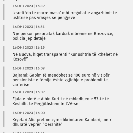
16 DHJ 2023 | 16:39
Izraeli ‘do të marrë masa’ mbi rregullat e angazhimit të
ushtrisë pas vrasjes së pengjeve
16 DHJ 2023 | 16:31
Një person pësoi atak kardiak mbrëmë në Brezovicë,
policia jep detaje
16 DHJ 2023 | 16:19
Në Budva, hiqet transparenti “Kur ushtria të kthehet në
Kosovë”
16 DHJ 2023 | 16:09
Bajrami: Gabim të mendohet se 100 euro në vit për
pensionistë e fëmijë është zgjidhje e problemit të
varfërisë
16 DHJ 2023 | 16:09
Fjala e plotë e Albin Kurtit në mbledhjen e 53-të të
Këshillit të Përgjithshëm të LVV-së
16 DHJ 2023 | 16:00
Kryetari Aliu pret në zyre shkrimtarën Kamberi, merr
dhuratë veprën “Qershitë”