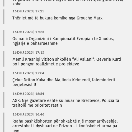
kohe
16 DHJ 2023 | 17:25
Thëniet më të bukura komike nga Groucho Marx
16 DHJ 2023 | 17:25
Osmani: Organizimi i Kampionatit Evropian të Xhudos,
ngjarje e paharrueshme
16 DHJ 2023 | 17:15
Memli Krasniqi viziton shkollën “Ali Asllani”: Qeveria Kurti
po i pengon realizimet e projekteve
16 DHJ 2023 | 17:04
Çeku: Driton Kuka dhe Majlinda Kelmendi, faleminderit
përjetësisht!
16 DHJ 2023 | 16:54
AGK: Një gazetare është sulmuar në Brezovicë, Policia ta
trajtojë me prioritet rastin
16 DHJ 2023 | 16:46
Rrahu bashkëshorten për shkak të një mosmarrëveshje,
arrestohet i dyshuari në Prizren – i konfiskohet arma pa
leje