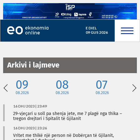
E DIEL
09 GUS 2026
Arkivi i lajmeve
09
08
07
08.2026
08.2026
08.2026
08
16 DHJ 2023 | 23:49
29-vjeçari u soll pa shenja jete, me 7 plagë nga thika –
tregon drejtori i Spitalit të Gjilanit
16 DHJ 2023 | 23:26
Vritet me thikë një person në Dobërçan të Gjilanit,