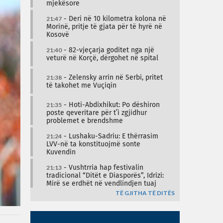
mjekësore
21:47
- Deri në 10 kilometra kolona në
Morinë, pritje të gjata për të hyrë në
Kosovë
21:40
- 82-vjeçarja goditet nga një
veturë në Korçë, dërgohet në spital
21:38
- Zelensky arrin në Serbi, pritet
të takohet me Vuçiqin
21:35
- Hoti-Abdixhikut: Po dëshiron
poste qeveritare për t’i zgjidhur
problemet e brendshme
21:24
- Lushaku-Sadriu: E thërrasim
LVV-në ta konstituojmë sonte
Kuvendin
21:13
- Vushtrria hap festivalin
tradicional “Ditët e Diasporës”, Idrizi:
Mirë se erdhët në vendlindjen tuaj
TË GJITHA TË DITËS