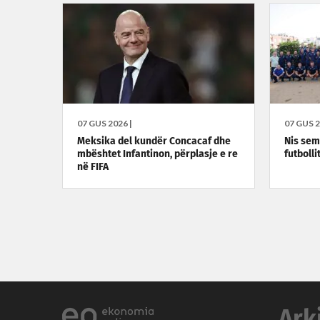
07 GUS 2026 |
07 GUS 2
Meksika del kundër Concacaf dhe
Nis semi
mbështet Infantinon, përplasje e re
futbolli
në FIFA
Ark