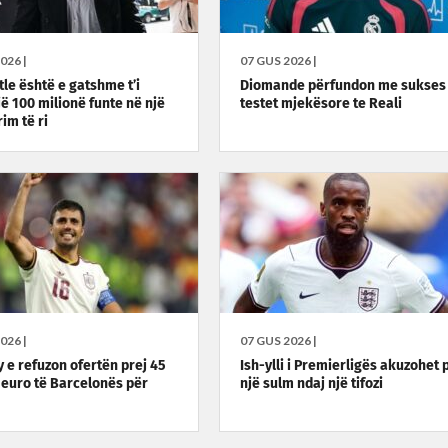
026 |
07 GUS 2026 |
le është e gatshme t’i
Diomande përfundon me sukses
jë 100 milionë funte në një
testet mjekësore te Reali
im të ri
026 |
07 GUS 2026 |
y e refuzon ofertën prej 45
Ish-ylli i Premierligës akuzohet 
 euro të Barcelonës për
një sulm ndaj një tifozi