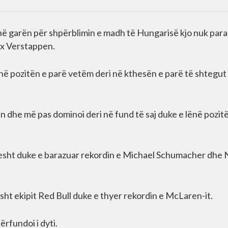
 në garën për shpërblimin e madh të Hungarisë kjo nuk para
ax Verstappen.
 në pozitën e parë vetëm deri në kthesën e parë të shtegut
n dhe më pas dominoi deri në fund të saj duke e lënë pozit
 rresht duke e barazuar rekordin e Michael Schumacher dhe 
esht ekipit Red Bull duke e thyer rekordin e McLaren-it.
ërfundoi i dyti.