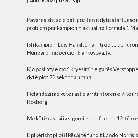
| 24 KOR 2023 | 10:26 |
Nga
Pavarësisht se e pati pozitën e dytë startuese
problem për kampionin aktual në Formula 1 M
Ish kampioni Luis Hamilton arriti që të qëndroj
Hungaroring përcjell klankosova.tv.
Kjo pasi aty e mori kryesimin e garës Verstappe
dytë plot 33 sekonda prapa.
Holandezi me këtë rast e arriti fitoren e 7-të
Rosberg.
Me këtë rast ai ia siguroi edhe fitoren 12-të rr
E pikërisht piloti i kësaj të fundit Lando Norris p