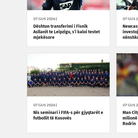
07 GUS 2026 |
07 GUS 2
Dështon transferimi i Fisnik
Newcast
Asllanit te Leipzigu, s’i kaloi testet
investo
mjekësore
nënshkr
07 GUS 2026 |
07 GUS 2
Nis seminari i FIFA-s për gjyqtarët e
Man Cit
futbollit të Kosovës
milionë
Rodrin