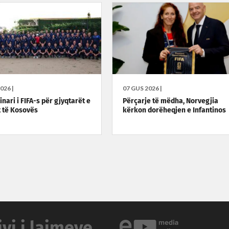
026 |
07 GUS 2026 |
nari i FIFA-s për gjyqtarët e
Përçarje të mëdha, Norvegjia
t të Kosovës
kërkon dorëheqjen e Infantinos
ivi i lajmeve