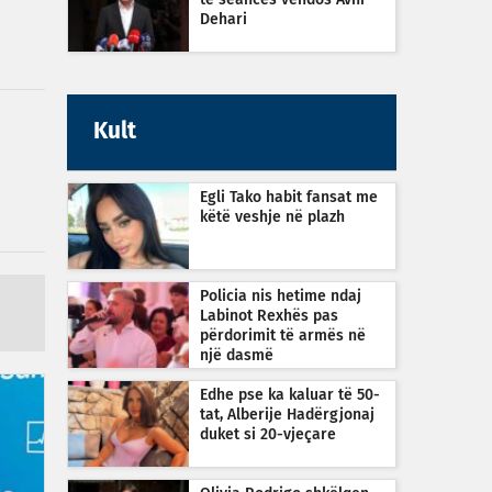
të seancës vendos Avni
Dehari
Kult
Egli Tako habit fansat me
këtë veshje në plazh
Policia nis hetime ndaj
Labinot Rexhës pas
përdorimit të armës në
një dasmë
Edhe pse ka kaluar të 50-
tat, Alberije Hadërgjonaj
duket si 20-vjeçare