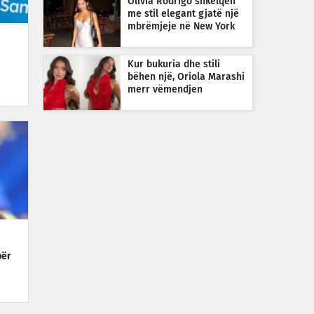
Olivia Rodrigo shkëlqen
me stil elegant gjatë një
mbrëmjeje në New York
Kur bukuria dhe stili
bëhen një, Oriola Marashi
merr vëmendjen
për