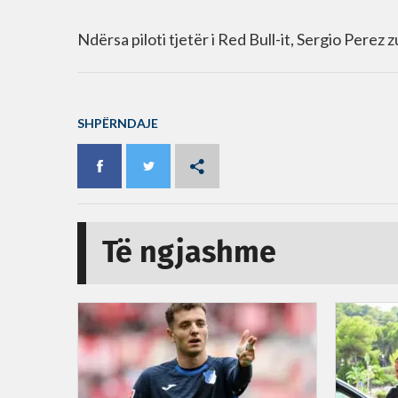
Ndërsa piloti tjetër i Red Bull-it, Sergio Perez
SHPËRNDAJE
Të ngjashme