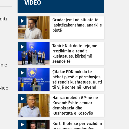
VIDEO
qiti
Gruda: Jemi në situatë të
jashtëzakonshme, anarki e
plotë
Tahiri: Nuk do të lejojmë
rrezikimin e rendit
kushtetues, kërkojmë
seancë të
ën e
jashtëzakonshme sonte në
orën 22:30
Çitaku: PDK nuk do të
bëhet pjesë e përmbysjes
së rendit kushtetues, Kurti
Nico
të vijë sonte në Kuvend
Hamza mbledh GP-në në
Kuvend: Është cenuar
demokracia dhe
Kushtetuta e Kosovës
Kurti thotë se për vazhdim