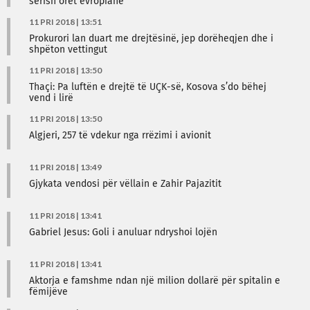
sërish orët evropiane
11 PRI 2018 | 13:51
Prokurori lan duart me drejtësinë, jep dorëheqjen dhe i
shpëton vettingut
11 PRI 2018 | 13:50
Thaçi: Pa luftën e drejtë të UÇK-së, Kosova s’do bëhej
vend i lirë
11 PRI 2018 | 13:50
Algjeri, 257 të vdekur nga rrëzimi i avionit
11 PRI 2018 | 13:49
Gjykata vendosi për vëllain e Zahir Pajazitit
11 PRI 2018 | 13:41
Gabriel Jesus: Goli i anuluar ndryshoi lojën
11 PRI 2018 | 13:41
Aktorja e famshme ndan një milion dollarë për spitalin e
fëmijëve