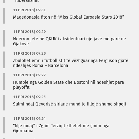
“iliberalizmit”
11 PRI 2018 | 09:31
Maqedonasja fiton në “Miss Global Euroasia Stars 2018”
11 PRI 2018 | 09:29
Ndërron jetë në QKUK i aksidentuari një javë më parë në
Gjakovë
11 PRI 2018 | 09:28
Zbulohet emri i futbollistit të vëzhguar nga Ferguson gjatë
ndeshjes Roma – Barcelona
11 PRI 2018 | 09:27
Humbje nga Golden State dhe Bostoni në ndeshjet para
playoffit
11 PRI 2018 | 09:25
Sulmi ndaj Qeverisë siriane mund të fillojë shumë shpejt
11 PRI 2018 | 09:24
“Një muaj” i Zgjim Terziqit kthehet me çmim nga
Gjermania