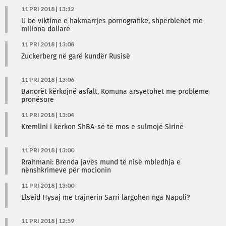
11 PRI 2018 | 13:12
U bë viktimë e hakmarrjes pornografike, shpërblehet me
miliona dollarë
11 PRI 2018 | 13:08
Zuckerberg në garë kundër Rusisë
11 PRI 2018 | 13:06
Banorët kërkojnë asfalt, Komuna arsyetohet me probleme
pronësore
11 PRI 2018 | 13:04
Kremlini i kërkon ShBA-së të mos e sulmojë Sirinë
11 PRI 2018 | 13:00
Rrahmani: Brenda javës mund të nisë mbledhja e
nënshkrimeve për mocionin
11 PRI 2018 | 13:00
Elseid Hysaj me trajnerin Sarri largohen nga Napoli?
11 PRI 2018 | 12:59