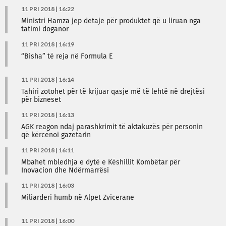
11 PRI 2018 | 16:22
Ministri Hamza jep detaje për produktet që u liruan nga
tatimi doganor
11 PRI 2018 | 16:19
“Bisha” të reja në Formula E
11 PRI 2018 | 16:14
Tahiri zotohet për të krijuar qasje më të lehtë në drejtësi
për bizneset
11 PRI 2018 | 16:13
AGK reagon ndaj parashkrimit të aktakuzës për personin
që kërcënoi gazetarin
11 PRI 2018 | 16:11
Mbahet mbledhja e dytë e Këshillit Kombëtar për
Inovacion dhe Ndërmarrësi
11 PRI 2018 | 16:03
Miliarderi humb në Alpet Zvicerane
11 PRI 2018 | 16:00