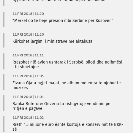
Gjykata e OKB-së sot merr vendim për Sheshelin
11 PRI 2018 | 11:20
“Merkel do të bëjë presion mbi Serbinë për Kosovën”
11 PRI 2018 | 11:20
Kërkohet largimi i ministrave me aktakuza
11 PRI 2018 | 11:11
Rrëzohet një avion ushtarak i Serbisë, piloti dhe ndihmësi
i tij shpëtojnë
11 PRI 2018 | 11:05
Elvana Gjata ngjet majat, në album me emra të njohur të
muzikës
11 PRI 2018 | 11:04
Banka Botërore: Qeveria ta rishqyrtojë vendimin për
rritjen e pagave
11 PRI 2018 | 11:02
Rreth 1.5 milionë euro është kostoja e konservimit të BKK-
së