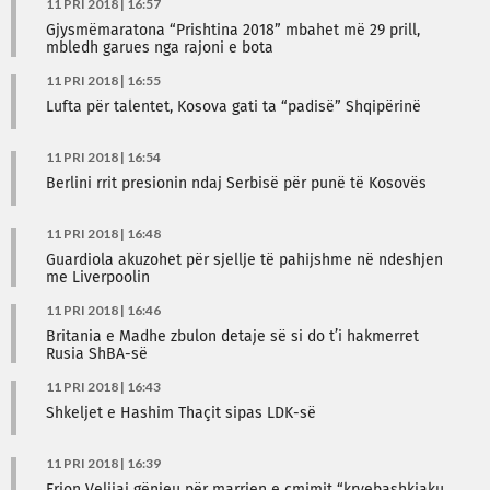
11 PRI 2018 | 16:57
Gjysmëmaratona “Prishtina 2018” mbahet më 29 prill,
mbledh garues nga rajoni e bota
11 PRI 2018 | 16:55
Lufta për talentet, Kosova gati ta “padisë” Shqipërinë
11 PRI 2018 | 16:54
Berlini rrit presionin ndaj Serbisë për punë të Kosovës
11 PRI 2018 | 16:48
Guardiola akuzohet për sjellje të pahijshme në ndeshjen
me Liverpoolin
11 PRI 2018 | 16:46
Britania e Madhe zbulon detaje së si do t’i hakmerret
Rusia ShBA-së
11 PRI 2018 | 16:43
Shkeljet e Hashim Thaçit sipas LDK-së
11 PRI 2018 | 16:39