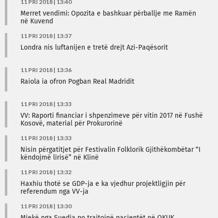
11 PRI 2018 | 13:40
Merret vendimi: Opozita e bashkuar përballje me Ramën
në Kuvend
11 PRI 2018 | 13:37
Londra nis luftanijen e tretë drejt Azi-Paqësorit
11 PRI 2018 | 13:36
Raiola ia ofron Pogban Real Madridit
11 PRI 2018 | 13:33
VV: Raporti financiar i shpenzimeve për vitin 2017 në Fushë
Kosovë, material për Prokurorinë
11 PRI 2018 | 13:33
Nisin përgatitjet për Festivalin Folklorik Gjithëkombëtar “I
këndojmë lirisë” në Klinë
11 PRI 2018 | 13:32
Haxhiu thotë se GDP-ja e ka vjedhur projektligjin për
referendum nga VV-ja
11 PRI 2018 | 13:30