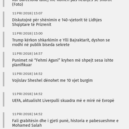
Kur Barcelona tallej me Romën pas hedhjes së shortit
(Foto)
11 PRI 2018 | 15:07
Diskutojnë për shënimin e 140-vjetorit të Lidhjes
Shqiptare të Prizrenit
11 PRI 2018 | 15:00
Trump kërkon shkarkimin e Ylli Bajraktarit, dyshon se
rrodhi në publik biseda sekrete
11 PRI 2018 | 14:57
Punimet në “Fehmi Agani” kryhen më shpejt sesa ishte
planifikuar
11 PRI 2018 | 14:52
Vojislav Sheshel dënohet me 10 vjet burgim
11 PRI 2018 | 14:52
UEFA, aktualisht Liverpulli skuadra më e mirë në Evropë
11 PRI 2018 | 14:52
Fali grabitësin dhe i gjeti punë, historia e pabesueshme e
Mohamed Salah