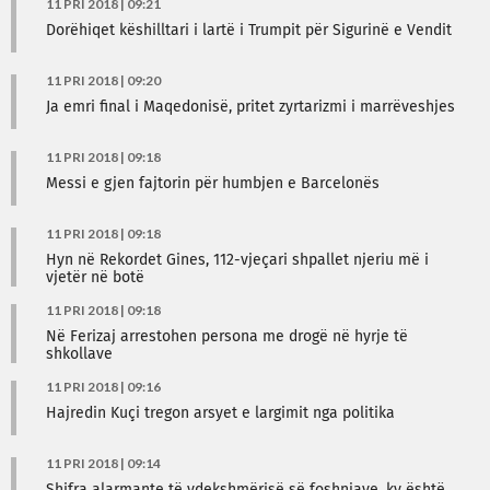
11 PRI 2018 | 09:21
Dorëhiqet këshilltari i lartë i Trumpit për Sigurinë e Vendit
11 PRI 2018 | 09:20
Ja emri final i Maqedonisë, pritet zyrtarizmi i marrëveshjes
11 PRI 2018 | 09:18
Messi e gjen fajtorin për humbjen e Barcelonës
11 PRI 2018 | 09:18
Hyn në Rekordet Gines, 112-vjeçari shpallet njeriu më i
vjetër në botë
11 PRI 2018 | 09:18
Në Ferizaj arrestohen persona me drogë në hyrje të
shkollave
11 PRI 2018 | 09:16
Hajredin Kuçi tregon arsyet e largimit nga politika
11 PRI 2018 | 09:14