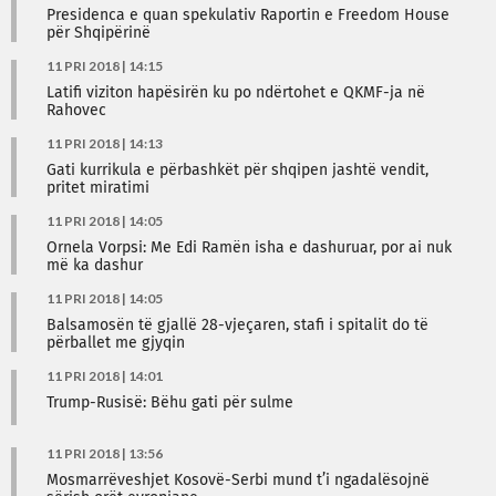
Presidenca e quan spekulativ Raportin e Freedom House
për Shqipërinë
11 PRI 2018 | 14:15
Latifi viziton hapësirën ku po ndërtohet e QKMF-ja në
Rahovec
11 PRI 2018 | 14:13
Gati kurrikula e përbashkët për shqipen jashtë vendit,
pritet miratimi
11 PRI 2018 | 14:05
Ornela Vorpsi: Me Edi Ramën isha e dashuruar, por ai nuk
më ka dashur
11 PRI 2018 | 14:05
Balsamosën të gjallë 28-vjeçaren, stafi i spitalit do të
përballet me gjyqin
11 PRI 2018 | 14:01
Trump-Rusisë: Bëhu gati për sulme
11 PRI 2018 | 13:56
Mosmarrëveshjet Kosovë-Serbi mund t’i ngadalësojnë