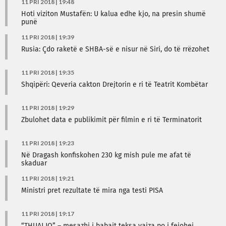
11 PRI 2018 | 19:48
Hoti viziton Mustafën: U kalua edhe kjo, na presin shumë
punë
11 PRI 2018 | 19:39
Rusia: Çdo raketë e SHBA-së e nisur në Siri, do të rrëzohet
11 PRI 2018 | 19:35
Shqipëri: Qeveria cakton Drejtorin e ri të Teatrit Kombëtar
11 PRI 2018 | 19:29
Zbulohet data e publikimit për filmin e ri të Terminatorit
11 PRI 2018 | 19:23
Në Dragash konfiskohen 230 kg mish pule me afat të
skaduar
11 PRI 2018 | 19:21
Ministri pret rezultate të mira nga testi PISA
11 PRI 2018 | 19:17