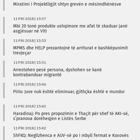
Miratimi i Projektligjit shtyn grevën e mësimdhënësve
11 PRI 2018 | 15:57
Mbi 20 tonë produkte ushqimore me afat të skaduar janë
asgjësuar në Viti
11 PRI 2018 | 15:53
MPMS dhe HELP prezantojnë të arriturat e bashkëpunimit
trevjeçar
11 PRI 2018 | 15:51
Arrestohen pesë persona, dyshohen se kanë
kontrabanduar migrantë
11 PRI 2018 | 15:46
Pirlo: Juve nuk është eliminuar, gjithçka është e mundur
11 PRI 2018 | 15:42
Haradinaj: Po pres propozimin e Thaçit për shef të AKI-së,
s’pranova dorëheqjen e Listës Serbe
11 PRI 2018 | 15:42
ShFKQ: Neglizhenca e AUV-së po i mbyll fermat e Kosovës