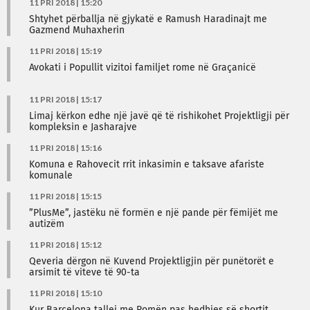
11 PRI 2018 | 15:20
Shtyhet përballja në gjykatë e Ramush Haradinajt me
Gazmend Muhaxherin
11 PRI 2018 | 15:19
Avokati i Popullit vizitoi familjet rome në Graçanicë
11 PRI 2018 | 15:17
Limaj kërkon edhe një javë që të rishikohet Projektligji për
kompleksin e Jasharajve
11 PRI 2018 | 15:16
Komuna e Rahovecit rrit inkasimin e taksave afariste
komunale
11 PRI 2018 | 15:15
”PlusMe”, jastëku në formën e një pande për fëmijët me
autizëm
11 PRI 2018 | 15:12
Qeveria dërgon në Kuvend Projektligjin për punëtorët e
arsimit të viteve të 90-ta
11 PRI 2018 | 15:10