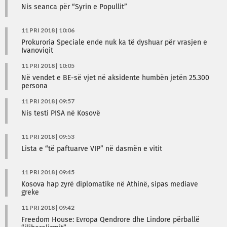
Nis seanca për “Syrin e Popullit”
11 PRI 2018 | 10:06
Prokuroria Speciale ende nuk ka të dyshuar për vrasjen e
Ivanoviqit
11 PRI 2018 | 10:05
Në vendet e BE-së vjet në aksidente humbën jetën 25.300
persona
11 PRI 2018 | 09:57
Nis testi PISA në Kosovë
11 PRI 2018 | 09:53
Lista e “të paftuarve VIP” në dasmën e vitit
11 PRI 2018 | 09:45
Kosova hap zyrë diplomatike në Athinë, sipas mediave
greke
11 PRI 2018 | 09:42
Freedom House: Evropa Qendrore dhe Lindore përballë