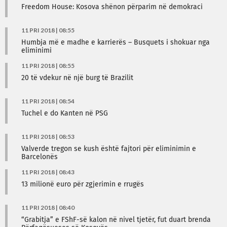
Freedom House: Kosova shënon përparim në demokraci
11 PRI 2018 | 08:55
Humbja më e madhe e karrierës – Busquets i shokuar nga
eliminimi
11 PRI 2018 | 08:55
20 të vdekur në një burg të Brazilit
11 PRI 2018 | 08:54
Tuchel e do Kanten në PSG
11 PRI 2018 | 08:53
Valverde tregon se kush është fajtori për eliminimin e
Barcelonës
11 PRI 2018 | 08:43
13 milionë euro për zgjerimin e rrugës
11 PRI 2018 | 08:40
“Grabitja” e FShF-së kalon në nivel tjetër, fut duart brenda