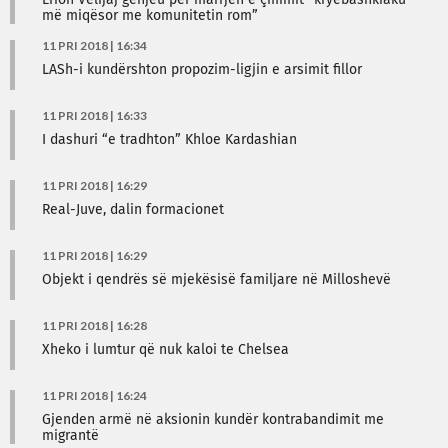
Erion Velijaj gënjeu për marrjen e çmimit “kryebashkiaku
më miqësor me komunitetin rom”
11 PRI 2018 | 16:34
LASh-i kundërshton propozim-ligjin e arsimit fillor
11 PRI 2018 | 16:33
I dashuri “e tradhton” Khloe Kardashian
11 PRI 2018 | 16:29
Real-Juve, dalin formacionet
11 PRI 2018 | 16:29
Objekt i qendrës së mjekësisë familjare në Milloshevë
11 PRI 2018 | 16:28
Xheko i lumtur që nuk kaloi te Chelsea
11 PRI 2018 | 16:24
Gjenden armë në aksionin kundër kontrabandimit me
migrantë