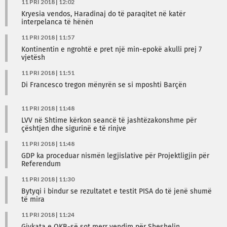
11 PRI 2018 | 12:02
Kryesia vendos, Haradinaj do të paraqitet në katër
interpelanca të hënën
11 PRI 2018 | 11:57
Kontinentin e ngrohtë e pret një min-epokë akulli prej 7
vjetësh
11 PRI 2018 | 11:51
Di Francesco tregon mënyrën se si mposhti Barçën
11 PRI 2018 | 11:48
LVV në Shtime kërkon seancë të jashtëzakonshme për
çështjen dhe sigurinë e të rinjve
11 PRI 2018 | 11:48
GDP ka proceduar nismën legjislative për Projektligjin për
Referendum
11 PRI 2018 | 11:30
Bytyqi i bindur se rezultatet e testit PISA do të jenë shumë
të mira
11 PRI 2018 | 11:24