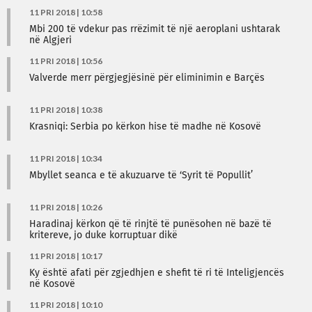
11 PRI 2018 | 10:58
Mbi 200 të vdekur pas rrëzimit të një aeroplani ushtarak
në Algjeri
11 PRI 2018 | 10:56
Valverde merr përgjegjësinë për eliminimin e Barçës
11 PRI 2018 | 10:38
Krasniqi: Serbia po kërkon hise të madhe në Kosovë
11 PRI 2018 | 10:34
Mbyllet seanca e të akuzuarve të ‘Syrit të Popullit’
11 PRI 2018 | 10:26
Haradinaj kërkon që të rinjtë të punësohen në bazë të
kritereve, jo duke korruptuar dikë
11 PRI 2018 | 10:17
Ky është afati për zgjedhjen e shefit të ri të Inteligjencës
në Kosovë
11 PRI 2018 | 10:10