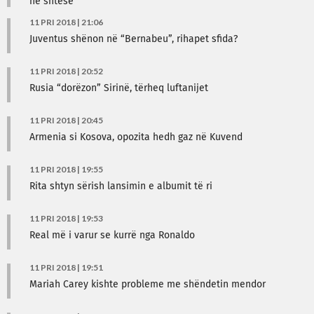
në shtesë
11 PRI 2018 | 21:06
Juventus shënon në “Bernabeu”, rihapet sfida?
11 PRI 2018 | 20:52
Rusia “dorëzon” Sirinë, tërheq luftanijet
11 PRI 2018 | 20:45
Armenia si Kosova, opozita hedh gaz në Kuvend
11 PRI 2018 | 19:55
Rita shtyn sërish lansimin e albumit të ri
11 PRI 2018 | 19:53
Real më i varur se kurrë nga Ronaldo
11 PRI 2018 | 19:51
Mariah Carey kishte probleme me shëndetin mendor