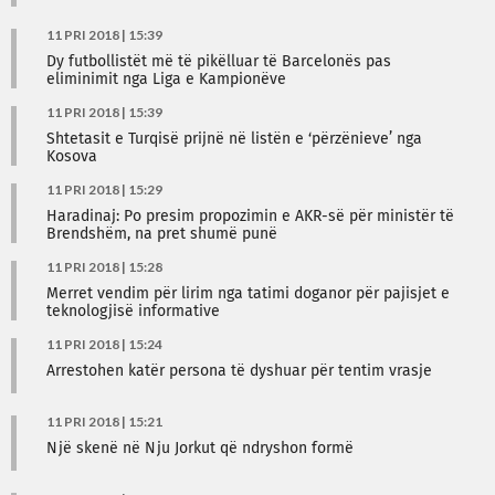
11 PRI 2018 | 15:39
Dy futbollistët më të pikëlluar të Barcelonës pas
eliminimit nga Liga e Kampionëve
11 PRI 2018 | 15:39
Shtetasit e Turqisë prijnë në listën e ‘përzënieve’ nga
Kosova
11 PRI 2018 | 15:29
Haradinaj: Po presim propozimin e AKR-së për ministër të
Brendshëm, na pret shumë punë
11 PRI 2018 | 15:28
Merret vendim për lirim nga tatimi doganor për pajisjet e
teknologjisë informative
11 PRI 2018 | 15:24
Arrestohen katër persona të dyshuar për tentim vrasje
11 PRI 2018 | 15:21
Një skenë në Nju Jorkut që ndryshon formë