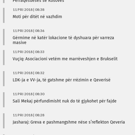
Përfaqësueses së Kosovës
11 PRI 2018 | 08:38
Moti për ditët në vazhdim
11 PRI 2018 | 08:36
Gërmime në katër lokacione të dyshuara për varreza
masive
11 PRI 2018 | 08:33
Vuçiq: Asociacioni vetëm me marrëveshjen e Brukselit
11 PRI 2018 | 08:32
LDK-ja e VV-ja, të gatshme për rrëzimin e Qeverisë
11 PRI 2018 | 08:30
Sali Mekaj përfundimisht nuk do të gjykohet për fajde
11 PRI 2018 | 08:28
Jasharaj: Greva e pashmangshme nëse s’reflekton Qeveria