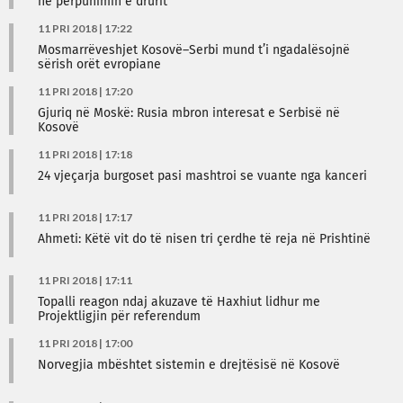
në përpunimin e drurit
11 PRI 2018 | 17:22
Mosmarrëveshjet Kosovë–Serbi mund t’i ngadalësojnë
sërish orët evropiane
11 PRI 2018 | 17:20
Gjuriq në Moskë: Rusia mbron interesat e Serbisë në
Kosovë
11 PRI 2018 | 17:18
24 vjeçarja burgoset pasi mashtroi se vuante nga kanceri
11 PRI 2018 | 17:17
Ahmeti: Këtë vit do të nisen tri çerdhe të reja në Prishtinë
11 PRI 2018 | 17:11
Topalli reagon ndaj akuzave të Haxhiut lidhur me
Projektligjin për referendum
11 PRI 2018 | 17:00
Norvegjia mbështet sistemin e drejtësisë në Kosovë