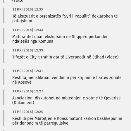
(Foto)
11 PRI 2018 | 12:35
Të akuzuarit e organizatës “Syri i Popullit” deklarohen të
pafajshëm
11 PRI 2018 | 12:33
Maturantët duan ekskursion në Shqipëri përkundër
ndalesës nga Komuna
11 PRI 2018 | 12:33
Tifozët e City-t rrahin ata të Liverpoolit në Etihad (Video)
11 PRI 2018 | 12:31
Reshitaj nënshkruan vendimin për krijimin e hartës zonale
në Kosovë
11 PRI 2018 | 12:27
Asociacioni diskutohet në mbledhjen e sotme të Qeverisë
(Dokument)
11 PRI 2018 | 12:20
Këshilli për Mbrojtjen e Konsumatorit kërkon bashkëpunim
për denoncim të parregullsive