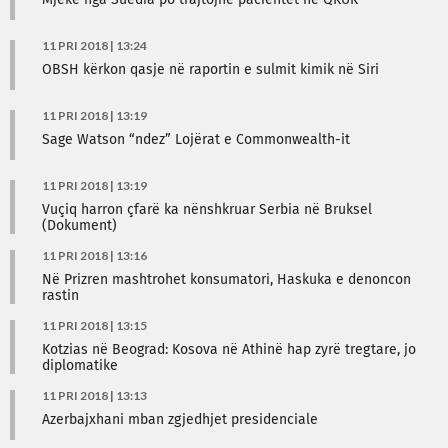
Mjekë nga Suedia po trajtojnë pacientët në QKUK
11 PRI 2018 | 13:24
OBSH kërkon qasje në raportin e sulmit kimik në Siri
11 PRI 2018 | 13:19
Sage Watson “ndez” Lojërat e Commonwealth-it
11 PRI 2018 | 13:19
Vuçiq harron çfarë ka nënshkruar Serbia në Bruksel
(Dokument)
11 PRI 2018 | 13:16
Në Prizren mashtrohet konsumatori, Haskuka e denoncon
rastin
11 PRI 2018 | 13:15
Kotzias në Beograd: Kosova në Athinë hap zyrë tregtare, jo
diplomatike
11 PRI 2018 | 13:13
Azerbajxhani mban zgjedhjet presidenciale