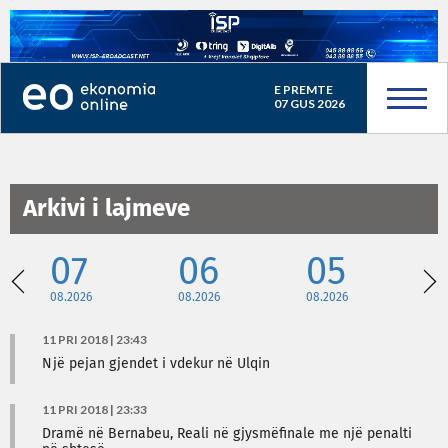
E PREMTE
07 GUS 2026
Arkivi i lajmeve
07
06
05
08.2026
08.2026
08.2026
08
11 PRI 2018 | 23:43
Një pejan gjendet i vdekur në Ulqin
11 PRI 2018 | 23:33
Dramë në Bernabeu, Reali në gjysmëfinale me një penalti