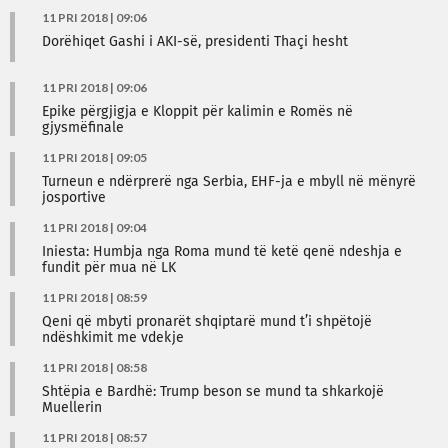
11 PRI 2018 | 09:06
Dorëhiqet Gashi i AKI-së, presidenti Thaçi hesht
11 PRI 2018 | 09:06
Epike përgjigja e Kloppit për kalimin e Romës në
gjysmëfinale
11 PRI 2018 | 09:05
Turneun e ndërprerë nga Serbia, EHF-ja e mbyll në mënyrë
josportive
11 PRI 2018 | 09:04
Iniesta: Humbja nga Roma mund të ketë qenë ndeshja e
fundit për mua në LK
11 PRI 2018 | 08:59
Qeni që mbyti pronarët shqiptarë mund t’i shpëtojë
ndëshkimit me vdekje
11 PRI 2018 | 08:58
Shtëpia e Bardhë: Trump beson se mund ta shkarkojë
Muellerin
11 PRI 2018 | 08:57