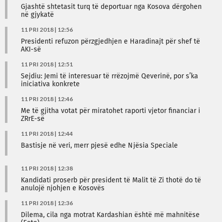
Gjashtë shtetasit turq të deportuar nga Kosova dërgohen
në gjykatë
11 PRI 2018 | 12:56
Presidenti refuzon përzgjedhjen e Haradinajt për shef të
AKI-së
11 PRI 2018 | 12:51
Sejdiu: Jemi të interesuar të rrëzojmë Qeverinë, por s’ka
iniciativa konkrete
11 PRI 2018 | 12:46
Me të gjitha votat për miratohet raporti vjetor financiar i
ZRrE-së
11 PRI 2018 | 12:44
Bastisje në veri, merr pjesë edhe Njësia Speciale
11 PRI 2018 | 12:38
Kandidati proserb për president të Malit të Zi thotë do të
anulojë njohjen e Kosovës
11 PRI 2018 | 12:36
Dilema, cila nga motrat Kardashian është më mahnitëse