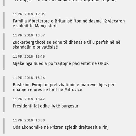
“THUAJ JO” – mesazhi i babait teksa vajza po i fejohej
11 PRI 2018 | 19:05
Familja Mbretërore e Britanisë fton në dasmë 12 vjeçaren
e sulmit të Mançesterit
11 PRI 2018 | 18:57
Zuckerberg thotë se edhe të dhënat e tij u përfshinë në
skandalin e privatësisë
11 PRI 2018 | 18:49
Mjekë nga Suedia po trajtojnë pacientët në QKUK
11 PRI 2018 | 18:46
Bashkimi Evropian pret zbatimin e marrëveshjes për
rihapjen e urës së Ibrit në Mitrovicë
11 PRI 2018 | 18:42
Presidenti fal edhe 14 të burgosur
11 PRI 2018 | 18:38
Oda Ekonomike në Prizren zgjedh drejtuesit e rinj