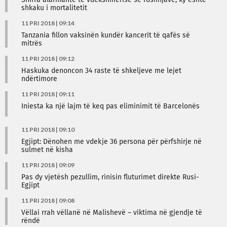
Shifra alarmante të vdekshmërisë së foshnjave, ky është
shkaku i mortalitetit
11 PRI 2018 | 09:14
Tanzania fillon vaksinën kundër kancerit të qafës së
mitrës
11 PRI 2018 | 09:12
Haskuka denoncon 34 raste të shkeljeve me lejet
ndërtimore
11 PRI 2018 | 09:11
Iniesta ka një lajm të keq pas eliminimit të Barcelonës
11 PRI 2018 | 09:10
Egjipt: Dënohen me vdekje 36 persona për përfshirje në
sulmet në kisha
11 PRI 2018 | 09:09
Pas dy vjetësh pezullim, rinisin fluturimet direkte Rusi-
Egjipt
11 PRI 2018 | 09:08
Vëllai rrah vëllanë në Malishevë – viktima në gjendje të
rëndë