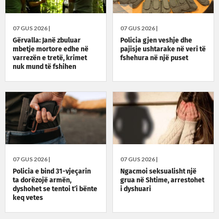
07 GUS 2026 |
07 GUS 2026 |
Gërvalla: Janë zbuluar
Policia gjen veshje dhe
mbetje mortore edhe në
pajisje ushtarake në veri të
varrezën e tretë, krimet
fshehura në një puset
nuk mund të fshihen
07 GUS 2026 |
07 GUS 2026 |
Policia e bind 31-vjeçarin
Ngacmoi seksualisht një
ta dorëzojë armën,
grua në Shtime, arrestohet
dyshohet se tentoi t’i bënte
i dyshuari
keq vetes