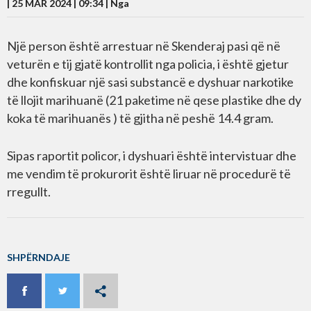
| 25 MAR 2024 | 09:34 |
Nga
Një person është arrestuar në Skenderaj pasi që në
veturën e tij gjatë kontrollit nga policia, i është gjetur
dhe konfiskuar një sasi substancë e dyshuar narkotike
të llojit marihuanë (21 paketime në qese plastike dhe dy
koka të marihuanës ) të gjitha në peshë 14.4 gram.
Sipas raportit policor, i dyshuari është intervistuar dhe
me vendim të prokurorit është liruar në procedurë të
rregullt.
SHPËRNDAJE