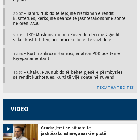
20:07
- Tahiri: Nuk do të lejojmë rrezikimin e rendit
kushtetues, kërkojmë seancë të jashtëzakonshme sonte
në orën 22:30
20:01
- IKD: Moskonstituimi i Kuvendit deri më 7 gusht
shkel Kushtetutën, por procesi duhet të vazhdojë
19:56
- Kurti i shkruan Hamzës, ia ofron PDK pozitën e
Kryeparlamentarit
19:53
- Çitaku: PDK nuk do të bëhet pjesë e përmbysjes
së rendit kushtetues, Kurti të vijë sonte në Kuvend
TË GJITHA TË DITËS
VIDEO
Gruda: Jemi në situatë të
jashtëzakonshme, anarki e plotë