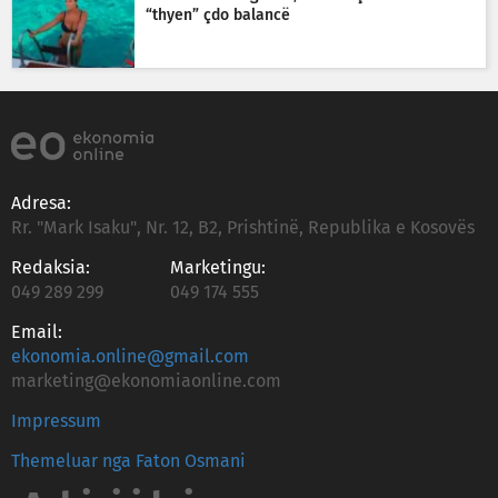
“thyen” çdo balancë
Adresa:
Rr. "Mark Isaku", Nr. 12, B2, Prishtinë, Republika e Kosovës
Redaksia:
Marketingu:
049 289 299
049 174 555
Email:
ekonomia.online@gmail.com
marketing@ekonomiaonline.com
Impressum
Themeluar nga Faton Osmani