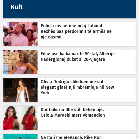
Kult
Policia nis hetime ndaj Labinot
Rexhës pas përdorimit të armës në
një dasmë
Edhe pse ka kaluar të 50-tat, Alberije
Hadërgjonaj duket si 20-vjeçare
Olivia Rodrigo shkëlqen me stil
elegant gjatë një mbrëmjeje në New
York
Kur bukuria dhe stili bëhen një,
Oriola Marashi merr vëmendjen
Në Itali me elegancë, Rike Roçi