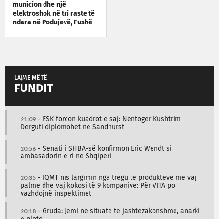
municion dhe një
elektroshok në tri raste të
ndara në Podujevë, Fushë
Kosovë dhe Prishtinë
LAJME MË TË
FUNDIT
21:09
- FSK forcon kuadrot e saj: Nëntoger Kushtrim
Derguti diplomohet në Sandhurst
20:56
- Senati i SHBA-së konfirmon Eric Wendt si
ambasadorin e ri në Shqipëri
20:35
- IQMT nis largimin nga tregu të produkteve me vaj
palme dhe vaj kokosi të 9 kompanive: Për VITA po
vazhdojnë inspektimet
20:18
- Gruda: Jemi në situatë të jashtëzakonshme, anarki
e plotë