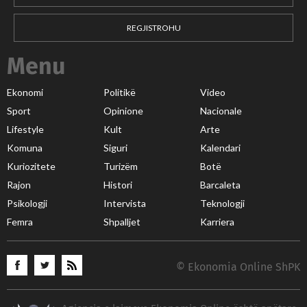
REGJISTROHU
Menu
Ekonomi
Politikë
Video
Sport
Opinione
Nacionale
Lifestyle
Kult
Arte
Komuna
Siguri
Kalendari
Kuriozitete
Turizëm
Botë
Rajon
Histori
Barcaleta
Psikologji
Intervista
Teknologji
Femra
Shpalljet
Karriera
© Ekonomia Online ShPK