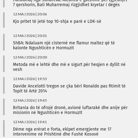
Haradinaj nga Suhareka: Aleanca e gatshme për zgjedhjet
7 qershorin, Bali Muharremaj rizgjidhet kryetar i degës
12 MAJ 2026 | 20:06
Kjo pritet të jetë top 10-shja e parë e LDK-së
12 MAJ 2026 | 20:01
ShBA: Ndaluam një cisternë me flamur maltez që të
kalonte Ngushticën e Hormuzit
12 MAJ 2026 | 20:00
Metoda më e lehtë dhe më e sigurt për heqjen e dyllit në
vesh
12 MAJ 2026 | 19:53
Davide Ancelotti tregon se çka bëri Ronaldo pas fitimit të
Topit të Artë 2014
12 MAJ 2026 | 19:45
Britania do të ofrojë dronë, avionë luftarakë dhe anije për
misionin në Ngushticën e Hormuzit
12 MAJ 2026 | 19:41
Dëme nga erërat e forta, ekipet emergjente me 17
intervenime në Prishtinë dhe Fushë Kosovë