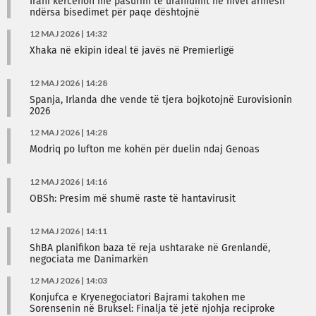
Irani kërcënon me pasurim të uraniumit në nivel armësh
ndërsa bisedimet për paqe dështojnë
12 MAJ 2026 | 14:32
Xhaka në ekipin ideal të javës në Premierligë
12 MAJ 2026 | 14:28
Spanja, Irlanda dhe vende të tjera bojkotojnë Eurovisionin
2026
12 MAJ 2026 | 14:28
Modriq po lufton me kohën për duelin ndaj Genoas
12 MAJ 2026 | 14:16
OBSh: Presim më shumë raste të hantavirusit
12 MAJ 2026 | 14:11
ShBA planifikon baza të reja ushtarake në Grenlandë,
negociata me Danimarkën
12 MAJ 2026 | 14:03
Konjufca e Kryenegociatori Bajrami takohen me
Sorensenin në Bruksel: Finalja të jetë njohja reciproke