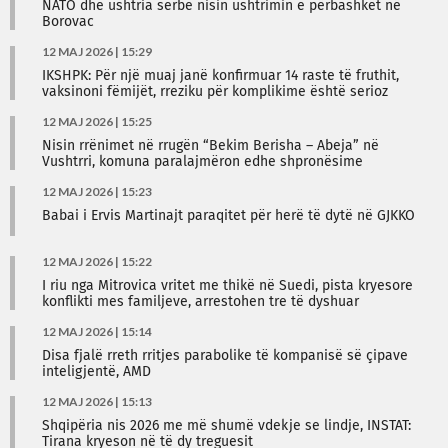
NATO dhe ushtria serbe nisin ushtrimin e përbashkët në
Borovac
12 MAJ 2026 | 15:29
IKSHPK: Për një muaj janë konfirmuar 14 raste të fruthit,
vaksinoni fëmijët, rreziku për komplikime është serioz
12 MAJ 2026 | 15:25
Nisin rrënimet në rrugën “Bekim Berisha – Abeja” në
Vushtrri, komuna paralajmëron edhe shpronësime
12 MAJ 2026 | 15:23
Babai i Ervis Martinajt paraqitet për herë të dytë në GJKKO
12 MAJ 2026 | 15:22
I riu nga Mitrovica vritet me thikë në Suedi, pista kryesore
konflikti mes familjeve, arrestohen tre të dyshuar
12 MAJ 2026 | 15:14
Disa fjalë rreth rritjes parabolike të kompanisë së çipave
inteligjentë, AMD
12 MAJ 2026 | 15:13
Shqipëria nis 2026 me më shumë vdekje se lindje, INSTAT:
Tirana kryeson në të dy treguesit