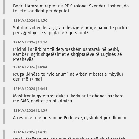
Bedri Hamza mirëpret në PDK kolonel Skender Hoxhën, do
të jetë kandidat për deputet
12 MAJ 2026 | 14:50
Sot dorëzohen listat, çfarë lëvizje e prurje pamë te partitë
për zgjedhjet e shpejta të 7 qershorit?
12 MAJ 2026 | 14:46
Inicimi i shërbimit të detyrueshëm ushtarak në Serbi,
Kamberi ngrit shqetësimet e shqiptarëve të Luginës së
Preshevës
12 MAJ 2026 | 14:44
Rruga lidhëse te “Vicianum” në Arbëri mbetet e mbyllur
deri më 17 maj
12 MAJ 2026 | 14:41
Mashtronin qytetarët duke u kërkuar të dhënat bankare
me SMS, goditet grupi kriminal
12 MAJ 2026 | 14:39
Arrestohet një person në Podujevë, dyshohet për dhunim
12 MAJ 2026 | 14:35