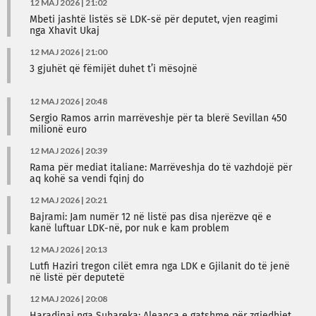
12 MAJ 2026 | 21:02
Mbeti jashtë listës së LDK-së për deputet, vjen reagimi
nga Xhavit Ukaj
12 MAJ 2026 | 21:00
3 gjuhët që fëmijët duhet t’i mësojnë
12 MAJ 2026 | 20:48
Sergio Ramos arrin marrëveshje për ta blerë Sevillan 450
milionë euro
12 MAJ 2026 | 20:39
Rama për mediat italiane: Marrëveshja do të vazhdojë për
aq kohë sa vendi fqinj do
12 MAJ 2026 | 20:21
Bajrami: Jam numër 12 në listë pas disa njerëzve që e
kanë luftuar LDK-në, por nuk e kam problem
12 MAJ 2026 | 20:13
Lutfi Haziri tregon cilët emra nga LDK e Gjilanit do të jenë
në listë për deputetë
12 MAJ 2026 | 20:08