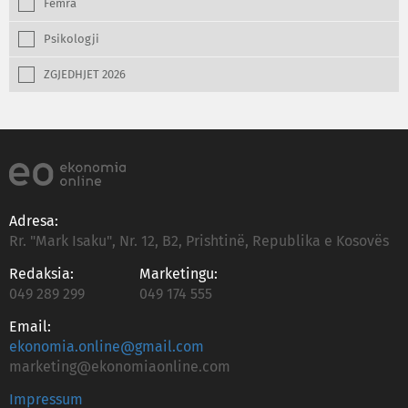
Femra
Psikologji
ZGJEDHJET 2026
Adresa:
Rr. "Mark Isaku", Nr. 12, B2, Prishtinë, Republika e Kosovës
Redaksia:
Marketingu:
049 289 299
049 174 555
Email:
ekonomia.online@gmail.com
marketing@ekonomiaonline.com
Impressum