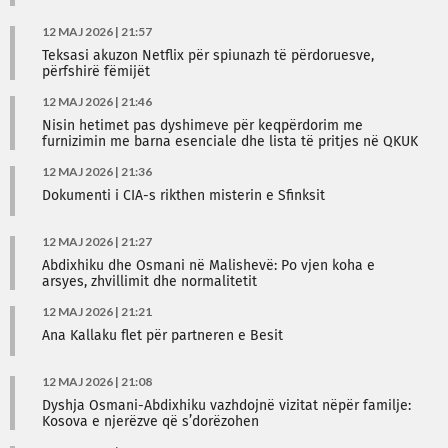
12 MAJ 2026 | 21:57
Teksasi akuzon Netflix për spiunazh të përdoruesve,
përfshirë fëmijët
12 MAJ 2026 | 21:46
Nisin hetimet pas dyshimeve për keqpërdorim me
furnizimin me barna esenciale dhe lista të pritjes në QKUK
12 MAJ 2026 | 21:36
Dokumenti i CIA-s rikthen misterin e Sfinksit
12 MAJ 2026 | 21:27
Abdixhiku dhe Osmani në Malishevë: Po vjen koha e
arsyes, zhvillimit dhe normalitetit
12 MAJ 2026 | 21:21
Ana Kallaku flet për partneren e Besit
12 MAJ 2026 | 21:08
Dyshja Osmani-Abdixhiku vazhdojnë vizitat nëpër familje:
Kosova e njerëzve që s’dorëzohen