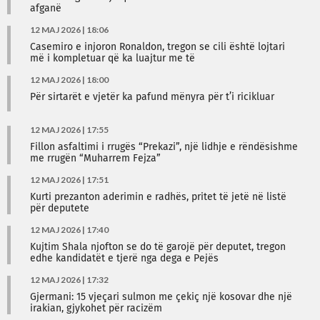
afganë
12 MAJ 2026 | 18:06
Casemiro e injoron Ronaldon, tregon se cili është lojtari
më i kompletuar që ka luajtur me të
12 MAJ 2026 | 18:00
Për sirtarët e vjetër ka pafund mënyra për t’i ricikluar
12 MAJ 2026 | 17:55
Fillon asfaltimi i rrugës “Prekazi”, një lidhje e rëndësishme
me rrugën “Muharrem Fejza”
12 MAJ 2026 | 17:51
Kurti prezanton aderimin e radhës, pritet të jetë në listë
për deputete
12 MAJ 2026 | 17:40
Kujtim Shala njofton se do të garojë për deputet, tregon
edhe kandidatët e tjerë nga dega e Pejës
12 MAJ 2026 | 17:32
Gjermani: 15 vjeçari sulmon me çekiç një kosovar dhe një
irakian, gjykohet për racizëm