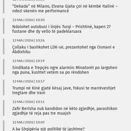
“Dekada” në Milano, Elvana Gjata çoi në këmbë Italinë –
ndezi skenën me performancë
12 MAJ 2026 | 10:30
Ndalohet autobusi i linjës Turqi – Prishtinë, kapen 27
fustane dhe dy vello të padeklaruara
12 MAJ 2026 | 10:26
Çollaku i bashkohet LDK-së, prezantohet nga Osmani e
Abdixhiku
12 MAJ 2026 | 10:19
Sindikata e Trepçës ngre alarmin: Minatorët po largohen
nga puna, kushtet vetëm sa po rëndohen
12 MAJ 2026 | 10:17
Trumpi në Kinë gjatë kësaj jave, fokusi te marrëveshjet
tregtare dhe Irani
12 MAJ 2026 | 10:11
Zafir Berisha nuk kandidon në këto zgjedhje, parashikon
zgjedhje të reja pas tre muajsh
12 MAJ 2026 | 10:03
A ka Shqipëria një politikë të jashtme?