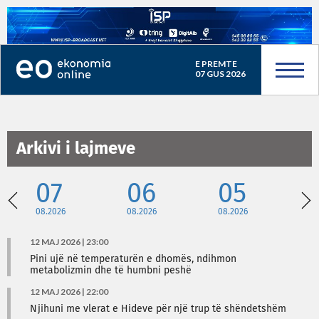
E PREMTE
07 GUS 2026
Arkivi i lajmeve
07
06
05
08.2026
08.2026
08.2026
08
12 MAJ 2026 | 23:00
Pini ujë në temperaturën e dhomës, ndihmon
metabolizmin dhe të humbni peshë
12 MAJ 2026 | 22:00
Njihuni me vlerat e Hideve për një trup të shëndetshëm