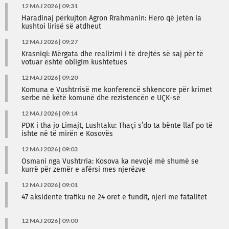
12 MAJ 2026 | 09:31
Haradinaj përkujton Agron Rrahmanin: Hero që jetën ia
kushtoi lirisë së atdheut
12 MAJ 2026 | 09:27
Krasniqi: Mërgata dhe realizimi i të drejtës së saj për të
votuar është obligim kushtetues
12 MAJ 2026 | 09:20
Komuna e Vushtrrisë me konferencë shkencore për krimet
serbe në këtë komunë dhe rezistencën e UÇK-së
12 MAJ 2026 | 09:14
PDK i tha jo Limajt, Lushtaku: Thaçi s’do ta bënte llaf po të
ishte në të mirën e Kosovës
12 MAJ 2026 | 09:03
Osmani nga Vushtrria: Kosova ka nevojë më shumë se
kurrë për zemër e afërsi mes njerëzve
12 MAJ 2026 | 09:01
47 aksidente trafiku në 24 orët e fundit, njëri me fatalitet
12 MAJ 2026 | 09:00