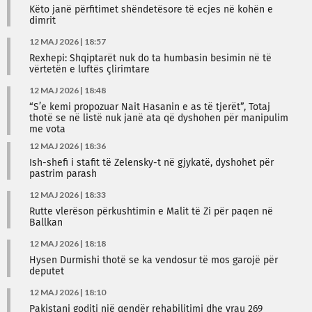
Këto janë përfitimet shëndetësore të ecjes në kohën e
dimrit
12 MAJ 2026 | 18:57
Rexhepi: Shqiptarët nuk do ta humbasin besimin në të
vërtetën e luftës çlirimtare
12 MAJ 2026 | 18:48
“S’e kemi propozuar Nait Hasanin e as të tjerët”, Totaj
thotë se në listë nuk janë ata që dyshohen për manipulim
me vota
12 MAJ 2026 | 18:36
Ish-shefi i stafit të Zelensky-t në gjykatë, dyshohet për
pastrim parash
12 MAJ 2026 | 18:33
Rutte vlerëson përkushtimin e Malit të Zi për paqen në
Ballkan
12 MAJ 2026 | 18:18
Hysen Durmishi thotë se ka vendosur të mos garojë për
deputet
12 MAJ 2026 | 18:10
Pakistani goditi një qendër rehabilitimi dhe vrau 269