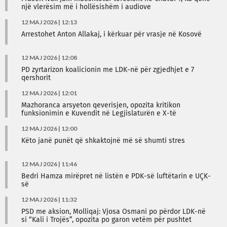
një vlerësim më i hollësishëm i audiove
12 MAJ 2026 | 12:13
Arrestohet Anton Allakaj, i kërkuar për vrasje në Kosovë
12 MAJ 2026 | 12:08
PD zyrtarizon koalicionin me LDK-në për zgjedhjet e 7
qershorit
12 MAJ 2026 | 12:01
Mazhoranca arsyeton qeverisjen, opozita kritikon
funksionimin e Kuvendit në Legjislaturën e X-të
12 MAJ 2026 | 12:00
Këto janë punët që shkaktojnë më së shumti stres
12 MAJ 2026 | 11:46
Bedri Hamza mirëpret në listën e PDK-së luftëtarin e UÇK-
së
12 MAJ 2026 | 11:32
PSD me aksion, Molliqaj: Vjosa Osmani po përdor LDK-në
si “Kali i Trojës”, opozita po garon vetëm për pushtet