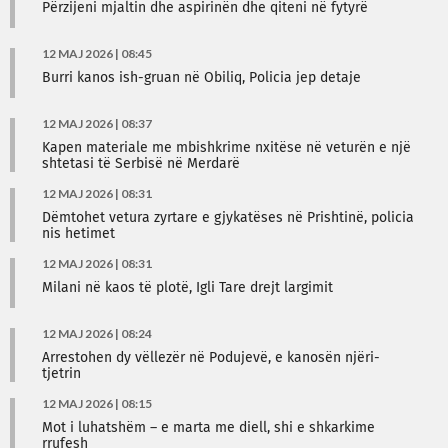
Përzijeni mjaltin dhe aspirinën dhe qiteni në fytyrë
12 MAJ 2026 | 08:45
Burri kanos ish-gruan në Obiliq, Policia jep detaje
12 MAJ 2026 | 08:37
Kapen materiale me mbishkrime nxitëse në veturën e një
shtetasi të Serbisë në Merdarë
12 MAJ 2026 | 08:31
Dëmtohet vetura zyrtare e gjykatëses në Prishtinë, policia
nis hetimet
12 MAJ 2026 | 08:31
Milani në kaos të plotë, Igli Tare drejt largimit
12 MAJ 2026 | 08:24
Arrestohen dy vëllezër në Podujevë, e kanosën njëri-
tjetrin
12 MAJ 2026 | 08:15
Mot i luhatshëm – e marta me diell, shi e shkarkime
rrufesh