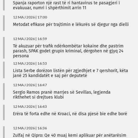
Spanja raporton një rast të ri hantavirus te pasagjeri i
evakuuar, numri i shpërthimit arrin 11
12 MAJ 2026 | 17:00
Metodat efikase për trajtimin e lëkurës së djegur nga dielli
12 MAJ 2026 | 16:59
Të akuzuar për trafik ndërkombëtar kokaine dhe pastrim
parash, SPAK godet grupin kriminal, dërgohen në gjyq 24
persona
12 MAJ 2026 | 16:53
Lista Serbe dorëzon listën për zgjedhjet e 7 qershorit, këta
janë 25 kandidatët e saj për deputetë
12 MAJ 2026 | 16:47
Sergio Ramos pranë marrjes së Sevillas, legjenda
rikthehet si drejtues klubi
12 MAJ 2026 | 16:43
Erëra të forta edhe në Kroaci, në disa pjesë bie edhe borë
12 MAJ 2026 | 16:36
Zulfaj në Qipro: Qe 40 muaj kemi aplikuar për anëtarësim