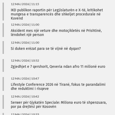
12 MAJ 2026 | 11:15
IKD publikon raportin për Legjislaturën e X-të, kritikohet
mungesa e transparencës dhe shkeljet procedurale në
Kuvend
12 MAJ 2026 | 11:00
Aksident mes një veture dhe motoçikletës në Prishtinë,
lëndohet një person
12 MAJ 2026 | 11:00
Si duken erëzat para se të vijnë në dyqan?
12 MAJ 2026 | 10:52
Zgjedhjet e 7 qershorit, Qeveria ndan afro 11 milionë euro
12 MAJ 2026 | 10:47
Lifestyle Conference 2026 në Tiranë, fokus te parandalimi
dhe reduktimi i risqeve
12 MAJ 2026 | 10:42
Serwer për Gjykatën Speciale: Miliona euro të shpenzuara,
por pa drejtësi për Kosovën
12 MAJ 2026 | 10:33