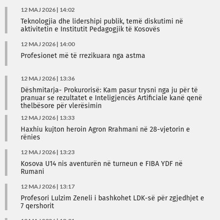
12 MAJ 2026 | 14:02
Teknologjia dhe lidershipi publik, temë diskutimi në
aktivitetin e Institutit Pedagogjik të Kosovës
12 MAJ 2026 | 14:00
Profesionet më të rrezikuara nga astma
12 MAJ 2026 | 13:36
Dëshmitarja- Prokurorisë: Kam pasur trysni nga ju për të
pranuar se rezultatet e Inteligjencës Artificiale kanë qenë
thelbësore për vlerësimin
12 MAJ 2026 | 13:33
Haxhiu kujton heroin Agron Rrahmani në 28-vjetorin e
rënies
12 MAJ 2026 | 13:23
Kosova U14 nis aventurën në turneun e FIBA YDF në
Rumani
12 MAJ 2026 | 13:17
Profesori Lulzim Zeneli i bashkohet LDK-së për zgjedhjet e
7 qershorit