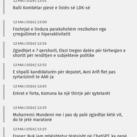
12 MAJ 2026 | 13:01
Balli Kombëtar pjesë e listës së LDK-së
12 MAJ 2026 | 13:00
Foshnjat e lindura parakohshëm rrezikohen nga
çrregullimet e hiperaktivitetit
12 MAJ 2026 | 12:56
Zgjedhjet e 7 qershorit, Elezi tregon datën për tërheqjen e
shortit për renditjen e subjekteve politike
12 MAJ 2026 | 12:52
E shpalli kandidaturën për deputet, Avni Arifi flet pas
zyrtarizimit te AAK-ja
12 MAJ 2026 | 12:45
Erërat e forta, Komuna ka një thirrje për qytetarët
12 MAJ 2026 | 12:33
Muharremi: Mundemi me i pas dy palë zgjedhje këtë vit,
do të jetë maratonë
12 MAJ 2026 | 12:25
Fraser: Nuk jam mbështetur tërësisht në ChatGPT, ka qenë