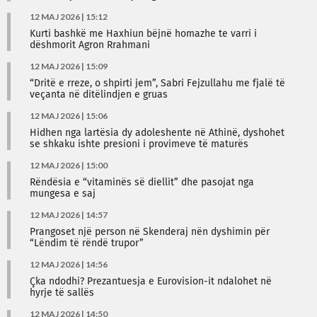
12 MAJ 2026 | 15:12
Kurti bashkë me Haxhiun bëjnë homazhe te varri i
dëshmorit Agron Rrahmani
12 MAJ 2026 | 15:09
“Dritë e rreze, o shpirti jem”, Sabri Fejzullahu me fjalë të
veçanta në ditëlindjen e gruas
12 MAJ 2026 | 15:06
Hidhen nga lartësia dy adoleshente në Athinë, dyshohet
se shkaku ishte presioni i provimeve të maturës
12 MAJ 2026 | 15:00
Rëndësia e “vitaminës së diellit” dhe pasojat nga
mungesa e saj
12 MAJ 2026 | 14:57
Prangoset një person në Skenderaj nën dyshimin për
“Lëndim të rëndë trupor”
12 MAJ 2026 | 14:56
Çka ndodhi? Prezantuesja e Eurovision-it ndalohet në
hyrje të sallës
12 MAJ 2026 | 14:50