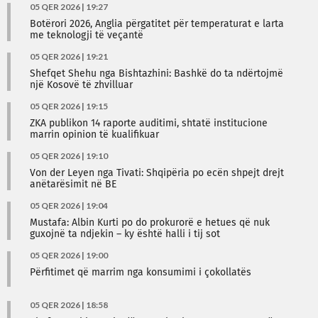
05 QER 2026 | 19:27
Botërori 2026, Anglia përgatitet për temperaturat e larta
me teknologji të veçantë
05 QER 2026 | 19:21
Shefqet Shehu nga Bishtazhini: Bashkë do ta ndërtojmë
një Kosovë të zhvilluar
05 QER 2026 | 19:15
ZKA publikon 14 raporte auditimi, shtatë institucione
marrin opinion të kualifikuar
05 QER 2026 | 19:10
Von der Leyen nga Tivati: Shqipëria po ecën shpejt drejt
anëtarësimit në BE
05 QER 2026 | 19:04
Mustafa: Albin Kurti po do prokurorë e hetues që nuk
guxojnë ta ndjekin – ky është halli i tij sot
05 QER 2026 | 19:00
Përfitimet që marrim nga konsumimi i çokollatës
05 QER 2026 | 18:58