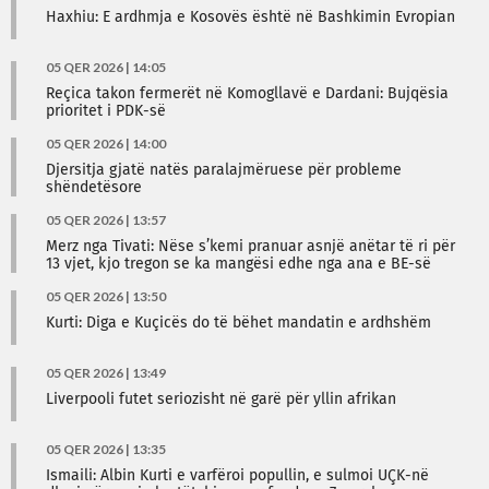
Haxhiu: E ardhmja e Kosovës është në Bashkimin Evropian
05 QER 2026 | 14:05
Reçica takon fermerët në Komogllavë e Dardani: Bujqësia
prioritet i PDK-së
05 QER 2026 | 14:00
Djersitja gjatë natës paralajmëruese për probleme
shëndetësore
05 QER 2026 | 13:57
Merz nga Tivati: Nëse s’kemi pranuar asnjë anëtar të ri për
13 vjet, kjo tregon se ka mangësi edhe nga ana e BE-së
05 QER 2026 | 13:50
Kurti: Diga e Kuçicës do të bëhet mandatin e ardhshëm
05 QER 2026 | 13:49
Liverpooli futet seriozisht në garë për yllin afrikan
05 QER 2026 | 13:35
Ismaili: Albin Kurti e varfëroi popullin, e sulmoi UÇK-në