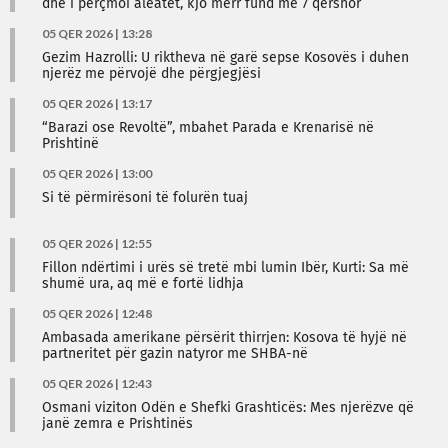
dhe i përçmoi aleatët, kjo merr fund me 7 qershor
05 QER 2026 | 13:28
Gezim Hazrolli: U riktheva në garë sepse Kosovës i duhen
njerëz me përvojë dhe përgjegjësi
05 QER 2026 | 13:17
“Barazi ose Revoltë”, mbahet Parada e Krenarisë në
Prishtinë
05 QER 2026 | 13:00
Si të përmirësoni të folurën tuaj
05 QER 2026 | 12:55
Fillon ndërtimi i urës së tretë mbi lumin Ibër, Kurti: Sa më
shumë ura, aq më e fortë lidhja
05 QER 2026 | 12:48
Ambasada amerikane përsërit thirrjen: Kosova të hyjë në
partneritet për gazin natyror me SHBA-në
05 QER 2026 | 12:43
Osmani viziton Odën e Shefki Grashticës: Mes njerëzve që
janë zemra e Prishtinës