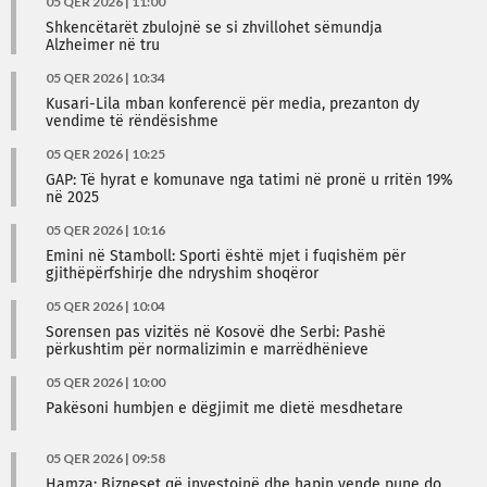
05 QER 2026 | 11:00
Shkencëtarët zbulojnë se si zhvillohet sëmundja
Alzheimer në tru
05 QER 2026 | 10:34
Kusari-Lila mban konferencë për media, prezanton dy
vendime të rëndësishme
05 QER 2026 | 10:25
GAP: Të hyrat e komunave nga tatimi në pronë u rritën 19%
në 2025
05 QER 2026 | 10:16
Emini në Stamboll: Sporti është mjet i fuqishëm për
gjithëpërfshirje dhe ndryshim shoqëror
05 QER 2026 | 10:04
Sorensen pas vizitës në Kosovë dhe Serbi: Pashë
përkushtim për normalizimin e marrëdhënieve
05 QER 2026 | 10:00
Pakësoni humbjen e dëgjimit me dietë mesdhetare
05 QER 2026 | 09:58
Hamza: Bizneset që investojnë dhe hapin vende pune do