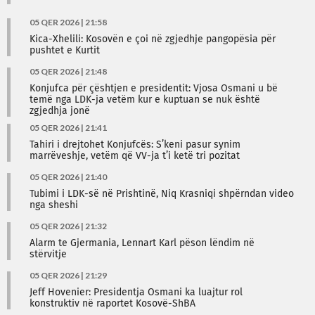
05 QER 2026 | 21:58
Kica-Xhelili: Kosovën e çoi në zgjedhje pangopësia për
pushtet e Kurtit
05 QER 2026 | 21:48
Konjufca për çështjen e presidentit: Vjosa Osmani u bë
temë nga LDK-ja vetëm kur e kuptuan se nuk është
zgjedhja jonë
05 QER 2026 | 21:41
Tahiri i drejtohet Konjufcës: S’keni pasur synim
marrëveshje, vetëm që VV-ja t’i ketë tri pozitat
05 QER 2026 | 21:40
Tubimi i LDK-së në Prishtinë, Niq Krasniqi shpërndan video
nga sheshi
05 QER 2026 | 21:32
Alarm te Gjermania, Lennart Karl pëson lëndim në
stërvitje
05 QER 2026 | 21:29
Jeff Hovenier: Presidentja Osmani ka luajtur rol
konstruktiv në raportet Kosovë-ShBA