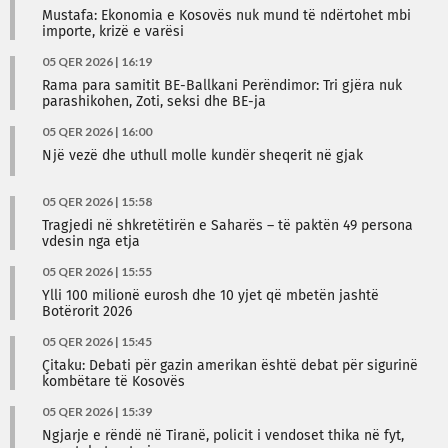
Mustafa: Ekonomia e Kosovës nuk mund të ndërtohet mbi
importe, krizë e varësi
05 QER 2026 | 16:19
Rama para samitit BE-Ballkani Perëndimor: Tri gjëra nuk
parashikohen, Zoti, seksi dhe BE-ja
05 QER 2026 | 16:00
Një vezë dhe uthull molle kundër sheqerit në gjak
05 QER 2026 | 15:58
Tragjedi në shkretëtirën e Saharës – të paktën 49 persona
vdesin nga etja
05 QER 2026 | 15:55
Ylli 100 milionë eurosh dhe 10 yjet që mbetën jashtë
Botërorit 2026
05 QER 2026 | 15:45
Çitaku: Debati për gazin amerikan është debat për sigurinë
kombëtare të Kosovës
05 QER 2026 | 15:39
Ngjarje e rëndë në Tiranë, policit i vendoset thika në fyt,