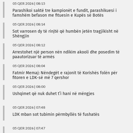
05 QER 2026 | 08:15
Parashikoi saktë tre kampionët e fundit, parashikuesi i
famshëm befason me fituesin e Kupës së Botës
05 QER 2026 | 08:14
Sot varrosen dy të rinjtë që humbën jetën tragjikisht në
Shëngjin
05 QER 2026 | 08:12
Arrestohet një person nën ndikim akooli dhe posedim të
paautorizuar të armës
05 QER 2026 | 08:04
Fatmir Memaj: Nëndegët e rajonit të Korishës folën për
fitoren e LDK-së më 7 qershor
05 QER 2026 | 08:00
Ushqimet që nuk duhet t’i hani në mëngjes
05 QER 2026 | 07:48
LDK mban sot tubimin përmbyllës të fushatës
05 QER 2026 | 07:47