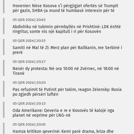
Hovenier: Nëse Kosova s’i përgjigjet ofertës së Trumpit
për gazin, SHBA-ja mund të humbasë interesin për të
05 QER 2026 | 20:42
Abdixhiku në tubimin përmbyllës në Prishtinë: LDK është
ringritur, sonte nis një kapitull i ri për Kosovën
05 QER 2026 | 20:35
Samiti në Mal të Zi: Merz plan për Ballkanin, me Serbinë i
prerë
05 QER 2026 | 20:27
Nesër dy protesta: Në ora 10:00 në Zvërnec, në 18:00 në
Tiranë
05 QER 2026 | 20:20
Pas refuzimit të Putinit për takim, reagon Zelensky: Rusia
po zgjedh përsëri luftën
05 QER 2026 | 20:13
Oda Amerikane: Qeveria e re e Kosovës të kalojë nga
planet në veprime për LNG-në
05 QER 2026 | 20:03
Hamza kritikon qeverinë: Kemi parë drama, kriza dhe