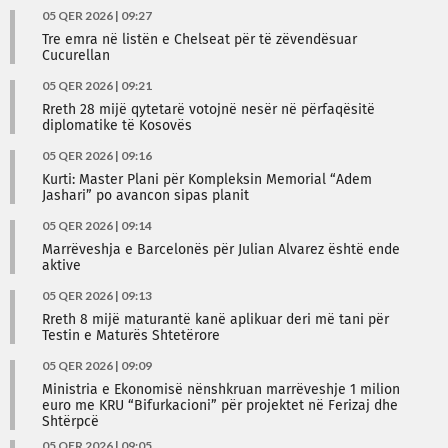
05 QER 2026 | 09:27
Tre emra në listën e Chelseat për të zëvendësuar
Cucurellan
05 QER 2026 | 09:21
Rreth 28 mijë qytetarë votojnë nesër në përfaqësitë
diplomatike të Kosovës
05 QER 2026 | 09:16
Kurti: Master Plani për Kompleksin Memorial “Adem
Jashari” po avancon sipas planit
05 QER 2026 | 09:14
Marrëveshja e Barcelonës për Julian Alvarez është ende
aktive
05 QER 2026 | 09:13
Rreth 8 mijë maturantë kanë aplikuar deri më tani për
Testin e Maturës Shtetërore
05 QER 2026 | 09:09
Ministria e Ekonomisë nënshkruan marrëveshje 1 milion
euro me KRU “Bifurkacioni” për projektet në Ferizaj dhe
Shtërpcë
05 QER 2026 | 09:05