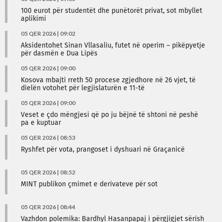
100 eurot për studentët dhe punëtorët privat, sot mbyllet
aplikimi
05 QER 2026 | 09:02
Aksidentohet Sinan Vllasaliu, futet në operim – pikëpyetje
për dasmën e Dua Lipës
05 QER 2026 | 09:00
Kosova mbajti rreth 50 procese zgjedhore në 26 vjet, të
dielën votohet për legjislaturën e 11-të
05 QER 2026 | 09:00
Veset e çdo mëngjesi që po ju bëjnë të shtoni në peshë
pa e kuptuar
05 QER 2026 | 08:53
Ryshfet për vota, prangoset i dyshuari në Graçanicë
05 QER 2026 | 08:52
MINT publikon çmimet e derivateve për sot
05 QER 2026 | 08:44
Vazhdon polemika: Bardhyl Hasanpapaj i përgjigjet sërish