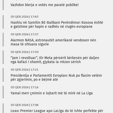
Vazhdon blerja e votës me paratë publike!
05 QER 2026 | 17:45
Haxhiu në Samitin BE-Ballkani Perëndimor: Kosova është
e gatshme për hapin e radhës në rrugën evropiane
05 QER 2026 | 17:37
Alarmon NASA, astronautët amerikanë vendosen nën
masa të shtuara sigurie
05 QER 2026 | 17:30
“Jam i revoltuar”, Ilir Meta përsërit kërkesën për daljen
nga kafazi i xhamit, gjykata ia rrëzon sërish
05 QER 2026 | 17:21
Presidentja e Parlamentit Evropian: Nuk po flasim vetëm
për zgjerimin, po e bëjmë atë
05 QER 2026 | 17:16
Yamal merr çmimin e lojtarit më të mirë në La Liga
05 QER 2026 | 17:08
Leao: Premier League apo LaLiga do të ishte perfekte për