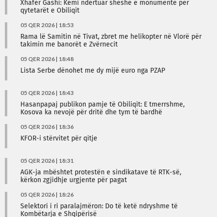
Xhafer Gashi: Kemi ndërtuar sheshe e monumente për
qytetarët e Obiliqit
05 QER 2026 | 18:53
Rama lë Samitin në Tivat, zbret me helikopter në Vlorë për
takimin me banorët e Zvërnecit
05 QER 2026 | 18:48
Lista Serbe dënohet me dy mijë euro nga PZAP
05 QER 2026 | 18:43
Hasanpapaj publikon pamje të Obiliqit: E tmerrshme,
Kosova ka nevojë për dritë dhe tym të bardhë
05 QER 2026 | 18:36
KFOR-i stërvitet për qitje
05 QER 2026 | 18:31
AGK-ja mbështet protestën e sindikatave të RTK-së,
kërkon zgjidhje urgjente për pagat
05 QER 2026 | 18:26
Selektori i ri paralajmëron: Do të ketë ndryshme të
Kombëtarja e Shqipërisë