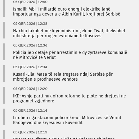
05 QER 2026 | 12:40
Ismaili: Mbi 1 miliardë euro energji elektrike janë
importuar nga qeveria e Albin Kurtit, krejt prej Serbisë
05 QER 2026 | 12:38
Haxhiu takohet me kryeministrin çek në Tivat, theksohet
mbështetja për rrugën evropiane të Kosovës
05 QER 2026 | 12:36
Policia jep detaje për arrestimin e dy zyrtarëve komunalë
në Mitrovicë të Veriut
05 QER 2026 | 12:34
Kusari-Lila: Masa të reja tregtare ndaj Serbisë për
mbrojtjen e prodhuesve vendorë
05 QER 2026 | 12:20
IKD: Asnjë parti nuk ofron reformë të plotë në drejtësi në
programet zgjedhore
05 QER 2026 | 12:14
Lirohen nga stacioni policor kreu i Mitrovicës së Veriut
Radojeviq dhe kryesuesi i Kuvendit
05 QER 2026 | 12:13