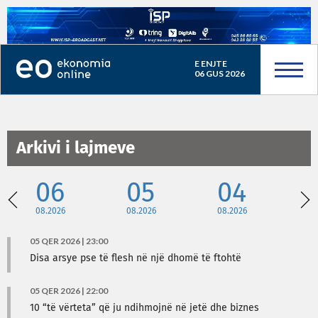
E ENJTE
06 GUS 2026
Arkivi i lajmeve
06
05
04
08.2026
08.2026
08.2026
08
05 QER 2026 | 23:00
Disa arsye pse të flesh në një dhomë të ftohtë
05 QER 2026 | 22:00
10 “të vërteta” që ju ndihmojnë në jetë dhe biznes