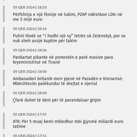
05 QER 2026 | 18:20
Përfshirja e një fëmije në tubim, PZAP ndëshkon LDK-në
me 5 mijë euro
05 QER 2026 | 18:14
Putini thotë se “i hodhi një sy” letrës së Zelenskyt, por se
nuk sheh asnjë kuptim për takim
05 QER 2026 | 18:06
Pankartat pikante në protestën e parë masive para
kryeministrisë në Tiranë
05 QER 2026 | 18:00
Ambasadori britanik merr pjesë në Paradën e Krenarisë:
Mbështesim palëkundur të drejtat e njeriut
05 QER 2026 | 18:00
Çfarë duhet të bëni për të parandaluar gripin
05 QER 2026 | 17:55
ATK: Për 5 muaj kemi mbledhur mbi gjysmë miliardi euro
tatime
05 QER 2026 | 17:51