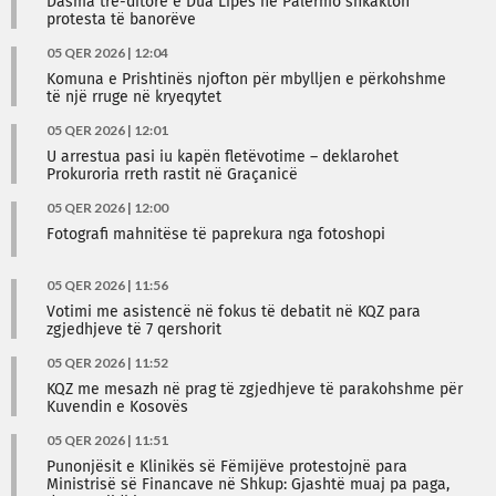
Dasma tre-ditore e Dua Lipës në Palermo shkakton
protesta të banorëve
05 QER 2026 | 12:04
Komuna e Prishtinës njofton për mbylljen e përkohshme
të një rruge në kryeqytet
05 QER 2026 | 12:01
U arrestua pasi iu kapën fletëvotime – deklarohet
Prokuroria rreth rastit në Graçanicë
05 QER 2026 | 12:00
Fotografi mahnitëse të paprekura nga fotoshopi
05 QER 2026 | 11:56
Votimi me asistencë në fokus të debatit në KQZ para
zgjedhjeve të 7 qershorit
05 QER 2026 | 11:52
KQZ me mesazh në prag të zgjedhjeve të parakohshme për
Kuvendin e Kosovës
05 QER 2026 | 11:51
Punonjësit e Klinikës së Fëmijëve protestojnë para
Ministrisë së Financave në Shkup: Gjashtë muaj pa paga,