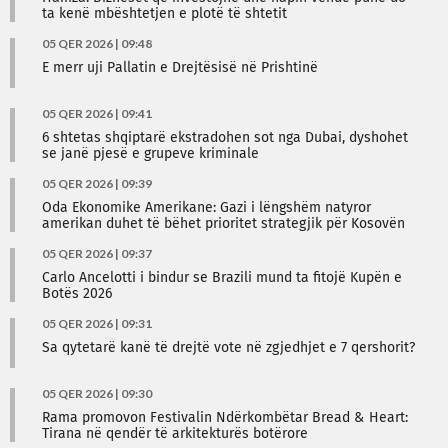
ta kenë mbështetjen e plotë të shtetit
05 QER 2026 | 09:48
E merr uji Pallatin e Drejtësisë në Prishtinë
05 QER 2026 | 09:41
6 shtetas shqiptarë ekstradohen sot nga Dubai, dyshohet
se janë pjesë e grupeve kriminale
05 QER 2026 | 09:39
Oda Ekonomike Amerikane: Gazi i lëngshëm natyror
amerikan duhet të bëhet prioritet strategjik për Kosovën
05 QER 2026 | 09:37
Carlo Ancelotti i bindur se Brazili mund ta fitojë Kupën e
Botës 2026
05 QER 2026 | 09:31
Sa qytetarë kanë të drejtë vote në zgjedhjet e 7 qershorit?
05 QER 2026 | 09:30
Rama promovon Festivalin Ndërkombëtar Bread & Heart:
Tirana në qendër të arkitekturës botërore