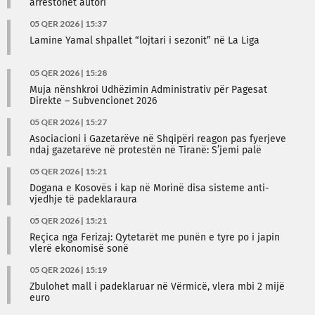
arrestohet autori
05 QER 2026 | 15:37
Lamine Yamal shpallet “lojtari i sezonit” në La Liga
05 QER 2026 | 15:28
Muja nënshkroi Udhëzimin Administrativ për Pagesat
Direkte – Subvencionet 2026
05 QER 2026 | 15:27
Asociacioni i Gazetarëve në Shqipëri reagon pas fyerjeve
ndaj gazetarëve në protestën në Tiranë: S’jemi palë
05 QER 2026 | 15:21
Dogana e Kosovës i kap në Morinë disa sisteme anti-
vjedhje të padeklaraura
05 QER 2026 | 15:21
Reçica nga Ferizaj: Qytetarët me punën e tyre po i japin
vlerë ekonomisë sonë
05 QER 2026 | 15:19
Zbulohet mall i padeklaruar në Vërmicë, vlera mbi 2 mijë
euro