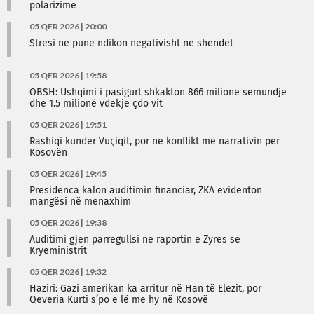
polarizime
05 QER 2026 | 20:00
Stresi në punë ndikon negativisht në shëndet
05 QER 2026 | 19:58
OBSH: Ushqimi i pasigurt shkakton 866 milionë sëmundje
dhe 1.5 milionë vdekje çdo vit
05 QER 2026 | 19:51
Rashiqi kundër Vuçiqit, por në konflikt me narrativin për
Kosovën
05 QER 2026 | 19:45
Presidenca kalon auditimin financiar, ZKA evidenton
mangësi në menaxhim
05 QER 2026 | 19:38
Auditimi gjen parregullsi në raportin e Zyrës së
Kryeministrit
05 QER 2026 | 19:32
Haziri: Gazi amerikan ka arritur në Han të Elezit, por
Qeveria Kurti s’po e lë me hy në Kosovë