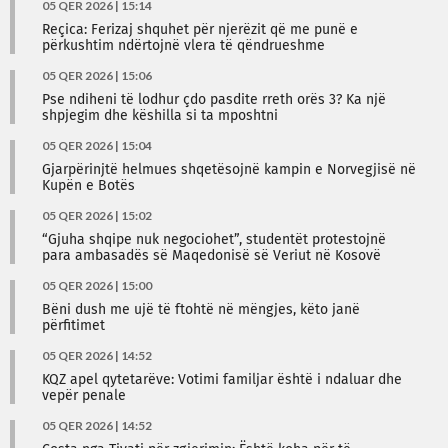
05 QER 2026 | 15:14
Reçica: Ferizaj shquhet për njerëzit që me punë e
përkushtim ndërtojnë vlera të qëndrueshme
05 QER 2026 | 15:06
Pse ndiheni të lodhur çdo pasdite rreth orës 3? Ka një
shpjegim dhe këshilla si ta mposhtni
05 QER 2026 | 15:04
Gjarpërinjtë helmues shqetësojnë kampin e Norvegjisë në
Kupën e Botës
05 QER 2026 | 15:02
“Gjuha shqipe nuk negociohet”, studentët protestojnë
para ambasadës së Maqedonisë së Veriut në Kosovë
05 QER 2026 | 15:00
Bëni dush me ujë të ftohtë në mëngjes, këto janë
përfitimet
05 QER 2026 | 14:52
KQZ apel qytetarëve: Votimi familjar është i ndaluar dhe
vepër penale
05 QER 2026 | 14:52