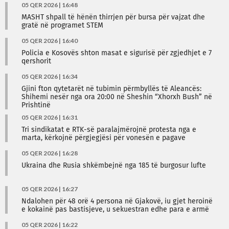
05 QER 2026 | 16:48
MASHT shpall të hënën thirrjen për bursa për vajzat dhe
gratë në programet STEM
05 QER 2026 | 16:40
Policia e Kosovës shton masat e sigurisë për zgjedhjet e 7
qershorit
05 QER 2026 | 16:34
Gjini fton qytetarët në tubimin përmbyllës të Aleancës:
Shihemi nesër nga ora 20:00 në Sheshin “Xhorxh Bush” në
Prishtinë
05 QER 2026 | 16:31
Tri sindikatat e RTK-së paralajmërojnë protesta nga e
marta, kërkojnë përgjegjësi për vonesën e pagave
05 QER 2026 | 16:28
Ukraina dhe Rusia shkëmbejnë nga 185 të burgosur lufte
05 QER 2026 | 16:27
Ndalohen për 48 orë 4 persona në Gjakovë, iu gjet heroinë
e kokainë pas bastisjeve, u sekuestran edhe para e armë
05 QER 2026 | 16:22