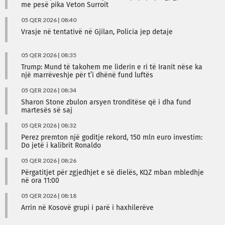
me pesë pika Veton Surroit
05 QER 2026 | 08:40
Vrasje në tentativë në Gjilan, Policia jep detaje
05 QER 2026 | 08:35
Trump: Mund të takohem me liderin e ri të Iranit nëse ka
një marrëveshje për t’i dhënë fund luftës
05 QER 2026 | 08:34
Sharon Stone zbulon arsyen tronditëse që i dha fund
martesës së saj
05 QER 2026 | 08:32
Perez premton një goditje rekord, 150 mln euro investim:
Do jetë i kalibrit Ronaldo
05 QER 2026 | 08:26
Përgatitjet për zgjedhjet e së dielës, KQZ mban mbledhje
në ora 11:00
05 QER 2026 | 08:18
Arrin në Kosovë grupi i parë i haxhilerëve