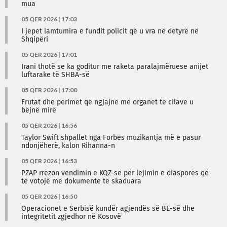
mua
05 QER 2026 | 17:03
I jepet lamtumira e fundit policit që u vra në detyrë në
Shqipëri
05 QER 2026 | 17:01
Irani thotë se ka goditur me raketa paralajmëruese anijet
luftarake të SHBA-së
05 QER 2026 | 17:00
Frutat dhe perimet që ngjajnë me organet të cilave u
bëjnë mirë
05 QER 2026 | 16:56
Taylor Swift shpallet nga Forbes muzikantja më e pasur
ndonjëherë, kalon Rihanna-n
05 QER 2026 | 16:53
PZAP rrëzon vendimin e KQZ-së për lejimin e diasporës që
të votojë me dokumente të skaduara
05 QER 2026 | 16:50
Operacionet e Serbisë kundër agjendës së BE-së dhe
integritetit zgjedhor në Kosovë