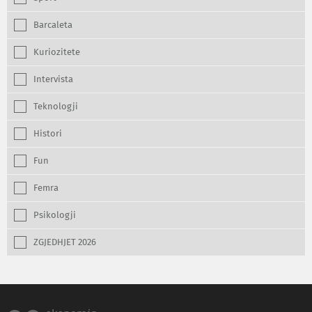
Barcaleta
Kuriozitete
Intervista
Teknologji
Histori
Fun
Femra
Psikologji
ZGJEDHJET 2026