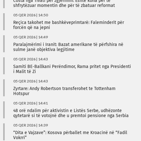
Costa nga Tivati për zgjerimin: Është koha për të
shfrytëzuar momentin dhe për të zbatuar reformat
05 QER 2026 | 14:50
Reçica takohet me bashkëveprimtarë: Faleminderit për
forcën që na jepni
05 QER 2026 | 14:49
Paralajmërimi i Iranit: Bazat amerikane të përfshira në
sulme janë objektiva legjitime
05 QER 2026 | 14:43
Samiti BE-Ballkani Perëndimor, Rama pritet nga Presidenti
i Malit të Zi
05 QER 2026 | 14:43
Zyrtare: Andy Robertson transferohet te Tottenham
Hotspur
05 QER 2026 | 14:41
48 orë ndalim për aktivistin e Listës Serbe, udhëzonte
qytetarë si të votojnë dhe u premtoi pensione nga Serbia
05 QER 2026 | 14:39
“Dita e Vajzave”: Kosova përballet me Kroacinë në “Fadil
Vokrri”