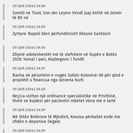
05 QER 2026 | 14:38
Samiti në Tivat, Von der Leyen: Vendi juaj është në zemër
të BE-së
05 QER 2026 | 14:38
Zyrtare: Napoli blen përfundimisht Alisson Santosin
05 QER 2026 | 14:36
Dhjetë adoleshentët më të vlefshëm në Kupën e Botës
2026: Yamal i pari, Alajbegovic i fundit
05 QER 2026 | 14:35
Basha në përurimin e rrugës Sofali–Kolovicë: 60 për qind e
projektit u financua nga Qeveria Kurti
05 QER 2026 | 14:28
Reçica viziton një ordinancë specialistike në Prishtinë,
thotë se kujdesi për pacientin mbetet vlera më e lartë
05 QER 2026 | 14:09
Në Ditën Botërore të Mjedisit, Kosova përballet ende me
sfidën e deponive ilegale
05 QER 2026 | 14:09