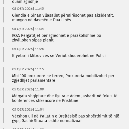
duam zgjidhje
05 QER 2026 | 11:45
Gjendja e Sinan Vllasaliut përmirësohet pas aksidentit,
mungon në dasmën e Dua Lipës
05 QER 2026 | 11:34
KQZ: Përgatitjet për zgjedhjet e parakohshme po
zhvillohen sipas planit
05 QER 2026 | 11:24
Kryetari i Mitrovicës së Veriut shoqërohet në Polici
05 QER 2026 | 11:15
Mbi 100 prokurorë në terren, Prokuroria mobilizohet për
zgjedhjet parlamentare
05 QER 2026 | 11:09
Mërgata shqiptare dhe figura e Adem Jasharit në fokus të
konferencës shkencore në Prishtinë
05 QER 2026 | 11:04
Vërshon uji në Pallatin e Drejtësisë pas shpërthimit të një
gypi, Gashi: Situata është normalizuar