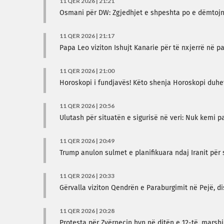
11 QER 2026 | 21:21
Osmani për DW: Zgjedhjet e shpeshta po e dëmtoj
11 QER 2026 | 21:17
Papa Leo viziton Ishujt Kanarie për të nxjerrë në 
11 QER 2026 | 21:00
Horoskopi i fundjavës! Këto shenja Horoskopi duhe
11 QER 2026 | 20:56
Ulutash për situatën e sigurisë në veri: Nuk kemi p
11 QER 2026 | 20:49
Trump anulon sulmet e planifikuara ndaj Iranit për 
11 QER 2026 | 20:33
Gërvalla viziton Qendrën e Paraburgimit në Pejë, d
11 QER 2026 | 20:28
Protesta për Zvërnecin hyn në ditën e 12-të, marsh