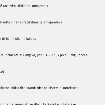
në Kosovën, kërkohet kompromis
pah udhëtimet e rrezikshme të emigrantëve
t të bëjnë shumë kujdes
arë incidente si Banjska, por KFOR-i nuk po e ul vigjilencën
sot
iskuton sfidat dhe standardet në sistemin korrektues
im drejt Kryeministrisë dhe 5 kërkesat e qytetarëve