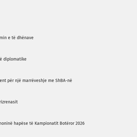
imin e të dhënave
të diplomatike
ument për një marrëveshje me ShBA-në
izrenasit
moninë hapëse të Kampionatit Botëror 2026