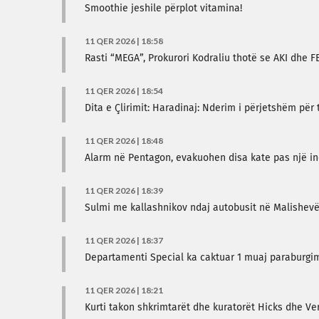
Smoothie jeshile përplot vitamina!
11 QER 2026 | 18:58
Rasti “MEGA”, Prokurori Kodraliu thotë se AKI dhe FB
11 QER 2026 | 18:54
Dita e Çlirimit: Haradinaj: Nderim i përjetshëm për
11 QER 2026 | 18:48
Alarm në Pentagon, evakuohen disa kate pas një in
11 QER 2026 | 18:39
Sulmi me kallashnikov ndaj autobusit në Malishevë
11 QER 2026 | 18:37
Departamenti Special ka caktuar 1 muaj paraburgi
11 QER 2026 | 18:21
Kurti takon shkrimtarët dhe kuratorët Hicks dhe Ve