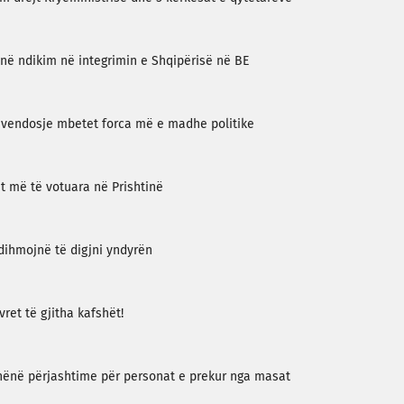
në ndikim në integrimin e Shqipërisë në BE
tëvendosje mbetet forca më e madhe politike
 më të votuara në Prishtinë
dihmojnë të digjni yndyrën
vret të gjitha kafshët!
dhënë përjashtime për personat e prekur nga masat