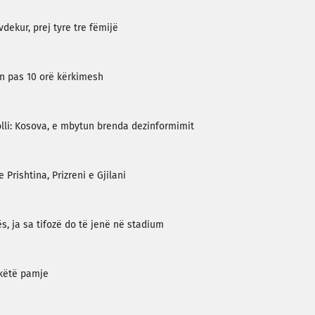
dekur, prej tyre tre fëmijë
an pas 10 orë kërkimesh
lli: Kosova, e mbytun brenda dezinformimit
rishtina, Prizreni e Gjilani
s, ja sa tifozë do të jenë në stadium
 këtë pamje