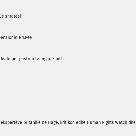
ve shtetësi
pensionin e 13-të
ideale për pastrim të organizmit!
e ekspertëve britanikë në Hagë, kritikon edhe Human Rights Watch dhe