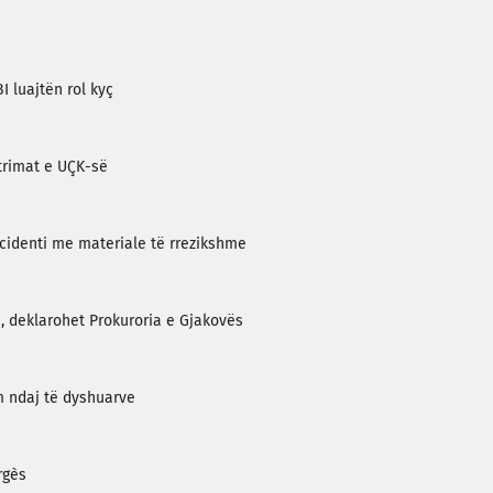
I luajtën rol kyç
 trimat e UÇK-së
cidenti me materiale të rrezikshme
, deklarohet Prokuroria e Gjakovës
m ndaj të dyshuarve
rgès