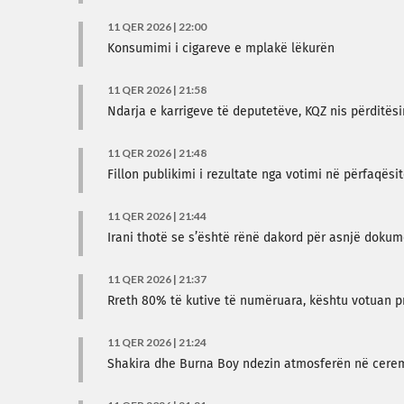
11 QER 2026 | 22:00
Konsumimi i cigareve e mplakë lëkurën
11 QER 2026 | 21:58
Ndarja e karrigeve të deputetëve, KQZ nis përditës
11 QER 2026 | 21:48
Fillon publikimi i rezultate nga votimi në përfaqësi
11 QER 2026 | 21:44
Irani thotë se s’është rënë dakord për asnjë dok
11 QER 2026 | 21:37
Rreth 80% të kutive të numëruara, kështu votuan pr
11 QER 2026 | 21:24
Shakira dhe Burna Boy ndezin atmosferën në cere