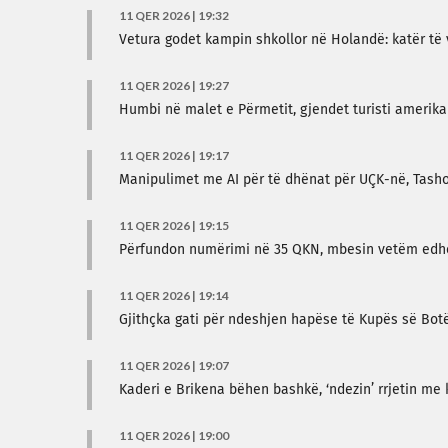
11 QER 2026 | 19:32
Vetura godet kampin shkollor në Holandë: katër të v
11 QER 2026 | 19:27
Humbi në malet e Përmetit, gjendet turisti amerik
11 QER 2026 | 19:17
Manipulimet me AI për të dhënat për UÇK-në, Tasho
11 QER 2026 | 19:15
Përfundon numërimi në 35 QKN, mbesin vetëm edhe P
11 QER 2026 | 19:14
Gjithçka gati për ndeshjen hapëse të Kupës së Botë
11 QER 2026 | 19:07
Kaderi e Brikena bëhen bashkë, ‘ndezin’ rrjetin me
11 QER 2026 | 19:00