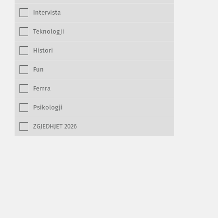
Intervista
Teknologji
Histori
Fun
Femra
Psikologji
ZGJEDHJET 2026