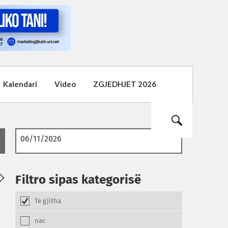
Kalendari
Video
ZGJEDHJET 2026
02
01
Filtro sipas kategorisë
08.2026
08.2026
Te gjitha
nac