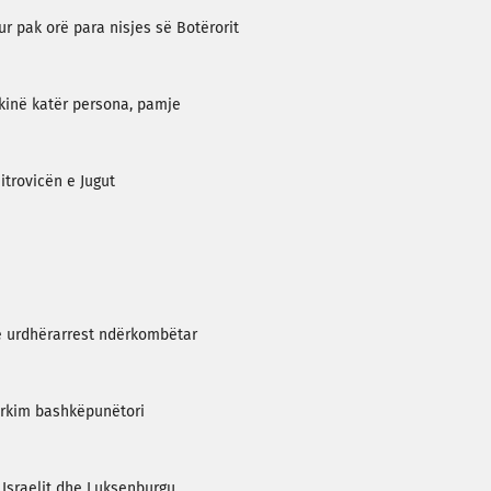
r pak orë para nisjes së Botërorit
kinë katër persona, pamje
itrovicën e Jugut
e urdhërarrest ndërkombëtar
kërkim bashkëpunëtori
 Israelit dhe Luksenburgu