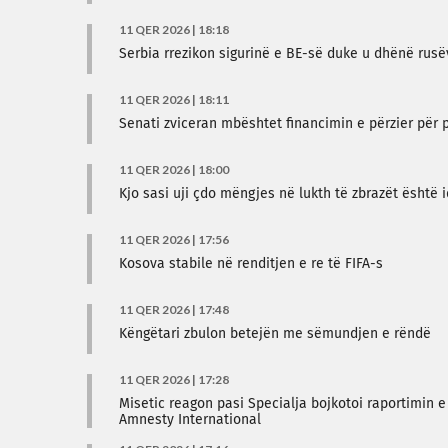
11 QER 2026 | 18:18
Serbia rrezikon sigurinë e BE-së duke u dhënë rusë
11 QER 2026 | 18:11
Senati zviceran mbështet financimin e përzier për 
11 QER 2026 | 18:00
Kjo sasi uji çdo mëngjes në lukth të zbrazët është 
11 QER 2026 | 17:56
Kosova stabile në renditjen e re të FIFA-s
11 QER 2026 | 17:48
Këngëtari zbulon betejën me sëmundjen e rëndë
11 QER 2026 | 17:28
Misetic reagon pasi Specialja bojkotoi raportimin 
Amnesty International