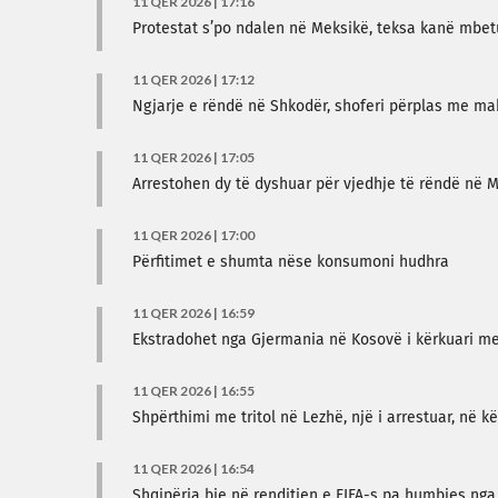
11 QER 2026 | 17:16
Protestat s’po ndalen në Meksikë, teksa kanë mbetu
11 QER 2026 | 17:12
Ngjarje e rëndë në Shkodër, shoferi përplas me ma
11 QER 2026 | 17:05
Arrestohen dy të dyshuar për vjedhje të rëndë në M
11 QER 2026 | 17:00
Përfitimet e shumta nëse konsumoni hudhra
11 QER 2026 | 16:59
Ekstradohet nga Gjermania në Kosovë i kërkuari m
11 QER 2026 | 16:55
Shpërthimi me tritol në Lezhë, një i arrestuar, në 
11 QER 2026 | 16:54
Shqipëria bie në renditjen e FIFA-s pa humbjes nga