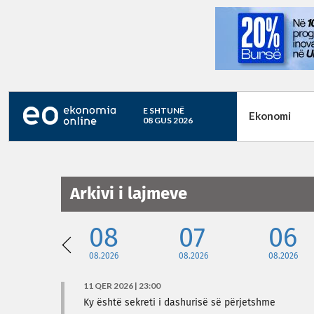
E SHTUNË
Ekonomi
08 GUS 2026
Arkivi i lajmeve
08
07
06
08.2026
08.2026
08.2026
11 QER 2026 | 23:00
Ky është sekreti i dashurisë së përjetshme